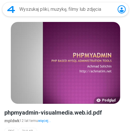
Podgląd
phpmyadmin-visualmedia.web.id.pdf
mpldwk
12 lat temu
więcej...