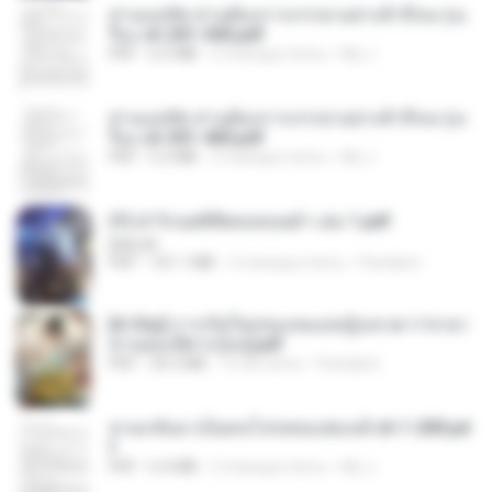
ท่านแม่ทัพ ท่านต้องการภรรยาอย่างข้าถึงจะรุ่งเ
รือง ch 201-300.pdf
PDF
6.5 MB
2 miesiące temu
My J.
ท่านแม่ทัพ ท่านต้องการภรรยาอย่างข้าถึงจะรุ่งเ
รือง ch 301-400.pdf
PDF
5.2 MB
2 miesiące temu
My J.
(Y) ฝ่าวิกฤตพิชิตหอคอยดำ เล่ม 1.pdf
BAILIW
PDF
101.1 MB
2 miesiące temu
Pandarin
[A Chu] การเกิดใหม่ของหมอหญิงเทวดา l ชายา
ท่านอ๋องปีศาจ [จบ].pdf
PDF
35.5 MB
15 dni temu
Pandarin
หวนกลับมาเป็นคนโปรดของฮ่องเต้ ch 1-200.pd
f
PDF
6.4 MB
2 miesiące temu
My J.