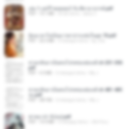
เล่ม 1 แฮร์รี่ พอตเตอร์ กับ ศิลาอาถรรพ์.pdf
PDF
10.1 MB
29 dni temu
alexz Z.
ย้อนเวลาไปเป็นมารดาปากแซ่บในยุค 70.pdf
PDF
26.5 MB
3 miesiące temu
kp_fha
หวนกลับมาเป็นคนโปรดของฮ่องเต้ ch 201-300.
pdf
PDF
4.3 MB
2 miesiące temu
My J.
หวนกลับมาเป็นคนโปรดของฮ่องเต้ ch 481-485
จบ.pdf
PDF
387 KB
2 miesiące temu
My J.
ฆ่าหมาป่า 5 (จบ).pdf
PDF
10.4 MB
5 miesięcy temu
เลิฟ รักนะ