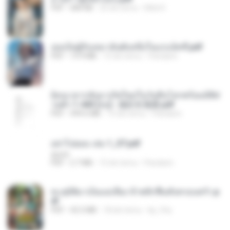
PDF
684 KB
25 dni temu
Mob K.
เธอเป็นผู้รับเหมาอันดับหนึ่งในแกแล็คซี่.pdf
PDF
19.9 MB
15 dni temu
Pandarin
ย้อนเวลากลับมาเกิดใหม่ในวันสิ้นโลกพร้อมมิติส่
วนตัว 1-443 [จบ] - 揍趴长颈鹿.pdf
PDF
499.6 MB
15 dni temu
Pandarin
อย่าไปยอม เล่ม 1_ST.pdf
decht
PDF
2.7 MB
15 dni temu
Pandarin
ทะลุมิติมาเป็นแม่เลี้ยง ข้าพลิกฟื้นทั้งครอบครัว.p
df
PDF
42.5 MB
18 dni temu
kp_fha