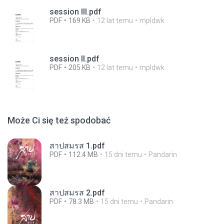
session III.pdf
PDF
169 KB
12 lat temu
mpldwk
session II.pdf
PDF
205 KB
12 lat temu
mpldwk
Może Ci się też spodobać
สาปสมรส 1.pdf
PDF
112.4 MB
15 dni temu
Pandarin
สาปสมรส 2.pdf
PDF
78.3 MB
15 dni temu
Pandarin