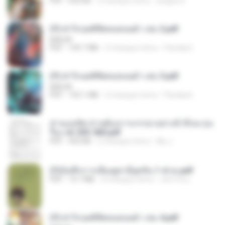
PDF
692 KB
3 miesiące temu
yingyai S.
(Y) ฝ่าวิกฤตพิชิตหอคอยดำ เล่ม 2.pdf
BAILIW
PDF
109.7 MB
2 miesiące temu
Pandarin
(Y) ฝ่าวิกฤตพิชิตหอคอยดำ เล่ม 3.pdf
BAILIW
PDF
103.1 MB
2 miesiące temu
Pandarin
ท่านแม่ทัพ ท่านต้องการภรรยาอย่างข้าถึงจะรุ่งเ
รือง ch 553-560.pdf
PDF
493 KB
2 miesiące temu
My J.
(Y)บันทึกการเลี้ยงดูสามียุคหิน 1-4 จบ.pdf
PDF
19.7 MB
4 miesiące temu
เลิฟ รักนะ
(Y) ฝ่าวิกฤตพิชิตหอคอยดำ เล่ม 4.pdf