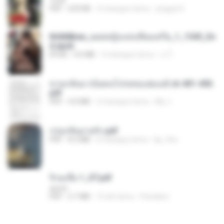
1234
PDF
633 KB
3 miesiące temu
yingyai S.
84468bee_ยอดหญิงแห่งเทียนเชวีย_1_1545_En
d.epub
EPUB
4.6 MB
3 miesiące temu
เจ โ.
หวนกลับมาเป็นคนโปรดของฮ่องเต้ ch 401-450.
pdf
PDF
4.0 MB
2 miesiące temu
My J.
กรุ่นกลิ่นอายรัก.pdf
PDF
8.3 MB
6 miesięcy temu
kp_fha
จิ่วฉงจื่อ 1_ST.pdf
decht
PDF
2.7 MB
15 dni temu
Pandarin