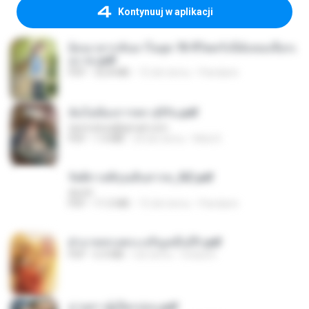
Kontynuuj w aplikacji
ย้อนเวลากลับมาในยุค 70 ชีวิตครั้งนี้ฉันขอเลือกเ
อง จบ.pdf
PDF
32.8 MB
15 dni temu
Pandarin
ฉันไม่ต้องการพร สุจิรัน.pdf
tanmobza@gmail.com
PDF
1.4 MB
24 dni temu
Mob K.
รัตติกาลพิรุณสิบสารท_RZ.pdf
decht
PDF
11.5 MB
15 dni temu
Pandarin
ฝ่าบาททรงพระเจริญหมื่นปี1.pdf
PDF
6.4 MB
rok temu
Orasa K.
ม่ายสาวผู้เปียกปอน.pdf