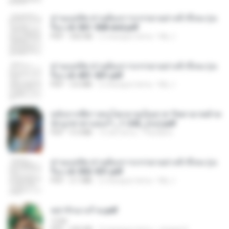
ท่านแม่ทัพ ท่านต้องการภรรยาอย่างข้าถึงจะรุ่งเ
รือง ch 561-568 end.pdf
PDF
502 KB
2 miesiące temu
My J.
ท่านแม่ทัพ ท่านต้องการภรรยาอย่างข้าถึงจะรุ่งเ
รือง ch 401-501.pdf
PDF
3.6 MB
2 miesiące temu
My J.
หลังจากพี่สาวคนโตกลายเป็นทาส รัชทายาทตำห
นักบูรพาตาแดงก่ำ_1-242_(จบ).pdf
PDF
9.3 MB
15 dni temu
Pandarin
ท่านแม่ทัพ ท่านต้องการภรรยาอย่างข้าถึงจะรุ่งเ
รือง ch 502-551.pdf
PDF
3.1 MB
2 miesiące temu
My J.
หย่ารักนางร้าย.pdf
1234