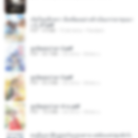
เกิดใหม่อีกครา อี๋เหนียงอย่างข้าเป็นภรรยาขุนนา
ง 2_ST.pdf
PDF
4.9 MB
15 dni temu
Pandarin
ฮูหยิuสุดป่วuฯ 2.pdf
PDF
64.7 MB
rok temu
ณิชพน แ.
ฮูหยิuสุดป่วuฯ 3.pdf
PDF
65.3 MB
rok temu
ณิชพน แ.
ฮูหยิuสุดป่วuฯ 4 จบ.pdf
PDF
72.5 MB
rok temu
ณิชพน แ.
คนอื่นเขาฝึกยุทธกันแทบตาย แต่ฉันแค่ปลูกผักก็เ