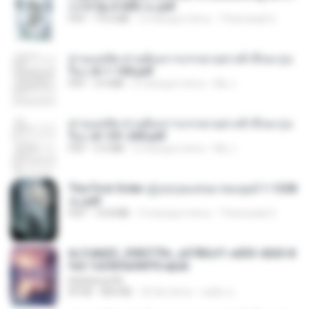
ก่งได้ Ep.0-600 จบ.pdf
PDF
19.0 MB
3 miesiące temu
Theerasak G.
ท่านแม่ทัพ ท่านต้องการภรรยาอย่างข้าถึงจะรุ่งเ
รือง ch 1-100.pdf
PDF
4.4 MB
2 miesiące temu
My J.
ท่านแม่ทัพ ท่านต้องการภรรยาอย่างข้าถึงจะรุ่งเ
รือง ch 101-200.pdf
PDF
5.4 MB
2 miesiące temu
My J.
The First Order สู่รุ่งอรุณแห่งมวลมนุษย์ 1-1328
จบ.pdf
PDF
72.8 MB
3 miesiące temu
Theerasak G.
6c7c8d33_3f85779c_e3783cf1-e033-4265-8
fe2-1e23b5a9dff0.epub
littlebbear96
EPUB
804 KB
24 dni temu
ทอฝัน ม.