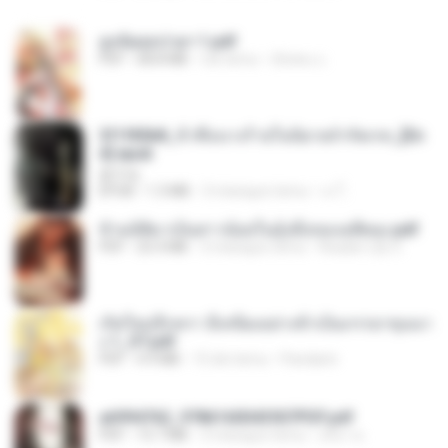
ฮูหยิuสุดป่วuฯ 1.pdf
PDF
68.8 MB
rok temu
ณิชพน แ.
3f1f85b8_ข้าคือนางร้ายในนิยายจำกัดเรท_[En
d].epub
君子生
EPUB
1.3 MB
3 miesiące temu
เจ โ.
ข้ามมิติมาเป็นสาวน้อยในอุ้งมือของอดีตลุง.pdf
PDF
25.4 MB
3 miesiące temu
Reader Lily O.
เกิดใหม่อีกครา อี๋เหนียงอย่างข้าเป็นภรรยาขุนนา
ง 1_ST.pdf
PDF
4.9 MB
15 dni temu
Pandarin
a6994762_9786160043507PDF.pdf
PDF
15.7 MB
3 miesiące temu
อริยา ด.