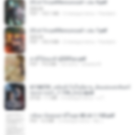
(Y) ฝ่าวิกฤตพิชิตหอคอยดำ เล่ม 9.pdf
BAILIW
PDF
103.1 MB
2 miesiące temu
Pandarin
(Y) ฝ่าวิกฤตพิชิตหอคอยดำ เล่ม 7.pdf
BAILIW
PDF
105.4 MB
2 miesiące temu
Pandarin
สามีใบ้ของข้าผู้นี้ดีที่สุด.pdf
PDF
79.0 MB
rok temu
whanta W.
6118073f_หลังเข้าไปในนิยาย_ฉันแย่งแสงจันทร์
ของนางเอก_1-154_(จบ).epub
EPUB
1.1 MB
3 miesiące temu
เจ โ.
กลับมาง้อคุณสามีในยุค 80 ch 1-100.pdf
PDF
4.2 MB
2 miesiące temu
My J.