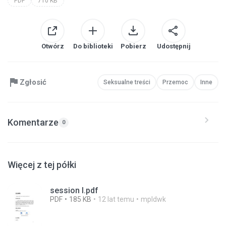
PDF
710 KB
Otwórz
Do biblioteki
Pobierz
Udostępnij
Zgłosić
Seksualne treści
Przemoc
Inne
Komentarze
0
Więcej z tej półki
session I.pdf
PDF
185 KB
12 lat temu
mpldwk