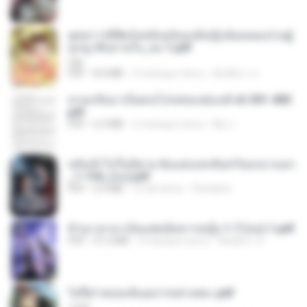
ยุทธการพิชิตวังหลังฉบับองค์หญิงน้อยจอมป่วนผู้
ถูกญาติๆอ่านใจ_จบ-1.pdf
Lilly
PDF
8.4 MB
3 miesiące temu
พิมพ์นิภา ส.
หวนกลับมาเป็นคนโปรดของฮ่องเต้ ch 301-400.
pdf
PDF
6.3 MB
2 miesiące temu
My J.
หลังเข้าไปในนิยาย ฉันแย่งแสงจันทร์ของนางเอก
_1-154_(จบ).pdf
PDF
5.6 MB
15 dni temu
Pandarin
ข้ามเวลามาเป็นแพทย์ทหารหญิง 1-7 (จบ)-1.pdf
PDF
51.6 MB
3 miesiące temu
พิมพ์นิภา ส.
ไท่จื่อ! หม่อมฉันอยากหย่าเพคะ.pdf