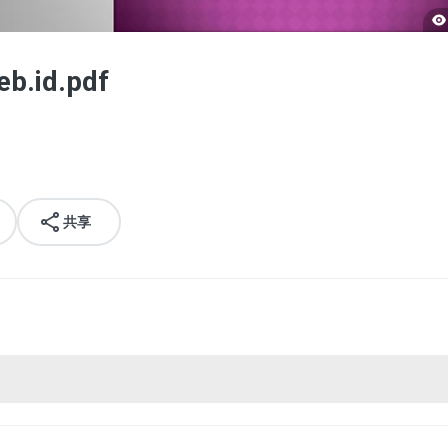
b.id.pdf
共享