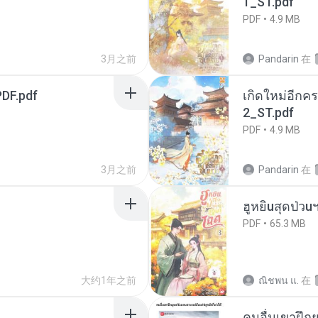
1_ST.pdf
PDF
4.9 MB
3月之前
Pandarin
在
DF.pdf
เกิดใหม่อีกคร
2_ST.pdf
PDF
4.9 MB
3月之前
Pandarin
在
ฮูหยิuสุดป่วu
PDF
65.3 MB
大约1年之前
ณิชพน แ.
在
คนอื่นเขาฝึกย