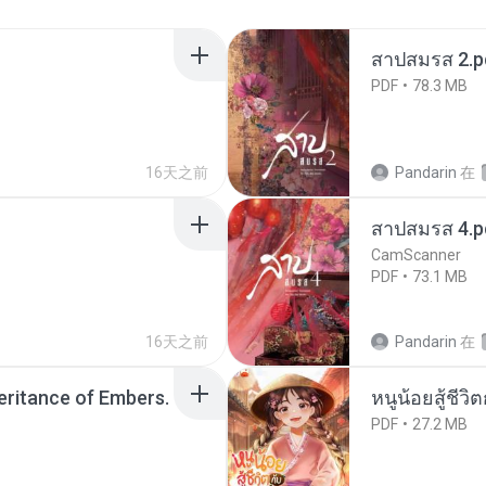
สาปสมรส 2.p
PDF
78.3 MB
16天之前
Pandarin
在
สาปสมรส 4.p
CamScanner
PDF
73.1 MB
16天之前
Pandarin
在
heritance of Embers.
หนูน้อยสู้ชีวิ
PDF
27.2 MB