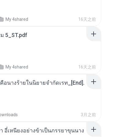
My 4shared
16天之前
่ม 5_ST.pdf
My 4shared
16天之前
คือนางร้ายในนิยายจำกัดเรท_[End].
ownloads
3月之前
า อี๋เหนียงอย่างข้าเป็นภรรยาขุนนาง