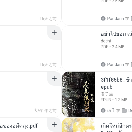
PDF
2.5 MB
16天之前
Pandarin
在
อย่าไปยอม เล
decht
PDF
2.4 MB
16天之前
Pandarin
在
3f1f85b8_ข้า
epub
君子生
EPUB
1.3 MB
大约1年之前
เจ โ.
在
D
ือของอดีตลุง.pdf
เกิดใหม่อีกคร