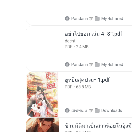
Pandarin
在
My 4shared
อย่าไปยอม เล่ม 4_ST.pdf
decht
PDF
2.4 MB
Pandarin
在
My 4shared
ฮูหยิuสุดป่วuฯ 1.pdf
PDF
68.8 MB
ณิชพน แ.
在
Downloads
ข้ามมิติมาเป็นสาวน้อยในอุ้งม