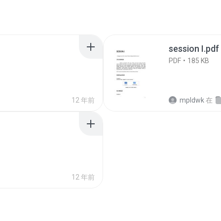
session I.pdf
PDF
185 KB
12 年前
mpldwk
在
12 年前