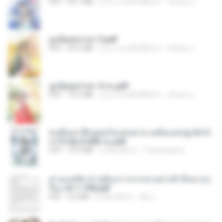
PDF
64.7 MB
ประมาณหนึ่งปีที่แล้ว
ณิชพน แ.
ฮูหยิuสุดป่วuฯ 3.pdf
PDF
65.3 MB
ประมาณหนึ่งปีที่แล้ว
ณิชพน แ.
ฮูหยิuสุดป่วuฯ 4 จบ.pdf
PDF
72.5 MB
ประมาณหนึ่งปีที่แล้ว
ณิชพน แ.
คนอื่นเขาฝึกยุทธกันแทบตาย แต่ฉันแค่ปลูกผักก็เ
ก่งได้ Ep.0-600 จบ.pdf
PDF
19.0 MB
3 เดือนที่แล้ว
Theerasak G.
ท่านแม่ทัพ ท่านต้องการภรรยาอย่างข้าถึงจะรุ่งเ
รือง ch 1-100.pdf
PDF
4.4 MB
2 เดือนที่แล้ว
My J.