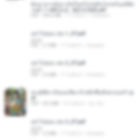
ย้อนเวลากลับมาเกิดใหม่ในวันสิ้นโลกพร้อมมิติส่
วนตัว 1-443 [จบ] - 揍趴长颈鹿.pdf
PDF
499.6 MB
17 วันที่แล้ว
Pandarin
อย่าไปยอม เล่ม 1_ST.pdf
decht
PDF
2.7 MB
17 วันที่แล้ว
Pandarin
อย่าไปยอม เล่ม 2_ST.pdf
decht
PDF
2.5 MB
17 วันที่แล้ว
Pandarin
ทะลุมิติมาเป็นแม่เลี้ยง ข้าพลิกฟื้นทั้งครอบครัว.p
df
PDF
42.5 MB
19 วันที่แล้ว
kp_fha
อย่าไปยอม เล่ม 3_ST.pdf
decht
PDF
2.5 MB
17 วันที่แล้ว
Pandarin