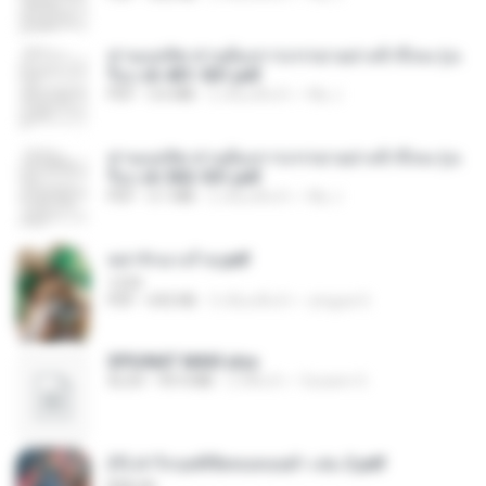
ท่านแม่ทัพ ท่านต้องการภรรยาอย่างข้าถึงจะรุ่งเ
รือง ch 401-501.pdf
PDF
3.6 MB
2 เดือนที่แล้ว
My J.
ท่านแม่ทัพ ท่านต้องการภรรยาอย่างข้าถึงจะรุ่งเ
รือง ch 502-551.pdf
PDF
3.1 MB
2 เดือนที่แล้ว
My J.
หย่ารักนางร้าย.pdf
1234
PDF
692 KB
3 เดือนที่แล้ว
yingyai S.
SPIUNAT MAVI.xlsx
XLSX
99.4 MB
2 ปีที่แล้ว
Susann S.
(Y) ฝ่าวิกฤตพิชิตหอคอยดำ เล่ม 2.pdf