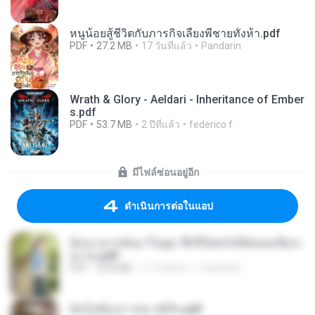
หนูน้อยสู้ชีวิตกับภารกิจเลี้ยงพี่ชายทั้งห้า.pdf
PDF
27.2 MB
17 วันที่แล้ว
Pandarin
Wrath & Glory - Aeldari - Inheritance of Ember
s.pdf
PDF
53.7 MB
2 ปีที่แล้ว
federico f
มีไฟล์ซ่อนอยู่อีก
ดำเนินการต่อในแอป
ย้อนเวลากลับมาในยุค 70 ชีวิตครั้งนี้ฉันขอเลือกเ
อง จบ.pdf
PDF
32.8 MB
17 วันที่แล้ว
Pandarin
ฉันไม่ต้องการพร สุจิรัน.pdf