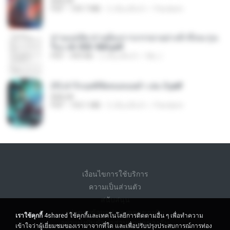
BAILIW
PDF
109.7 MB
2 เดือนที่แล้ว
Pandarin
ท่านแม่ทัพ ท่านต้องการภรรยาอย่างข้าถึงจะรุ่งเ
รือง ch 553-560.pdf
PDF
493 KB
2 เดือนที่แล้ว
My J.
(Y) ฝ่าวิกฤตพิชิตหอคอยดำ เล่ม 3.pdf
BAILIW
PDF
103.1 MB
2 เดือนที่แล้ว
Pandarin
เงื่อนไขการใช้บริการ
ความเป็นส่วนตัว
สนับสนุน
อย่าขายข้อมูลส่วนบุคคลของฉัน
เราใช้คุกกี้
4shared ใช้คุกกี้และเทคโนโลยีการติดตามอื่น ๆ เพื่อทำความ
อย่าแบ่งปันข้อมูลส่วนบุคคลของฉัน
เข้าใจว่าผู้เยี่ยมชมของเรามาจากที่ใด และเพื่อปรับปรุงประสบการณ์การท่อง