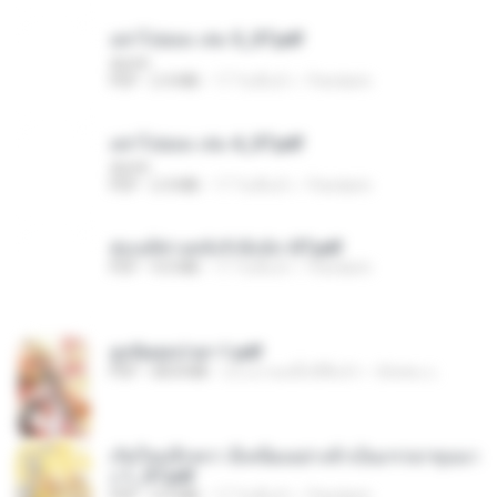
อย่าไปยอม เล่ม 5_ST.pdf
decht
PDF
2.4 MB
17 วันที่แล้ว
Pandarin
อย่าไปยอม เล่ม 4_ST.pdf
decht
PDF
2.4 MB
17 วันที่แล้ว
Pandarin
ฮ่องเต้ช่างคลั่งรักยิ่งนัก-ST.pdf
PDF
9.0 MB
17 วันที่แล้ว
Pandarin
ฮูหยิuสุดป่วuฯ 1.pdf
PDF
68.8 MB
ประมาณหนึ่งปีที่แล้ว
ณิชพน แ.
เกิดใหม่อีกครา อี๋เหนียงอย่างข้าเป็นภรรยาขุนนา
ง 1_ST.pdf
PDF
4.9 MB
17 วันที่แล้ว
Pandarin