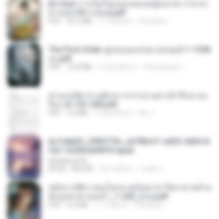
[A Chu] การเกิดใหม่ของหมอหญิงเทวดา l ชายา
ท่านอ๋องปีศาจ [จบ].pdf
PDF
35.5 MB
17 วันที่แล้ว
Pandarin
The First Order สู่รุ่งอรุณแห่งมวลมนุษย์ 1-1328
จบ.pdf
PDF
72.8 MB
3 เดือนที่แล้ว
Theerasak G.
ท่านแม่ทัพ ท่านต้องการภรรยาอย่างข้าถึงจะรุ่งเ
รือง ch 101-200.pdf
PDF
5.4 MB
2 เดือนที่แล้ว
My J.
6c7c8d33_3f85779c_e3783cf1-e033-4265-8
fe2-1e23b5a9dff0.epub
littlebbear96
EPUB
804 KB
26 วันที่แล้ว
ทอฝัน ม.
หลังจากพี่สาวคนโตกลายเป็นทาส รัชทายาทตำห
นักบูรพาตาแดงก่ำ_1-242_(จบ).pdf
PDF
9.3 MB
17 วันที่แล้ว
Pandarin