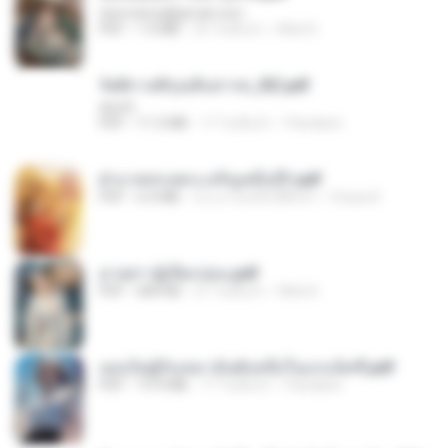
tanmobza@gmail.com
PDF
1.4 MB
25 วันที่แล้ว
Mob K.
รัตติกาลพิรุณสิบสารท_RZ.pdf
decht
PDF
11.5 MB
17 วันที่แล้ว
Pandarin
ฝ่าบาททรงพระเจริญหมื่นปี1.pdf
PDF
6.4 MB
ประมาณหนึ่งปีที่แล้ว
Orasa K.
ม่ายสาวผู้เปียกปอน.pdf
PDF
684 KB
27 วันที่แล้ว
Mob K.
เธอเป็นผู้รับเหมาอันดับหนึ่งในแกแล็คซี่.pdf
PDF
19.9 MB
17 วันที่แล้ว
Pandarin