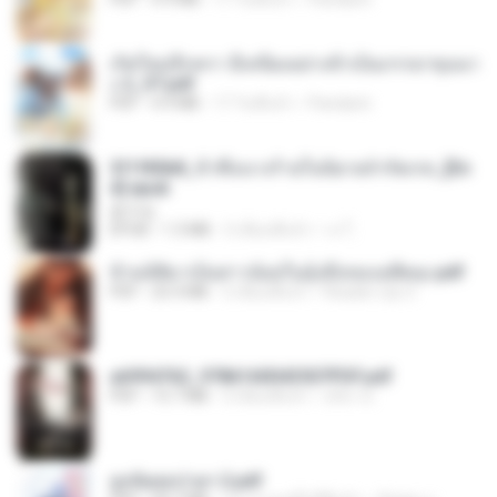
เกิดใหม่อีกครา อี๋เหนียงอย่างข้าเป็นภรรยาขุนนา
ง 2_ST.pdf
PDF
4.9 MB
17 วันที่แล้ว
Pandarin
3f1f85b8_ข้าคือนางร้ายในนิยายจำกัดเรท_[En
d].epub
君子生
EPUB
1.3 MB
3 เดือนที่แล้ว
เจ โ.
ข้ามมิติมาเป็นสาวน้อยในอุ้งมือของอดีตลุง.pdf
PDF
25.4 MB
3 เดือนที่แล้ว
Reader Lily O.
a6994762_9786160043507PDF.pdf
PDF
15.7 MB
3 เดือนที่แล้ว
อริยา ด.
ฮูหยิuสุดป่วuฯ 2.pdf