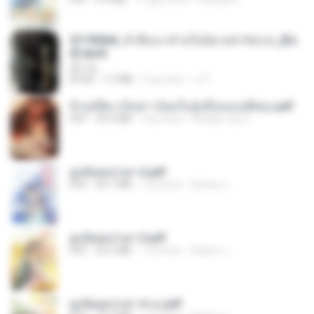
3f1f85b8_ข้าคือนางร้ายในนิยายจำกัดเรท_[En
d].epub
君子生
EPUB
1.3 MB
3 ay önce
เจ โ.
ข้ามมิติมาเป็นสาวน้อยในอุ้งมือของอดีตลุง.pdf
PDF
25.4 MB
3 ay önce
Reader Lily O.
ฮูหยิuสุดป่วuฯ 2.pdf
PDF
64.7 MB
1 yıl önce
ณิชพน แ.
ฮูหยิuสุดป่วuฯ 3.pdf
PDF
65.3 MB
1 yıl önce
ณิชพน แ.
ฮูหยิuสุดป่วuฯ 4 จบ.pdf