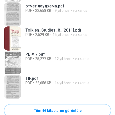
отчет лаудхема.pdf
PDF
22,658 KB
9 yıl önce
vulkanus
Tolkien_Studies_8_[2011].pdf
PDF
2,529 KB
15 yıl önce
vulkanus
PE # 7.pdf
PDF
25,277 KB
12 yıl önce
vulkanus
TIF.pdf
PDF
22,658 KB
14 yıl önce
vulkanus
Tüm 46 kitaplarını görüntüle