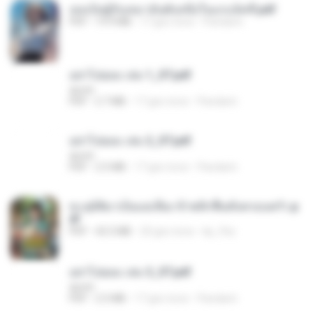
เธอเป็นผู้รับเหมาอันดับหนึ่งในแกแล็คซี่.pdf
PDF
19.9 MB
17 gün önce
Pandarin
อย่าไปยอม เล่ม 1_ST.pdf
decht
PDF
2.7 MB
17 gün önce
Pandarin
อย่าไปยอม เล่ม 2_ST.pdf
decht
PDF
2.5 MB
17 gün önce
Pandarin
ทะลุมิติมาเป็นแม่เลี้ยง ข้าพลิกฟื้นทั้งครอบครัว.p
df
PDF
42.5 MB
20 gün önce
kp_fha
อย่าไปยอม เล่ม 3_ST.pdf
decht
PDF
2.5 MB
17 gün önce
Pandarin