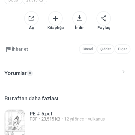
DOCX
21,590 KB
Aç
Kitaplığa
İndir
Paylaş
İhbar et
Cinsel
Şiddet
Diğer
Yorumlar
0
Bu raftan daha fazlası
PE # 5.pdf
PDF
23,515 KB
12 yıl önce
vulkanus