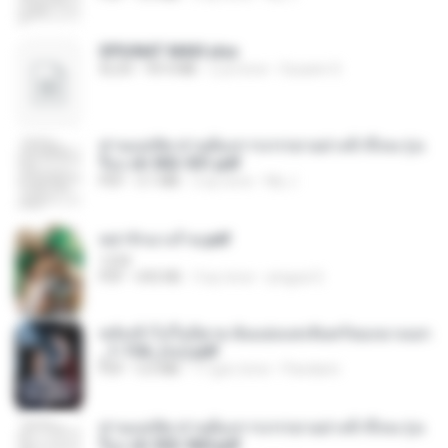
SPIUNAT MAVI.xlsx
XLSX
99.4 MB
2 yıl önce
Susann S.
ท่านแม่ทัพ ท่านต้องการภรรยาอย่างข้าถึงจะรุ่งเ
รือง ch 502-551.pdf
PDF
3.1 MB
2 ay önce
My J.
หย่ารักนางร้าย.pdf
1234
PDF
692 KB
3 ay önce
yingyai S.
หลังเข้าไปในนิยาย ฉันแย่งแสงจันทร์ของนางเอก
_1-154_(จบ).pdf
PDF
5.6 MB
17 gün önce
Pandarin
ท่านแม่ทัพ ท่านต้องการภรรยาอย่างข้าถึงจะรุ่งเ
รือง ch 553-560.pdf