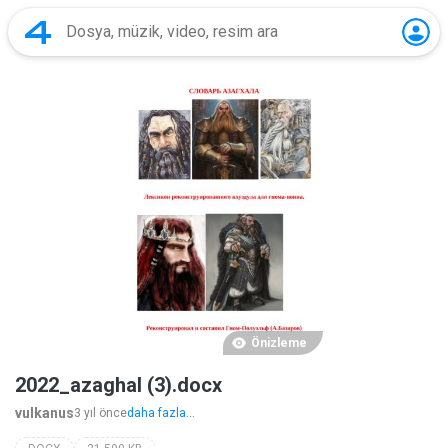
Önizleme
2022_azaghal (3).docx
vulkanus
3 yıl önce
daha fazla...