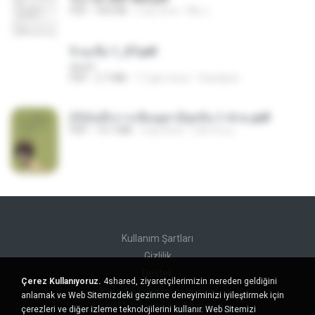
PDF
493 KB
2 ay önce
My J.
จิ่วฉงจื่อ 1_ST.pdf
decht
PDF
2.7 MB
17 gün önce
Pandarin
(Y)บันทึกการเลี้ยงดูสามียุคหิน 1-4 จบ.pdf
PDF
19.7 MB
4 ay önce
เลิฟ รักนะ
Kullanım Şartları
Gizlilik
Destek
Çerez Kullanıyoruz.
4shared, ziyaretçilerimizin nereden geldiğini
Kişisel bilgilerimi satmayın
anlamak ve Web Sitemizdeki gezinme deneyiminizi iyileştirmek için
Kişisel bilgilerimi paylaşmayın
çerezleri ve diğer izleme teknolojilerini kullanır. Web Sitemizi