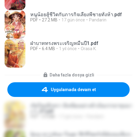
หนูน้อยสู้ชีวิตกับภารกิจเลี้ยงพี่ชายทั้งห้า.pdf
PDF
27.2 MB
17 gün önce
Pandarin
ฝ่าบาททรงพระเจริญหมื่นปี1.pdf
PDF
6.4 MB
1 yıl önce
Orasa K.
Daha fazla dosya gizli
Uygulamada devam et
เกิดใหม่อีกครา อี๋เหนียงอย่างข้าเป็นภรรยาขุนนา
ง 1_ST.pdf
PDF
4.9 MB
17 gün önce
Pandarin
ย้อนเวลากลับมาในยุค 70 ชีวิตครั้งนี้ฉันขอเลือกเ