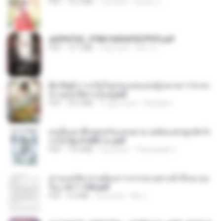
PDF
72.5 MB
1 yıl önce
ณิชพน แ.
a6994762_9786160043507PDF.pdf
PDF
15.7 MB
3 ay önce
อริยา ด.
[A Chu] การเกิดใหม่ของหมอหญิงเทวดา l ชายา
ท่านอ๋องปีศาจ [จบ].pdf
PDF
35.5 MB
17 gün önce
Pandarin
คนอื่นเขาฝึกยุทธกันแทบตาย แต่ฉันแค่ปลูกผักก็เ
ก่งได้ Ep.0-600 จบ.pdf
PDF
19.0 MB
3 ay önce
Theerasak G.
ท่านแม่ทัพ ท่านต้องการภรรยาอย่างข้าถึงจะรุ่งเ
รือง ch 1-100.pdf
PDF
4.4 MB
2 ay önce
My J.