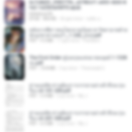
6c7c8d33_3f85779c_e3783cf1-e033-4265-8
fe2-1e23b5a9dff0.epub
littlebbear96
EPUB
804 KB
26 gün önce
ทอฝัน ม.
หลังจากพี่สาวคนโตกลายเป็นทาส รัชทายาทตำห
นักบูรพาตาแดงก่ำ_1-242_(จบ).pdf
PDF
9.3 MB
17 gün önce
Pandarin
The First Order สู่รุ่งอรุณแห่งมวลมนุษย์ 1-1328
จบ.pdf
PDF
72.8 MB
3 ay önce
Theerasak G.
ท่านแม่ทัพ ท่านต้องการภรรยาอย่างข้าถึงจะรุ่งเ
รือง ch 101-200.pdf
PDF
5.4 MB
2 ay önce
My J.
ท่านแม่ทัพ ท่านต้องการภรรยาอย่างข้าถึงจะรุ่งเ
รือง ch 201-300.pdf
PDF
6.5 MB
2 ay önce
My J.