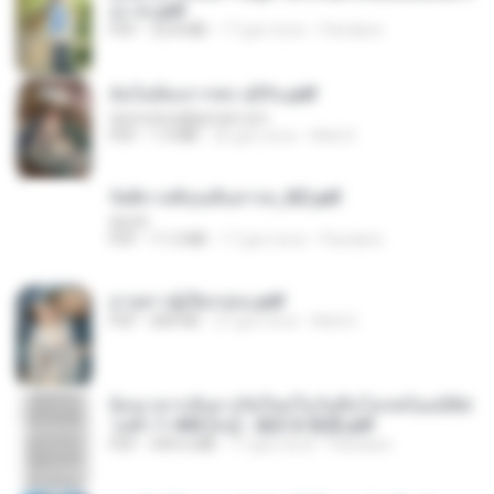
อง จบ.pdf
PDF
32.8 MB
17 gün önce
Pandarin
ฉันไม่ต้องการพร สุจิรัน.pdf
tanmobza@gmail.com
PDF
1.4 MB
26 gün önce
Mob K.
รัตติกาลพิรุณสิบสารท_RZ.pdf
decht
PDF
11.5 MB
17 gün önce
Pandarin
ม่ายสาวผู้เปียกปอน.pdf
PDF
684 KB
27 gün önce
Mob K.
ย้อนเวลากลับมาเกิดใหม่ในวันสิ้นโลกพร้อมมิติส่
วนตัว 1-443 [จบ] - 揍趴长颈鹿.pdf
PDF
499.6 MB
17 gün önce
Pandarin