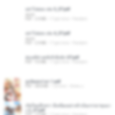
อย่าไปยอม เล่ม 5_ST.pdf
decht
PDF
2.4 MB
17 gün önce
Pandarin
อย่าไปยอม เล่ม 4_ST.pdf
decht
PDF
2.4 MB
17 gün önce
Pandarin
ฮ่องเต้ช่างคลั่งรักยิ่งนัก-ST.pdf
PDF
9.0 MB
17 gün önce
Pandarin
ฮูหยิuสุดป่วuฯ 1.pdf
PDF
68.8 MB
1 yıl önce
ณิชพน แ.
เกิดใหม่อีกครา อี๋เหนียงอย่างข้าเป็นภรรยาขุนนา
ง 2_ST.pdf
PDF
4.9 MB
17 gün önce
Pandarin