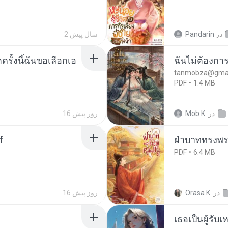
در
Pandarin
2 سال پیش
ครั้งนี้ฉันขอเลือกเอ
ฉันไม่ต้องการ
tanmobza@gmai
PDF
1.4 MB
در
Mob K.
16 روز پیش
f
ฝ่าบาททรงพระ
PDF
6.4 MB
در
Orasa K.
16 روز پیش
เธอเป็นผู้รับ