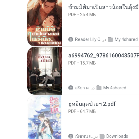
ข้ามมิติมาเป็นสาวน้อยในอุ้งม
PDF
25.4 MB
My 4shared
در
Reader Lily O.
a6994762_9786160043507P
PDF
15.7 MB
My 4shared
در
อริยา ด.
ฮูหยิuสุดป่วuฯ 2.pdf
PDF
64.7 MB
Downloads
در
ณิชพน แ.