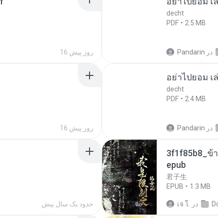
f
อย่าไปยอม เล
decht
PDF
2.5 MB
در
Pandarin
16 روز پیش
อย่าไปยอม เล
decht
PDF
2.4 MB
در
Pandarin
16 روز پیش
3f1f85b8_ข้า
epub
君子生
EPUB
1.3 MB
D
در
เจ โ.
حدود یک سال پیش