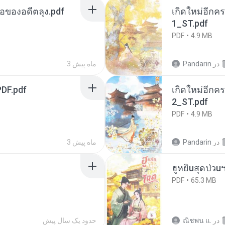
ือของอดีตลุง.pdf
เกิดใหม่อีกคร
1_ST.pdf
PDF
4.9 MB
در
Pandarin
3 ماه پیش
DF.pdf
เกิดใหม่อีกคร
2_ST.pdf
PDF
4.9 MB
در
Pandarin
3 ماه پیش
ฮูหยิuสุดป่วu
PDF
65.3 MB
در
ณิชพน แ.
حدود یک سال پیش