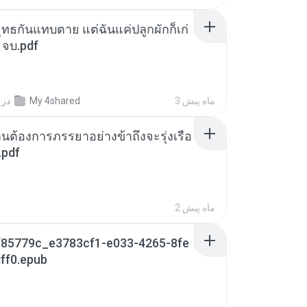
ุทธกันแทบตาย แต่ฉันแค่ปลูกผักก็เก่
 จบ.pdf
3 ماه پیش
My 4shared
در
านต้องการภรรยาอย่างข้าถึงจะรุ่งเรือ
.pdf
2 ماه پیش
85779c_e3783cf1-e033-4265-8fe
ff0.epub