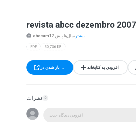
revista abcc dezembro 2007
بیشتر...
12 سال‌ها پیش
abccam
PDF
30,736 KB
افزودن به کتابخانه
باز شدن در ...
نظرات
0
افزودن دیدگاه جدید