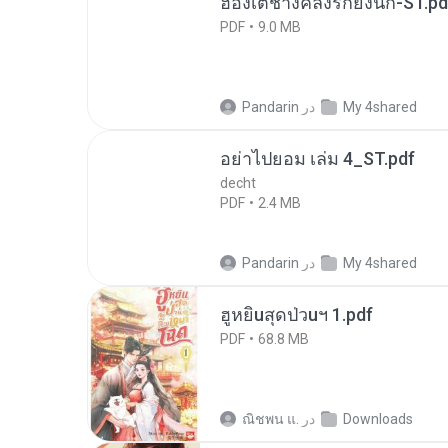
ฮ่องเต้ช่างคลั่งรักยิ่งนัก-ST.pd
PDF
9.0 MB
My 4shared
در
Pandarin
อย่าไปยอม เล่ม 4_ST.pdf
decht
PDF
2.4 MB
My 4shared
در
Pandarin
ฮูหยิuสุดป่วuฯ 1.pdf
PDF
68.8 MB
Downloads
در
ณิชพน แ.