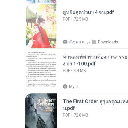
ฮูหยิuสุดป่วuฯ 4 จบ.pdf
PDF
72.5 MB
Downloads
در
ณิชพน แ.
ท่านแม่ทัพ ท่านต้องการภรรยาอ
ง ch 1-100.pdf
PDF
4.4 MB
My J.
The First Order สู่รุ่งอรุณแห
บ.pdf
PDF
72.8 MB