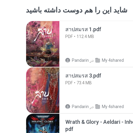
شاید این را هم دوست داشته باشید
สาปสมรส 1.pdf
PDF
112.4 MB
My 4shared
در
Pandarin
สาปสมรส 3.pdf
PDF
73.4 MB
My 4shared
در
Pandarin
Wrath & Glory - Aeldari - In
pdf