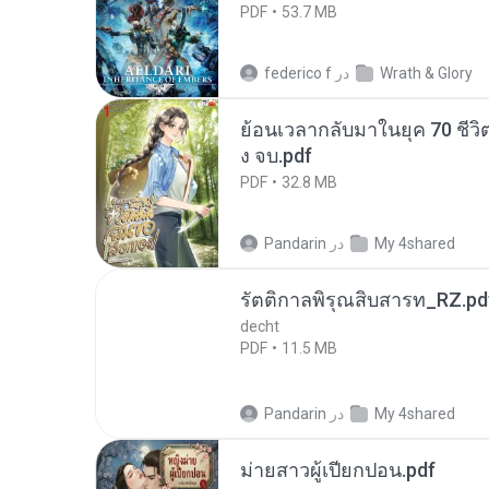
PDF
53.7 MB
Wrath & Glory
در
federico f
ย้อนเวลากลับมาในยุค 70 ชีวิต
ง จบ.pdf
PDF
32.8 MB
My 4shared
در
Pandarin
รัตติกาลพิรุณสิบสารท_RZ.pd
decht
PDF
11.5 MB
My 4shared
در
Pandarin
ม่ายสาวผู้เปียกปอน.pdf