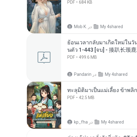
PDF
684 KB
My 4shared
در
Mob K.
ย้อนเวลากลับมาเกิดใหม่ในวัน
นตัว 1-443 [จบ] - 揍趴长颈鹿
PDF
499.6 MB
My 4shared
در
Pandarin
ทะลุมิติมาเป็นแม่เลี้ยง ข้าพลิ
PDF
42.5 MB
My 4shared
در
kp_fha