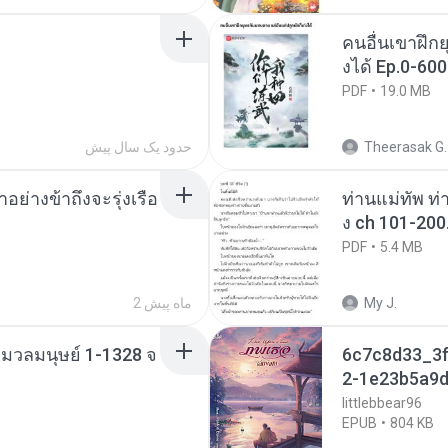
คนอื่นเขาฝึกย
งได้ Ep.0-600
PDF
19.0 MB
Theerasak G.
حدود یک سال پیش
ย่างข้าถึงจะรุ่งเรือ
ท่านแม่ทัพ ท่
ง ch 101-200
PDF
5.4 MB
My J.
2 ماه پیش
่งมวลมนุษย์ 1-1328 จ
6c7c8d33_3f
2-1e23b5a9d
littlebbear96
EPUB
804 KB