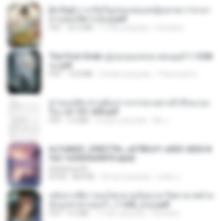
[A Chu] การเกิดใหม่ของหมอหญิงเทวดา l ชายา
ท่านอ๋องปีศาจ [จบ].pdf
PDF
35.5 MB
17 hari yang lalu
Pandarin
The First Order สู่รุ่งอรุณแห่งมวลมนุษย์ 1-1328
จบ.pdf
PDF
72.8 MB
3 bulan yang lalu
Theerasak G.
ท่านแม่ทัพ ท่านต้องการภรรยาอย่างข้าถึงจะรุ่งเ
รือง ch 101-200.pdf
PDF
5.4 MB
2 bulan yang lalu
My J.
6c7c8d33_3f85779c_e3783cf1-e033-4265-8
fe2-1e23b5a9dff0.epub
littlebbear96
EPUB
804 KB
26 hari yang lalu
ทอฝัน ม.
หลังจากพี่สาวคนโตกลายเป็นทาส รัชทายาทตำห
นักบูรพาตาแดงก่ำ_1-242_(จบ).pdf
PDF
9.3 MB
17 hari yang lalu
Pandarin