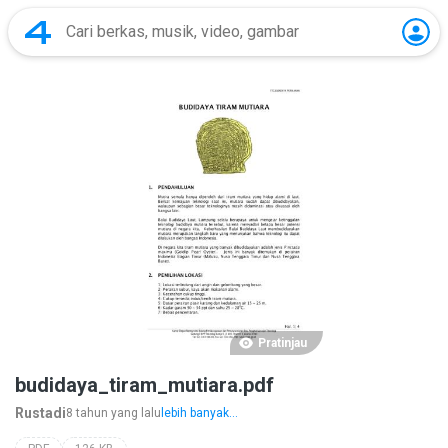
Pratinjau
budidaya_tiram_mutiara.pdf
Rustadi
8 tahun yang lalu
lebih banyak...