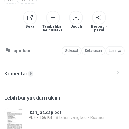
PDF
126 KB
Buka
Tambahkan
Unduh
Berbagi-
ke pustaka
pakai
Laporkan
Seksual
Kekerasan
Lainnya
Komentar
0
Lebih banyak dari rak ini
ikan_asZap.pdf
PDF
166 KB
8 tahun yang lalu
Rustadi