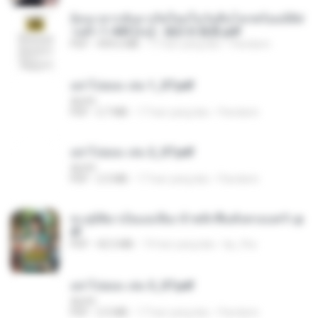
ย้อนเวลากลับมาเกิดใหม่ในวันสิ้นโลกพร้อมมิติส่
วนตัว 1-443 [จบ] - 揍趴长颈鹿.pdf
PDF
499.6 MB
17 hari yang lalu
Pandarin
อย่าไปยอม เล่ม 1_ST.pdf
decht
PDF
2.7 MB
17 hari yang lalu
Pandarin
อย่าไปยอม เล่ม 2_ST.pdf
decht
PDF
2.5 MB
17 hari yang lalu
Pandarin
ทะลุมิติมาเป็นแม่เลี้ยง ข้าพลิกฟื้นทั้งครอบครัว.p
df
PDF
42.5 MB
19 hari yang lalu
kp_fha
อย่าไปยอม เล่ม 3_ST.pdf
decht
PDF
2.5 MB
17 hari yang lalu
Pandarin