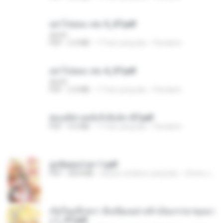
อย่าไปยอม เล่ม 5_ST.pdf
decht
PDF
2.4 MB
17 hari yang lalu
Pandarin
อย่าไปยอม เล่ม 4_ST.pdf
decht
PDF
2.4 MB
17 hari yang lalu
Pandarin
ฮ่องเต้ช่างคลั่งรักยิ่งนัก-ST.pdf
PDF
9.0 MB
17 hari yang lalu
Pandarin
ฮูหยิuสุดป่วuฯ 1.pdf
PDF
68.8 MB
sekitar setahun yang lalu
ณิชพน แ.
เกิดใหม่อีกครา อี๋เหนียงอย่างข้าเป็นภรรยาขุนนา
ง 1_ST.pdf