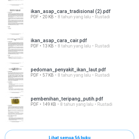
ikan_asap_cara_tradisional (2).pdf
PDF
20 KB
8 tahun yang lalu
Rustadi
ikan_asap_cara_cair.pdf
PDF
13 KB
8 tahun yang lalu
Rustadi
pedoman_penyakit_ikan_laut.pdf
PDF
57 KB
8 tahun yang lalu
Rustadi
pembenihan_teripang_putih.pdf
PDF
149 KB
8 tahun yang lalu
Rustadi
Lihat semua 56 buku