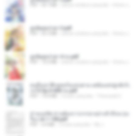
PDF
64.7 MB
sekitar setahun yang lalu
ณิชพน แ.
ฮูหยิuสุดป่วuฯ 3.pdf
PDF
65.3 MB
sekitar setahun yang lalu
ณิชพน แ.
ฮูหยิuสุดป่วuฯ 4 จบ.pdf
PDF
72.5 MB
sekitar setahun yang lalu
ณิชพน แ.
คนอื่นเขาฝึกยุทธกันแทบตาย แต่ฉันแค่ปลูกผักก็เ
ก่งได้ Ep.0-600 จบ.pdf
PDF
19.0 MB
3 bulan yang lalu
Theerasak G.
ท่านแม่ทัพ ท่านต้องการภรรยาอย่างข้าถึงจะรุ่งเ
รือง ch 1-100.pdf
PDF
4.4 MB
2 bulan yang lalu
My J.