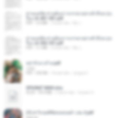
ท่านแม่ทัพ ท่านต้องการภรรยาอย่างข้าถึงจะรุ่งเ
รือง ch 401-501.pdf
PDF
3.6 MB
2 bulan lalu
My J.
ท่านแม่ทัพ ท่านต้องการภรรยาอย่างข้าถึงจะรุ่งเ
รือง ch 502-551.pdf
PDF
3.1 MB
2 bulan lalu
My J.
หย่ารักนางร้าย.pdf
1234
PDF
692 KB
3 bulan lalu
yingyai S.
SPIUNAT MAVI.xlsx
XLSX
99.4 MB
2 tahun lalu
Susann S.
(Y) ฝ่าวิกฤตพิชิตหอคอยดำ เล่ม 2.pdf