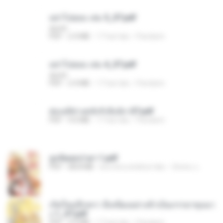
อย่าไปยอม เล่ม 5_ST.pdf
decht
PDF
2.4 MB
17 hari lalu
Pandarin
อย่าไปยอม เล่ม 4_ST.pdf
decht
PDF
2.4 MB
17 hari lalu
Pandarin
ฮ่องเต้ช่างคลั่งรักยิ่งนัก-ST.pdf
PDF
9.0 MB
17 hari lalu
Pandarin
ฮูหยิuสุดป่วuฯ 1.pdf
PDF
68.8 MB
kira-kira setahun lalu
ณิชพน แ.
เกิดใหม่อีกครา อี๋เหนียงอย่างข้าเป็นภรรยาขุนนา
ง 1_ST.pdf
PDF
4.9 MB
17 hari lalu
Pandarin