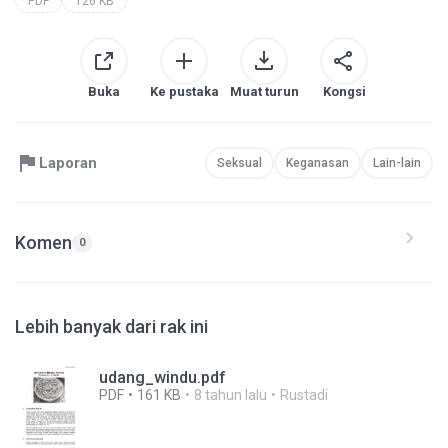
PDF
126 KB
Buka
Ke pustaka
Muat turun
Kongsi
Laporan
Seksual
Keganasan
Lain-lain
Komen
0
Lebih banyak dari rak ini
udang_windu.pdf
PDF
161 KB
8 tahun lalu
Rustadi