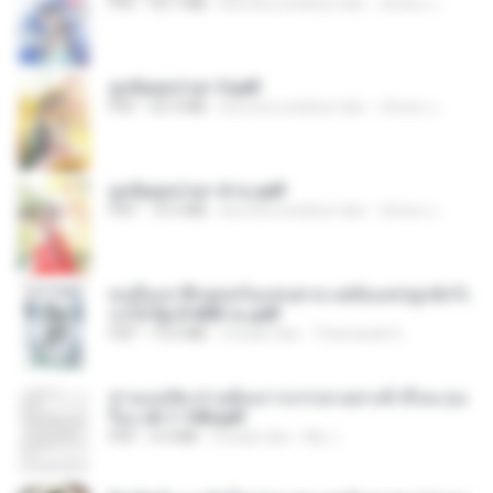
PDF
64.7 MB
kira-kira setahun lalu
ณิชพน แ.
ฮูหยิuสุดป่วuฯ 3.pdf
PDF
65.3 MB
kira-kira setahun lalu
ณิชพน แ.
ฮูหยิuสุดป่วuฯ 4 จบ.pdf
PDF
72.5 MB
kira-kira setahun lalu
ณิชพน แ.
คนอื่นเขาฝึกยุทธกันแทบตาย แต่ฉันแค่ปลูกผักก็เ
ก่งได้ Ep.0-600 จบ.pdf
PDF
19.0 MB
3 bulan lalu
Theerasak G.
ท่านแม่ทัพ ท่านต้องการภรรยาอย่างข้าถึงจะรุ่งเ
รือง ch 1-100.pdf
PDF
4.4 MB
2 bulan lalu
My J.