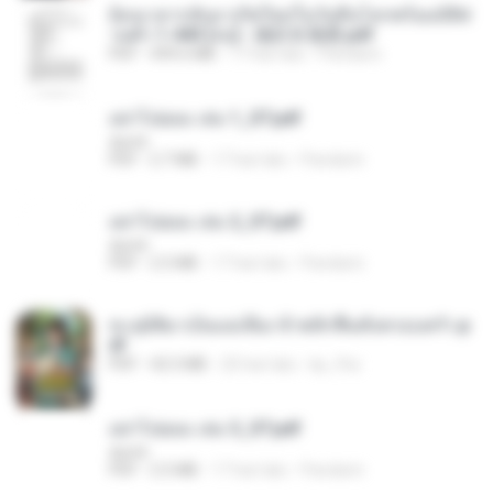
ย้อนเวลากลับมาเกิดใหม่ในวันสิ้นโลกพร้อมมิติส่
วนตัว 1-443 [จบ] - 揍趴长颈鹿.pdf
PDF
499.6 MB
17 hari lalu
Pandarin
อย่าไปยอม เล่ม 1_ST.pdf
decht
PDF
2.7 MB
17 hari lalu
Pandarin
อย่าไปยอม เล่ม 2_ST.pdf
decht
PDF
2.5 MB
17 hari lalu
Pandarin
ทะลุมิติมาเป็นแม่เลี้ยง ข้าพลิกฟื้นทั้งครอบครัว.p
df
PDF
42.5 MB
20 hari lalu
kp_fha
อย่าไปยอม เล่ม 3_ST.pdf
decht
PDF
2.5 MB
17 hari lalu
Pandarin