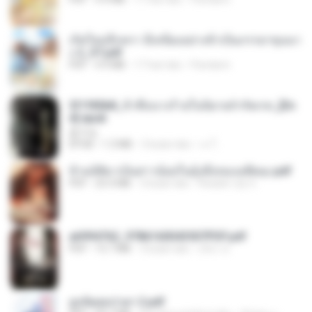
เกิดใหม่อีกครา อี๋เหนียงอย่างข้าเป็นภรรยาขุนนา
ง 2_ST.pdf
PDF
4.9 MB
17 hari lalu
Pandarin
3f1f85b8_ข้าคือนางร้ายในนิยายจำกัดเรท_[En
d].epub
君子生
EPUB
1.3 MB
3 bulan lalu
เจ โ.
ข้ามมิติมาเป็นสาวน้อยในอุ้งมือของอดีตลุง.pdf
PDF
25.4 MB
3 bulan lalu
Reader Lily O.
a6994762_9786160043507PDF.pdf
PDF
15.7 MB
3 bulan lalu
อริยา ด.
ฮูหยิuสุดป่วuฯ 2.pdf