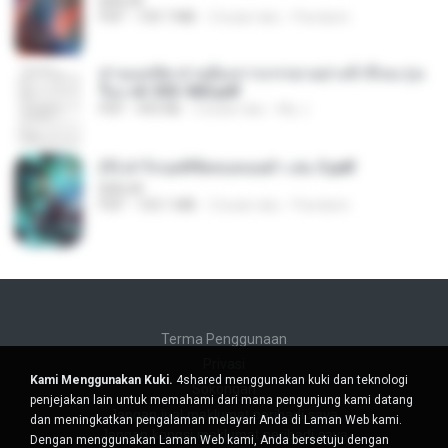
BAILIW
PDF
109.7 MB
2 bulan lalu
Pandarin
ท่านแม่ทัพ ท่านต้องการภรรยาอย่างข้าถึงจะรุ่งเ
รือง ch 553-560.pdf
PDF
493 KB
2 bulan lalu
My J.
(Y) ฝ่าวิกฤตพิชิตหอคอยดำ เล่ม 3.pdf
BAILIW
PDF
103.1 MB
2 bulan lalu
Pandarin
Terma Penggunaan
Privasi
Kami Menggunakan Kuki.
4shared menggunakan kuki dan teknologi
Sokongan
penjejakan lain untuk memahami dari mana pengunjung kami datang
Jangan jual maklumat peribadi saya
dan meningkatkan pengalaman melayari Anda di Laman Web kami.
Jangan kongsi maklumat peribadi saya
Dengan menggunakan Laman Web kami, Anda bersetuju dengan