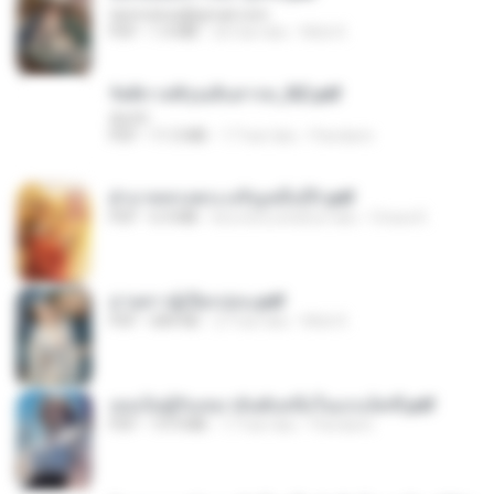
tanmobza@gmail.com
PDF
1.4 MB
26 hari lalu
Mob K.
รัตติกาลพิรุณสิบสารท_RZ.pdf
decht
PDF
11.5 MB
17 hari lalu
Pandarin
ฝ่าบาททรงพระเจริญหมื่นปี1.pdf
PDF
6.4 MB
kira-kira setahun lalu
Orasa K.
ม่ายสาวผู้เปียกปอน.pdf
PDF
684 KB
27 hari lalu
Mob K.
เธอเป็นผู้รับเหมาอันดับหนึ่งในแกแล็คซี่.pdf
PDF
19.9 MB
17 hari lalu
Pandarin