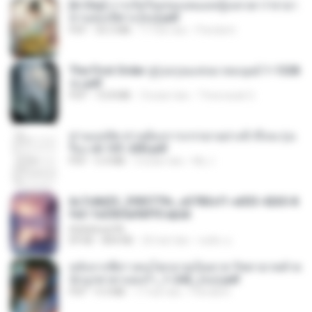
[A Chu] การเกิดใหม่ของหมอหญิงเทวดา l ชายา
ท่านอ๋องปีศาจ [จบ].pdf
PDF
35.5 MB
17 hari lalu
Pandarin
The First Order สู่รุ่งอรุณแห่งมวลมนุษย์ 1-1328
จบ.pdf
PDF
72.8 MB
3 bulan lalu
Theerasak G.
ท่านแม่ทัพ ท่านต้องการภรรยาอย่างข้าถึงจะรุ่งเ
รือง ch 101-200.pdf
PDF
5.4 MB
2 bulan lalu
My J.
6c7c8d33_3f85779c_e3783cf1-e033-4265-8
fe2-1e23b5a9dff0.epub
littlebbear96
EPUB
804 KB
26 hari lalu
ทอฝัน ม.
หลังจากพี่สาวคนโตกลายเป็นทาส รัชทายาทตำห
นักบูรพาตาแดงก่ำ_1-242_(จบ).pdf
PDF
9.3 MB
17 hari lalu
Pandarin