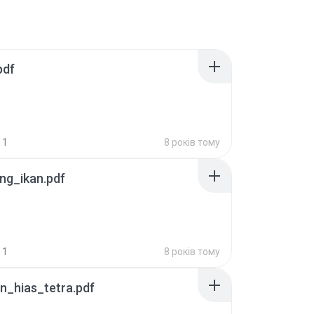
pdf
1
8 років тому
ng_ikan.pdf
1
8 років тому
n_hias_tetra.pdf