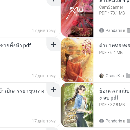
สาปสมรส 4.p
CamScanner
PDF
73.1 MB
17 днів тому
Pandarin
в
ี่ชายทั้งห้า.pdf
ฝ่าบาททรงพระ
PDF
6.4 MB
17 днів тому
Orasa K.
в
งข้าเป็นภรรยาขุนนาง
ย้อนเวลากลับม
ง จบ.pdf
PDF
32.8 MB
17 днів тому
Pandarin
в