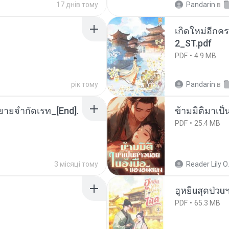
17 днів тому
Pandarin
в
เกิดใหม่อีกคร
2_ST.pdf
PDF
4.9 MB
рік тому
Pandarin
в
ยายจำกัดเรท_[End].
ข้ามมิติมาเป็
PDF
25.4 MB
3 місяці тому
Reader Lily O.
ฮูหยิuสุดป่วu
PDF
65.3 MB