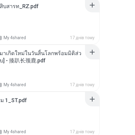
ณสิบสารท_RZ.pdf
My 4shared
17 днів тому
มาเกิดใหม่ในวันสิ้นโลกพร้อมมิติส่ว
[จบ] - 揍趴长颈鹿.pdf
My 4shared
17 днів тому
่ม 1_ST.pdf
My 4shared
17 днів тому