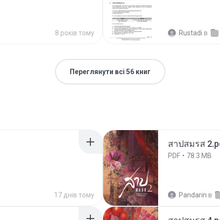
8 років тому
Rustadi
в
Переглянути всі 56 книг
สาปสมรส 2.p
PDF
78.3 MB
17 днів тому
Pandarin
в