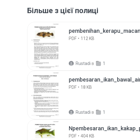
Більше з цієї полиці
pembenihan_kerapu_macan
PDF
112 KB
Rustadi
в
1
pembesaran_ikan_bawal_air
PDF
18 KB
Rustadi
в
1
Npembesaran_ikan_kakap_p
PDF
404 KB