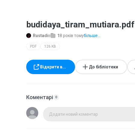
budidaya_tiram_mutiara.pdf
Rustadi
в
1
8 років тому
більше...
PDF
126 KB
Відкрити в...
До бібліотеки
Коментарі
0
Додати новий коментар