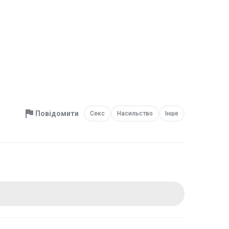
Повідомити
Секс
Насильство
Інше