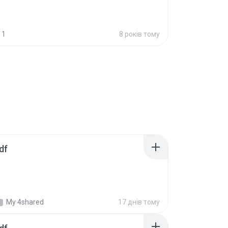
1
8 років тому
df
My 4shared
17 днів тому