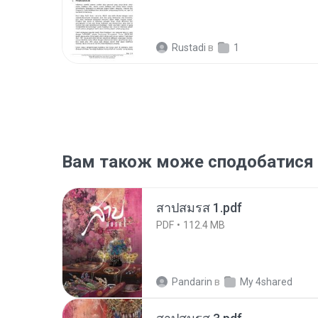
Rustadi
в
1
Вам також може сподобатися
สาปสมรส 1.pdf
PDF
112.4 MB
Pandarin
в
My 4shared