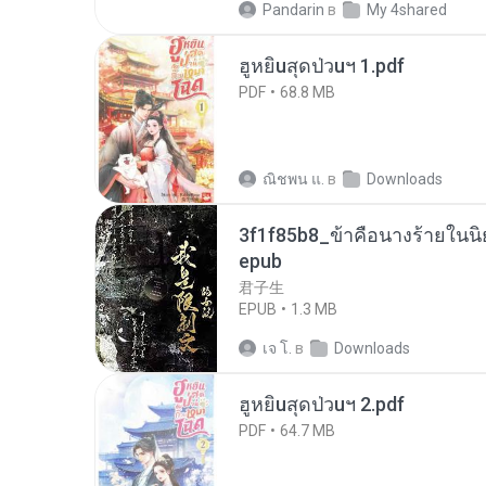
Pandarin
в
My 4shared
ฮูหยิuสุดป่วuฯ 1.pdf
PDF
68.8 MB
ณิชพน แ.
в
Downloads
3f1f85b8_ข้าคือนางร้ายในนิ
epub
君子生
EPUB
1.3 MB
เจ โ.
в
Downloads
ฮูหยิuสุดป่วuฯ 2.pdf
PDF
64.7 MB