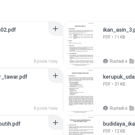
02.pdf
ikan_asin_3.
PDF
11 KB
8 років тому
Rustadi
в
_tawar.pdf
kerupuk_uda
PDF
31 KB
8 років тому
Rustadi
в
utih.pdf
budidaya_ika
PDF
12 KB