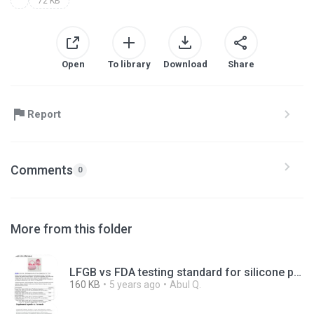
72 KB
Open
To library
Download
Share
Report
Comments
0
More from this folder
LFGB vs FDA testing standard for silicone products_ What is the difference.pdf
160 KB
5 years ago
Abul Q.