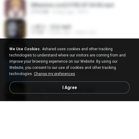
[Witanime.com] DTRD EP 04 HD.mp4
279.0 MB
8 days ago
DRTY
나훈아 - 영영.mp3
3.5 MB
4 years ago
castor-trot
배금성 - 사랑이 비를 맞아요.mp3
We Use Cookies.
4shared uses cookies and other tracking
3.5 MB
3 years ago
castor-trot
technologies to understand where our visitors are coming from and
improve your browsing experience on our Website. By using our
Website, you consent to our use of cookies and other tracking
신유리) 유두자위 A to Z.mp3
technologies.
Change my preferences
256.6 MB
2 years ago
좀비고4인커플 좀.
I Agree
진성 - 천년을 빌려준다면.mp3
3.4 MB
4 years ago
castor-trot
Kita Usahakan Lagi
Kita Usahakan Lagi
3.3 MB
about a year ago
Fazri M.
DJ TIKTOK TERBARU 2025🎵DJ JANGAN TUNGGU LAMA LAMA NANTI LAMA LAMA 🎵DJ SEDIA AKU SEBELUM HUJAN
DJ TIKTOK TERBARU 2025🎵DJ JANGAN TUNGGU LAMA LAMA NANTI LAMA LAMA 🎵DJ SEDIA AKU SEBELUM HUJAN