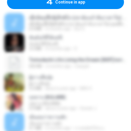
Continue in app
ເຊົາຮ້ອງເຖົ້າຊິເອົາທໍ່ໃດ (เซาฮ้องเถ้าสิเอาเท่าใด) ບຸນເກີດ ຫນູຫ່ວງ ft. ໂສພາ ຈຸນທະລາ
ເຊົາຮ້ອງເຖົ້າຊິເອົາທໍ່ໃດ (เซาฮ้องเถ้าสิเอาเท่าใด) ບຸນເກີດ ຫນູຫ່ວງ ft. ໂສພາ ຈຸນທະລາ
6.0 MB
2 months ago
But G.
ฉันมันก็ดีได้แค่นี้
ฉันมันก็ดีได้แค่นี้
4.2 MB
9 months ago
D
Tomodachi Life Living the Dream [NSP].torrent
252 KB
2 months ago
margob
ผู้บ่าวเสื้อปุ๋ย
ผู้บ่าวเสื้อปุ๋ย
5.2 MB
about a year ago
Mith 9.
กุหลาบ (KULARB)
กุหลาบ (KULARB)
5.9 MB
about a year ago
Suwan J.
เอิ้นเธอว่าความฮัก
เอิ้นเธอว่าความฮัก
4.1 MB
2 months ago
ถามพ่อ&#39;พ ม.