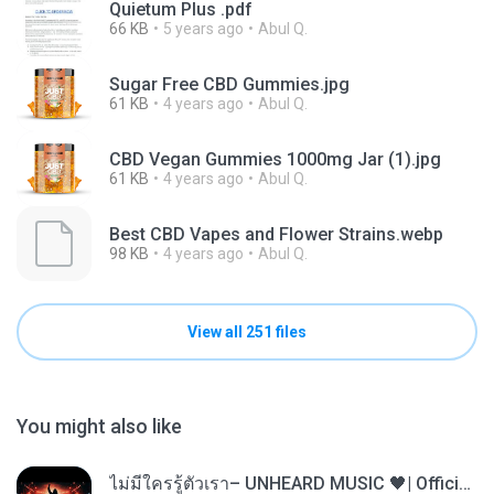
Quietum Plus .pdf
66 KB
5 years ago
Abul Q.
Sugar Free CBD Gummies.jpg
61 KB
4 years ago
Abul Q.
CBD Vegan Gummies 1000mg Jar (1).jpg
61 KB
4 years ago
Abul Q.
Best CBD Vapes and Flower Strains.webp
98 KB
4 years ago
Abul Q.
View all 251 files
You might also like
ไม่มีใครรู้ตัวเรา– UNHEARD MUSIC 🖤| Official Lyric Video | เพลงสู้ชีวิต