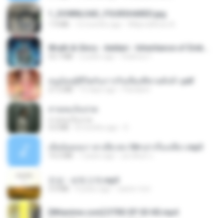
1_DOWNLOAD_FOURSHARED.jpg
1.9 MB
12 months ago
Wtlprodthree A.
Wrath & Glory - Aeldari - Inheritance of Embers.pdf
53.7 MB
2 years ago
federico f
หนูน้อยสู้ชีวิตกับภารกิจเลี้ยงพี่ชายทั้งห้า.pdf
27.2 MB
15 days ago
Pandarin
สายลมเจ็บปวด
สายลมเจ็บปวด
4.0 MB
8 months ago
D
เมียน้อยเหงา พาเสียวค่ะ18+เล่าเรื่องเสียว.mp3
14.2 MB
7 years ago
อมรพันธ์ จ.
진성 - 보릿고개.mp3
3.4 MB
4 years ago
castor-trot
[Witanime.com] DTRD EP 03 HD.mp4