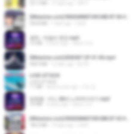
321.3 MB
15 days ago
DRTY
[Witanime.com] RKNGMNNTSRCMB EP 06 HD.mp4
294.8 MB
7 days ago
LOLKI
영탁 - 막걸리 한잔.mp3
3.2 MB
3 years ago
castor-trot
[Witanime.com] BSKHKT EP 01 HD.mp4
408.9 MB
12 days ago
BLITR
LOVE ATTACK
LOVE ATTACK
7.1 MB
about a year ago
지빈 임.
임영웅 - 어느 60대 노부부이야기.mp3
4.6 MB
4 years ago
castor-trot
[Witanime.com] RKNGMNNTSRCMB EP 05 HD.mp4
186.0 MB
14 days ago
LOLKI