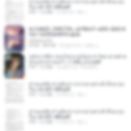
ท่านแม่ทัพ ท่านต้องการภรรยาอย่างข้าถึงจะรุ่งเ
รือง ch 101-200.pdf
PDF
5.4 MB
2 mesi fa
My J.
6c7c8d33_3f85779c_e3783cf1-e033-4265-8
fe2-1e23b5a9dff0.epub
littlebbear96
EPUB
804 KB
25 giorni fa
ทอฝัน ม.
หลังจากพี่สาวคนโตกลายเป็นทาส รัชทายาทตำห
นักบูรพาตาแดงก่ำ_1-242_(จบ).pdf
PDF
9.3 MB
16 giorni fa
Pandarin
ท่านแม่ทัพ ท่านต้องการภรรยาอย่างข้าถึงจะรุ่งเ
รือง ch 201-300.pdf
PDF
6.5 MB
2 mesi fa
My J.
ท่านแม่ทัพ ท่านต้องการภรรยาอย่างข้าถึงจะรุ่งเ
รือง ch 301-400.pdf
PDF
5.2 MB
2 mesi fa
My J.