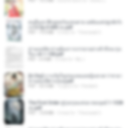
PDF
72.5 MB
circa un anno fa
ณิชพน แ.
คนอื่นเขาฝึกยุทธกันแทบตาย แต่ฉันแค่ปลูกผักก็เ
ก่งได้ Ep.0-600 จบ.pdf
PDF
19.0 MB
3 mesi fa
Theerasak G.
ท่านแม่ทัพ ท่านต้องการภรรยาอย่างข้าถึงจะรุ่งเ
รือง ch 1-100.pdf
PDF
4.4 MB
2 mesi fa
My J.
[A Chu] การเกิดใหม่ของหมอหญิงเทวดา l ชายา
ท่านอ๋องปีศาจ [จบ].pdf
PDF
35.5 MB
16 giorni fa
Pandarin
The First Order สู่รุ่งอรุณแห่งมวลมนุษย์ 1-1328
จบ.pdf
PDF
72.8 MB
3 mesi fa
Theerasak G.