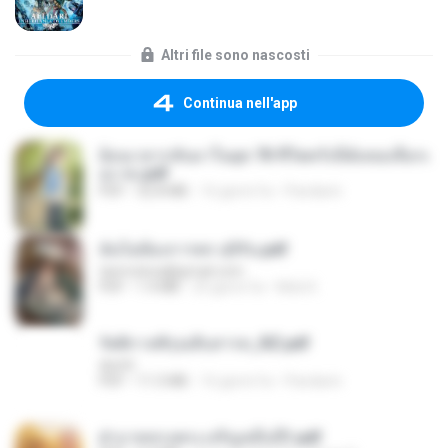
Altri file sono nascosti
Continua nell'app
ย้อนเวลากลับมาในยุค 70 ชีวิตครั้งนี้ฉันขอเลือกเ
อง จบ.pdf
PDF
32.8 MB
16 giorni fa
Pandarin
ฉันไม่ต้องการพร สุจิรัน.pdf
tanmobza@gmail.com
PDF
1.4 MB
25 giorni fa
Mob K.
รัตติกาลพิรุณสิบสารท_RZ.pdf
decht
PDF
11.5 MB
16 giorni fa
Pandarin
ฝ่าบาททรงพระเจริญหมื่นปี1.pdf