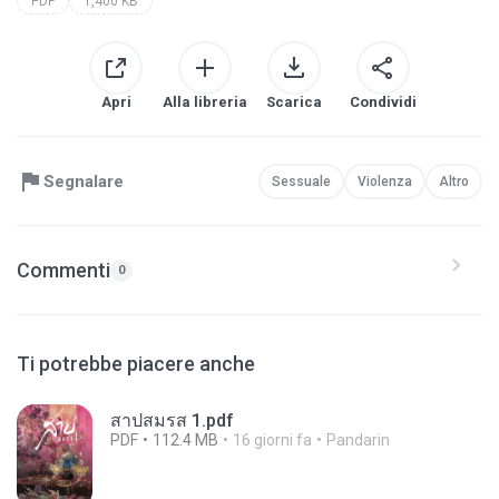
PDF
1,400 KB
Apri
Alla libreria
Scarica
Condividi
Segnalare
Sessuale
Violenza
Altro
Commenti
0
Ti potrebbe piacere anche
สาปสมรส 1.pdf
PDF
112.4 MB
16 giorni fa
Pandarin