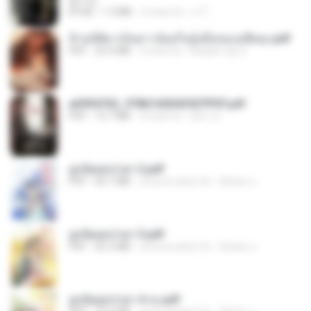
君子生
EPUB
1.3 MB
3 mesi fa
เจ โ.
ข้ามมิติมาเป็นสาวน้อยในอุ้งมือของอดีตลุง.pdf
PDF
25.4 MB
3 mesi fa
Reader Lily O.
a6994762_9786160043507PDF.pdf
PDF
15.7 MB
3 mesi fa
อริยา ด.
ฮูหยิuสุดป่วuฯ 2.pdf
PDF
64.7 MB
circa un anno fa
ณิชพน แ.
ฮูหยิuสุดป่วuฯ 3.pdf
PDF
65.3 MB
circa un anno fa
ณิชพน แ.
ฮูหยิuสุดป่วuฯ 4 จบ.pdf