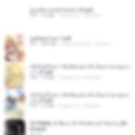
ฮ่องเต้ช่างคลั่งรักยิ่งนัก-ST.pdf
PDF
9.0 MB
16 giorni fa
Pandarin
ฮูหยิuสุดป่วuฯ 1.pdf
PDF
68.8 MB
circa un anno fa
ณิชพน แ.
เกิดใหม่อีกครา อี๋เหนียงอย่างข้าเป็นภรรยาขุนนา
ง 1_ST.pdf
PDF
4.9 MB
16 giorni fa
Pandarin
เกิดใหม่อีกครา อี๋เหนียงอย่างข้าเป็นภรรยาขุนนา
ง 2_ST.pdf
PDF
4.9 MB
16 giorni fa
Pandarin
3f1f85b8_ข้าคือนางร้ายในนิยายจำกัดเรท_[En
d].epub