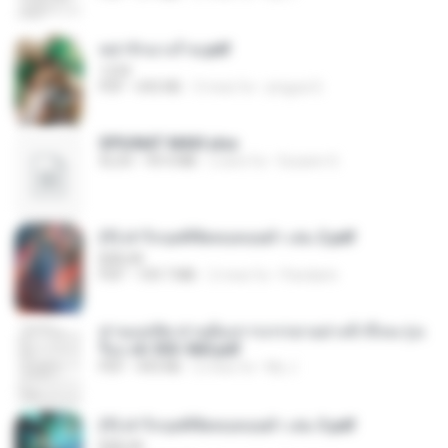
หย่ารักนางร้าย.pdf
1234
PDF
692 KB
3 mesi fa
yingyai S.
SPIUNAT MAVI.xlsx
XLSX
99.4 MB
2 anni fa
Susann S.
(Y) ฝ่าวิกฤตพิชิตหอคอยดำ เล่ม 2.pdf
BAILIW
PDF
109.7 MB
2 mesi fa
Pandarin
ท่านแม่ทัพ ท่านต้องการภรรยาอย่างข้าถึงจะรุ่งเ
รือง ch 553-560.pdf
PDF
493 KB
2 mesi fa
My J.
(Y) ฝ่าวิกฤตพิชิตหอคอยดำ เล่ม 3.pdf
BAILIW