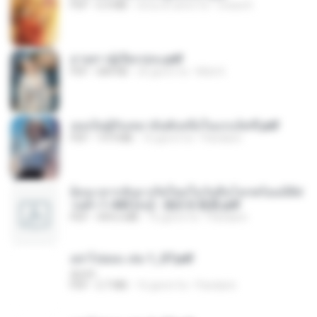
PDF
6.4 MB
circa un anno fa
Orasa K.
ม่ายสาวผู้เปียกปอน.pdf
PDF
684 KB
26 giorni fa
Mob K.
เธอเป็นผู้รับเหมาอันดับหนึ่งในแกแล็คซี่.pdf
PDF
19.9 MB
16 giorni fa
Pandarin
ย้อนเวลากลับมาเกิดใหม่ในวันสิ้นโลกพร้อมมิติส่
วนตัว 1-443 [จบ] - 揍趴长颈鹿.pdf
PDF
499.6 MB
16 giorni fa
Pandarin
อย่าไปยอม เล่ม 1_ST.pdf
decht
PDF
2.7 MB
16 giorni fa
Pandarin