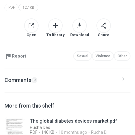
PDF
127 KB
Open
To library
Download
Share
Report
Sexual
Violence
Other
Comments
0
More from this shelf
The global diabetes devices market.pdf
Rucha Deo
PDF
146 KB
10 months ago
Rucha D.