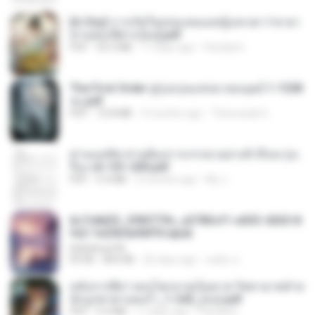
[A Chu] การเกิดใหม่ของหมอหญิงเทวดา l ชายา
ท่านอ๋องปีศาจ [จบ].pdf
PDF
35.5 MB
17 days ago
Pandarin
The First Order สู่รุ่งอรุณแห่งมวลมนุษย์ 1-1328
จบ.pdf
PDF
72.8 MB
3 months ago
Theerasak G.
ท่านแม่ทัพ ท่านต้องการภรรยาอย่างข้าถึงจะรุ่งเ
รือง ch 101-200.pdf
PDF
5.4 MB
2 months ago
My J.
6c7c8d33_3f85779c_e3783cf1-e033-4265-8
fe2-1e23b5a9dff0.epub
littlebbear96
EPUB
804 KB
26 days ago
ทอฝัน ม.
หลังจากพี่สาวคนโตกลายเป็นทาส รัชทายาทตำห
นักบูรพาตาแดงก่ำ_1-242_(จบ).pdf
PDF
9.3 MB
17 days ago
Pandarin