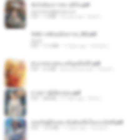
ฉันไม่ต้องการพร สุจิรัน.pdf
tanmobza@gmail.com
PDF
1.4 MB
25 days ago
Mob K.
รัตติกาลพิรุณสิบสารท_RZ.pdf
decht
PDF
11.5 MB
17 days ago
Pandarin
ฝ่าบาททรงพระเจริญหมื่นปี1.pdf
PDF
6.4 MB
about a year ago
Orasa K.
ม่ายสาวผู้เปียกปอน.pdf
PDF
684 KB
27 days ago
Mob K.
เธอเป็นผู้รับเหมาอันดับหนึ่งในแกแล็คซี่.pdf
PDF
19.9 MB
17 days ago
Pandarin