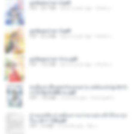
ฮูหยิuสุดป่วuฯ 2.pdf
PDF
64.7 MB
about a year ago
ณิชพน แ.
ฮูหยิuสุดป่วuฯ 3.pdf
PDF
65.3 MB
about a year ago
ณิชพน แ.
ฮูหยิuสุดป่วuฯ 4 จบ.pdf
PDF
72.5 MB
about a year ago
ณิชพน แ.
คนอื่นเขาฝึกยุทธกันแทบตาย แต่ฉันแค่ปลูกผักก็เ
ก่งได้ Ep.0-600 จบ.pdf
PDF
19.0 MB
3 months ago
Theerasak G.
ท่านแม่ทัพ ท่านต้องการภรรยาอย่างข้าถึงจะรุ่งเ
รือง ch 1-100.pdf
PDF
4.4 MB
2 months ago
My J.