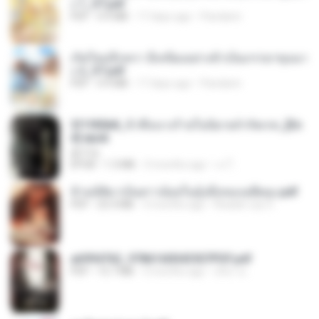
ง 1_ST.pdf
PDF
4.9 MB
17 days ago
Pandarin
เกิดใหม่อีกครา อี๋เหนียงอย่างข้าเป็นภรรยาขุนนา
ง 2_ST.pdf
PDF
4.9 MB
17 days ago
Pandarin
3f1f85b8_ข้าคือนางร้ายในนิยายจำกัดเรท_[En
d].epub
君子生
EPUB
1.3 MB
3 months ago
เจ โ.
ข้ามมิติมาเป็นสาวน้อยในอุ้งมือของอดีตลุง.pdf
PDF
25.4 MB
3 months ago
Reader Lily O.
a6994762_9786160043507PDF.pdf
PDF
15.7 MB
3 months ago
อริยา ด.