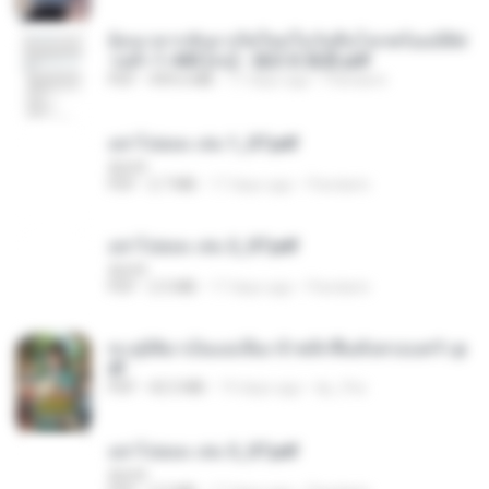
ย้อนเวลากลับมาเกิดใหม่ในวันสิ้นโลกพร้อมมิติส่
วนตัว 1-443 [จบ] - 揍趴长颈鹿.pdf
PDF
499.6 MB
17 days ago
Pandarin
อย่าไปยอม เล่ม 1_ST.pdf
decht
PDF
2.7 MB
17 days ago
Pandarin
อย่าไปยอม เล่ม 2_ST.pdf
decht
PDF
2.5 MB
17 days ago
Pandarin
ทะลุมิติมาเป็นแม่เลี้ยง ข้าพลิกฟื้นทั้งครอบครัว.p
df
PDF
42.5 MB
19 days ago
kp_fha
อย่าไปยอม เล่ม 3_ST.pdf
decht