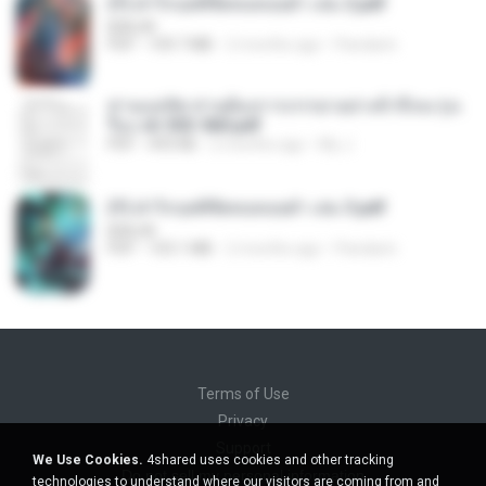
(Y) ฝ่าวิกฤตพิชิตหอคอยดำ เล่ม 2.pdf
BAILIW
PDF
109.7 MB
2 months ago
Pandarin
ท่านแม่ทัพ ท่านต้องการภรรยาอย่างข้าถึงจะรุ่งเ
รือง ch 553-560.pdf
PDF
493 KB
2 months ago
My J.
(Y) ฝ่าวิกฤตพิชิตหอคอยดำ เล่ม 3.pdf
BAILIW
PDF
103.1 MB
2 months ago
Pandarin
Terms of Use
Privacy
Support
We Use Cookies.
4shared uses cookies and other tracking
Do not sell my personal information
technologies to understand where our visitors are coming from and