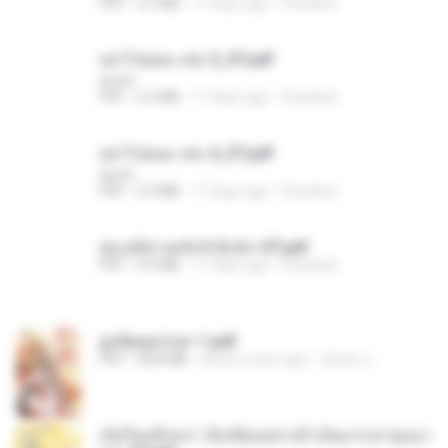
PDF
2.5 MB
17 days ago
Pandarin
อย่าไปยอม เล่ม 5_ST.pdf
decht
PDF
2.4 MB
17 days ago
Pandarin
อย่าไปยอม เล่ม 4_ST.pdf
decht
PDF
2.4 MB
17 days ago
Pandarin
ฮ่องเต้ช่างคลั่งรักยิ่งนัก-ST.pdf
PDF
9.0 MB
17 days ago
Pandarin
ฮูหยิuสุดป่วuฯ 1.pdf
PDF
68.8 MB
about a year ago
ณิชพน แ.
เกิดใหม่อีกครา อี๋เหนียงอย่างข้าเป็นภรรยาขุนนา