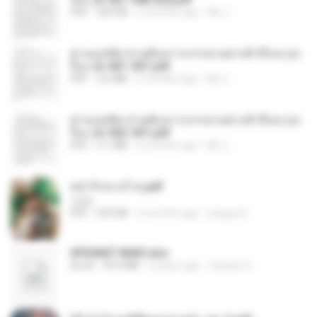
PDF
502 KB
2 months ago
My J.
ท่านแม่ทัพ ท่านต้องการภรรยาอย่างข้าถึงจะรุ่งเ
รือง ch 401-501.pdf
PDF
3.6 MB
2 months ago
My J.
ท่านแม่ทัพ ท่านต้องการภรรยาอย่างข้าถึงจะรุ่งเ
รือง ch 502-551.pdf
PDF
3.1 MB
2 months ago
My J.
หย่ารักนางร้าย.pdf
1234
PDF
692 KB
3 months ago
yingyai S.
SPIUNAT MAVI.xlsx
XLSX
99.4 MB
2 years ago
Susann S.