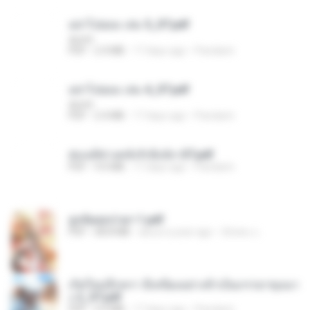
อย่าไปยอม เล่ม 5_ST.pdf
decht
PDF
2.4 MB
17 days ago
Pandarin
อย่าไปยอม เล่ม 4_ST.pdf
decht
PDF
2.4 MB
17 days ago
Pandarin
ฮ่องเต้ช่างคลั่งรักยิ่งนัก-ST.pdf
PDF
9.0 MB
17 days ago
Pandarin
ฮูหยิuสุดป่วuฯ 1.pdf
PDF
68.8 MB
about a year ago
ณิชพน แ.
เกิดใหม่อีกครา อี๋เหนียงอย่างข้าเป็นภรรยาขุนนา
ง 2_ST.pdf
PDF
4.9 MB
17 days ago
Pandarin