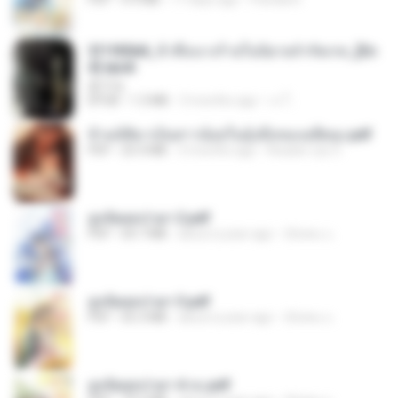
3f1f85b8_ข้าคือนางร้ายในนิยายจำกัดเรท_[En
d].epub
君子生
EPUB
1.3 MB
3 months ago
เจ โ.
ข้ามมิติมาเป็นสาวน้อยในอุ้งมือของอดีตลุง.pdf
PDF
25.4 MB
3 months ago
Reader Lily O.
ฮูหยิuสุดป่วuฯ 2.pdf
PDF
64.7 MB
about a year ago
ณิชพน แ.
ฮูหยิuสุดป่วuฯ 3.pdf
PDF
65.3 MB
about a year ago
ณิชพน แ.
ฮูหยิuสุดป่วuฯ 4 จบ.pdf