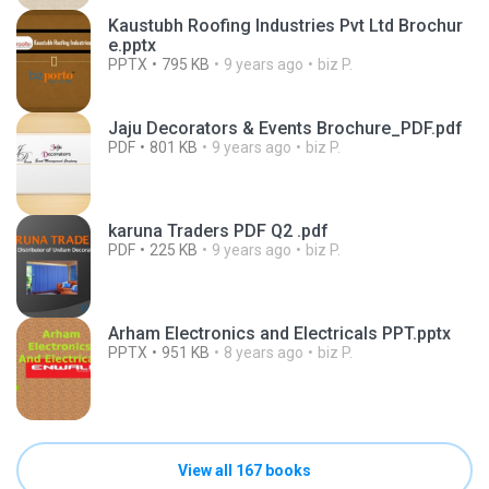
Kaustubh Roofing Industries Pvt Ltd Brochur
e.pptx
PPTX
795 KB
9 years ago
biz P.
Jaju Decorators & Events Brochure_PDF.pdf
PDF
801 KB
9 years ago
biz P.
karuna Traders PDF Q2 .pdf
PDF
225 KB
9 years ago
biz P.
Arham Electronics and Electricals PPT.pptx
PPTX
951 KB
8 years ago
biz P.
View all 167 books