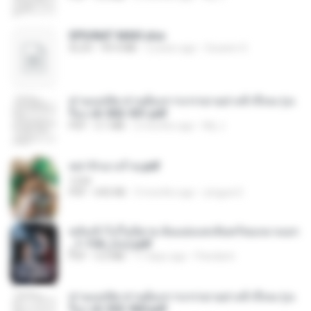
SPIUNAT MAVI.xlsx
XLSX
99.4 MB
2 years ago
Susann S.
ท่านแม่ทัพ ท่านต้องการภรรยาอย่างข้าถึงจะรุ่งเ
รือง ch 502-551.pdf
PDF
3.1 MB
2 months ago
My J.
หย่ารักนางร้าย.pdf
1234
PDF
692 KB
3 months ago
yingyai S.
หลังเข้าไปในนิยาย ฉันแย่งแสงจันทร์ของนางเอก
_1-154_(จบ).pdf
PDF
5.6 MB
17 days ago
Pandarin
ท่านแม่ทัพ ท่านต้องการภรรยาอย่างข้าถึงจะรุ่งเ
รือง ch 553-560.pdf