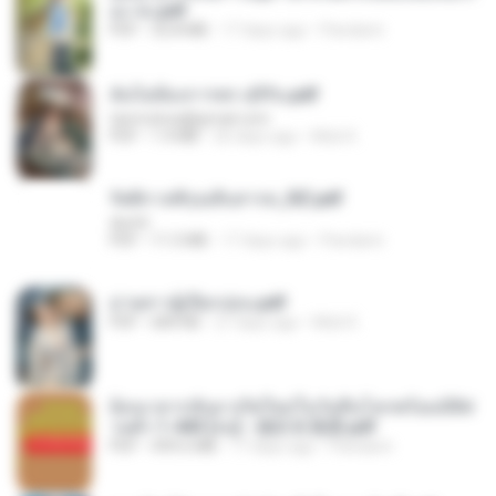
อง จบ.pdf
PDF
32.8 MB
17 days ago
Pandarin
ฉันไม่ต้องการพร สุจิรัน.pdf
tanmobza@gmail.com
PDF
1.4 MB
26 days ago
Mob K.
รัตติกาลพิรุณสิบสารท_RZ.pdf
decht
PDF
11.5 MB
17 days ago
Pandarin
ม่ายสาวผู้เปียกปอน.pdf
PDF
684 KB
27 days ago
Mob K.
ย้อนเวลากลับมาเกิดใหม่ในวันสิ้นโลกพร้อมมิติส่
วนตัว 1-443 [จบ] - 揍趴长颈鹿.pdf
PDF
499.6 MB
17 days ago
Pandarin