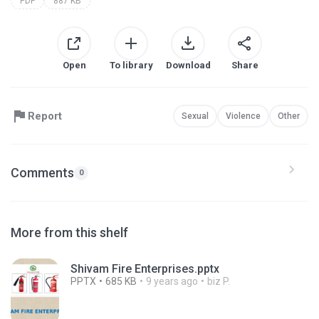
PDF
887 KB
Open
To library
Download
Share
Report
Sexual
Violence
Other
Comments
0
More from this shelf
Shivam Fire Enterprises.pptx
PPTX
685 KB
9 years ago
biz P.