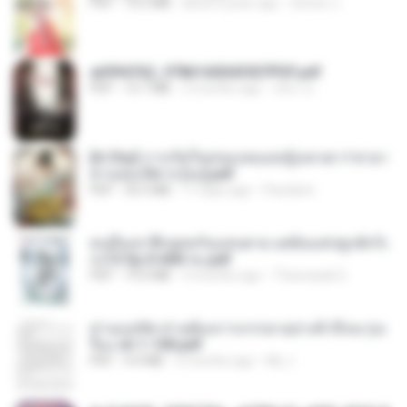
PDF
72.5 MB
about a year ago
ณิชพน แ.
a6994762_9786160043507PDF.pdf
PDF
15.7 MB
3 months ago
อริยา ด.
[A Chu] การเกิดใหม่ของหมอหญิงเทวดา l ชายา
ท่านอ๋องปีศาจ [จบ].pdf
PDF
35.5 MB
17 days ago
Pandarin
คนอื่นเขาฝึกยุทธกันแทบตาย แต่ฉันแค่ปลูกผักก็เ
ก่งได้ Ep.0-600 จบ.pdf
PDF
19.0 MB
3 months ago
Theerasak G.
ท่านแม่ทัพ ท่านต้องการภรรยาอย่างข้าถึงจะรุ่งเ
รือง ch 1-100.pdf
PDF
4.4 MB
2 months ago
My J.