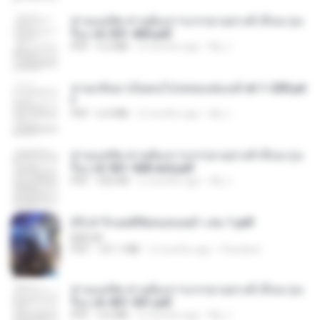
ท่านแม่ทัพ ท่านต้องการภรรยาอย่างข้าถึงจะรุ่งเ
รือง ch 301-400.pdf
PDF
5.2 MB
2 months ago
My J.
หวนกลับมาเป็นคนโปรดของฮ่องเต้ ch 1-200.pd
f
PDF
6.4 MB
2 months ago
My J.
ท่านแม่ทัพ ท่านต้องการภรรยาอย่างข้าถึงจะรุ่งเ
รือง ch 561-568 end.pdf
PDF
502 KB
2 months ago
My J.
(Y) ฝ่าวิกฤตพิชิตหอคอยดำ เล่ม 1.pdf
BAILIW
PDF
101.1 MB
2 months ago
Pandarin
ท่านแม่ทัพ ท่านต้องการภรรยาอย่างข้าถึงจะรุ่งเ
รือง ch 401-501.pdf
PDF
3.6 MB
2 months ago
My J.