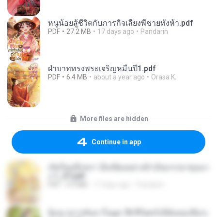
หนูน้อยสู้ชีวิตกับภารกิจเลี้ยงพี่ชายทั้งห้า.pdf
PDF
27.2 MB
17 days ago
Pandarin
ฝ่าบาททรงพระเจริญหมื่นปี1.pdf
PDF
6.4 MB
about a year ago
Orasa K.
More files are hidden
Continue in app
เกิดใหม่อีกครา อี๋เหนียงอย่างข้าเป็นภรรยาขุนนา
ง 1_ST.pdf
PDF
4.9 MB
17 days ago
Pandarin
ย้อนเวลากลับมาในยุค 70 ชีวิตครั้งนี้ฉันขอเลือกเ