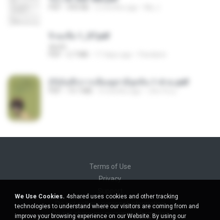
PDF
493 KB
2 months ago
My J.
จิ่วฉงจื่อ 1_ST.pdf
decht
PDF
2.7 MB
17 days ago
Pandarin
(Y)บันทึกการเลี้ยงดูสามียุคหิน 1-4 จบ.pdf
PDF
19.7 MB
4 months ago
เลิฟ รักนะ
Terms of Use
Privacy
Support
We Use Cookies.
4shared uses cookies and other tracking
Do not sell my personal information
technologies to understand where our visitors are coming from and
Do not share my personal information
improve your browsing experience on our Website. By using our