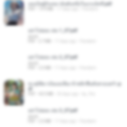
เธอเป็นผู้รับเหมาอันดับหนึ่งในแกแล็คซี่.pdf
PDF
19.9 MB
17 days ago
Pandarin
อย่าไปยอม เล่ม 1_ST.pdf
decht
PDF
2.7 MB
17 days ago
Pandarin
อย่าไปยอม เล่ม 2_ST.pdf
decht
PDF
2.5 MB
17 days ago
Pandarin
ทะลุมิติมาเป็นแม่เลี้ยง ข้าพลิกฟื้นทั้งครอบครัว.p
df
PDF
42.5 MB
20 days ago
kp_fha
อย่าไปยอม เล่ม 3_ST.pdf
decht
PDF
2.5 MB
17 days ago
Pandarin