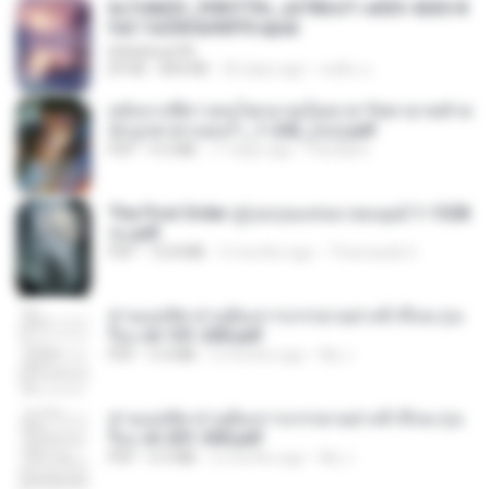
6c7c8d33_3f85779c_e3783cf1-e033-4265-8
fe2-1e23b5a9dff0.epub
littlebbear96
EPUB
804 KB
26 days ago
ทอฝัน ม.
หลังจากพี่สาวคนโตกลายเป็นทาส รัชทายาทตำห
นักบูรพาตาแดงก่ำ_1-242_(จบ).pdf
PDF
9.3 MB
17 days ago
Pandarin
The First Order สู่รุ่งอรุณแห่งมวลมนุษย์ 1-1328
จบ.pdf
PDF
72.8 MB
3 months ago
Theerasak G.
ท่านแม่ทัพ ท่านต้องการภรรยาอย่างข้าถึงจะรุ่งเ
รือง ch 101-200.pdf
PDF
5.4 MB
2 months ago
My J.
ท่านแม่ทัพ ท่านต้องการภรรยาอย่างข้าถึงจะรุ่งเ
รือง ch 201-300.pdf
PDF
6.5 MB
2 months ago
My J.