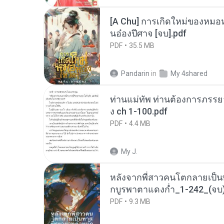
[A Chu] การเกิดใหม่ของหมอห
นอ๋องปีศาจ [จบ].pdf
PDF
35.5 MB
Pandarin
in
My 4shared
ท่านแม่ทัพ ท่านต้องการภรรยาอ
ง ch 1-100.pdf
PDF
4.4 MB
My J.
หลังจากพี่สาวคนโตกลายเป็
กบูรพาตาแดงก่ำ_1-242_(จบ)
PDF
9.3 MB