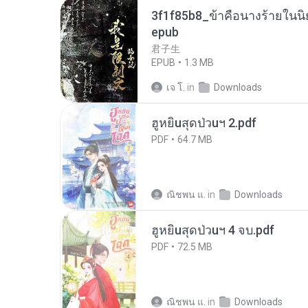
3f1f85b8_ข้าคือนางร้ายในนิ
epub
君子生
EPUB
1.3 MB
เจ โ.
in
Downloads
ฮูหยิuสุดป่วuฯ 2.pdf
PDF
64.7 MB
ณิชพน แ.
in
Downloads
ฮูหยิuสุดป่วuฯ 4 จบ.pdf
PDF
72.5 MB
ณิชพน แ.
in
Downloads