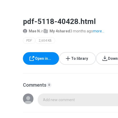
pdf-5118-40428.html
Mae N.
in
My 4shared
3 months ago
more...
PDF
2,604 KB
Open in...
To library
Down
Comments
0
Add new comment