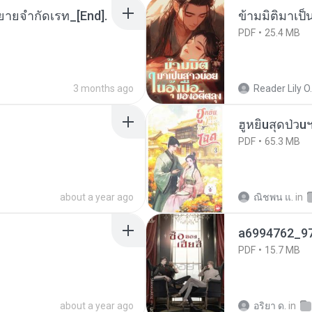
ยายจำกัดเรท_[End].
ข้ามมิติมาเป็
PDF
25.4 MB
3 months ago
Reader Lily O.
ฮูหยิuสุดป่วu
PDF
65.3 MB
about a year ago
ณิชพน แ.
in
a6994762_9
PDF
15.7 MB
about a year ago
อริยา ด.
in