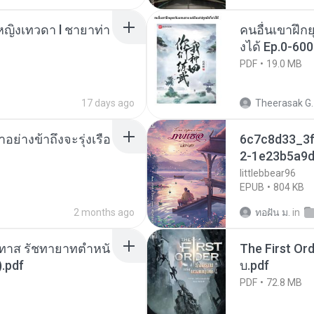
ญิงเทวดา l ชายาท่า
คนอื่นเขาฝึกย
งได้ Ep.0-600
PDF
19.0 MB
17 days ago
Theerasak G.
ย่างข้าถึงจะรุ่งเรือ
6c7c8d33_3f
2-1e23b5a9d
littlebbear96
EPUB
804 KB
2 months ago
ทอฝัน ม.
in
นทาส รัชทายาทตำหนั
The First Ord
.pdf
บ.pdf
PDF
72.8 MB