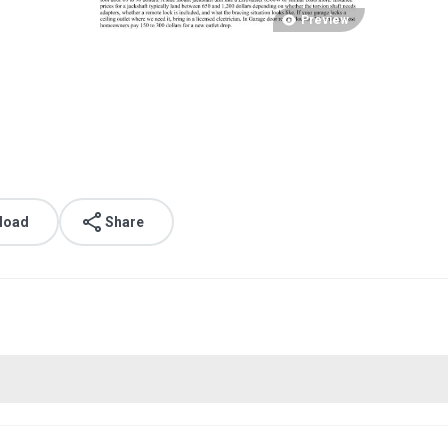
Preview
load
Share