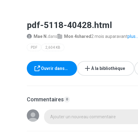
pdf-5118-40428.html
Mae N.
dans
Mon 4shared
2 mois auparavant
plus..
PDF
2,604 KB
Ouvrir dans…
À la bibliothèque
Commentaires
0
Ajouter un nouveau commentaire