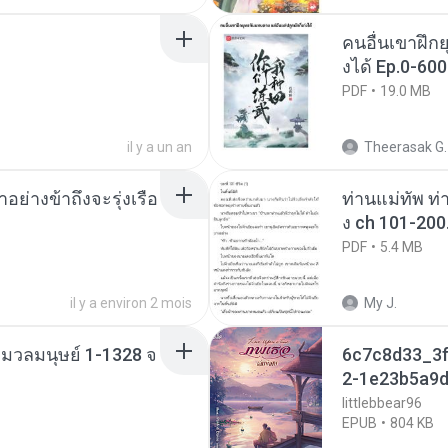
คนอื่นเขาฝึกย
งได้ Ep.0-600
PDF
19.0 MB
il y a un an
Theerasak G.
ย่างข้าถึงจะรุ่งเรือ
ท่านแม่ทัพ ท่
ง ch 101-200
PDF
5.4 MB
il y a environ 2 mois
My J.
่งมวลมนุษย์ 1-1328 จ
6c7c8d33_3f
2-1e23b5a9d
littlebbear96
EPUB
804 KB