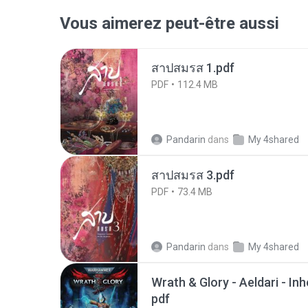
Vous aimerez peut-être aussi
สาปสมรส 1.pdf
PDF
112.4 MB
Pandarin
dans
My 4shared
สาปสมรส 3.pdf
PDF
73.4 MB
Pandarin
dans
My 4shared
Wrath & Glory - Aeldari - In
pdf