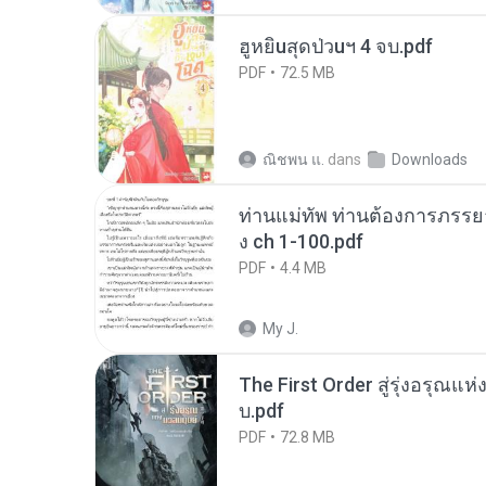
ฮูหยิuสุดป่วuฯ 4 จบ.pdf
PDF
72.5 MB
ณิชพน แ.
dans
Downloads
ท่านแม่ทัพ ท่านต้องการภรรยาอ
ง ch 1-100.pdf
PDF
4.4 MB
My J.
The First Order สู่รุ่งอรุณแห
บ.pdf
PDF
72.8 MB