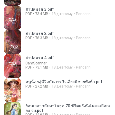
สาปสมรส 3.pdf
PDF
73.4 MB
18 днів тому
Pandarin
สาปสมรส 2.pdf
PDF
78.3 MB
18 днів тому
Pandarin
สาปสมรส 4.pdf
CamScanner
PDF
73.1 MB
18 днів тому
Pandarin
หนูน้อยสู้ชีวิตกับภารกิจเลี้ยงพี่ชายทั้งห้า.pdf
PDF
27.2 MB
18 днів тому
Pandarin
ย้อนเวลากลับมาในยุค 70 ชีวิตครั้งนี้ฉันขอเลือกเ
อง จบ.pdf