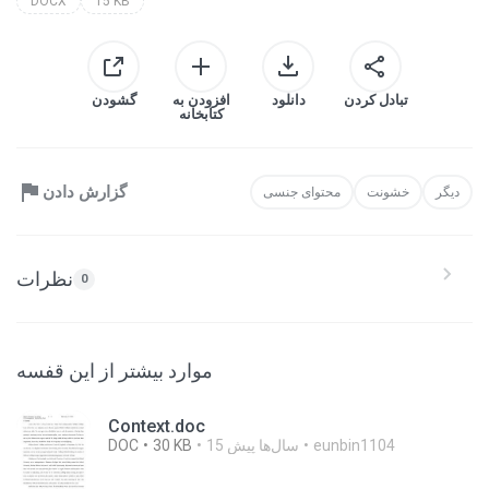
DOCX
15 KB
تبادل کردن
دانلود
افزودن به
گشودن
کتابخانه
گزارش دادن
دیگر
خشونت
محتوای جنسی
نظرات
0
موارد بیشتر از این قفسه
Context.doc
eunbin1104
15 سال‌ها پیش
30 KB
DOC