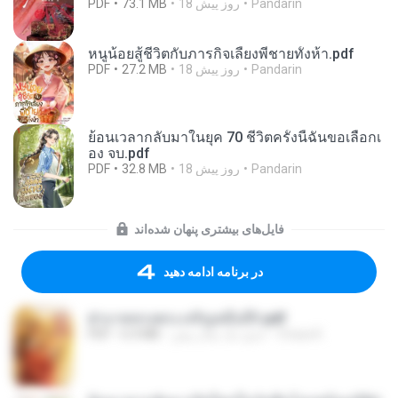
Pandarin
18 روز پیش
73.1 MB
PDF
หนูน้อยสู้ชีวิตกับภารกิจเลี้ยงพี่ชายทั้งห้า.pdf
Pandarin
18 روز پیش
27.2 MB
PDF
ย้อนเวลากลับมาในยุค 70 ชีวิตครั้งนี้ฉันขอเลือกเ
อง จบ.pdf
Pandarin
18 روز پیش
32.8 MB
PDF
فایل‌های بیشتری پنهان شده‌اند
در برنامه ادامه دهید
ฝ่าบาททรงพระเจริญหมื่นปี1.pdf
Orasa K.
حدود یک سال پیش
6.4 MB
PDF