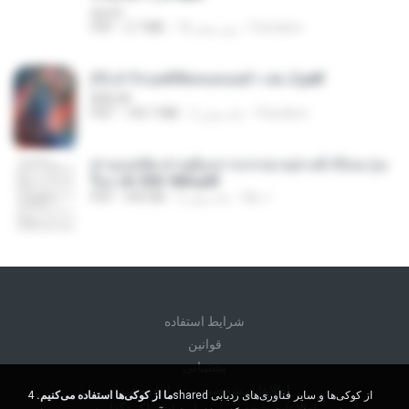
decht
Pandarin
18 روز پیش
2.7 MB
PDF
(Y) ฝ่าวิกฤตพิชิตหอคอยดำ เล่ม 2.pdf
BAILIW
Pandarin
2 ماه پیش
109.7 MB
PDF
ท่านแม่ทัพ ท่านต้องการภรรยาอย่างข้าถึงจะรุ่งเ
รือง ch 553-560.pdf
My J.
2 ماه پیش
493 KB
PDF
شرايط استفاده
قوانين
پشتیبانی
اطلاعات شخصی من را نفروشید
ما از کوکی‌ها استفاده می‌کنیم.
4shared از کوکی‌ها و سایر فناوری‌های ردیابی
اطلاعات شخصی من را به اشتراک نگذارید