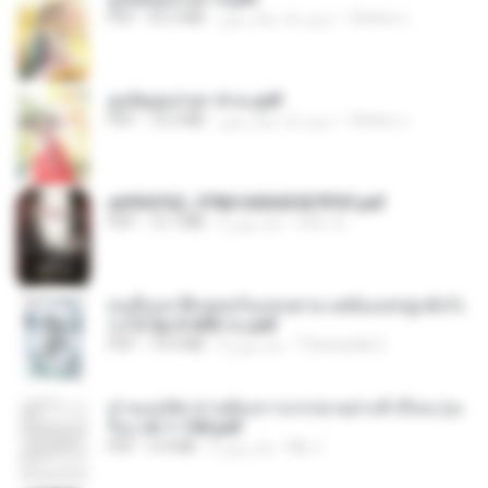
ณิชพน แ.
حدود یک سال پیش
65.3 MB
PDF
ฮูหยิuสุดป่วuฯ 4 จบ.pdf
ณิชพน แ.
حدود یک سال پیش
72.5 MB
PDF
a6994762_9786160043507PDF.pdf
อริยา ด.
3 ماه پیش
15.7 MB
PDF
คนอื่นเขาฝึกยุทธกันแทบตาย แต่ฉันแค่ปลูกผักก็เ
ก่งได้ Ep.0-600 จบ.pdf
Theerasak G.
3 ماه پیش
19.0 MB
PDF
ท่านแม่ทัพ ท่านต้องการภรรยาอย่างข้าถึงจะรุ่งเ
รือง ch 1-100.pdf
My J.
2 ماه پیش
4.4 MB
PDF