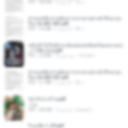
My J.
2 ماه پیش
502 KB
PDF
ท่านแม่ทัพ ท่านต้องการภรรยาอย่างข้าถึงจะรุ่งเ
รือง ch 401-501.pdf
My J.
2 ماه پیش
3.6 MB
PDF
หลังเข้าไปในนิยาย ฉันแย่งแสงจันทร์ของนางเอก
_1-154_(จบ).pdf
Pandarin
18 روز پیش
5.6 MB
PDF
ท่านแม่ทัพ ท่านต้องการภรรยาอย่างข้าถึงจะรุ่งเ
รือง ch 502-551.pdf
My J.
2 ماه پیش
3.1 MB
PDF
หย่ารักนางร้าย.pdf
1234
yingyai S.
3 ماه پیش
692 KB
PDF
จิ่วฉงจื่อ 1_ST.pdf