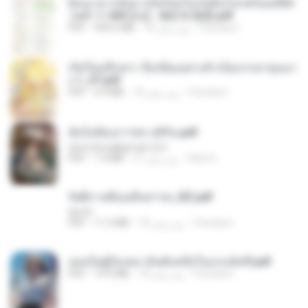
ย้อนเวลากลับมาเกิดใหม่ในวันสิ้นโลกพร้อมมิติส่
วนตัว 1-443 [จบ] - 揍趴长颈鹿.pdf
Pandarin
18 روز پیش
499.6 MB
PDF
เกิดใหม่อีกครา อี๋เหนียงอย่างข้าเป็นภรรยาขุนนา
ง 1_ST.pdf
Pandarin
18 روز پیش
4.9 MB
PDF
ฉันไม่ต้องการพร สุจิรัน.pdf
tanmobza@gmail.com
Mob K.
27 روز پیش
1.4 MB
PDF
รัตติกาลพิรุณสิบสารท_RZ.pdf
decht
Pandarin
18 روز پیش
11.5 MB
PDF
เธอเป็นผู้รับเหมาอันดับหนึ่งในแกแล็คซี่.pdf
Pandarin
18 روز پیش
19.9 MB
PDF