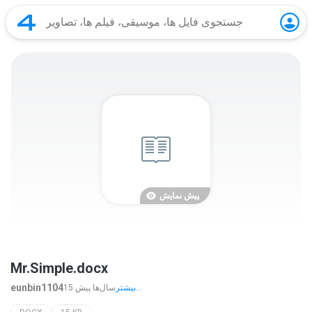
پیش نمایش
Mr.Simple.docx
eunbin1104
بیشتر...
15 سال‌ها پیش