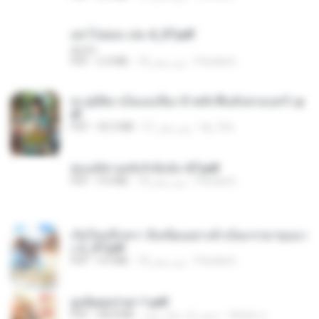
อย่าไปยอม เล่ม 4_ST.pdf
decht
Pandarin
18 روز پیش
2.4 MB
PDF
ทะลุมิติมาเป็นแม่เลี้ยง ข้าพลิกฟื้นทั้งครอบครัว.p
df
kp_fha
21 روز پیش
42.5 MB
PDF
ฮ่องเต้ช่างคลั่งรักยิ่งนัก-ST.pdf
Pandarin
18 روز پیش
9.0 MB
PDF
เกิดใหม่อีกครา อี๋เหนียงอย่างข้าเป็นภรรยาขุนนา
ง 2_ST.pdf
Pandarin
18 روز پیش
4.9 MB
PDF
ฮูหยิuสุดป่วuฯ 1.pdf
ณิชพน แ.
حدود یک سال پیش
68.8 MB
PDF