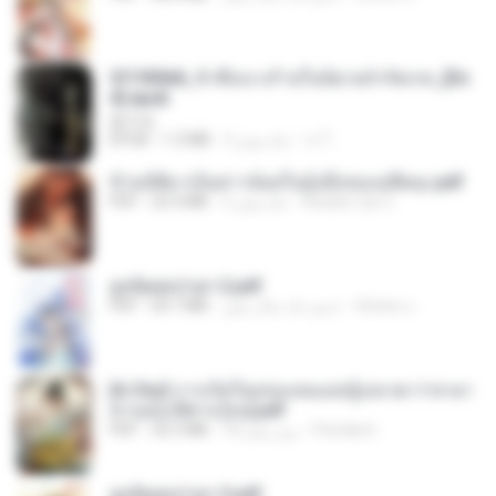
3f1f85b8_ข้าคือนางร้ายในนิยายจำกัดเรท_[En
d].epub
君子生
เจ โ.
3 ماه پیش
1.3 MB
EPUB
ข้ามมิติมาเป็นสาวน้อยในอุ้งมือของอดีตลุง.pdf
Reader Lily O.
3 ماه پیش
25.4 MB
PDF
ฮูหยิuสุดป่วuฯ 2.pdf
ณิชพน แ.
حدود یک سال پیش
64.7 MB
PDF
[A Chu] การเกิดใหม่ของหมอหญิงเทวดา l ชายา
ท่านอ๋องปีศาจ [จบ].pdf
Pandarin
18 روز پیش
35.5 MB
PDF
ฮูหยิuสุดป่วuฯ 3.pdf