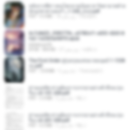
หลังจากพี่สาวคนโตกลายเป็นทาส รัชทายาทตำห
นักบูรพาตาแดงก่ำ_1-242_(จบ).pdf
Pandarin
18 روز پیش
9.3 MB
PDF
6c7c8d33_3f85779c_e3783cf1-e033-4265-8
fe2-1e23b5a9dff0.epub
littlebbear96
ทอฝัน ม.
27 روز پیش
804 KB
EPUB
The First Order สู่รุ่งอรุณแห่งมวลมนุษย์ 1-1328
จบ.pdf
Theerasak G.
3 ماه پیش
72.8 MB
PDF
ท่านแม่ทัพ ท่านต้องการภรรยาอย่างข้าถึงจะรุ่งเ
รือง ch 101-200.pdf
My J.
2 ماه پیش
5.4 MB
PDF
ท่านแม่ทัพ ท่านต้องการภรรยาอย่างข้าถึงจะรุ่งเ
รือง ch 201-300.pdf
My J.
2 ماه پیش
6.5 MB
PDF