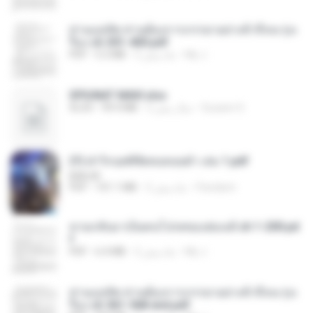
ท่านแม่ทัพ ท่านต้องการภรรยาอย่างข้าถึงจะรุ่งเ
รือง ch 301-400.pdf
My J.
2 ماه پیش
5.2 MB
PDF
SPIUNAT MAVI.xlsx
Susann S.
2 سال پیش
99.4 MB
XLSX
(Y) ฝ่าวิกฤตพิชิตหอคอยดำ เล่ม 1.pdf
BAILIW
Pandarin
2 ماه پیش
101.1 MB
PDF
หวนกลับมาเป็นคนโปรดของฮ่องเต้ ch 1-200.pd
f
My J.
2 ماه پیش
6.4 MB
PDF
ท่านแม่ทัพ ท่านต้องการภรรยาอย่างข้าถึงจะรุ่งเ
รือง ch 561-568 end.pdf