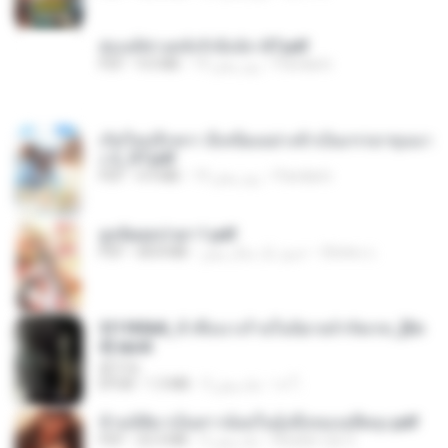
ฮ่องเต้ช่างคลั่งรักยิ่งนัก-ST.pdf
Pandarin
19 روز پیش
9.0 MB
PDF
เกิดใหม่อีกครา อี๋เหนียงอย่างข้าเป็นภรรยาขุนนา
ง 2_ST.pdf
Pandarin
19 روز پیش
4.9 MB
PDF
ฮูหยิuสุดป่วuฯ 1.pdf
ณิชพน แ.
حدود یک سال پیش
68.8 MB
PDF
3f1f85b8_ข้าคือนางร้ายในนิยายจำกัดเรท_[En
d].epub
君子生
เจ โ.
3 ماه پیش
1.3 MB
EPUB
ข้ามมิติมาเป็นสาวน้อยในอุ้งมือของอดีตลุง.pdf
Reader Lily O.
3 ماه پیش
25.4 MB
PDF