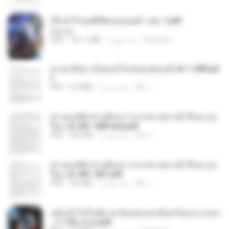
(Y) ฝ่าวิกฤตพิชิตหอคอยดำ เล่ม 1.pdf
BAILIW
Pandarin
3 ماه پیش
101.1 MB
PDF
หวนกลับมาเป็นคนโปรดของฮ่องเต้ ch 1-200.pd
f
My J.
2 ماه پیش
6.4 MB
PDF
ท่านแม่ทัพ ท่านต้องการภรรยาอย่างข้าถึงจะรุ่งเ
รือง ch 561-568 end.pdf
My J.
2 ماه پیش
502 KB
PDF
ท่านแม่ทัพ ท่านต้องการภรรยาอย่างข้าถึงจะรุ่งเ
รือง ch 401-501.pdf
My J.
2 ماه پیش
3.6 MB
PDF
หลังเข้าไปในนิยาย ฉันแย่งแสงจันทร์ของนางเอก
_1-154_(จบ).pdf