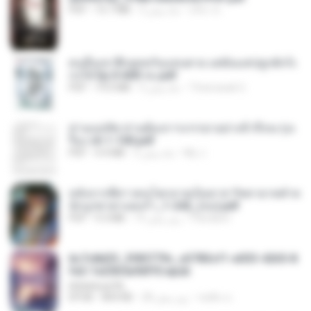
อริยา ด.
3 ماه پیش
15.7 MB
PDF
คนอื่นเขาฝึกยุทธกันแทบตาย แต่ฉันแค่ปลูกผักก็เ
ก่งได้ Ep.0-600 จบ.pdf
Theerasak G.
3 ماه پیش
19.0 MB
PDF
ท่านแม่ทัพ ท่านต้องการภรรยาอย่างข้าถึงจะรุ่งเ
รือง ch 1-100.pdf
My J.
2 ماه پیش
4.4 MB
PDF
หลังจากพี่สาวคนโตกลายเป็นทาส รัชทายาทตำห
นักบูรพาตาแดงก่ำ_1-242_(จบ).pdf
Pandarin
19 روز پیش
9.3 MB
PDF
6c7c8d33_3f85779c_e3783cf1-e033-4265-8
fe2-1e23b5a9dff0.epub
littlebbear96
ทอฝัน ม.
28 روز پیش
804 KB
EPUB