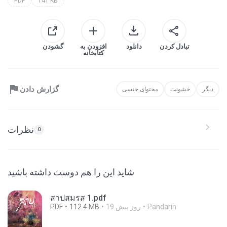
PDF
141 KB
تبادل کردن
دانلود
افزودن به
گشودن
کتابخانه
گزارش دادن
دیگر
خشونت
محتوای جنسی
نظرات
0
شاید این را هم دوست داشته باشید
สาปสมรส 1.pdf
Pandarin
19 روز پیش
112.4 MB
PDF