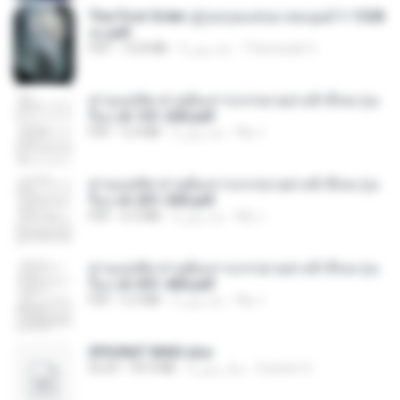
The First Order สู่รุ่งอรุณแห่งมวลมนุษย์ 1-1328
จบ.pdf
Theerasak G.
3 ماه پیش
72.8 MB
PDF
ท่านแม่ทัพ ท่านต้องการภรรยาอย่างข้าถึงจะรุ่งเ
รือง ch 101-200.pdf
My J.
2 ماه پیش
5.4 MB
PDF
ท่านแม่ทัพ ท่านต้องการภรรยาอย่างข้าถึงจะรุ่งเ
รือง ch 201-300.pdf
My J.
2 ماه پیش
6.5 MB
PDF
ท่านแม่ทัพ ท่านต้องการภรรยาอย่างข้าถึงจะรุ่งเ
รือง ch 301-400.pdf
My J.
2 ماه پیش
5.2 MB
PDF
SPIUNAT MAVI.xlsx
Susann S.
2 سال پیش
99.4 MB
XLSX