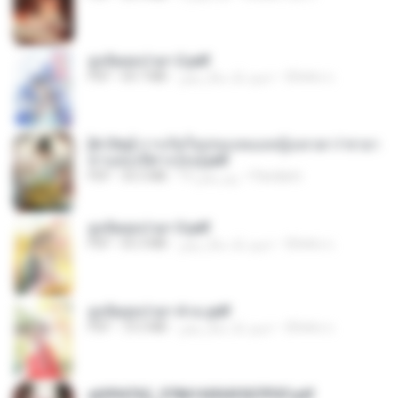
ฮูหยิuสุดป่วuฯ 2.pdf
ณิชพน แ.
حدود یک سال پیش
64.7 MB
PDF
[A Chu] การเกิดใหม่ของหมอหญิงเทวดา l ชายา
ท่านอ๋องปีศาจ [จบ].pdf
Pandarin
19 روز پیش
35.5 MB
PDF
ฮูหยิuสุดป่วuฯ 3.pdf
ณิชพน แ.
حدود یک سال پیش
65.3 MB
PDF
ฮูหยิuสุดป่วuฯ 4 จบ.pdf
ณิชพน แ.
حدود یک سال پیش
72.5 MB
PDF
a6994762_9786160043507PDF.pdf