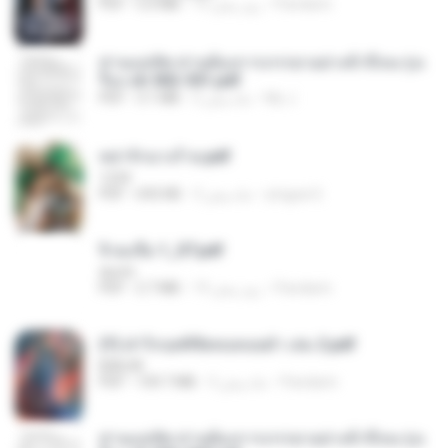
Pandarin
19 روز پیش
5.6 MB
PDF
ท่านแม่ทัพ ท่านต้องการภรรยาอย่างข้าถึงจะรุ่งเ
รือง ch 502-551.pdf
My J.
2 ماه پیش
3.1 MB
PDF
หย่ารักนางร้าย.pdf
1234
yingyai S.
3 ماه پیش
692 KB
PDF
จิ่วฉงจื่อ 1_ST.pdf
decht
Pandarin
19 روز پیش
2.7 MB
PDF
(Y) ฝ่าวิกฤตพิชิตหอคอยดำ เล่ม 2.pdf
BAILIW
Pandarin
3 ماه پیش
109.7 MB
PDF
ท่านแม่ทัพ ท่านต้องการภรรยาอย่างข้าถึงจะรุ่งเ