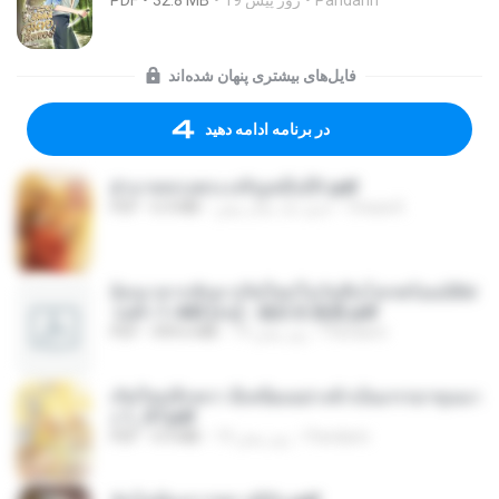
Pandarin
19 روز پیش
32.8 MB
PDF
فایل‌های بیشتری پنهان شده‌اند
در برنامه ادامه دهید
ฝ่าบาททรงพระเจริญหมื่นปี1.pdf
Orasa K.
حدود یک سال پیش
6.4 MB
PDF
ย้อนเวลากลับมาเกิดใหม่ในวันสิ้นโลกพร้อมมิติส่
วนตัว 1-443 [จบ] - 揍趴长颈鹿.pdf
Pandarin
19 روز پیش
499.6 MB
PDF
เกิดใหม่อีกครา อี๋เหนียงอย่างข้าเป็นภรรยาขุนนา
ง 1_ST.pdf
Pandarin
19 روز پیش
4.9 MB
PDF