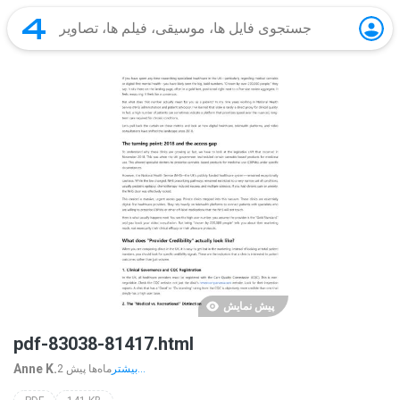
پیش نمایش
pdf-83038-81417.html
Anne K.
بیشتر...
2 ماه‌ها پیش