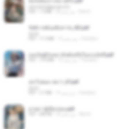
ฉันไม่ต้องการพร สุจิรัน.pdf
tanmobza@gmail.com
Mob K.
28 روز پیش
1.4 MB
PDF
รัตติกาลพิรุณสิบสารท_RZ.pdf
decht
Pandarin
19 روز پیش
11.5 MB
PDF
เธอเป็นผู้รับเหมาอันดับหนึ่งในแกแล็คซี่.pdf
Pandarin
19 روز پیش
19.9 MB
PDF
อย่าไปยอม เล่ม 1_ST.pdf
decht
Pandarin
19 روز پیش
2.7 MB
PDF
ม่ายสาวผู้เปียกปอน.pdf
Mob K.
29 روز پیش
684 KB
PDF