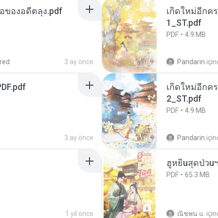
ือของอดีตลุง.pdf
เกิดใหม่อีกคร
1_ST.pdf
PDF
4.9 MB
red
3 ay önce
Pandarin
içi
DF.pdf
เกิดใหม่อีกคร
2_ST.pdf
PDF
4.9 MB
3 ay önce
Pandarin
içi
ฮูหยิuสุดป่วu
PDF
65.3 MB
1 yıl önce
ณิชพน แ.
içi