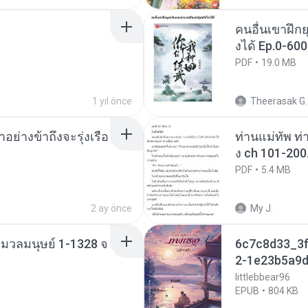
คนอื่นเขาฝึกย
งได้ Ep.0-600
PDF
19.0 MB
1 yıl önce
Theerasak G.
ย่างข้าถึงจะรุ่งเรือ
ท่านแม่ทัพ ท่
ง ch 101-200
PDF
5.4 MB
2 ay önce
My J.
่งมวลมนุษย์ 1-1328 จ
6c7c8d33_3f
2-1e23b5a9d
littlebbear96
EPUB
804 KB