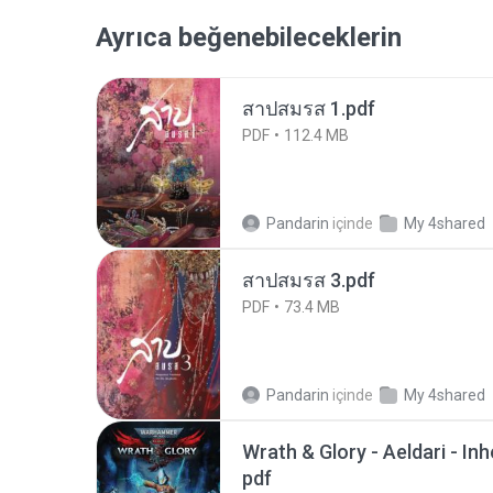
Ayrıca beğenebileceklerin
สาปสมรส 1.pdf
PDF
112.4 MB
Pandarin
içinde
My 4shared
สาปสมรส 3.pdf
PDF
73.4 MB
Pandarin
içinde
My 4shared
Wrath & Glory - Aeldari - In
pdf