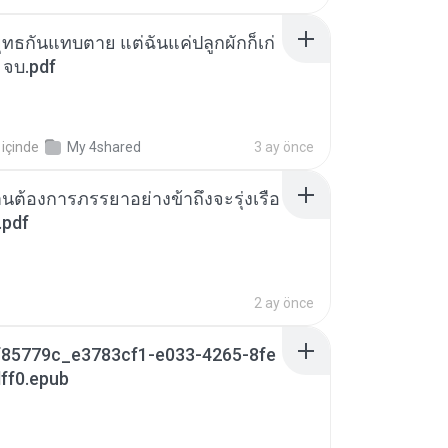
ุทธกันแทบตาย แต่ฉันแค่ปลูกผักก็เก่
 จบ.pdf
içinde
My 4shared
3 ay önce
านต้องการภรรยาอย่างข้าถึงจะรุ่งเรือ
.pdf
2 ay önce
85779c_e3783cf1-e033-4265-8fe
ff0.epub