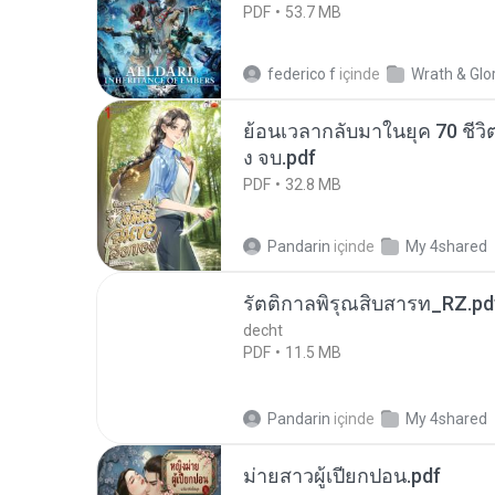
PDF
53.7 MB
federico f
içinde
Wrath & Glo
ย้อนเวลากลับมาในยุค 70 ชีวิต
ง จบ.pdf
PDF
32.8 MB
Pandarin
içinde
My 4shared
รัตติกาลพิรุณสิบสารท_RZ.pd
decht
PDF
11.5 MB
Pandarin
içinde
My 4shared
ม่ายสาวผู้เปียกปอน.pdf