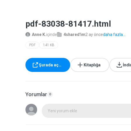
pdf-83038-81417.html
Anne K.
içinde
4shared'im
2 ay önce
daha fazla...
PDF
141 KB
Şurada aç…
Kitaplığa
İndi
Yorumlar
0
Yeni yorum ekle