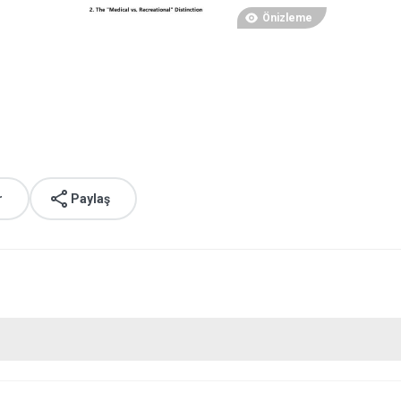
Önizleme
r
Paylaş