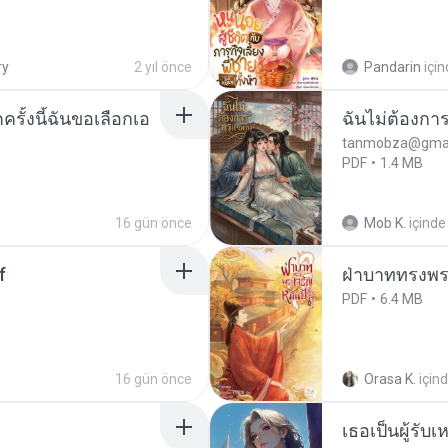
ry
2 yıl önce
Pandarin
içi
ครั้งนี้ฉันขอเลือกเอ
ฉันไม่ต้องการ
tanmobza@gmai
PDF
1.4 MB
16 gün önce
Mob K.
içinde
f
ฝ่าบาททรงพระ
PDF
6.4 MB
16 gün önce
Orasa K.
için
เธอเป็นผู้รับ