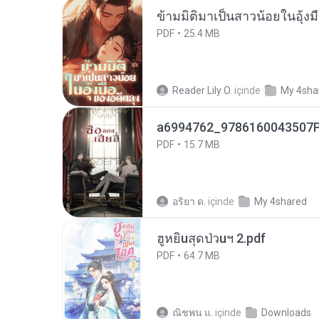
ข้ามมิติมาเป็นสาวน้อยในอุ้งม
PDF
25.4 MB
Reader Lily O.
içinde
My 4sha
a6994762_9786160043507P
PDF
15.7 MB
อริยา ด.
içinde
My 4shared
ฮูหยิuสุดป่วuฯ 2.pdf
PDF
64.7 MB
ณิชพน แ.
içinde
Downloads