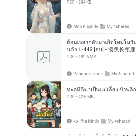
PDF
684 KB
Mob K.
içinde
My 4shared
ย้อนเวลากลับมาเกิดใหม่ในวัน
นตัว 1-443 [จบ] - 揍趴长颈鹿
PDF
499.6 MB
Pandarin
içinde
My 4shared
ทะลุมิติมาเป็นแม่เลี้ยง ข้าพลิ
PDF
42.5 MB
kp_fha
içinde
My 4shared