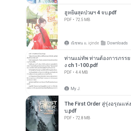
ฮูหยิuสุดป่วuฯ 4 จบ.pdf
PDF
72.5 MB
ณิชพน แ.
içinde
Downloads
ท่านแม่ทัพ ท่านต้องการภรรยาอ
ง ch 1-100.pdf
PDF
4.4 MB
My J.
The First Order สู่รุ่งอรุณแห
บ.pdf
PDF
72.8 MB