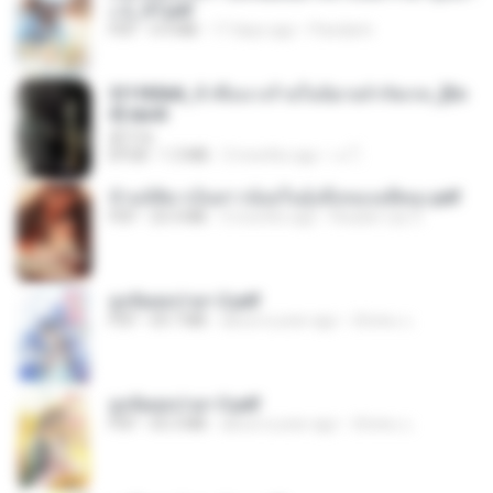
ง 2_ST.pdf
PDF
4.9 MB
17 days ago
Pandarin
3f1f85b8_ข้าคือนางร้ายในนิยายจำกัดเรท_[En
d].epub
君子生
EPUB
1.3 MB
3 months ago
เจ โ.
ข้ามมิติมาเป็นสาวน้อยในอุ้งมือของอดีตลุง.pdf
PDF
25.4 MB
3 months ago
Reader Lily O.
ฮูหยิuสุดป่วuฯ 2.pdf
PDF
64.7 MB
about a year ago
ณิชพน แ.
ฮูหยิuสุดป่วuฯ 3.pdf
PDF
65.3 MB
about a year ago
ณิชพน แ.