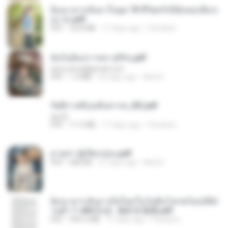
ย้อนเวลากลับมาในยุค 70 ชีวิตครั้งนี้ฉันขอเลือกเ
อง จบ.pdf
PDF
32.8 MB
17 days ago
Pandarin
ฉันไม่ต้องการพร สุจิรัน.pdf
tanmobza@gmail.com
PDF
1.4 MB
26 days ago
Mob K.
รัตติกาลพิรุณสิบสารท_RZ.pdf
decht
PDF
11.5 MB
17 days ago
Pandarin
ม่ายสาวผู้เปียกปอน.pdf
PDF
684 KB
27 days ago
Mob K.
ย้อนเวลากลับมาเกิดใหม่ในวันสิ้นโลกพร้อมมิติส่
วนตัว 1-443 [จบ] - 揍趴长颈鹿.pdf
PDF
499.6 MB
17 days ago
Pandarin