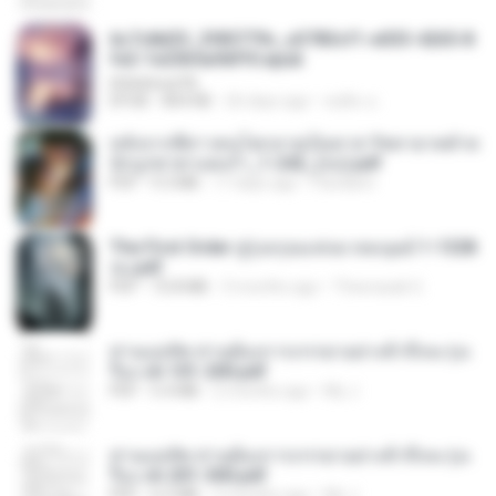
6c7c8d33_3f85779c_e3783cf1-e033-4265-8
fe2-1e23b5a9dff0.epub
littlebbear96
EPUB
804 KB
26 days ago
ทอฝัน ม.
หลังจากพี่สาวคนโตกลายเป็นทาส รัชทายาทตำห
นักบูรพาตาแดงก่ำ_1-242_(จบ).pdf
PDF
9.3 MB
17 days ago
Pandarin
The First Order สู่รุ่งอรุณแห่งมวลมนุษย์ 1-1328
จบ.pdf
PDF
72.8 MB
3 months ago
Theerasak G.
ท่านแม่ทัพ ท่านต้องการภรรยาอย่างข้าถึงจะรุ่งเ
รือง ch 101-200.pdf
PDF
5.4 MB
2 months ago
My J.
ท่านแม่ทัพ ท่านต้องการภรรยาอย่างข้าถึงจะรุ่งเ
รือง ch 201-300.pdf
PDF
6.5 MB
2 months ago
My J.