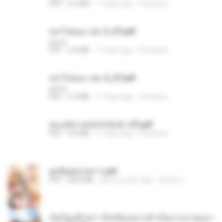
PDF
2.5 MB
17 days ago
Pandarin
อย่าไปยอม เล่ม 5_ST.pdf
decht
PDF
2.4 MB
17 days ago
Pandarin
อย่าไปยอม เล่ม 4_ST.pdf
decht
PDF
2.4 MB
17 days ago
Pandarin
ฮ่องเต้ช่างคลั่งรักยิ่งนัก-ST.pdf
PDF
9.0 MB
17 days ago
Pandarin
ฮูหยิuสุดป่วuฯ 1.pdf
PDF
68.8 MB
about a year ago
ณิชพน แ.
เกิดใหม่อีกครา อี๋เหนียงอย่างข้าเป็นภรรยาขุนนา