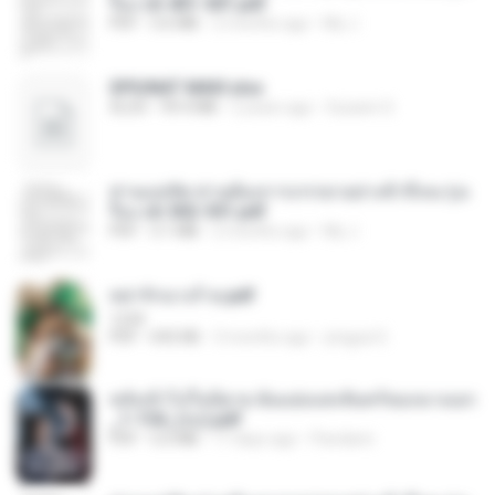
รือง ch 401-501.pdf
PDF
3.6 MB
2 months ago
My J.
SPIUNAT MAVI.xlsx
XLSX
99.4 MB
2 years ago
Susann S.
ท่านแม่ทัพ ท่านต้องการภรรยาอย่างข้าถึงจะรุ่งเ
รือง ch 502-551.pdf
PDF
3.1 MB
2 months ago
My J.
หย่ารักนางร้าย.pdf
1234
PDF
692 KB
3 months ago
yingyai S.
หลังเข้าไปในนิยาย ฉันแย่งแสงจันทร์ของนางเอก
_1-154_(จบ).pdf
PDF
5.6 MB
17 days ago
Pandarin