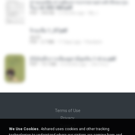
ท่านแม่ทัพ ท่านต้องการภรรยาอย่างข้าถึงจะรุ่งเ
รือง ch 553-560.pdf
PDF
493 KB
2 months ago
My J.
จิ่วฉงจื่อ 1_ST.pdf
decht
PDF
2.7 MB
17 days ago
Pandarin
(Y)บันทึกการเลี้ยงดูสามียุคหิน 1-4 จบ.pdf
PDF
19.7 MB
4 months ago
เลิฟ รักนะ
Terms of Use
Privacy
Support
We Use Cookies.
4shared uses cookies and other tracking
Do not sell my personal information