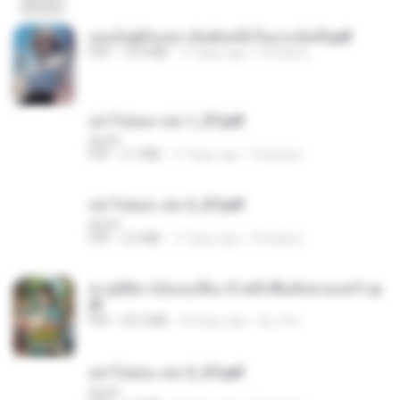
เธอเป็นผู้รับเหมาอันดับหนึ่งในแกแล็คซี่.pdf
PDF
19.9 MB
17 days ago
Pandarin
อย่าไปยอม เล่ม 1_ST.pdf
decht
PDF
2.7 MB
17 days ago
Pandarin
อย่าไปยอม เล่ม 2_ST.pdf
decht
PDF
2.5 MB
17 days ago
Pandarin
ทะลุมิติมาเป็นแม่เลี้ยง ข้าพลิกฟื้นทั้งครอบครัว.p
df
PDF
42.5 MB
20 days ago
kp_fha
อย่าไปยอม เล่ม 3_ST.pdf
decht