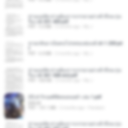
ท่านแม่ทัพ ท่านต้องการภรรยาอย่างข้าถึงจะรุ่งเ
รือง ch 301-400.pdf
PDF
5.2 MB
2 months ago
My J.
หวนกลับมาเป็นคนโปรดของฮ่องเต้ ch 1-200.pd
f
PDF
6.4 MB
2 months ago
My J.
ท่านแม่ทัพ ท่านต้องการภรรยาอย่างข้าถึงจะรุ่งเ
รือง ch 561-568 end.pdf
PDF
502 KB
2 months ago
My J.
(Y) ฝ่าวิกฤตพิชิตหอคอยดำ เล่ม 1.pdf
BAILIW
PDF
101.1 MB
2 months ago
Pandarin
ท่านแม่ทัพ ท่านต้องการภรรยาอย่างข้าถึงจะรุ่งเ