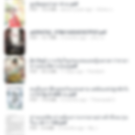
ฮูหยิuสุดป่วuฯ 4 จบ.pdf
PDF
72.5 MB
about a year ago
ณิชพน แ.
a6994762_9786160043507PDF.pdf
PDF
15.7 MB
3 months ago
อริยา ด.
[A Chu] การเกิดใหม่ของหมอหญิงเทวดา l ชายา
ท่านอ๋องปีศาจ [จบ].pdf
PDF
35.5 MB
17 days ago
Pandarin
คนอื่นเขาฝึกยุทธกันแทบตาย แต่ฉันแค่ปลูกผักก็เ
ก่งได้ Ep.0-600 จบ.pdf
PDF
19.0 MB
3 months ago
Theerasak G.
ท่านแม่ทัพ ท่านต้องการภรรยาอย่างข้าถึงจะรุ่งเ
รือง ch 1-100.pdf
PDF
4.4 MB
2 months ago
My J.