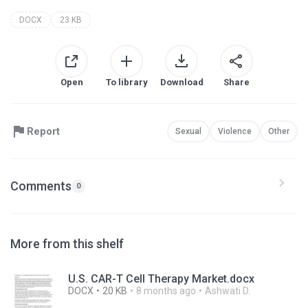
DOCX
23 KB
Open
To library
Download
Share
Report
Sexual
Violence
Other
Comments
0
More from this shelf
U.S. CAR-T Cell Therapy Market.docx
DOCX
20 KB
8 months ago
Ashwati D.