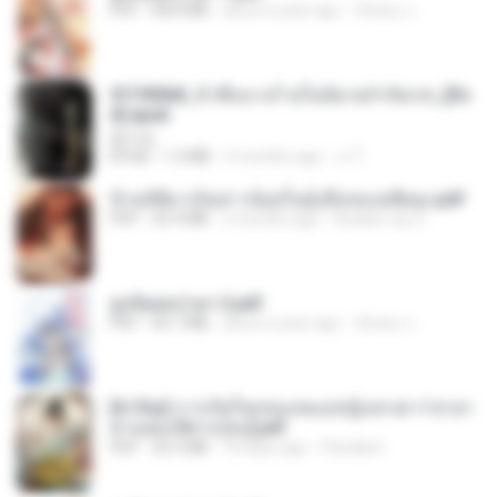
PDF
68.8 MB
about a year ago
ณิชพน แ.
3f1f85b8_ข้าคือนางร้ายในนิยายจำกัดเรท_[En
d].epub
君子生
EPUB
1.3 MB
3 months ago
เจ โ.
ข้ามมิติมาเป็นสาวน้อยในอุ้งมือของอดีตลุง.pdf
PDF
25.4 MB
3 months ago
Reader Lily O.
ฮูหยิuสุดป่วuฯ 2.pdf
PDF
64.7 MB
about a year ago
ณิชพน แ.
[A Chu] การเกิดใหม่ของหมอหญิงเทวดา l ชายา
ท่านอ๋องปีศาจ [จบ].pdf
PDF
35.5 MB
18 days ago
Pandarin