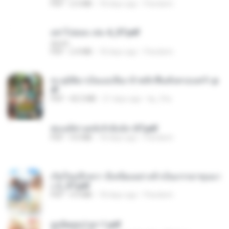
PDF
2.5 MB
18 days ago
Pandarin
อย่าไปยอม เล่ม 4_ST.pdf
decht
PDF
2.4 MB
18 days ago
Pandarin
ทะลุมิติมาเป็นแม่เลี้ยง ข้าพลิกฟื้นทั้งครอบครัว.p
df
PDF
42.5 MB
21 days ago
kp_fha
ฮ่องเต้ช่างคลั่งรักยิ่งนัก-ST.pdf
PDF
9.0 MB
18 days ago
Pandarin
เกิดใหม่อีกครา อี๋เหนียงอย่างข้าเป็นภรรยาขุนนา
ง 2_ST.pdf
PDF
4.9 MB
18 days ago
Pandarin
ฮูหยิuสุดป่วuฯ 1.pdf