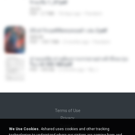
จิ่วฉงจื่อ 1_ST.pdf
decht
PDF
2.7 MB
18 days ago
Pandarin
(Y) ฝ่าวิกฤตพิชิตหอคอยดำ เล่ม 2.pdf
BAILIW
PDF
109.7 MB
2 months ago
Pandarin
ท่านแม่ทัพ ท่านต้องการภรรยาอย่างข้าถึงจะรุ่งเ
รือง ch 553-560.pdf
PDF
493 KB
2 months ago
My J.
Terms of Use
Privacy
Support
We Use Cookies.
4shared uses cookies and other tracking
Do not sell my personal information