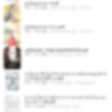
ฮูหยิuสุดป่วuฯ 3.pdf
PDF
65.3 MB
about a year ago
ณิชพน แ.
ฮูหยิuสุดป่วuฯ 4 จบ.pdf
PDF
72.5 MB
about a year ago
ณิชพน แ.
a6994762_9786160043507PDF.pdf
PDF
15.7 MB
3 months ago
อริยา ด.
คนอื่นเขาฝึกยุทธกันแทบตาย แต่ฉันแค่ปลูกผักก็เ
ก่งได้ Ep.0-600 จบ.pdf
PDF
19.0 MB
3 months ago
Theerasak G.
ท่านแม่ทัพ ท่านต้องการภรรยาอย่างข้าถึงจะรุ่งเ
รือง ch 1-100.pdf
PDF
4.4 MB
2 months ago
My J.