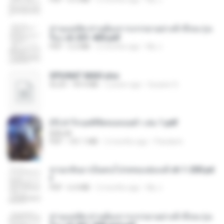
ท่านแม่ทัพ ท่านต้องการภรรยาอย่างข้าถึงจะรุ่งเ
รือง ch 301-400.pdf
PDF
5.2 MB
2 months ago
My J.
SPIUNAT MAVI.xlsx
XLSX
99.4 MB
2 years ago
Susann S.
(Y) ฝ่าวิกฤตพิชิตหอคอยดำ เล่ม 1.pdf
BAILIW
PDF
101.1 MB
2 months ago
Pandarin
หวนกลับมาเป็นคนโปรดของฮ่องเต้ ch 1-200.pd
f
PDF
6.4 MB
2 months ago
My J.
ท่านแม่ทัพ ท่านต้องการภรรยาอย่างข้าถึงจะรุ่งเ