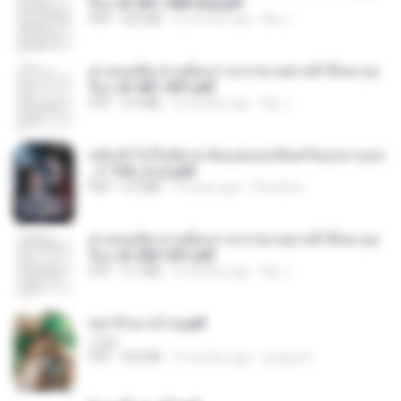
รือง ch 561-568 end.pdf
PDF
502 KB
2 months ago
My J.
ท่านแม่ทัพ ท่านต้องการภรรยาอย่างข้าถึงจะรุ่งเ
รือง ch 401-501.pdf
PDF
3.6 MB
2 months ago
My J.
หลังเข้าไปในนิยาย ฉันแย่งแสงจันทร์ของนางเอก
_1-154_(จบ).pdf
PDF
5.6 MB
18 days ago
Pandarin
ท่านแม่ทัพ ท่านต้องการภรรยาอย่างข้าถึงจะรุ่งเ
รือง ch 502-551.pdf
PDF
3.1 MB
2 months ago
My J.
หย่ารักนางร้าย.pdf
1234
PDF
692 KB
3 months ago
yingyai S.