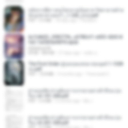
หลังจากพี่สาวคนโตกลายเป็นทาส รัชทายาทตำห
นักบูรพาตาแดงก่ำ_1-242_(จบ).pdf
PDF
9.3 MB
18 days ago
Pandarin
6c7c8d33_3f85779c_e3783cf1-e033-4265-8
fe2-1e23b5a9dff0.epub
littlebbear96
EPUB
804 KB
27 days ago
ทอฝัน ม.
The First Order สู่รุ่งอรุณแห่งมวลมนุษย์ 1-1328
จบ.pdf
PDF
72.8 MB
3 months ago
Theerasak G.
ท่านแม่ทัพ ท่านต้องการภรรยาอย่างข้าถึงจะรุ่งเ
รือง ch 101-200.pdf
PDF
5.4 MB
2 months ago
My J.
ท่านแม่ทัพ ท่านต้องการภรรยาอย่างข้าถึงจะรุ่งเ
รือง ch 201-300.pdf
PDF
6.5 MB
2 months ago
My J.