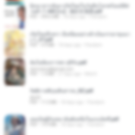
ย้อนเวลากลับมาเกิดใหม่ในวันสิ้นโลกพร้อมมิติส่
วนตัว 1-443 [จบ] - 揍趴长颈鹿.pdf
PDF
499.6 MB
18 days ago
Pandarin
เกิดใหม่อีกครา อี๋เหนียงอย่างข้าเป็นภรรยาขุนนา
ง 1_ST.pdf
PDF
4.9 MB
18 days ago
Pandarin
ฉันไม่ต้องการพร สุจิรัน.pdf
tanmobza@gmail.com
PDF
1.4 MB
27 days ago
Mob K.
รัตติกาลพิรุณสิบสารท_RZ.pdf
decht
PDF
11.5 MB
18 days ago
Pandarin
เธอเป็นผู้รับเหมาอันดับหนึ่งในแกแล็คซี่.pdf
PDF
19.9 MB
18 days ago
Pandarin