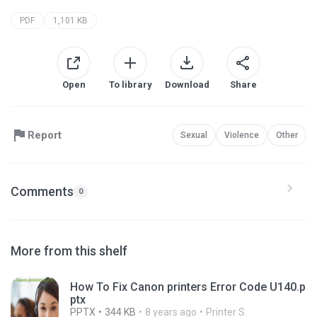
PDF
1,101 KB
Open
To library
Download
Share
Report
Sexual
Violence
Other
Comments
0
More from this shelf
How To Fix Canon printers Error Code U140.p
ptx
PPTX
344 KB
8 years ago
Printer S.