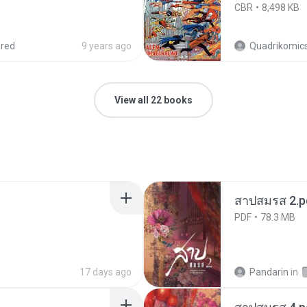
CBR
8,498 KB
red
9 years ago
Quadrikomics
View all 22 books
สาปสมรส 2.p
PDF
78.3 MB
17 days ago
Pandarin
in