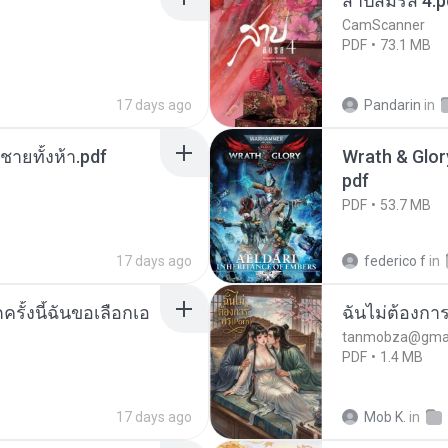
สาปสมรส 4.p
CamScanner
PDF
73.1 MB
17 days ago
Pandarin
in
ี่ชายทั้งห้า.pdf
Wrath & Glory
pdf
PDF
53.7 MB
17 days ago
federico f
in
ครั้งนี้ฉันขอเลือกเอ
ฉันไม่ต้องการ
tanmobza@gmai
PDF
1.4 MB
17 days ago
Mob K.
in