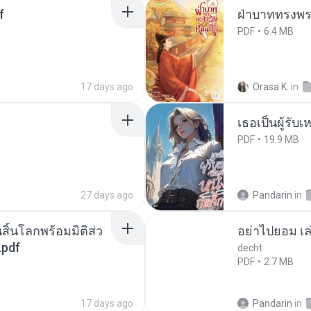
f
ฝ่าบาททรงพระ
PDF
6.4 MB
17 days ago
Orasa K.
in
เธอเป็นผู้รับ
PDF
19.9 MB
27 days ago
Pandarin
in
สิ้นโลกพร้อมมิติส่ว
อย่าไปยอม เล
.pdf
decht
PDF
2.7 MB
17 days ago
Pandarin
in