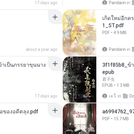
17 days ago
Pandarin
in
เกิดใหม่อีกคร
1_ST.pdf
PDF
4.9 MB
about a year ago
Pandarin
in
งข้าเป็นภรรยาขุนนาง
3f1f85b8_ข้า
epub
君子生
EPUB
1.3 MB
17 days ago
เจ โ.
in
D
ือของอดีตลุง.pdf
a6994762_9
PDF
15.7 MB