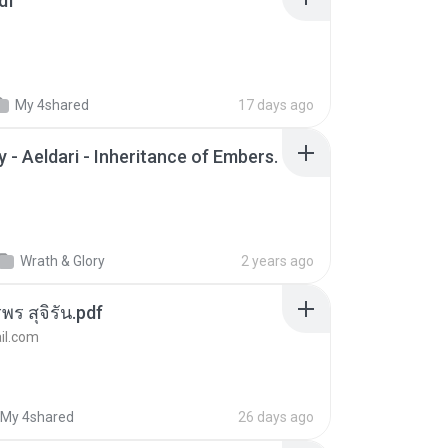
df
My 4shared
17 days ago
 - Aeldari - Inheritance of Embers.
Wrath & Glory
2 years ago
พร สุจิรัน.pdf
l.com
My 4shared
26 days ago