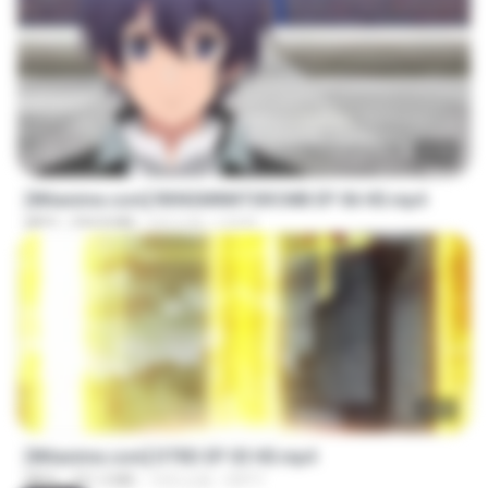
23:40
[Witanime.com] RKNGMNNTSRCMB EP 06 HD.mp4
MP4
294.8 MB
6天之前
LOLKI
23:03
[Witanime.com] DTRD EP 03 HD.mp4
MP4
321.3 MB
14天之前
DRTY