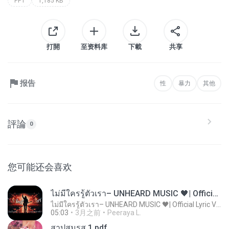
PPT
1,185 KB
打開
至资料库
下載
共享
报告
性
暴力
其他
評論
0
您可能还会喜欢
ไม่มีใครรู้ตัวเรา– UNHEARD MUSIC 🖤| Official Lyric Video | เพลงสู้ชีวิต
ไม่มีใครรู้ตัวเรา– UNHEARD MUSIC 🖤| Official Lyric Video | เพลงสู้ชีวิต
05:03
3月之前
Peeraya L.
สาปสมรส 1.pdf