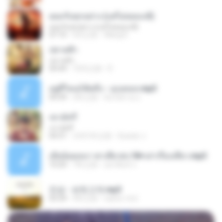
ยอมรับทุกอย่าง (แต่ไม่ยอมแพ้)
ยอมรับทุกอย่าง (แต่ไม่ยอมแพ้)
07:10
4月之前
Wang K.
ปลายฟ้า
ปลายฟ้า
04:44
10月之前
D
อยู่ที่ไหนก็คิดถึง - เมนทอล.mp3
04:34
2年之前
มันไม้สาย ม.
เขามัทรี
เขามัทรี
04:31
大约1年之前
Suwan J.
เมียน้อยเหงา พาเสียวค่ะ18+เล่าเรื่องเสียว.mp3
10:20
7年之前
อมรพันธ์ จ.
진성 - 보릿고개.mp3
03:34
4年之前
castor-trot