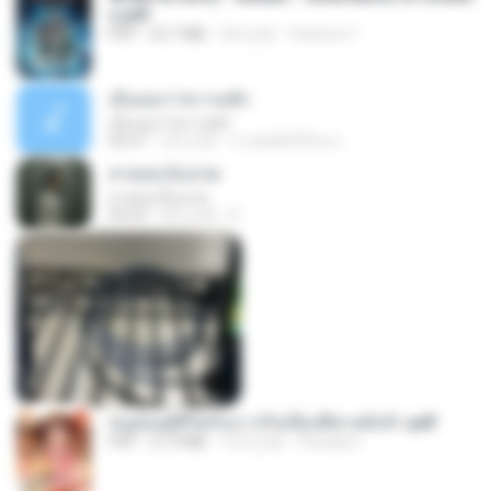
s.pdf
PDF
53.7 MB
2年之前
federico f
เอิ้นเธอว่าความฮัก
เอิ้นเธอว่าความฮัก
04:27
2月之前
ถามพ่อ&#39;พ ม.
สายลมเจ็บปวด
สายลมเจ็บปวด
04:23
8月之前
D
หนูน้อยสู้ชีวิตกับภารกิจเลี้ยงพี่ชายทั้งห้า.pdf
PDF
27.2 MB
15天之前
Pandarin