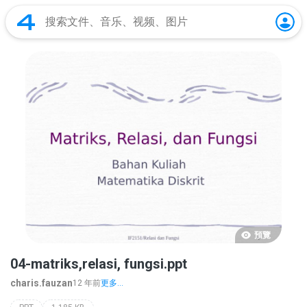
預覽
04-matriks,relasi, fungsi.ppt
charis.fauzan
12 年前
更多...