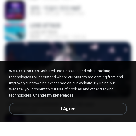
영탁 - 막걸리 한잔.mp3
03:20
3年之前
castor-trot
LOVE ATTACK
LOVE ATTACK
03:01
大约1年之前
지빈 임.
We Use Cookies.
4shared uses cookies and other tracking
technologies to understand where our visitors are coming from and
improve your browsing experience on our Website. By using our
Website, you consent to our use of cookies and other tracking
24:35
technologies.
Change my preferences
[Witanime.com] BSKHKT EP 01 HD.mp4
I Agree
MP4
408.9 MB
11天之前
BLITR
임영웅 - 어느 60대 노부부이야기.mp3
04:52
4年之前
castor-trot