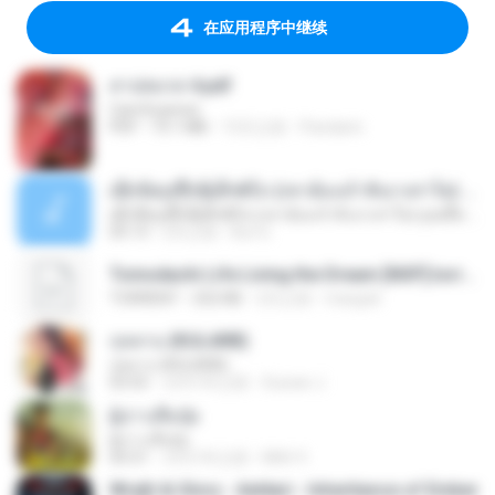
在应用程序中继续
สาปสมรส 4.pdf
CamScanner
PDF
73.1 MB
15天之前
Pandarin
ເຊົາຮ້ອງເຖົ້າຊິເອົາທໍ່ໃດ (เซาฮ้องเถ้าสิเอาเท่าใด) ບຸນເກີດ ຫນູຫ່ວງ ft. ໂສພາ ຈຸນທະລາ
ເຊົາຮ້ອງເຖົ້າຊິເອົາທໍ່ໃດ (เซาฮ้องเถ้าสิเอาเท่าใด) ບຸນເກີດ ຫນູຫ່ວງ ft. ໂສພາ ຈຸນທະລາ
05:13
2月之前
But G.
Tomodachi Life Living the Dream [NSP].torrent
TORRENT
252 KB
2月之前
margob
กุหลาบ (KULARB)
กุหลาบ (KULARB)
03:55
大约1年之前
Suwan J.
ผู้บ่าวเสื้อปุ๋ย
ผู้บ่าวเสื้อปุ๋ย
04:31
大约1年之前
Mith 9.
Wrath & Glory - Aeldari - Inheritance of Ember