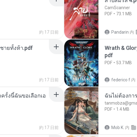
สาปสมรส 4.p
CamScanner
PDF
73.1 MB
約 17 日前
Pandarin
内
ี่ชายทั้งห้า.pdf
Wrath & Glory
pdf
PDF
53.7 MB
約 17 日前
federico f
内
ครั้งนี้ฉันขอเลือกเอ
ฉันไม่ต้องการ
tanmobza@gmai
PDF
1.4 MB
約 17 日前
Mob K.
内