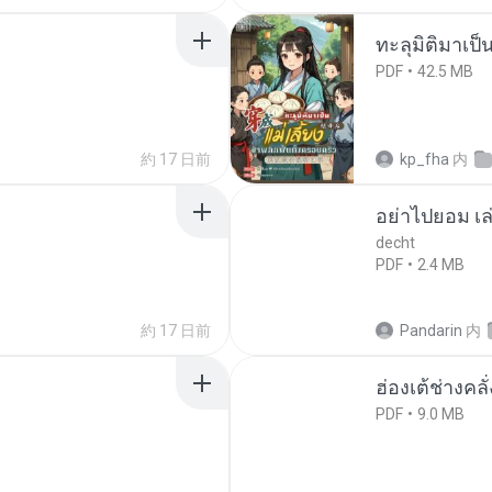
ทะลุมิติมาเป็น
PDF
42.5 MB
約 17 日前
kp_fha
内
อย่าไปยอม เล
decht
PDF
2.4 MB
約 17 日前
Pandarin
内
ฮ่องเต้ช่างคลั
PDF
9.0 MB