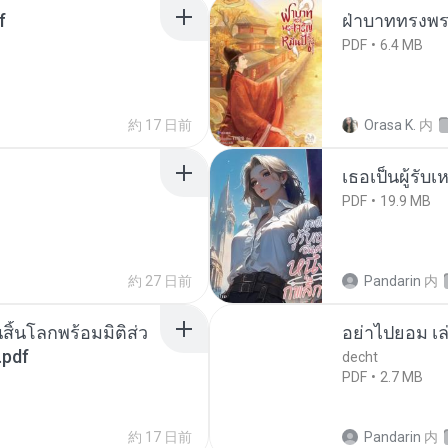
f
ฝ่าบาททรงพระ
PDF
6.4 MB
約 17 日前
Orasa K.
内
เธอเป็นผู้รับ
PDF
19.9 MB
約 27 日前
Pandarin
内
สิ้นโลกพร้อมมิติส่ว
อย่าไปยอม เล
.pdf
decht
PDF
2.7 MB
約 17 日前
Pandarin
内