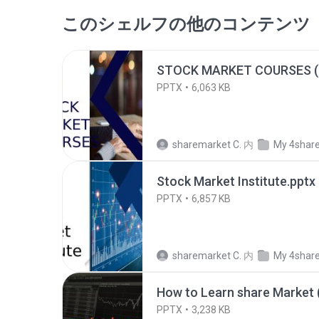
このシェルフの他のコンテンツ
STOCK MARKET COURSES (2
PPTX
6,063 KB
sharemarket C.
内
My 4shar
Stock Market Institute.pptx
PPTX
6,857 KB
sharemarket C.
内
My 4shar
How to Learn share Market (
PPTX
3,238 KB