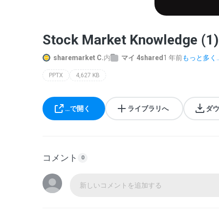
Stock Market Knowledge (1)
sharemarket C.
内
マイ 4shared
1 年前
もっと多く..
PPTX
4,627 KB
…で開く
ライブラリへ
ダ
コメント
0
新しいコメントを追加する