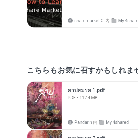
sharemarket C.
内
My 4shar
こちらもお気に召すかもしれま
สาปสมรส 1.pdf
PDF
112.4 MB
Pandarin
内
My 4shared