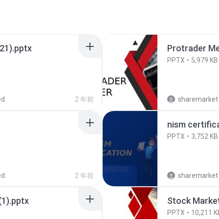
1).pptx
Protrader M
PPTX
5,979 KB
ed
2 年前
sharemarket 
nism certific
PPTX
3,752 KB
ed
2 年前
sharemarket 
1).pptx
Stock Market 
PPTX
10,211 K