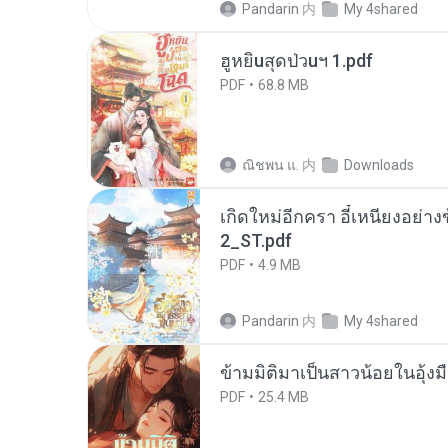
Pandarin
内
My 4shared
ฮูหยิuสุดป่วuฯ 1.pdf
PDF
68.8 MB
ณิชพน แ.
内
Downloads
เกิดใหม่อีกครา อี๋เหนียงอย่า
2_ST.pdf
PDF
4.9 MB
Pandarin
内
My 4shared
ข้ามมิติมาเป็นสาวน้อยในอุ้งม
PDF
25.4 MB