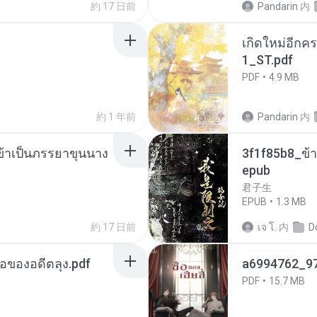
約 17 日前
Pandarin
内
เกิดใหม่อีกคร
1_ST.pdf
PDF
4.9 MB
約 1 年前
Pandarin
内
งข้าเป็นภรรยาขุนนาง
3f1f85b8_ข้า
epub
君子生
EPUB
1.3 MB
約 17 日前
เจ โ.
内
D
ือของอดีตลุง.pdf
a6994762_9
PDF
15.7 MB