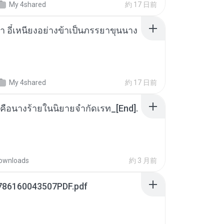
My 4shared
約 17 日前
า อี๋เหนียงอย่างข้าเป็นภรรยาขุนนาง
My 4shared
約 17 日前
คือนางร้ายในนิยายจำกัดเรท_[End].
ownloads
約 3 月前
786160043507PDF.pdf