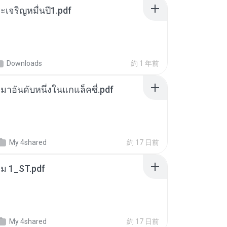
เจริญหมื่นปี1.pdf
Downloads
約 1 年前
เหมาอันดับหนึ่งในแกแล็คซี่.pdf
My 4shared
約 17 日前
่ม 1_ST.pdf
My 4shared
約 17 日前