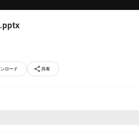
.pptx
.
ウンロード
共有