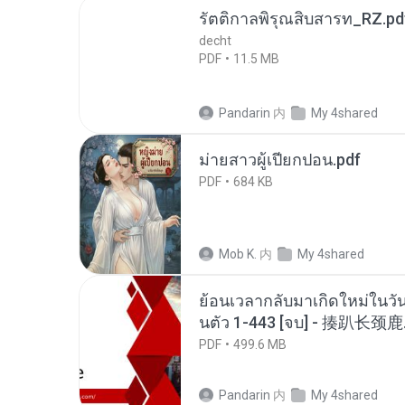
รัตติกาลพิรุณสิบสารท_RZ.pd
decht
PDF
11.5 MB
Pandarin
内
My 4shared
ม่ายสาวผู้เปียกปอน.pdf
PDF
684 KB
Mob K.
内
My 4shared
ย้อนเวลากลับมาเกิดใหม่ในวัน
นตัว 1-443 [จบ] - 揍趴长颈鹿
PDF
499.6 MB
Pandarin
内
My 4shared