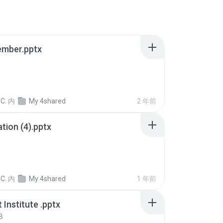
ember.pptx
C.
内
My 4shared
2 年前
ation (4).pptx
C.
内
My 4shared
1 年前
Institute .pptx
B