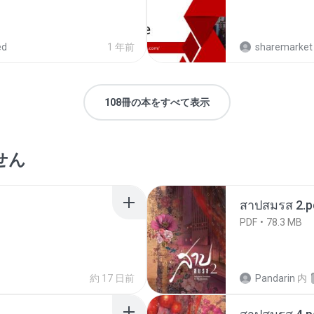
ed
1 年前
sharemarket 
108冊の本をすべて表示
せん
สาปสมรส 2.p
PDF
78.3 MB
約 17 日前
Pandarin
内