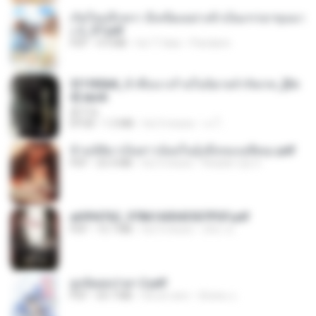
เกิดใหม่อีกครา อี๋เหนียงอย่างข้าเป็นภรรยาขุนนา
ง 2_ST.pdf
PDF
4.9 MB
há 17 dias
Pandarin
3f1f85b8_ข้าคือนางร้ายในนิยายจำกัดเรท_[En
d].epub
君子生
EPUB
1.3 MB
há 3 meses
เจ โ.
ข้ามมิติมาเป็นสาวน้อยในอุ้งมือของอดีตลุง.pdf
PDF
25.4 MB
há 3 meses
Reader Lily O.
a6994762_9786160043507PDF.pdf
PDF
15.7 MB
há 3 meses
อริยา ด.
ฮูหยิuสุดป่วuฯ 2.pdf
PDF
64.7 MB
há um ano
ณิชพน แ.