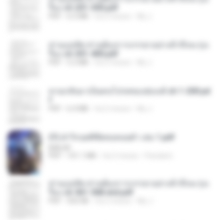
รือง ch 201-300.pdf
PDF
6.5 MB
há 2 meses
My J.
ท่านแม่ทัพ ท่านต้องการภรรยาอย่างข้าถึงจะรุ่งเ
รือง ch 301-400.pdf
PDF
5.2 MB
há 2 meses
My J.
หวนกลับมาเป็นคนโปรดของฮ่องเต้ ch 1-200.pd
f
PDF
6.4 MB
há 2 meses
My J.
(Y) ฝ่าวิกฤตพิชิตหอคอยดำ เล่ม 1.pdf
BAILIW
PDF
101.1 MB
há 2 meses
Pandarin
ท่านแม่ทัพ ท่านต้องการภรรยาอย่างข้าถึงจะรุ่งเ
รือง ch 561-568 end.pdf
PDF
502 KB
há 2 meses
My J.