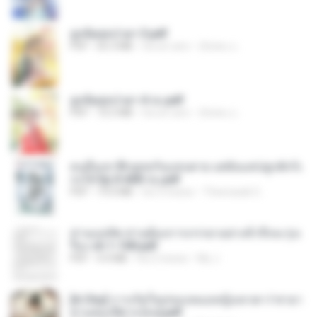
ฮูหยิuสุดป่วuฯ 3.pdf
PDF
65.3 MB
há um ano
ณิชพน แ.
ฮูหยิuสุดป่วuฯ 4 จบ.pdf
PDF
72.5 MB
há um ano
ณิชพน แ.
คนอื่นเขาฝึกยุทธกันแทบตาย แต่ฉันแค่ปลูกผักก็เ
ก่งได้ Ep.0-600 จบ.pdf
PDF
19.0 MB
há 3 meses
Theerasak G.
ท่านแม่ทัพ ท่านต้องการภรรยาอย่างข้าถึงจะรุ่งเ
รือง ch 1-100.pdf
PDF
4.4 MB
há 2 meses
My J.
[A Chu] การเกิดใหม่ของหมอหญิงเทวดา l ชายา
ท่านอ๋องปีศาจ [จบ].pdf