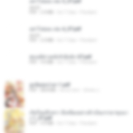
อย่าไปยอม เล่ม 5_ST.pdf
decht
PDF
2.4 MB
há 17 dias
Pandarin
อย่าไปยอม เล่ม 4_ST.pdf
decht
PDF
2.4 MB
há 17 dias
Pandarin
ฮ่องเต้ช่างคลั่งรักยิ่งนัก-ST.pdf
PDF
9.0 MB
há 17 dias
Pandarin
ฮูหยิuสุดป่วuฯ 1.pdf
PDF
68.8 MB
há um ano
ณิชพน แ.
เกิดใหม่อีกครา อี๋เหนียงอย่างข้าเป็นภรรยาขุนนา
ง 1_ST.pdf
PDF
4.9 MB
há 17 dias
Pandarin