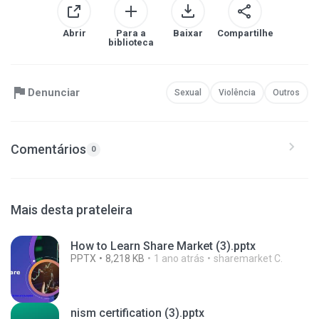
Abrir
Para a
Baixar
Compartilhe
biblioteca
Denunciar
Sexual
Violência
Outros
Comentários
0
Mais desta prateleira
How to Learn Share Market (3).pptx
PPTX
8,218 KB
1 ano atrás
sharemarket C.
nism certification (3).pptx