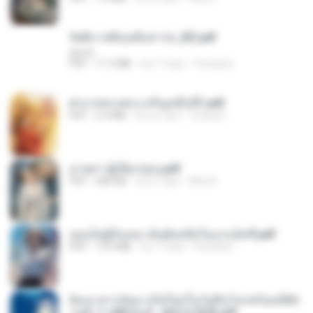
รัตติกาลพิรุณสิบสารท_RZ.pdf
decht
PDF
11.5 MB
há 17 dias
Pandarin
ฝ่าบาททรงพระเจริญหมื่นปี1.pdf
PDF
6.4 MB
há um ano
Orasa K.
ม่ายสาวผู้เปียกปอน.pdf
PDF
684 KB
há 27 dias
Mob K.
เธอเป็นผู้รับเหมาอันดับหนึ่งในแกแล็คซี่.pdf
PDF
19.9 MB
há 17 dias
Pandarin
ย้อนเวลากลับมาเกิดใหม่ในวันสิ้นโลกพร้อมมิติส่
วนตัว 1-443 [จบ] - 揍趴长颈鹿.pdf