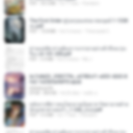
PDF
35.5 MB
há 17 dias
Pandarin
The First Order สู่รุ่งอรุณแห่งมวลมนุษย์ 1-1328
จบ.pdf
PDF
72.8 MB
há 3 meses
Theerasak G.
ท่านแม่ทัพ ท่านต้องการภรรยาอย่างข้าถึงจะรุ่งเ
รือง ch 101-200.pdf
PDF
5.4 MB
há 2 meses
My J.
6c7c8d33_3f85779c_e3783cf1-e033-4265-8
fe2-1e23b5a9dff0.epub
littlebbear96
EPUB
804 KB
há 26 dias
ทอฝัน ม.
หลังจากพี่สาวคนโตกลายเป็นทาส รัชทายาทตำห
นักบูรพาตาแดงก่ำ_1-242_(จบ).pdf
PDF
9.3 MB
há 17 dias
Pandarin
ท่านแม่ทัพ ท่านต้องการภรรยาอย่างข้าถึงจะรุ่งเ