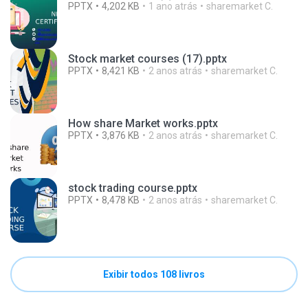
PPTX
4,202 KB
1 ano atrás
sharemarket C.
Stock market courses (17).pptx
PPTX
8,421 KB
2 anos atrás
sharemarket C.
How share Market works.pptx
PPTX
3,876 KB
2 anos atrás
sharemarket C.
stock trading course.pptx
PPTX
8,478 KB
2 anos atrás
sharemarket C.
Exibir todos 108 livros