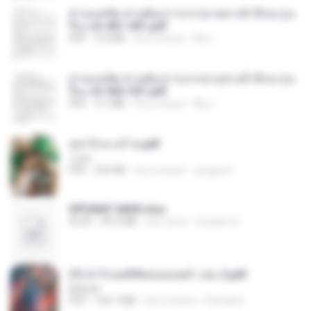
ท่านแม่ทัพ ท่านต้องการภรรยาอย่างข้าถึงจะรุ่งเ
รือง ch 401-501.pdf
PDF
3.6 MB
há 2 meses
My J.
ท่านแม่ทัพ ท่านต้องการภรรยาอย่างข้าถึงจะรุ่งเ
รือง ch 502-551.pdf
PDF
3.1 MB
há 2 meses
My J.
หย่ารักนางร้าย.pdf
1234
PDF
692 KB
há 3 meses
yingyai S.
SPIUNAT MAVI.xlsx
XLSX
99.4 MB
há 2 anos
Susann S.
(Y) ฝ่าวิกฤตพิชิตหอคอยดำ เล่ม 2.pdf
BAILIW
PDF
109.7 MB
há 2 meses
Pandarin