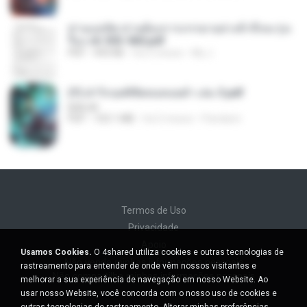
ท่านแม่ทัพ ท่านต้องการภรรยาอย่างข้าถึงจะรุ่งเ
รือง ch 553-560.pdf
PDF
493 KB
há 2 meses
My J.
(Y) ฝ่าวิกฤตพิชิตหอคอยดำ เล่ม 3.pdf
BAILIW
PDF
103.1 MB
há 2 meses
Pandarin
Termos de Uso
Privacidade
Apoio
Usamos Cookies.
O 4shared utiliza cookies e outras tecnologias de
Não venda minhas informações pessoais
rastreamento para entender de onde vêm nossos visitantes e
Não compartilhe minhas informações pessoais
melhorar a sua experiência de navegação em nosso Website. Ao
usar nosso Website, você concorda com o nosso uso de cookies e