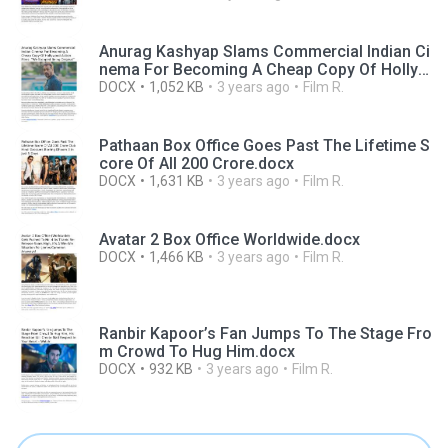
hich Is Visible To Everyone But Known To No
ne.docx
Anurag Kashyap Slams Commercial Indian Ci
nema For Becoming A Cheap Copy Of Hollyw
ood Action Films.docx
DOCX
1,052 KB
3 years ago
Film R.
Pathaan Box Office Goes Past The Lifetime S
core Of All 200 Crore.docx
DOCX
1,631 KB
3 years ago
Film R.
Avatar 2 Box Office Worldwide.docx
DOCX
1,466 KB
3 years ago
Film R.
Ranbir Kapoor’s Fan Jumps To The Stage Fro
m Crowd To Hug Him.docx
DOCX
932 KB
3 years ago
Film R.