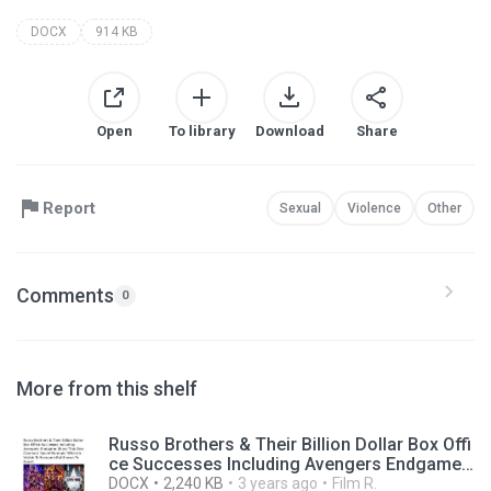
DOCX
914 KB
Open
To library
Download
Share
Report
Sexual
Violence
Other
Comments
0
More from this shelf
Russo Brothers & Their Billion Dollar Box Offi
ce Successes Including Avengers Endgame
Share That One Common ‘Secret Formula’ W
DOCX
2,240 KB
3 years ago
Film R.