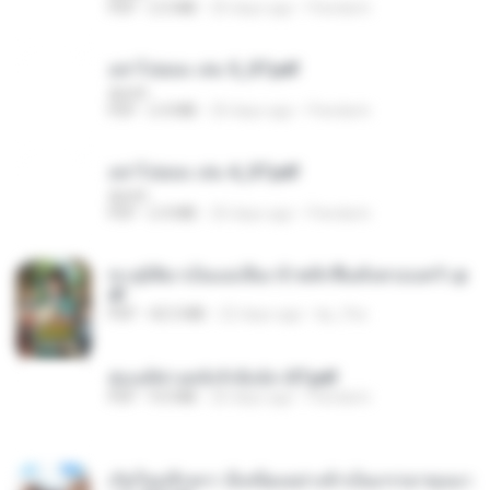
PDF
2.5 MB
20 days ago
Pandarin
อย่าไปยอม เล่ม 5_ST.pdf
decht
PDF
2.4 MB
20 days ago
Pandarin
อย่าไปยอม เล่ม 4_ST.pdf
decht
PDF
2.4 MB
20 days ago
Pandarin
ทะลุมิติมาเป็นแม่เลี้ยง ข้าพลิกฟื้นทั้งครอบครัว.p
df
PDF
42.5 MB
22 days ago
kp_fha
ฮ่องเต้ช่างคลั่งรักยิ่งนัก-ST.pdf
PDF
9.0 MB
20 days ago
Pandarin
เกิดใหม่อีกครา อี๋เหนียงอย่างข้าเป็นภรรยาขุนนา