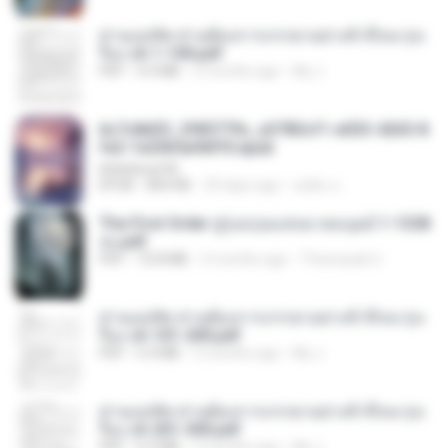
ท่านแม่ทัพ ท่านต้องการภรรยาอย่างข้าถึงจะรุ่งเ
รือง ch 1-100.pdf
PDF
4.4 MB
2 months ago
My J.
6c7c8d33_3f85779c_e3783cf1-e033-4265-8
fe2-1e23b5a9dff0.epub
littlebbear96
EPUB
804 KB
29 days ago
ทอฝัน ม.
The First Order สู่รุ่งอรุณแห่งมวลมนุษย์ 1-1328
จบ.pdf
PDF
72.8 MB
3 months ago
Theerasak G.
ท่านแม่ทัพ ท่านต้องการภรรยาอย่างข้าถึงจะรุ่งเ
รือง ch 101-200.pdf
PDF
5.4 MB
2 months ago
My J.
ท่านแม่ทัพ ท่านต้องการภรรยาอย่างข้าถึงจะรุ่งเ
รือง ch 201-300.pdf
PDF
6.5 MB
2 months ago
My J.