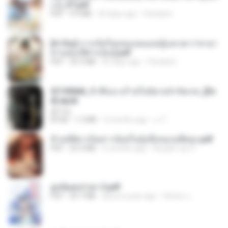
ง 2_ST.pdf
PDF
4.9 MB
20 days ago
Pandarin
[A Chu] การเกิดใหม่ของหมอหญิงเทวดา l ชายา
ท่านอ๋องปีศาจ [จบ].pdf
PDF
35.5 MB
20 days ago
Pandarin
3f1f85b8_ข้าคือนางร้ายในนิยายจำกัดเรท_[En
d].epub
君子生
EPUB
1.3 MB
3 months ago
เจ โ.
ข้ามมิติมาเป็นสาวน้อยในอุ้งมือของอดีตลุง.pdf
PDF
25.4 MB
3 months ago
Reader Lily O.
ฮูหยิuสุดป่วuฯ 2.pdf
PDF
64.7 MB
about a year ago
ณิชพน แ.