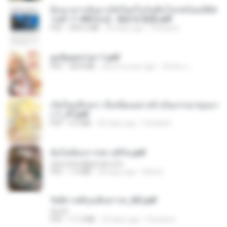
ย้อนเวลากลับมาเกิดใหม่ในวันสิ้นโลกพร้อมมิติส่
วนตัว 1-443 [จบ] - 揍趴长颈鹿.pdf
PDF
499.6 MB
20 days ago
Pandarin
ฮูหยิuสุดป่วuฯ 1.pdf
PDF
68.8 MB
about a year ago
ณิชพน แ.
เกิดใหม่อีกครา อี๋เหนียงอย่างข้าเป็นภรรยาขุนนา
ง 1_ST.pdf
PDF
4.9 MB
20 days ago
Pandarin
ฉันไม่ต้องการพร สุจิรัน.pdf
tanmobza@gmail.com
PDF
1.4 MB
28 days ago
Mob K.
รัตติกาลพิรุณสิบสารท_RZ.pdf
decht
PDF
11.5 MB
20 days ago
Pandarin