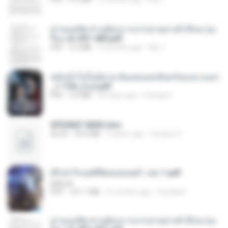
ท่านแม่ทัพ ท่านต้องการภรรยาอย่างข้าถึงจะรุ่งเ
รือง ch 301-400.pdf
PDF
5.2 MB
2 months ago
My J.
หลังเข้าไปในนิยาย ฉันแย่งแสงจันทร์ของนางเอก
_1-154_(จบ).pdf
PDF
5.6 MB
20 days ago
Pandarin
SPIUNAT MAVI.xlsx
XLSX
99.4 MB
2 years ago
Susann S.
(Y) ฝ่าวิกฤตพิชิตหอคอยดำ เล่ม 1.pdf
BAILIW
PDF
101.1 MB
3 months ago
Pandarin
ท่านแม่ทัพ ท่านต้องการภรรยาอย่างข้าถึงจะรุ่งเ