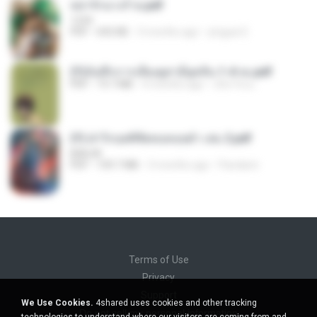
หย่ารักนางร้าย.pdf
1234
PDF
692 KB
3 months ago
yingyai S.
(Y)บันทึกการเลี้ยงดูสามียุคหิน 1-4 จบ.pdf
PDF
19.7 MB
4 months ago
เลิฟ รักนะ
(Y) ฝ่าวิกฤตพิชิตหอคอยดำ เล่ม 2.pdf
BAILIW
PDF
109.7 MB
3 months ago
Pandarin
Terms of Use
Privacy
Support
We Use Cookies.
4shared uses cookies and other tracking
Do not sell my personal information