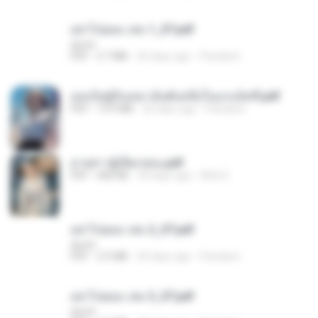
อย่าไปยอม เล่ม 1_ST.pdf
decht
PDF
2.7 MB
20 days ago
Pandarin
เธอเป็นผู้รับเหมาอันดับหนึ่งในแกแล็คซี่.pdf
PDF
19.9 MB
20 days ago
Pandarin
ม่ายสาวผู้เปียกปอน.pdf
PDF
684 KB
30 days ago
Mob K.
อย่าไปยอม เล่ม 2_ST.pdf
decht
PDF
2.5 MB
20 days ago
Pandarin
อย่าไปยอม เล่ม 3_ST.pdf
decht