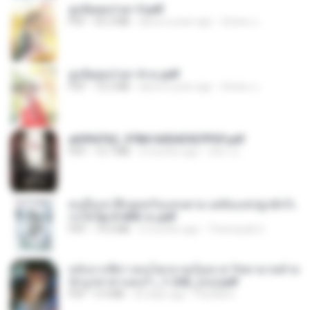
ฮูหยิuสุดป่วuฯ 3.pdf
PDF
65.3 MB
about a year ago
ณิชพน แ.
ฮูหยิuสุดป่วuฯ 4 จบ.pdf
PDF
72.5 MB
about a year ago
ณิชพน แ.
a6994762_9786160043507PDF.pdf
PDF
15.7 MB
3 months ago
อริยา ด.
คนอื่นเขาฝึกยุทธกันแทบตาย แต่ฉันแค่ปลูกผักก็เ
ก่งได้ Ep.0-600 จบ.pdf
PDF
19.0 MB
3 months ago
Theerasak G.
หลังจากพี่สาวคนโตกลายเป็นทาส รัชทายาทตำห
นักบูรพาตาแดงก่ำ_1-242_(จบ).pdf
PDF
9.3 MB
20 days ago
Pandarin