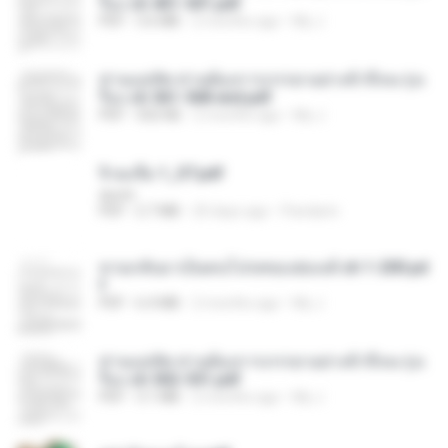
รือง ch 401-501.pdf
PDF
3.6 MB
2 months ago
My J.
ท่านแม่ทัพ ท่านต้องการภรรยาอย่างข้าถึงจะรุ่งเ
รือง ch 561-568 end.pdf
PDF
502 KB
2 months ago
My J.
จิ่วฉงจื่อ 1_ST.pdf
decht
PDF
2.7 MB
20 days ago
Pandarin
หวนกลับมาเป็นคนโปรดของฮ่องเต้ ch 1-200.pd
f
PDF
6.4 MB
2 months ago
My J.
ท่านแม่ทัพ ท่านต้องการภรรยาอย่างข้าถึงจะรุ่งเ
รือง ch 502-551.pdf
PDF
3.1 MB
2 months ago
My J.