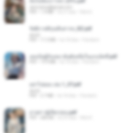
ฉันไม่ต้องการพร สุจิรัน.pdf
tanmobza@gmail.com
PDF
1.4 MB
há 27 dias
Mob K.
รัตติกาลพิรุณสิบสารท_RZ.pdf
decht
PDF
11.5 MB
há 18 dias
Pandarin
เธอเป็นผู้รับเหมาอันดับหนึ่งในแกแล็คซี่.pdf
PDF
19.9 MB
há 18 dias
Pandarin
อย่าไปยอม เล่ม 1_ST.pdf
decht
PDF
2.7 MB
há 18 dias
Pandarin
ม่ายสาวผู้เปียกปอน.pdf
PDF
684 KB
há 29 dias
Mob K.