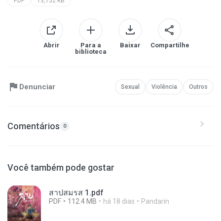
PDF
13,152 KB
Abrir
Para a
Baixar
Compartilhe
biblioteca
Denunciar
Sexual
Violência
Outros
Comentários
0
Você também pode gostar
สาปสมรส 1.pdf
PDF
112.4 MB
há 18 dias
Pandarin