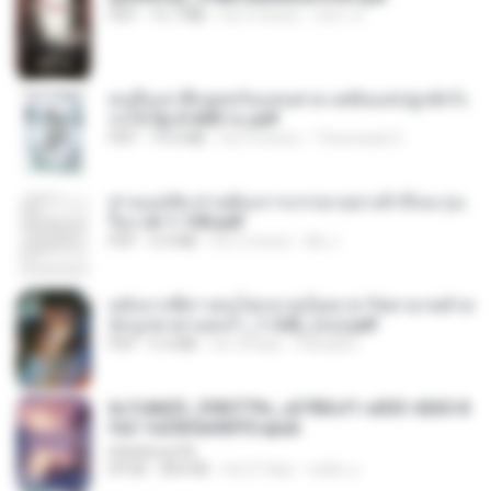
PDF
15.7 MB
há 3 meses
อริยา ด.
คนอื่นเขาฝึกยุทธกันแทบตาย แต่ฉันแค่ปลูกผักก็เ
ก่งได้ Ep.0-600 จบ.pdf
PDF
19.0 MB
há 3 meses
Theerasak G.
ท่านแม่ทัพ ท่านต้องการภรรยาอย่างข้าถึงจะรุ่งเ
รือง ch 1-100.pdf
PDF
4.4 MB
há 2 meses
My J.
หลังจากพี่สาวคนโตกลายเป็นทาส รัชทายาทตำห
นักบูรพาตาแดงก่ำ_1-242_(จบ).pdf
PDF
9.3 MB
há 18 dias
Pandarin
6c7c8d33_3f85779c_e3783cf1-e033-4265-8
fe2-1e23b5a9dff0.epub
littlebbear96
EPUB
804 KB
há 27 dias
ทอฝัน ม.