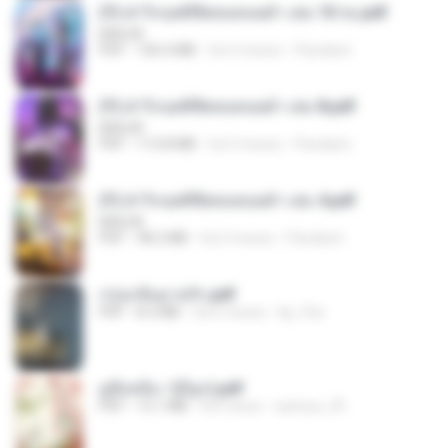
(Y) ฝ่าวิกฤตพิชิตหอคอยดำ เล่ม 10 จบ.pdf
BAILIW
PDF
106.4 MB
há 3 meses
Pandarin
(Y) ฝ่าวิกฤตพิชิตหอคอยดำ เล่ม 8.pdf
BAILIW
PDF
113.8 MB
há 3 meses
Pandarin
(Y) ฝ่าวิกฤตพิชิตหอคอยดำ เล่ม 4.pdf
BAILIW
PDF
98.2 MB
há 3 meses
Pandarin
กรุ่นกลิ่นอายรัก.pdf
PDF
8.3 MB
há 6 meses
kp_fha
มู่ชิงหลิง✅(มีลูก).pdf
PDF
15.1 MB
há 4 anos
sarinya_29