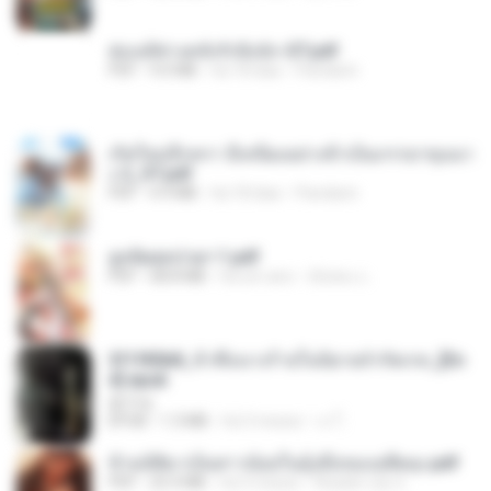
ฮ่องเต้ช่างคลั่งรักยิ่งนัก-ST.pdf
PDF
9.0 MB
há 18 dias
Pandarin
เกิดใหม่อีกครา อี๋เหนียงอย่างข้าเป็นภรรยาขุนนา
ง 2_ST.pdf
PDF
4.9 MB
há 18 dias
Pandarin
ฮูหยิuสุดป่วuฯ 1.pdf
PDF
68.8 MB
há um ano
ณิชพน แ.
3f1f85b8_ข้าคือนางร้ายในนิยายจำกัดเรท_[En
d].epub
君子生
EPUB
1.3 MB
há 3 meses
เจ โ.
ข้ามมิติมาเป็นสาวน้อยในอุ้งมือของอดีตลุง.pdf
PDF
25.4 MB
há 3 meses
Reader Lily O.