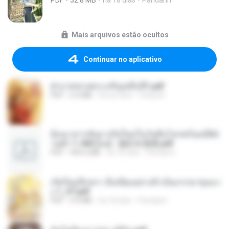
PDF
32.8 MB
há 18 dias
Pandarin
Mais arquivos estão ocultos
Continuar no aplicativo
ฝ่าบาททรงพระเจริญหมื่นปี1.pdf
PDF
6.4 MB
há um ano
Orasa K.
ย้อนเวลากลับมาเกิดใหม่ในวันสิ้นโลกพร้อมมิติส่
วนตัว 1-443 [จบ] - 揍趴长颈鹿.pdf
PDF
499.6 MB
há 18 dias
Pandarin
เกิดใหม่อีกครา อี๋เหนียงอย่างข้าเป็นภรรยาขุนนา
ง 1_ST.pdf
PDF
4.9 MB
há 18 dias
Pandarin