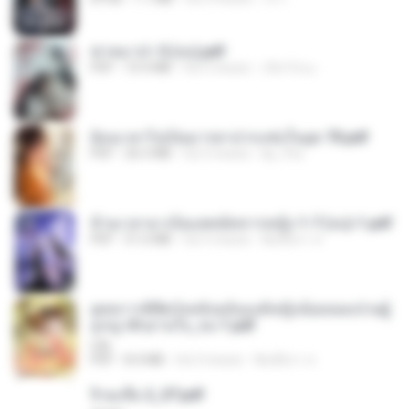
ฆ่าหมาป่า 5 (จบ).pdf
PDF
10.4 MB
há 5 meses
เลิฟ รักนะ
ย้อนเวลาไปเป็นมารดาปากแซ่บในยุค 70.pdf
PDF
26.5 MB
há 3 meses
kp_fha
ข้ามเวลามาเป็นแพทย์ทหารหญิง 1-7 (จบ)-1.pdf
PDF
51.6 MB
há 3 meses
พิมพ์นิภา ส.
ยุทธการพิชิตวังหลังฉบับองค์หญิงน้อยจอมป่วนผู้
ถูกญาติๆอ่านใจ_จบ-1.pdf
Lilly
PDF
8.4 MB
há 3 meses
พิมพ์นิภา ส.
จิ่วฉงจื่อ 2_ST.pdf