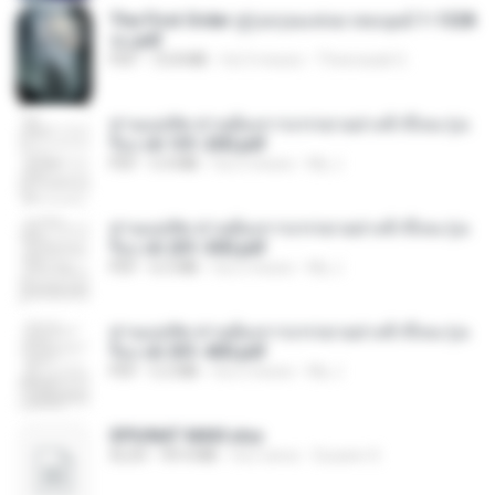
The First Order สู่รุ่งอรุณแห่งมวลมนุษย์ 1-1328
จบ.pdf
PDF
72.8 MB
há 3 meses
Theerasak G.
ท่านแม่ทัพ ท่านต้องการภรรยาอย่างข้าถึงจะรุ่งเ
รือง ch 101-200.pdf
PDF
5.4 MB
há 2 meses
My J.
ท่านแม่ทัพ ท่านต้องการภรรยาอย่างข้าถึงจะรุ่งเ
รือง ch 201-300.pdf
PDF
6.5 MB
há 2 meses
My J.
ท่านแม่ทัพ ท่านต้องการภรรยาอย่างข้าถึงจะรุ่งเ
รือง ch 301-400.pdf
PDF
5.2 MB
há 2 meses
My J.
SPIUNAT MAVI.xlsx
XLSX
99.4 MB
há 2 anos
Susann S.