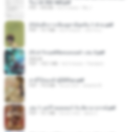
รือง ch 553-560.pdf
PDF
493 KB
há 2 meses
My J.
(Y)บันทึกการเลี้ยงดูสามียุคหิน 1-4 จบ.pdf
PDF
19.7 MB
há 4 meses
เลิฟ รักนะ
(Y) ฝ่าวิกฤตพิชิตหอคอยดำ เล่ม 3.pdf
BAILIW
PDF
103.1 MB
há 3 meses
Pandarin
สามีใบ้ของข้าผู้นี้ดีที่สุด.pdf
PDF
79.0 MB
há um ano
whanta W.
เล่ม 1 แฮร์รี่ พอตเตอร์ กับ ศิลาอาถรรพ์.pdf
PDF
10.1 MB
há um mês
alexz Z.