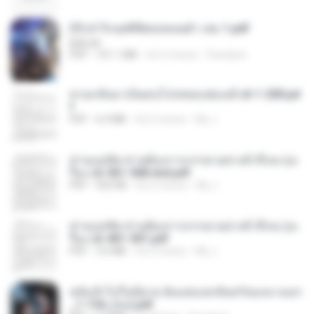
(Y) ฝ่าวิกฤตพิชิตหอคอยดำ เล่ม 1.pdf
BAILIW
PDF
101.1 MB
há 3 meses
Pandarin
หวนกลับมาเป็นคนโปรดของฮ่องเต้ ch 1-200.pd
f
PDF
6.4 MB
há 2 meses
My J.
ท่านแม่ทัพ ท่านต้องการภรรยาอย่างข้าถึงจะรุ่งเ
รือง ch 561-568 end.pdf
PDF
502 KB
há 2 meses
My J.
ท่านแม่ทัพ ท่านต้องการภรรยาอย่างข้าถึงจะรุ่งเ
รือง ch 401-501.pdf
PDF
3.6 MB
há 2 meses
My J.
หลังเข้าไปในนิยาย ฉันแย่งแสงจันทร์ของนางเอก
_1-154_(จบ).pdf