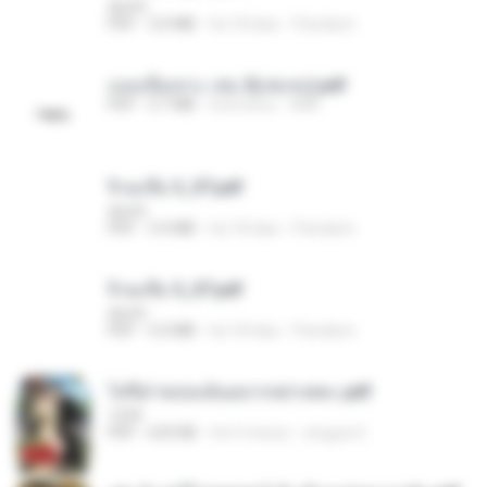
decht
PDF
3.0 MB
há 18 dias
Pandarin
แนบเนื้อเทวะ เล่ม 2(เล่มจบ).pdf
PDF
3.7 MB
há 8 anos
ANK
จิ่วฉงจื่อ 3_ST.pdf
decht
PDF
3.4 MB
há 18 dias
Pandarin
จิ่วฉงจื่อ 5_ST.pdf
decht
PDF
5.0 MB
há 18 dias
Pandarin
ไท่จื่อ! หม่อมฉันอยากหย่าเพคะ.pdf
1234
PDF
633 KB
há 3 meses
yingyai S.