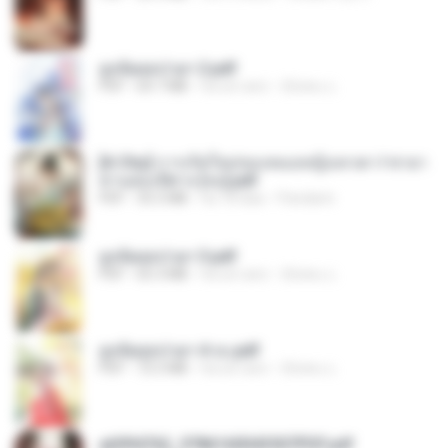
ฮูหยิuสุดป่วuฯ 2.pdf
PDF
64.7 MB
há um ano
ณิชพน แ.
[A Chu] การเกิดใหม่ของหมอหญิงเทวดา l ชายา
ท่านอ๋องปีศาจ [จบ].pdf
PDF
35.5 MB
há 18 dias
Pandarin
ฮูหยิuสุดป่วuฯ 3.pdf
PDF
65.3 MB
há um ano
ณิชพน แ.
ฮูหยิuสุดป่วuฯ 4 จบ.pdf
PDF
72.5 MB
há um ano
ณิชพน แ.
a6994762_9786160043507PDF.pdf