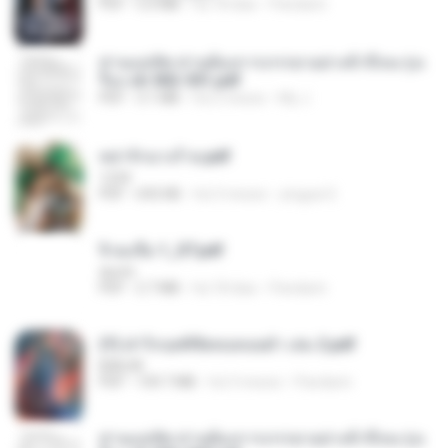
PDF
5.6 MB
há 18 dias
Pandarin
ท่านแม่ทัพ ท่านต้องการภรรยาอย่างข้าถึงจะรุ่งเ
รือง ch 502-551.pdf
PDF
3.1 MB
há 2 meses
My J.
หย่ารักนางร้าย.pdf
1234
PDF
692 KB
há 3 meses
yingyai S.
จิ่วฉงจื่อ 1_ST.pdf
decht
PDF
2.7 MB
há 18 dias
Pandarin
(Y) ฝ่าวิกฤตพิชิตหอคอยดำ เล่ม 2.pdf
BAILIW
PDF
109.7 MB
há 3 meses
Pandarin
ท่านแม่ทัพ ท่านต้องการภรรยาอย่างข้าถึงจะรุ่งเ