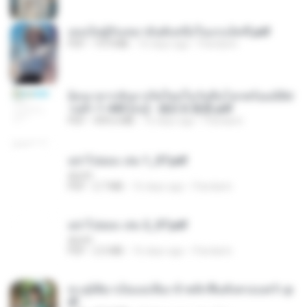
เธอเป็นผู้รับเหมาอันดับหนึ่งในแกแล็คซี่.pdf
PDF
19.9 MB
16 days ago
Pandarin
ย้อนเวลากลับมาเกิดใหม่ในวันสิ้นโลกพร้อมมิติส่
วนตัว 1-443 [จบ] - 揍趴长颈鹿.pdf
PDF
499.6 MB
16 days ago
Pandarin
อย่าไปยอม เล่ม 1_ST.pdf
decht
PDF
2.7 MB
16 days ago
Pandarin
อย่าไปยอม เล่ม 2_ST.pdf
decht
PDF
2.5 MB
16 days ago
Pandarin
ทะลุมิติมาเป็นแม่เลี้ยง ข้าพลิกฟื้นทั้งครอบครัว.p
df