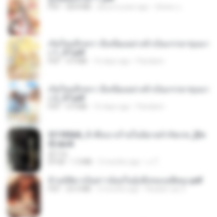
PDF
68.8 MB
about a year ago
ณิชพน แ.
เกิดใหม่อีกครา อี๋เหนียงอย่างข้าเป็นภรรยาขุนนา
ง 1_ST.pdf
PDF
4.9 MB
16 days ago
Pandarin
เกิดใหม่อีกครา อี๋เหนียงอย่างข้าเป็นภรรยาขุนนา
ง 2_ST.pdf
PDF
4.9 MB
16 days ago
Pandarin
3f1f85b8_ข้าคือนางร้ายในนิยายจำกัดเรท_[En
d].epub
君子生
EPUB
1.3 MB
3 months ago
เจ โ.
ข้ามมิติมาเป็นสาวน้อยในอุ้งมือของอดีตลุง.pdf
PDF
25.4 MB
3 months ago
Reader Lily O.