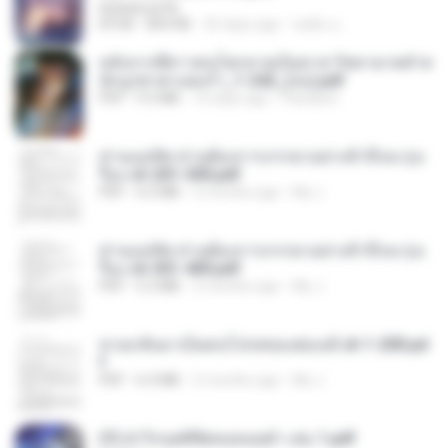
littlebbear96
EPUB
804 KB
25 days ago
ทอฝัน ม.
หลังจากพี่สาวคนโตกลายเป็นทาส รัชทายาทตำห
นักบูรพาตาแดงก่ำ_1-242_(จบ).pdf
PDF
9.3 MB
16 days ago
Pandarin
ท่านแม่ทัพ ท่านต้องการภรรยาอย่างข้าถึงจะรุ่งเ
รือง ch 201-300.pdf
PDF
6.5 MB
2 months ago
My J.
ท่านแม่ทัพ ท่านต้องการภรรยาอย่างข้าถึงจะรุ่งเ
รือง ch 301-400.pdf
PDF
5.2 MB
2 months ago
My J.
หวนกลับมาเป็นคนโปรดของฮ่องเต้ ch 1-200.pd
f
PDF
6.4 MB
2 months ago
My J.
(Y) ฝ่าวิกฤตพิชิตหอคอยดำ เล่ม 1.pdf