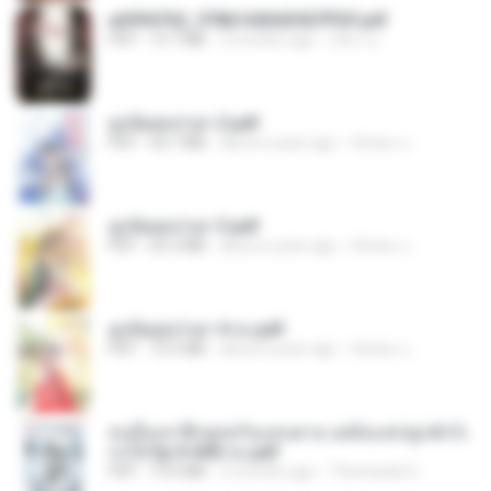
a6994762_9786160043507PDF.pdf
PDF
15.7 MB
3 months ago
อริยา ด.
ฮูหยิuสุดป่วuฯ 2.pdf
PDF
64.7 MB
about a year ago
ณิชพน แ.
ฮูหยิuสุดป่วuฯ 3.pdf
PDF
65.3 MB
about a year ago
ณิชพน แ.
ฮูหยิuสุดป่วuฯ 4 จบ.pdf
PDF
72.5 MB
about a year ago
ณิชพน แ.
คนอื่นเขาฝึกยุทธกันแทบตาย แต่ฉันแค่ปลูกผักก็เ
ก่งได้ Ep.0-600 จบ.pdf
PDF
19.0 MB
3 months ago
Theerasak G.