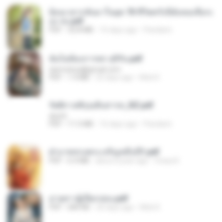
ย้อนเวลากลับมาในยุค 70 ชีวิตครั้งนี้ฉันขอเลือกเ
อง จบ.pdf
PDF
32.8 MB
16 days ago
Pandarin
ฉันไม่ต้องการพร สุจิรัน.pdf
tanmobza@gmail.com
PDF
1.4 MB
25 days ago
Mob K.
รัตติกาลพิรุณสิบสารท_RZ.pdf
decht
PDF
11.5 MB
16 days ago
Pandarin
ฝ่าบาททรงพระเจริญหมื่นปี1.pdf
PDF
6.4 MB
about a year ago
Orasa K.
ม่ายสาวผู้เปียกปอน.pdf
PDF
684 KB
26 days ago
Mob K.