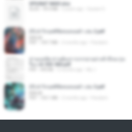
SPIUNAT MAVI.xlsx
XLSX
99.4 MB
2 years ago
Susann S.
(Y) ฝ่าวิกฤตพิชิตหอคอยดำ เล่ม 2.pdf
BAILIW
PDF
109.7 MB
2 months ago
Pandarin
ท่านแม่ทัพ ท่านต้องการภรรยาอย่างข้าถึงจะรุ่งเ
รือง ch 553-560.pdf
PDF
493 KB
2 months ago
My J.
(Y) ฝ่าวิกฤตพิชิตหอคอยดำ เล่ม 3.pdf
BAILIW
PDF
103.1 MB
2 months ago
Pandarin