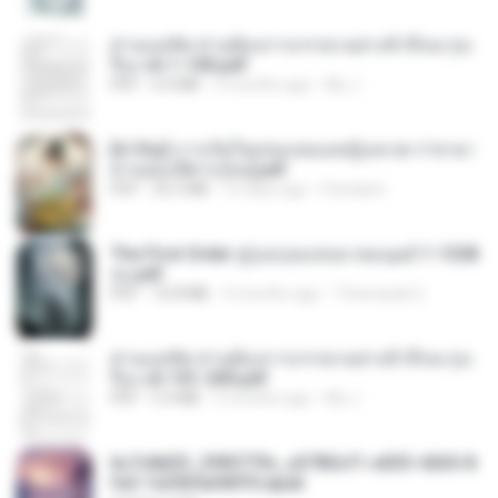
ท่านแม่ทัพ ท่านต้องการภรรยาอย่างข้าถึงจะรุ่งเ
รือง ch 1-100.pdf
PDF
4.4 MB
2 months ago
My J.
[A Chu] การเกิดใหม่ของหมอหญิงเทวดา l ชายา
ท่านอ๋องปีศาจ [จบ].pdf
PDF
35.5 MB
16 days ago
Pandarin
The First Order สู่รุ่งอรุณแห่งมวลมนุษย์ 1-1328
จบ.pdf
PDF
72.8 MB
3 months ago
Theerasak G.
ท่านแม่ทัพ ท่านต้องการภรรยาอย่างข้าถึงจะรุ่งเ
รือง ch 101-200.pdf
PDF
5.4 MB
2 months ago
My J.
6c7c8d33_3f85779c_e3783cf1-e033-4265-8
fe2-1e23b5a9dff0.epub