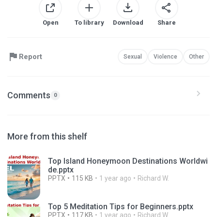
Open
To library
Download
Share
Report
Sexual
Violence
Other
Comments
0
More from this shelf
Top Island Honeymoon Destinations Worldwi
de.pptx
PPTX
115 KB
1 year ago
Richard W.
Top 5 Meditation Tips for Beginners.pptx
PPTX
117 KB
1 year ago
Richard W.