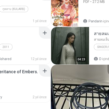
PDF
27.2 MB
กุหลาบ (KULARB)
aran
1 yıl önce
Pandarin
içi
สายลมเ
สายลมเจ็
2011
SINGER
Hmong S
4shared
12 yıl önce
D
için
04:23
SINGER
heritance of Embers.
ry
2 yıl önce