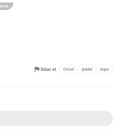
leme
İhbar et
Cinsel
Şiddet
Diğer