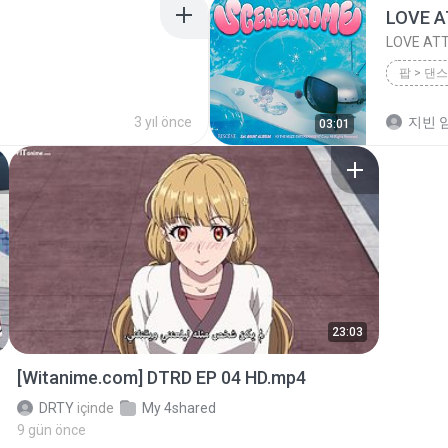
LOVE 
LOVE AT
팝 > 댄스
팝 > 댄스
3 yıl önce
지빈 임
03:01
23:03
[Witanime.com] DTRD EP 04 HD.mp4
DRTY
içinde
My 4shared
9 gün önce