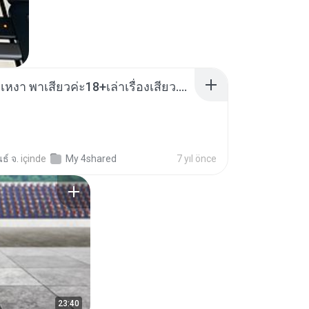
เมียน้อยเหงา พาเสียวค่ะ18+เล่าเรื่องเสียว.mp3
ธ์ จ.
içinde
My 4shared
7 yıl önce
23:40