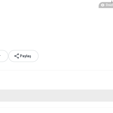
Öniz
r
Paylaş