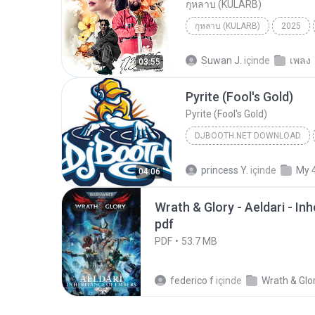
กุหลาบ (KULARB)
กุหลาบ (KULARB)
2025
F.HERO Ft. ก้านตอง ทุ่งเงิน x S
Suwan J.
içinde
เพลง
03:55
Pyrite (Fool's Gold)
Pyrite (Fool's Gold)
DJBOOTH.NET DOWNLOAD
princess Y.
içinde
My 
04:06
Wrath & Glory - Aeldari - In
pdf
PDF
53.7 MB
federico f
içinde
Wrath & Glo