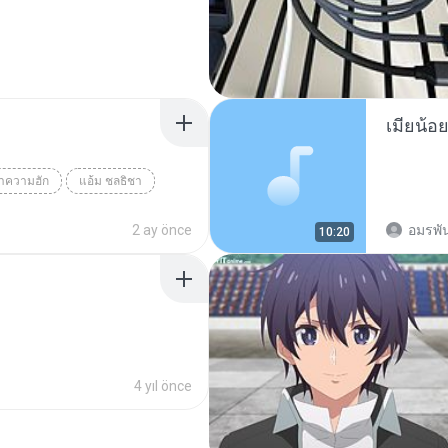
ว่าความฮัก
แอ้ม ชลธิชา
2 ay önce
อมรพัน
10:20
4 yıl önce