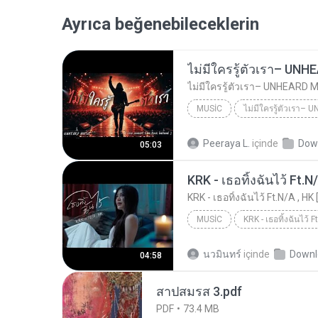
Ayrıca beğenebileceklerin
MUSIC
UNHEARD MUSIC 🖤
Musi
Peeraya L.
içinde
Dow
05:03
ไม่มีใครรู้ตัวเรา– UNHEARD MUSIC 🖤| Official Lyri...
KRK - เธอทิ้งฉันไว้ Ft.N
KRK - เธอทิ้งฉันไว้ Ft.N/A , HK
MUSIC
KRK Music
Music
นวมินทร์
içinde
Downl
04:58
สาปสมรส 3.pdf
PDF
73.4 MB