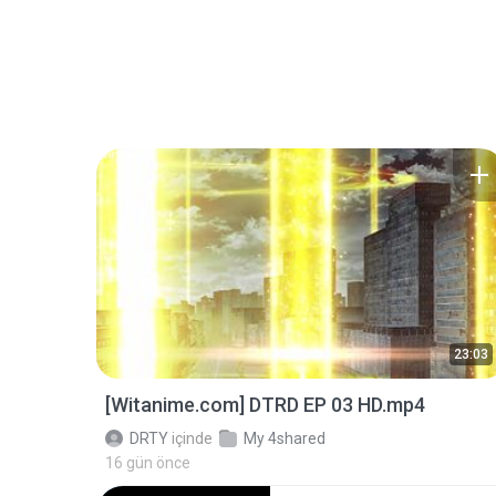
23:03
[Witanime.com] DTRD EP 03 HD.mp4
DRTY
içinde
My 4shared
16 gün önce