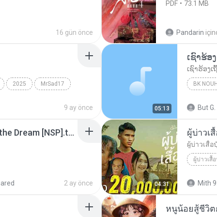
PDF
73.1 MB
16 gün önce
Pandarin
içi
2025
MrSad17
BK NOU
9 ay önce
But G.
05:13
Tomodachi Life Living the Dream [NSP].torrent
ผู้บ่าวเสื
ผู้บ่าวเสื้อป
ผู้บ่าวเสื้อ
hared
2 ay önce
Mith 9
04:31
หนูน้อยสู้ชีวิ