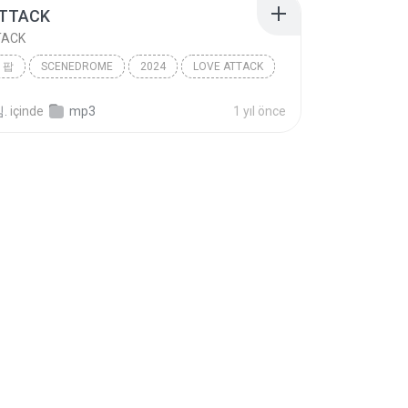
ATTACK
TACK
 팝
SCENEDROME
2024
LOVE ATTACK
 팝
RESCENE (리센느)
.
içinde
mp3
1 yıl önce