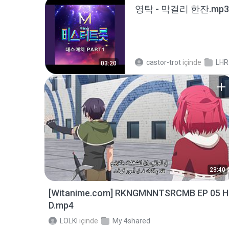
영탁 - 막걸리 한잔.mp3
castor-trot
içinde
LHR
03:20
23:40
[Witanime.com] RKNGMNNTSRCMB EP 05 H
D.mp4
LOLKI
içinde
My 4shared