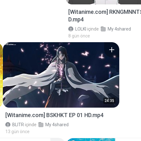
[Witanime.com] RKNGMNNT
D.mp4
LOLKI
içinde
My 4shared
8 gün önce
24:35
[Witanime.com] BSKHKT EP 01 HD.mp4
BLITR
içinde
My 4shared
13 gün önce