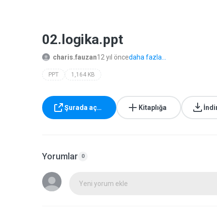
02.logika.ppt
charis.fauzan
12 yıl önce
daha fazla...
PPT
1,164 KB
Şurada aç…
Kitaplığa
İndi
Yorumlar
0
Yeni yorum ekle