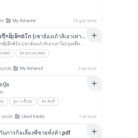
nde
My 4shared
16 gün önce
ເຊົາຮ້ອງເຖົ້າຊິເອົາທໍ່ໃດ (เซาฮ้องเถ้าสิเอาเท่าใด) ບຸນເກີດ ຫນູຫ່ວງ ft. ໂສພາ ຈຸນທະລາ
ເຊົາຮ້ອງເຖົ້າຊິເອົາທໍ່ໃດ (เซาฮ้องเถ้าสิเอาเท่าใด) ບຸນເກີດ ຫນູຫ່ວງ ft. ໂສພາ ຈຸນທະລາ
HUANG
BK NOUHUANG
ເຊົາຮ້ອງເຖົ້າຊິເອົາທໍ່ໃດ (เซาฮ้องเถ้าสิเอาเท่าใด)...
içinde
My 4shared
2 ay önce
้อปุ๋ย
ุ๋ย
ปุ๋ย
ผู้บ่าวเสื้อปุ๋ย
ดิด คิตตี้
.
içinde
Liked tracks
1 yıl önce
ตกับภารกิจเลี้ยงพี่ชายทั้งห้า.pdf