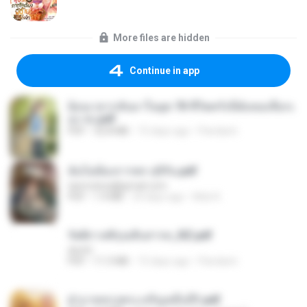
More files are hidden
Continue in app
ย้อนเวลากลับมาในยุค 70 ชีวิตครั้งนี้ฉันขอเลือกเ
อง จบ.pdf
PDF
32.8 MB
15 days ago
Pandarin
ฉันไม่ต้องการพร สุจิรัน.pdf
tanmobza@gmail.com
PDF
1.4 MB
24 days ago
Mob K.
รัตติกาลพิรุณสิบสารท_RZ.pdf
decht
PDF
11.5 MB
15 days ago
Pandarin
ฝ่าบาททรงพระเจริญหมื่นปี1.pdf