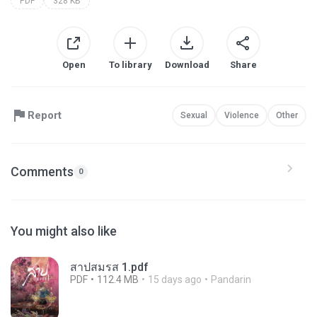
PDF
328 KB
Open
To library
Download
Share
Report
Sexual
Violence
Other
Comments
0
You might also like
สาปสมรส 1.pdf
PDF
112.4 MB
15 days ago
Pandarin