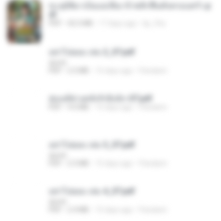
ทะลุมิติมาเป็นแม่เลี้ยง ข้าพลิกฟื้นทั้งครอบครัว.p
df
PDF
42.5 MB
17 days ago
kp_fha
อย่าไปยอม เล่ม 2_ST.pdf
decht
PDF
2.5 MB
15 days ago
Pandarin
ฮ่องเต้ช่างคลั่งรักยิ่งนัก-ST.pdf
PDF
9.0 MB
15 days ago
Pandarin
อย่าไปยอม เล่ม 3_ST.pdf
decht
PDF
2.5 MB
15 days ago
Pandarin
อย่าไปยอม เล่ม 4_ST.pdf
decht
PDF
2.4 MB
15 days ago
Pandarin