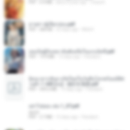
PDF
6.4 MB
about a year ago
Orasa K.
ม่ายสาวผู้เปียกปอน.pdf
PDF
684 KB
25 days ago
Mob K.
เธอเป็นผู้รับเหมาอันดับหนึ่งในแกแล็คซี่.pdf
PDF
19.9 MB
15 days ago
Pandarin
ย้อนเวลากลับมาเกิดใหม่ในวันสิ้นโลกพร้อมมิติส่
วนตัว 1-443 [จบ] - 揍趴长颈鹿.pdf
PDF
499.6 MB
15 days ago
Pandarin
อย่าไปยอม เล่ม 1_ST.pdf
decht
PDF
2.7 MB
15 days ago
Pandarin