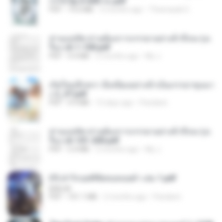
ก่งได้ Ep.0-600 จบ.pdf
PDF
19.0 MB
3 months ago
Theerasak G.
ท่านแม่ทัพ ท่านต้องการภรรยาอย่างข้าถึงจะรุ่งเ
รือง ch 1-100.pdf
PDF
4.4 MB
2 months ago
My J.
เกิดใหม่อีกครา อี๋เหนียงอย่างข้าเป็นภรรยาขุนนา
ง 2_ST.pdf
PDF
4.9 MB
15 days ago
Pandarin
ท่านแม่ทัพ ท่านต้องการภรรยาอย่างข้าถึงจะรุ่งเ
รือง ch 101-200.pdf
PDF
5.4 MB
2 months ago
My J.
(Y) ฝ่าวิกฤตพิชิตหอคอยดำ เล่ม 1.pdf
BAILIW
PDF
101.1 MB
2 months ago
Pandarin