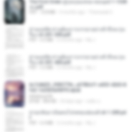
The First Order สู่รุ่งอรุณแห่งมวลมนุษย์ 1-1328
จบ.pdf
PDF
72.8 MB
3 months ago
Theerasak G.
ท่านแม่ทัพ ท่านต้องการภรรยาอย่างข้าถึงจะรุ่งเ
รือง ch 201-300.pdf
PDF
6.5 MB
2 months ago
My J.
ท่านแม่ทัพ ท่านต้องการภรรยาอย่างข้าถึงจะรุ่งเ
รือง ch 301-400.pdf
PDF
5.2 MB
2 months ago
My J.
6c7c8d33_3f85779c_e3783cf1-e033-4265-8
fe2-1e23b5a9dff0.epub
littlebbear96
EPUB
804 KB
24 days ago
ทอฝัน ม.
หวนกลับมาเป็นคนโปรดของฮ่องเต้ ch 1-200.pd
f
PDF
6.4 MB
2 months ago
My J.