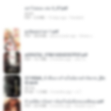
อย่าไปยอม เล่ม 5_ST.pdf
decht
PDF
2.4 MB
15 days ago
Pandarin
ฮูหยิuสุดป่วuฯ 1.pdf
PDF
68.8 MB
about a year ago
ณิชพน แ.
a6994762_9786160043507PDF.pdf
PDF
15.7 MB
3 months ago
อริยา ด.
3f1f85b8_ข้าคือนางร้ายในนิยายจำกัดเรท_[En
d].epub
君子生
EPUB
1.3 MB
3 months ago
เจ โ.
ข้ามมิติมาเป็นสาวน้อยในอุ้งมือของอดีตลุง.pdf
PDF
25.4 MB
3 months ago
Reader Lily O.