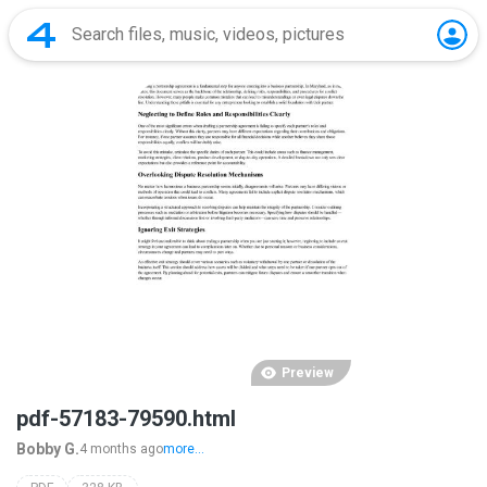
Preview
pdf-57183-79590.html
Bobby G.
4 months ago
more...