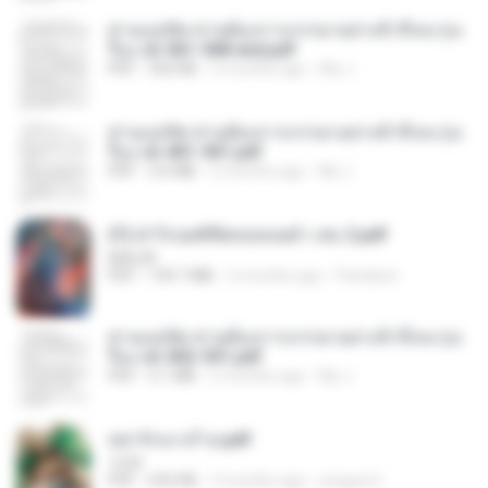
ท่านแม่ทัพ ท่านต้องการภรรยาอย่างข้าถึงจะรุ่งเ
รือง ch 561-568 end.pdf
PDF
502 KB
2 months ago
My J.
ท่านแม่ทัพ ท่านต้องการภรรยาอย่างข้าถึงจะรุ่งเ
รือง ch 401-501.pdf
PDF
3.6 MB
2 months ago
My J.
(Y) ฝ่าวิกฤตพิชิตหอคอยดำ เล่ม 2.pdf
BAILIW
PDF
109.7 MB
2 months ago
Pandarin
ท่านแม่ทัพ ท่านต้องการภรรยาอย่างข้าถึงจะรุ่งเ
รือง ch 502-551.pdf
PDF
3.1 MB
2 months ago
My J.
หย่ารักนางร้าย.pdf
1234
PDF
692 KB
3 months ago
yingyai S.