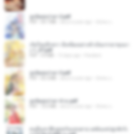
ฮูหยิuสุดป่วuฯ 2.pdf
PDF
64.7 MB
about a year ago
ณิชพน แ.
เกิดใหม่อีกครา อี๋เหนียงอย่างข้าเป็นภรรยาขุนนา
ง 1_ST.pdf
PDF
4.9 MB
15 days ago
Pandarin
ฮูหยิuสุดป่วuฯ 3.pdf
PDF
65.3 MB
about a year ago
ณิชพน แ.
ฮูหยิuสุดป่วuฯ 4 จบ.pdf
PDF
72.5 MB
about a year ago
ณิชพน แ.
คนอื่นเขาฝึกยุทธกันแทบตาย แต่ฉันแค่ปลูกผักก็เ