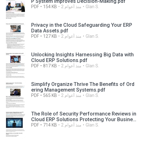
P System Improves Decision-Making.pdf
Glan S.
2 منذ أعوام
154 KB
PDF
Privacy in the Cloud Safeguarding Your ERP
Data Assets.pdf
Glan S.
2 منذ أعوام
127 KB
PDF
Unlocking Insights Harnessing Big Data with
Cloud ERP Solutions.pdf
Glan S.
2 منذ أعوام
817 KB
PDF
Simplify Organize Thrive The Benefits of Ord
ering Management Systems.pdf
Glan S.
2 منذ أعوام
565 KB
PDF
The Role of Security Performance Reviews in
Cloud ERP Solutions Protecting Your Busines
s Data Fortress.pdf
Glan S.
2 منذ أعوام
714 KB
PDF