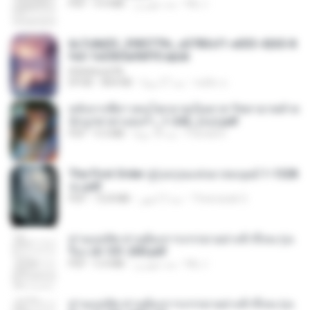
My J.
منذ شهرين
4.4 MB
PDF
6c7c8d33_3f85779c_e3783cf1-e033-4265-8
fe2-1e23b5a9dff0.epub
littlebbear96
ทอฝัน ม.
منذ 27 يومًا
804 KB
EPUB
หลังจากพี่สาวคนโตกลายเป็นทาส รัชทายาทตำห
นักบูรพาตาแดงก่ำ_1-242_(จบ).pdf
Pandarin
منذ 18 يومًا
9.3 MB
PDF
The First Order สู่รุ่งอรุณแห่งมวลมนุษย์ 1-1328
จบ.pdf
Theerasak G.
منذ 3 أشهر
72.8 MB
PDF
ท่านแม่ทัพ ท่านต้องการภรรยาอย่างข้าถึงจะรุ่งเ
รือง ch 101-200.pdf
My J.
منذ شهرين
5.4 MB
PDF
ท่านแม่ทัพ ท่านต้องการภรรยาอย่างข้าถึงจะรุ่งเ