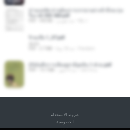
ท่านแม่ทัพ ท่านต้องการภรรยาอย่างข้าถึงจะรุ่งเ
รือง ch 553-560.pdf
My J.
منذ شهرين
493 KB
PDF
จิ่วฉงจื่อ 1_ST.pdf
decht
Pandarin
منذ 18 يومًا
2.7 MB
PDF
(Y)บันทึกการเลี้ยงดูสามียุคหิน 1-4 จบ.pdf
เลิฟ รักนะ
منذ 4 أشهر
19.7 MB
PDF
شروط الاستخدام
الخصوصية
الدعم