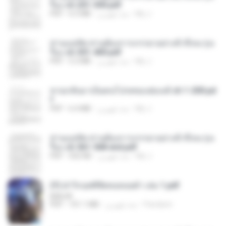
รือง ch 201-300.pdf
My J.
منذ شهرين
6.5 MB
PDF
ท่านแม่ทัพ ท่านต้องการภรรยาอย่างข้าถึงจะรุ่งเ
รือง ch 301-400.pdf
My J.
منذ شهرين
5.2 MB
PDF
หวนกลับมาเป็นคนโปรดของฮ่องเต้ ch 1-200.pd
f
My J.
منذ شهرين
6.4 MB
PDF
ท่านแม่ทัพ ท่านต้องการภรรยาอย่างข้าถึงจะรุ่งเ
รือง ch 561-568 end.pdf
My J.
منذ شهرين
502 KB
PDF
(Y) ฝ่าวิกฤตพิชิตหอคอยดำ เล่ม 1.pdf
BAILIW
Pandarin
منذ شهرين
101.1 MB
PDF