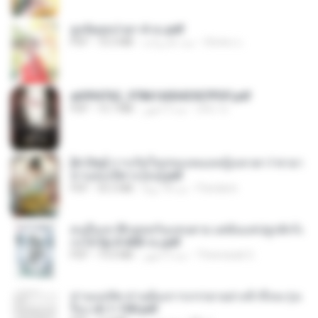
ฮูหยิuสุดป่วuฯ 4 จบ.pdf
ณิชพน แ.
منذ عام واحد
72.5 MB
PDF
a6994762_9786160043507PDF.pdf
อริยา ด.
منذ 3 أشهر
15.7 MB
PDF
[A Chu] การเกิดใหม่ของหมอหญิงเทวดา l ชายา
ท่านอ๋องปีศาจ [จบ].pdf
Pandarin
منذ 18 يومًا
35.5 MB
PDF
คนอื่นเขาฝึกยุทธกันแทบตาย แต่ฉันแค่ปลูกผักก็เ
ก่งได้ Ep.0-600 จบ.pdf
Theerasak G.
منذ 3 أشهر
19.0 MB
PDF
ท่านแม่ทัพ ท่านต้องการภรรยาอย่างข้าถึงจะรุ่งเ
รือง ch 1-100.pdf