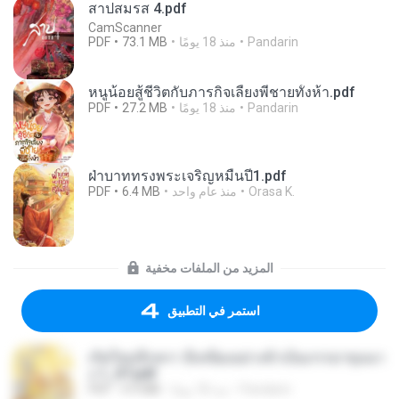
สาปสมรส 4.pdf
CamScanner
Pandarin
منذ 18 يومًا
73.1 MB
PDF
หนูน้อยสู้ชีวิตกับภารกิจเลี้ยงพี่ชายทั้งห้า.pdf
Pandarin
منذ 18 يومًا
27.2 MB
PDF
ฝ่าบาททรงพระเจริญหมื่นปี1.pdf
Orasa K.
منذ عام واحد
6.4 MB
PDF
المزيد من الملفات مخفية
استمر في التطبيق
เกิดใหม่อีกครา อี๋เหนียงอย่างข้าเป็นภรรยาขุนนา
ง 1_ST.pdf
Pandarin
منذ 18 يومًا
4.9 MB
PDF