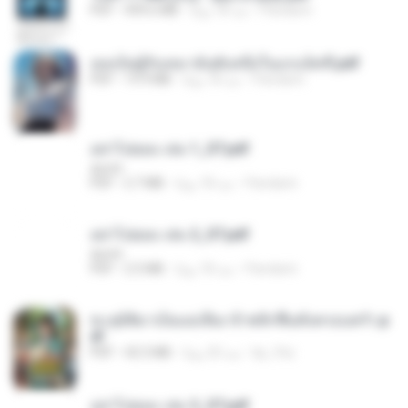
Pandarin
منذ 18 يومًا
499.6 MB
PDF
เธอเป็นผู้รับเหมาอันดับหนึ่งในแกแล็คซี่.pdf
Pandarin
منذ 18 يومًا
19.9 MB
PDF
อย่าไปยอม เล่ม 1_ST.pdf
decht
Pandarin
منذ 18 يومًا
2.7 MB
PDF
อย่าไปยอม เล่ม 2_ST.pdf
decht
Pandarin
منذ 18 يومًا
2.5 MB
PDF
ทะลุมิติมาเป็นแม่เลี้ยง ข้าพลิกฟื้นทั้งครอบครัว.p
df
kp_fha
منذ 20 يومًا
42.5 MB
PDF
อย่าไปยอม เล่ม 3_ST.pdf