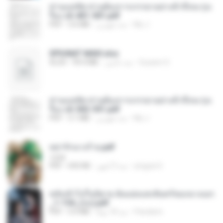
ท่านแม่ทัพ ท่านต้องการภรรยาอย่างข้าถึงจะรุ่งเ
รือง ch 401-501.pdf
My J.
منذ شهرين
3.6 MB
PDF
SPIUNAT MAVI.xlsx
Susann S.
منذ عامين
99.4 MB
XLSX
ท่านแม่ทัพ ท่านต้องการภรรยาอย่างข้าถึงจะรุ่งเ
รือง ch 502-551.pdf
My J.
منذ شهرين
3.1 MB
PDF
หย่ารักนางร้าย.pdf
1234
yingyai S.
منذ 3 أشهر
692 KB
PDF
หลังเข้าไปในนิยาย ฉันแย่งแสงจันทร์ของนางเอก
_1-154_(จบ).pdf
Pandarin
منذ 18 يومًا
5.6 MB
PDF