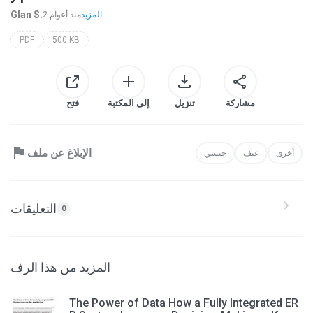
Glan S.
المزيد...
2 منذ أعوام
PDF
500 KB
مشاركة
تنزيل
إلى المكتبة
فتح
الإبلاغ عن ملف
أخرى
عنف
جنسي
التعليقات
0
المزيد من هذا الرف
The Power of Data How a Fully Integrated ER