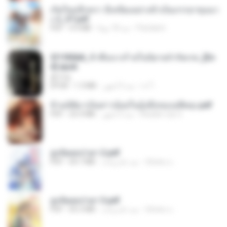
เกิดใหม่อีกครา อี๋เหนียงอย่างข้าเป็นภรรยาขุนนา
ง 2_ST.pdf
Pandarin
منذ 18 يومًا
4.9 MB
PDF
3f1f85b8_ข้าคือนางร้ายในนิยายจำกัดเรท_[En
d].epub
君子生
เจ โ.
منذ 3 أشهر
1.3 MB
EPUB
ข้ามมิติมาเป็นสาวน้อยในอุ้งมือของอดีตลุง.pdf
Reader Lily O.
منذ 3 أشهر
25.4 MB
PDF
ฮูหยิuสุดป่วuฯ 2.pdf
ณิชพน แ.
منذ عام واحد
64.7 MB
PDF
ฮูหยิuสุดป่วuฯ 3.pdf
ณิชพน แ.
منذ عام واحد
65.3 MB
PDF