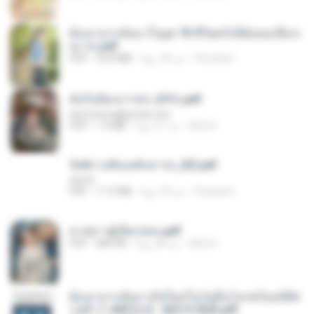
ย้อนเวลากลับมาในยุค 70 ชีวิตครั้งนี้ฉันขอเลือกเ
อง จบ.pdf
Pandarin
منذ 18 يومًا
32.8 MB
PDF
ฉันไม่ต้องการพร สุจิรัน.pdf
tanmobza@gmail.com
Mob K.
منذ 27 يومًا
1.4 MB
PDF
รัตติกาลพิรุณสิบสารท_RZ.pdf
decht
Pandarin
منذ 18 يومًا
11.5 MB
PDF
ม่ายสาวผู้เปียกปอน.pdf
Mob K.
منذ 28 يومًا
684 KB
PDF
ย้อนเวลากลับมาเกิดใหม่ในวันสิ้นโลกพร้อมมิติส่
วนตัว 1-443 [จบ] - 揍趴长颈鹿.pdf