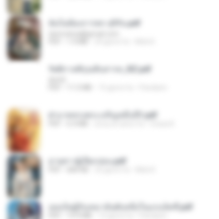
ฉันไม่ต้องการพร สุจิรัน.pdf
tanmobza@gmail.com
PDF
1.4 MB
24 giorni fa
Mob K.
รัตติกาลพิรุณสิบสารท_RZ.pdf
decht
PDF
11.5 MB
15 giorni fa
Pandarin
ฝ่าบาททรงพระเจริญหมื่นปี1.pdf
PDF
6.4 MB
circa un anno fa
Orasa K.
ม่ายสาวผู้เปียกปอน.pdf
PDF
684 KB
25 giorni fa
Mob K.
เธอเป็นผู้รับเหมาอันดับหนึ่งในแกแล็คซี่.pdf
PDF
19.9 MB
15 giorni fa
Pandarin