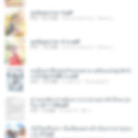
ฮูหยิuสุดป่วuฯ 3.pdf
PDF
65.3 MB
circa un anno fa
ณิชพน แ.
ฮูหยิuสุดป่วuฯ 4 จบ.pdf
PDF
72.5 MB
circa un anno fa
ณิชพน แ.
คนอื่นเขาฝึกยุทธกันแทบตาย แต่ฉันแค่ปลูกผักก็เ
ก่งได้ Ep.0-600 จบ.pdf
PDF
19.0 MB
3 mesi fa
Theerasak G.
ท่านแม่ทัพ ท่านต้องการภรรยาอย่างข้าถึงจะรุ่งเ
รือง ch 1-100.pdf
PDF
4.4 MB
2 mesi fa
My J.
เกิดใหม่อีกครา อี๋เหนียงอย่างข้าเป็นภรรยาขุนนา
ง 2_ST.pdf