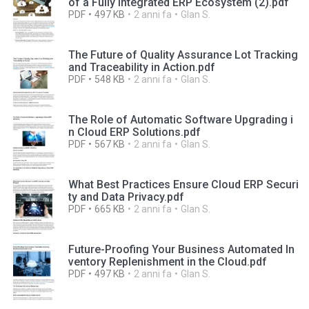
of a Fully Integrated ERP Ecosystem (2).pdf
PDF
497 KB
2 anni fa
Glan S.
The Future of Quality Assurance Lot Tracking
and Traceability in Action.pdf
PDF
548 KB
2 anni fa
Glan S.
The Role of Automatic Software Upgrading i
n Cloud ERP Solutions.pdf
PDF
567 KB
2 anni fa
Glan S.
What Best Practices Ensure Cloud ERP Securi
ty and Data Privacy.pdf
PDF
665 KB
2 anni fa
Glan S.
Future-Proofing Your Business Automated In
ventory Replenishment in the Cloud.pdf
PDF
497 KB
2 anni fa
Glan S.