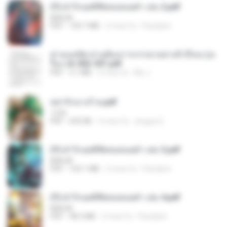
(Y) ฝ่าวิกฤตพิชิตหอคอยดำ เล่ม 2.pdf
BAILIW
PDF
109.7 MB
2 mesi fa
Pandarin
ท่านแม่ทัพ ท่านต้องการภรรยาอย่างข้าถึงจะรุ่งเ
รือง ch 502-551.pdf
PDF
3.1 MB
2 mesi fa
My J.
หย่ารักนางร้าย.pdf
1234
PDF
692 KB
3 mesi fa
yingyai S.
(Y) ฝ่าวิกฤตพิชิตหอคอยดำ เล่ม 3.pdf
BAILIW
PDF
103.1 MB
2 mesi fa
Pandarin
(Y) ฝ่าวิกฤตพิชิตหอคอยดำ เล่ม 4.pdf
BAILIW
PDF
98.2 MB
2 mesi fa
Pandarin