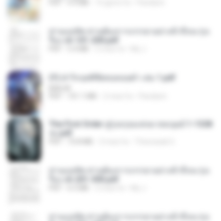
PDF
4.9 MB
15 giorni fa
Pandarin
ท่านแม่ทัพ ท่านต้องการภรรยาอย่างข้าถึงจะรุ่งเ
รือง ch 101-200.pdf
PDF
5.4 MB
2 mesi fa
My J.
(Y) ฝ่าวิกฤตพิชิตหอคอยดำ เล่ม 1.pdf
BAILIW
PDF
101.1 MB
2 mesi fa
Pandarin
The First Order สู่รุ่งอรุณแห่งมวลมนุษย์ 1-1328
จบ.pdf
PDF
72.8 MB
3 mesi fa
Theerasak G.
ท่านแม่ทัพ ท่านต้องการภรรยาอย่างข้าถึงจะรุ่งเ
รือง ch 201-300.pdf
PDF
6.5 MB
2 mesi fa
My J.
ท่านแม่ทัพ ท่านต้องการภรรยาอย่างข้าถึงจะรุ่งเ