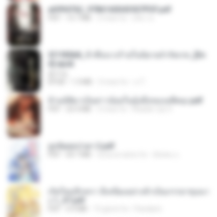
a6994762_9786160043507PDF.pdf
PDF
15.7 MB
3 mesi fa
อริยา ด.
3f1f85b8_ข้าคือนางร้ายในนิยายจำกัดเรท_[En
d].epub
君子生
EPUB
1.3 MB
3 mesi fa
เจ โ.
ข้ามมิติมาเป็นสาวน้อยในอุ้งมือของอดีตลุง.pdf
PDF
25.4 MB
3 mesi fa
Reader Lily O.
ฮูหยิuสุดป่วuฯ 2.pdf
PDF
64.7 MB
circa un anno fa
ณิชพน แ.
เกิดใหม่อีกครา อี๋เหนียงอย่างข้าเป็นภรรยาขุนนา
ง 1_ST.pdf
PDF
4.9 MB
15 giorni fa
Pandarin