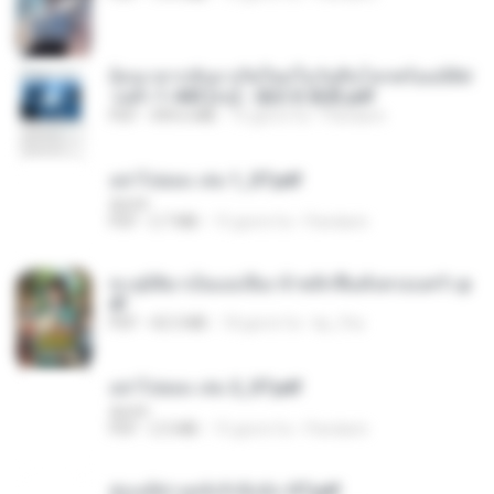
ย้อนเวลากลับมาเกิดใหม่ในวันสิ้นโลกพร้อมมิติส่
วนตัว 1-443 [จบ] - 揍趴长颈鹿.pdf
PDF
499.6 MB
15 giorni fa
Pandarin
อย่าไปยอม เล่ม 1_ST.pdf
decht
PDF
2.7 MB
15 giorni fa
Pandarin
ทะลุมิติมาเป็นแม่เลี้ยง ข้าพลิกฟื้นทั้งครอบครัว.p
df
PDF
42.5 MB
18 giorni fa
kp_fha
อย่าไปยอม เล่ม 2_ST.pdf
decht
PDF
2.5 MB
15 giorni fa
Pandarin
ฮ่องเต้ช่างคลั่งรักยิ่งนัก-ST.pdf