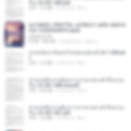
รือง ch 301-400.pdf
PDF
5.2 MB
2 mesi fa
My J.
6c7c8d33_3f85779c_e3783cf1-e033-4265-8
fe2-1e23b5a9dff0.epub
littlebbear96
EPUB
804 KB
24 giorni fa
ทอฝัน ม.
หวนกลับมาเป็นคนโปรดของฮ่องเต้ ch 1-200.pd
f
PDF
6.4 MB
2 mesi fa
My J.
ท่านแม่ทัพ ท่านต้องการภรรยาอย่างข้าถึงจะรุ่งเ
รือง ch 561-568 end.pdf
PDF
502 KB
2 mesi fa
My J.
ท่านแม่ทัพ ท่านต้องการภรรยาอย่างข้าถึงจะรุ่งเ
รือง ch 401-501.pdf
PDF
3.6 MB
2 mesi fa
My J.