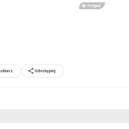
Podgląd
.
obierz
Udostępnij