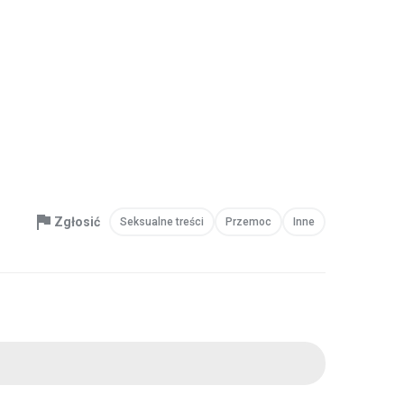
Zgłosić
Seksualne treści
Przemoc
Inne