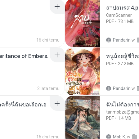
สาปสมรส 4.p
CamScanner
PDF
73.1 MB
16 dni temu
Pandarin
w
heritance of Embers.
หนูน้อยสู้ชีวิ
PDF
27.2 MB
2 lata temu
Pandarin
w
ครั้งนี้ฉันขอเลือกเอ
ฉันไม่ต้องการ
tanmobza@gmai
PDF
1.4 MB
16 dni temu
Mob K.
w