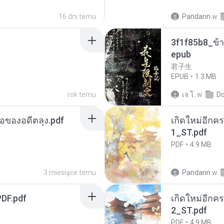
16 dni temu
Pandarin
w
3f1f85b8_ข้า
epub
君子生
EPUB
1.3 MB
rok temu
เจ โ.
w
D
ือของอดีตลุง.pdf
เกิดใหม่อีกคร
1_ST.pdf
PDF
4.9 MB
3 miesiące temu
Pandarin
w
DF.pdf
เกิดใหม่อีกคร
2_ST.pdf
PDF
4.9 MB