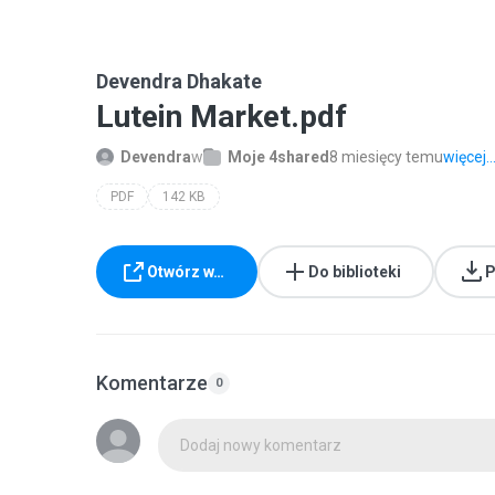
Devendra Dhakate
Lutein Market.pdf
Devendra
w
Moje 4shared
8 miesięcy temu
więcej..
PDF
142 KB
Otwórz w…
Do biblioteki
P
Komentarze
0
Dodaj nowy komentarz