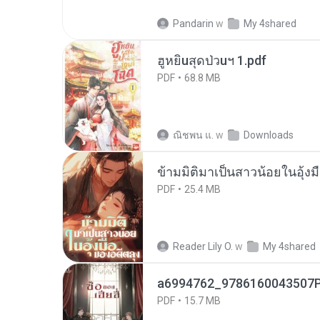
Pandarin
w
My 4shared
ฮูหยิuสุดป่วuฯ 1.pdf
PDF
68.8 MB
ณิชพน แ.
w
Downloads
ข้ามมิติมาเป็นสาวน้อยในอุ้งม
PDF
25.4 MB
Reader Lily O.
w
My 4shared
a6994762_9786160043507P
PDF
15.7 MB