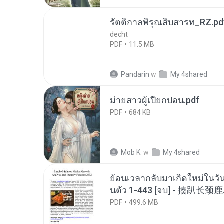
รัตติกาลพิรุณสิบสารท_RZ.pd
decht
PDF
11.5 MB
Pandarin
w
My 4shared
ม่ายสาวผู้เปียกปอน.pdf
PDF
684 KB
Mob K.
w
My 4shared
ย้อนเวลากลับมาเกิดใหม่ในวัน
นตัว 1-443 [จบ] - 揍趴长颈鹿
PDF
499.6 MB