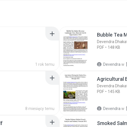
Bubble Tea M
Devendra Dhaka
PDF
148 KB
1 rok temu
Devendra
w
Agricultural 
Devendra Dhaka
PDF
145 KB
8 miesięcy temu
Devendra
w
df
Smoked Salm