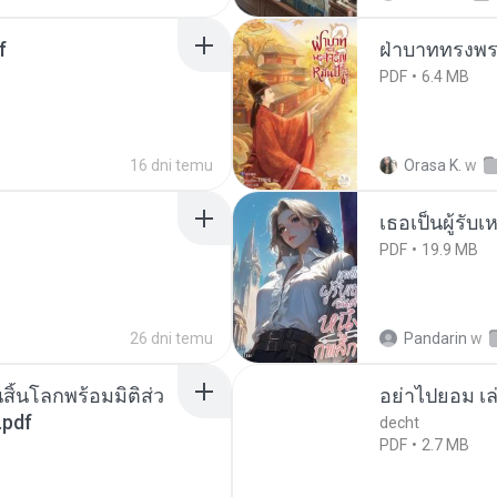
f
ฝ่าบาททรงพระ
PDF
6.4 MB
16 dni temu
Orasa K.
w
เธอเป็นผู้รับ
PDF
19.9 MB
26 dni temu
Pandarin
w
สิ้นโลกพร้อมมิติส่ว
อย่าไปยอม เล
.pdf
decht
PDF
2.7 MB