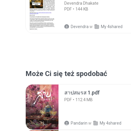
Devendra Dhakate
PDF
144 KB
Devendra
w
My 4shared
Może Ci się też spodobać
สาปสมรส 1.pdf
PDF
112.4 MB
Pandarin
w
My 4shared