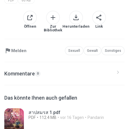
PDF
60 KB
Öffnen
Zur
Herunterladen
Link
Bibliothek
Melden
Sexuell
Gewalt
Sonstiges
Kommentare
0
Das könnte Ihnen auch gefallen
สาปสมรส 1.pdf
PDF
112.4 MB
vor 16 Tagen
Pandarin