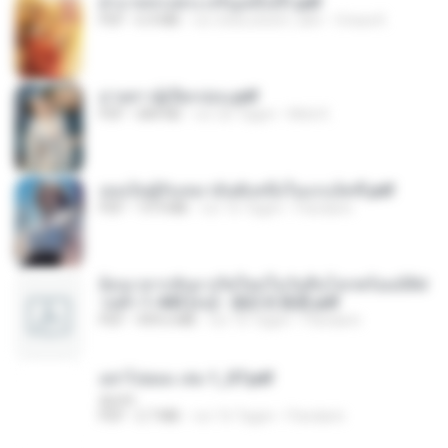
ฝ่าบาททรงพระเจริญหมื่นปี1.pdf
PDF
6.4 MB
vor etwa einem Jahr
Orasa K.
ม่ายสาวผู้เปียกปอน.pdf
PDF
684 KB
vor 26 Tagen
Mob K.
เธอเป็นผู้รับเหมาอันดับหนึ่งในแกแล็คซี่.pdf
PDF
19.9 MB
vor 16 Tagen
Pandarin
ย้อนเวลากลับมาเกิดใหม่ในวันสิ้นโลกพร้อมมิติส่
วนตัว 1-443 [จบ] - 揍趴长颈鹿.pdf
PDF
499.6 MB
vor 16 Tagen
Pandarin
อย่าไปยอม เล่ม 1_ST.pdf
decht
PDF
2.7 MB
vor 16 Tagen
Pandarin