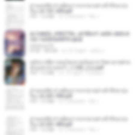
ท่านแม่ทัพ ท่านต้องการภรรยาอย่างข้าถึงจะรุ่งเ
รือง ch 101-200.pdf
PDF
5.4 MB
vor 2 Monaten
My J.
6c7c8d33_3f85779c_e3783cf1-e033-4265-8
fe2-1e23b5a9dff0.epub
littlebbear96
EPUB
804 KB
vor 25 Tagen
ทอฝัน ม.
หลังจากพี่สาวคนโตกลายเป็นทาส รัชทายาทตำห
นักบูรพาตาแดงก่ำ_1-242_(จบ).pdf
PDF
9.3 MB
vor 16 Tagen
Pandarin
ท่านแม่ทัพ ท่านต้องการภรรยาอย่างข้าถึงจะรุ่งเ
รือง ch 201-300.pdf
PDF
6.5 MB
vor 2 Monaten
My J.
ท่านแม่ทัพ ท่านต้องการภรรยาอย่างข้าถึงจะรุ่งเ
รือง ch 301-400.pdf
PDF
5.2 MB
vor 2 Monaten
My J.