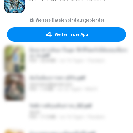
PDF
53.7 MB
vor 2 Jahren
federico f
Weitere Dateien sind ausgeblendet
Weiter in der App
ย้อนเวลากลับมาในยุค 70 ชีวิตครั้งนี้ฉันขอเลือกเ
อง จบ.pdf
PDF
32.8 MB
vor 16 Tagen
Pandarin
ฉันไม่ต้องการพร สุจิรัน.pdf
tanmobza@gmail.com
PDF
1.4 MB
vor 25 Tagen
Mob K.
รัตติกาลพิรุณสิบสารท_RZ.pdf
decht
PDF
11.5 MB
vor 16 Tagen
Pandarin