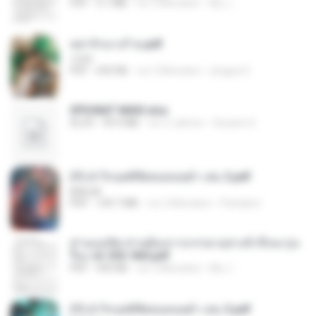
PDF
3.1 MB
vor 2 Monaten
My J.
หย่ารักนางร้าย.pdf
1234
PDF
692 KB
vor 3 Monaten
yingyai S.
SPIUNAT MAVI.xlsx
XLSX
99.4 MB
vor 2 Jahren
Susann S.
(Y) ฝ่าวิกฤตพิชิตหอคอยดำ เล่ม 2.pdf
BAILIW
PDF
109.7 MB
vor 2 Monaten
Pandarin
ท่านแม่ทัพ ท่านต้องการภรรยาอย่างข้าถึงจะรุ่งเ
รือง ch 553-560.pdf
PDF
493 KB
vor 2 Monaten
My J.
(Y) ฝ่าวิกฤตพิชิตหอคอยดำ เล่ม 3.pdf