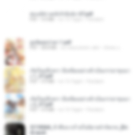
ฮ่องเต้ช่างคลั่งรักยิ่งนัก-ST.pdf
PDF
9.0 MB
vor 16 Tagen
Pandarin
ฮูหยิuสุดป่วuฯ 1.pdf
PDF
68.8 MB
vor etwa einem Jahr
ณิชพน แ.
เกิดใหม่อีกครา อี๋เหนียงอย่างข้าเป็นภรรยาขุนนา
ง 1_ST.pdf
PDF
4.9 MB
vor 16 Tagen
Pandarin
เกิดใหม่อีกครา อี๋เหนียงอย่างข้าเป็นภรรยาขุนนา
ง 2_ST.pdf
PDF
4.9 MB
vor 16 Tagen
Pandarin
3f1f85b8_ข้าคือนางร้ายในนิยายจำกัดเรท_[En
d].epub