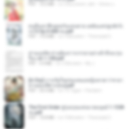
PDF
72.5 MB
vor etwa einem Jahr
ณิชพน แ.
คนอื่นเขาฝึกยุทธกันแทบตาย แต่ฉันแค่ปลูกผักก็เ
ก่งได้ Ep.0-600 จบ.pdf
PDF
19.0 MB
vor 3 Monaten
Theerasak G.
ท่านแม่ทัพ ท่านต้องการภรรยาอย่างข้าถึงจะรุ่งเ
รือง ch 1-100.pdf
PDF
4.4 MB
vor 2 Monaten
My J.
[A Chu] การเกิดใหม่ของหมอหญิงเทวดา l ชายา
ท่านอ๋องปีศาจ [จบ].pdf
PDF
35.5 MB
vor 16 Tagen
Pandarin
The First Order สู่รุ่งอรุณแห่งมวลมนุษย์ 1-1328
จบ.pdf
PDF
72.8 MB
vor 3 Monaten
Theerasak G.