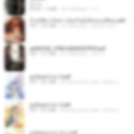
君子生
EPUB
1.3 MB
vor 3 Monaten
เจ โ.
ข้ามมิติมาเป็นสาวน้อยในอุ้งมือของอดีตลุง.pdf
PDF
25.4 MB
vor 3 Monaten
Reader Lily O.
a6994762_9786160043507PDF.pdf
PDF
15.7 MB
vor 3 Monaten
อริยา ด.
ฮูหยิuสุดป่วuฯ 2.pdf
PDF
64.7 MB
vor etwa einem Jahr
ณิชพน แ.
ฮูหยิuสุดป่วuฯ 3.pdf
PDF
65.3 MB
vor etwa einem Jahr
ณิชพน แ.
ฮูหยิuสุดป่วuฯ 4 จบ.pdf