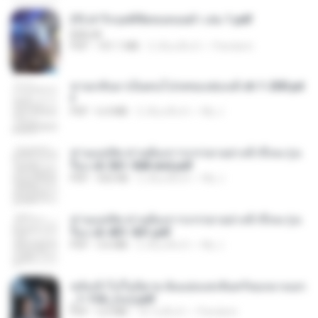
(Y) ฝ่าวิกฤตพิชิตหอคอยดำ เล่ม 1.pdf
BAILIW
PDF
101.1 MB
2 เดือนที่แล้ว
Pandarin
หวนกลับมาเป็นคนโปรดของฮ่องเต้ ch 1-200.pd
f
PDF
6.4 MB
2 เดือนที่แล้ว
My J.
ท่านแม่ทัพ ท่านต้องการภรรยาอย่างข้าถึงจะรุ่งเ
รือง ch 561-568 end.pdf
PDF
502 KB
2 เดือนที่แล้ว
My J.
ท่านแม่ทัพ ท่านต้องการภรรยาอย่างข้าถึงจะรุ่งเ
รือง ch 401-501.pdf
PDF
3.6 MB
2 เดือนที่แล้ว
My J.
หลังเข้าไปในนิยาย ฉันแย่งแสงจันทร์ของนางเอก
_1-154_(จบ).pdf
PDF
5.6 MB
18 วันที่แล้ว
Pandarin