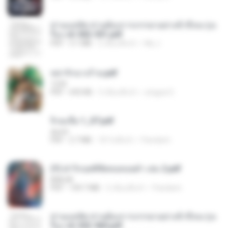
ท่านแม่ทัพ ท่านต้องการภรรยาอย่างข้าถึงจะรุ่งเ
รือง ch 502-551.pdf
PDF
3.1 MB
2 เดือนที่แล้ว
My J.
หย่ารักนางร้าย.pdf
1234
PDF
692 KB
3 เดือนที่แล้ว
yingyai S.
จิ่วฉงจื่อ 1_ST.pdf
decht
PDF
2.7 MB
18 วันที่แล้ว
Pandarin
(Y) ฝ่าวิกฤตพิชิตหอคอยดำ เล่ม 2.pdf
BAILIW
PDF
109.7 MB
2 เดือนที่แล้ว
Pandarin
ท่านแม่ทัพ ท่านต้องการภรรยาอย่างข้าถึงจะรุ่งเ
รือง ch 553-560.pdf