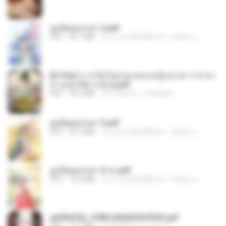
ฮูหยิuสุดป่วuฯ 2.pdf
PDF
64.7 MB
ประมาณหนึ่งปีที่แล้ว
ณิชพน แ.
[A Chu] การเกิดใหม่ของหมอหญิงเทวดา l ชายา
ท่านอ๋องปีศาจ [จบ].pdf
PDF
35.5 MB
18 วันที่แล้ว
Pandarin
ฮูหยิuสุดป่วuฯ 3.pdf
PDF
65.3 MB
ประมาณหนึ่งปีที่แล้ว
ณิชพน แ.
ฮูหยิuสุดป่วuฯ 4 จบ.pdf
PDF
72.5 MB
ประมาณหนึ่งปีที่แล้ว
ณิชพน แ.
a6994762_9786160043507PDF.pdf