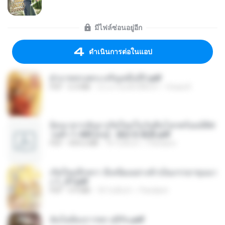
มีไฟล์ซ่อนอยู่อีก
ดำเนินการต่อในแอป
ฝ่าบาททรงพระเจริญหมื่นปี1.pdf
PDF
6.4 MB
ประมาณหนึ่งปีที่แล้ว
Orasa K.
ย้อนเวลากลับมาเกิดใหม่ในวันสิ้นโลกพร้อมมิติส่
วนตัว 1-443 [จบ] - 揍趴长颈鹿.pdf
PDF
499.6 MB
18 วันที่แล้ว
Pandarin
เกิดใหม่อีกครา อี๋เหนียงอย่างข้าเป็นภรรยาขุนนา
ง 1_ST.pdf
PDF
4.9 MB
18 วันที่แล้ว
Pandarin
ฉันไม่ต้องการพร สุจิรัน.pdf