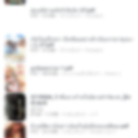
ฮ่องเต้ช่างคลั่งรักยิ่งนัก-ST.pdf
PDF
9.0 MB
18 วันที่แล้ว
Pandarin
เกิดใหม่อีกครา อี๋เหนียงอย่างข้าเป็นภรรยาขุนนา
ง 2_ST.pdf
PDF
4.9 MB
18 วันที่แล้ว
Pandarin
ฮูหยิuสุดป่วuฯ 1.pdf
PDF
68.8 MB
ประมาณหนึ่งปีที่แล้ว
ณิชพน แ.
3f1f85b8_ข้าคือนางร้ายในนิยายจำกัดเรท_[En
d].epub
君子生
EPUB
1.3 MB
3 เดือนที่แล้ว
เจ โ.
ข้ามมิติมาเป็นสาวน้อยในอุ้งมือของอดีตลุง.pdf
PDF
25.4 MB
3 เดือนที่แล้ว
Reader Lily O.