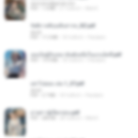
tanmobza@gmail.com
PDF
1.4 MB
27 วันที่แล้ว
Mob K.
รัตติกาลพิรุณสิบสารท_RZ.pdf
decht
PDF
11.5 MB
18 วันที่แล้ว
Pandarin
เธอเป็นผู้รับเหมาอันดับหนึ่งในแกแล็คซี่.pdf
PDF
19.9 MB
18 วันที่แล้ว
Pandarin
อย่าไปยอม เล่ม 1_ST.pdf
decht
PDF
2.7 MB
18 วันที่แล้ว
Pandarin
ม่ายสาวผู้เปียกปอน.pdf
PDF
684 KB
28 วันที่แล้ว
Mob K.