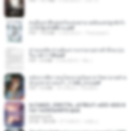
PDF
15.7 MB
3 เดือนที่แล้ว
อริยา ด.
คนอื่นเขาฝึกยุทธกันแทบตาย แต่ฉันแค่ปลูกผักก็เ
ก่งได้ Ep.0-600 จบ.pdf
PDF
19.0 MB
3 เดือนที่แล้ว
Theerasak G.
ท่านแม่ทัพ ท่านต้องการภรรยาอย่างข้าถึงจะรุ่งเ
รือง ch 1-100.pdf
PDF
4.4 MB
2 เดือนที่แล้ว
My J.
หลังจากพี่สาวคนโตกลายเป็นทาส รัชทายาทตำห
นักบูรพาตาแดงก่ำ_1-242_(จบ).pdf
PDF
9.3 MB
18 วันที่แล้ว
Pandarin
6c7c8d33_3f85779c_e3783cf1-e033-4265-8
fe2-1e23b5a9dff0.epub
littlebbear96
EPUB
804 KB
27 วันที่แล้ว
ทอฝัน ม.