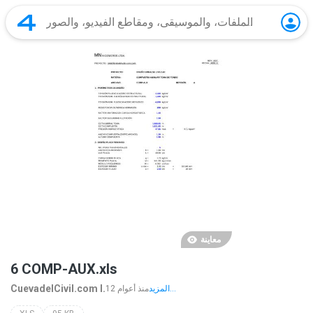
معاينة
6 COMP-AUX.xls
CuevadelCivil.com I.
المزيد...
12 منذ أعوام