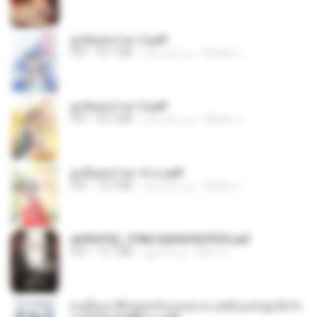
ฮูหยิuสุดป่วuฯ 2.pdf
ณิชพน แ.
منذ عام واحد
64.7 MB
PDF
ฮูหยิuสุดป่วuฯ 3.pdf
ณิชพน แ.
منذ عام واحد
65.3 MB
PDF
ฮูหยิuสุดป่วuฯ 4 จบ.pdf
ณิชพน แ.
منذ عام واحد
72.5 MB
PDF
a6994762_9786160043507PDF.pdf
อริยา ด.
منذ 3 أشهر
15.7 MB
PDF
คนอื่นเขาฝึกยุทธกันแทบตาย แต่ฉันแค่ปลูกผักก็เ