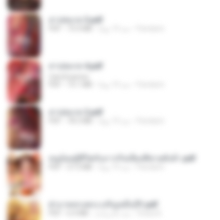
สาปสมรส 3.pdf
Pandarin
منذ 19 يومًا
73.4 MB
PDF
สาปสมรส 4.pdf
CamScanner
Pandarin
منذ 19 يومًا
73.1 MB
PDF
สาปสมรส 2.pdf
Pandarin
منذ 19 يومًا
78.3 MB
PDF
หนูน้อยสู้ชีวิตกับภารกิจเลี้ยงพี่ชายทั้งห้า.pdf
Pandarin
منذ 19 يومًا
27.2 MB
PDF
ฝ่าบาททรงพระเจริญหมื่นปี1.pdf
Orasa K.
منذ عام واحد
6.4 MB
PDF