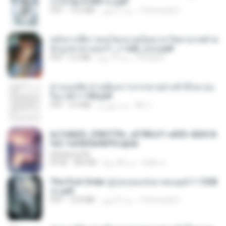
ก่งได้ Ep.0-600 จบ.pdf
Theerasak G.
منذ 3 أشهر
19.0 MB
PDF
หลังจากพี่สาวคนโตกลายเป็นทาส รัชทายาทตำห
นักบูรพาตาแดงก่ำ_1-242_(จบ).pdf
Pandarin
منذ 19 يومًا
9.3 MB
PDF
ท่านแม่ทัพ ท่านต้องการภรรยาอย่างข้าถึงจะรุ่งเ
รือง ch 1-100.pdf
My J.
منذ شهرين
4.4 MB
PDF
6c7c8d33_3f85779c_e3783cf1-e033-4265-8
fe2-1e23b5a9dff0.epub
littlebbear96
ทอฝัน ม.
منذ 28 يومًا
804 KB
EPUB
The First Order สู่รุ่งอรุณแห่งมวลมนุษย์ 1-1328
จบ.pdf
Theerasak G.
منذ 3 أشهر
72.8 MB
PDF