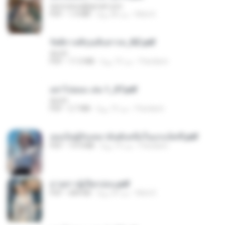
tanmobza@gmail.com
Mob K.
منذ 28 يومًا
1.4 MB
PDF
รัตติกาลพิรุณสิบสารท_RZ.pdf
decht
Pandarin
منذ 19 يومًا
11.5 MB
PDF
อย่าไปยอม เล่ม 1_ST.pdf
decht
Pandarin
منذ 19 يومًا
2.7 MB
PDF
เธอเป็นผู้รับเหมาอันดับหนึ่งในแกแล็คซี่.pdf
Pandarin
منذ 19 يومًا
19.9 MB
PDF
ม่ายสาวผู้เปียกปอน.pdf
Mob K.
منذ 29 يومًا
684 KB
PDF