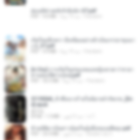
ฮ่องเต้ช่างคลั่งรักยิ่งนัก-ST.pdf
Pandarin
منذ 19 يومًا
9.0 MB
PDF
เกิดใหม่อีกครา อี๋เหนียงอย่างข้าเป็นภรรยาขุนนา
ง 2_ST.pdf
Pandarin
منذ 19 يومًا
4.9 MB
PDF
[A Chu] การเกิดใหม่ของหมอหญิงเทวดา l ชายา
ท่านอ๋องปีศาจ [จบ].pdf
Pandarin
منذ 19 يومًا
35.5 MB
PDF
3f1f85b8_ข้าคือนางร้ายในนิยายจำกัดเรท_[En
d].epub
君子生
เจ โ.
منذ 3 أشهر
1.3 MB
EPUB
ข้ามมิติมาเป็นสาวน้อยในอุ้งมือของอดีตลุง.pdf
Reader Lily O.
منذ 3 أشهر
25.4 MB
PDF