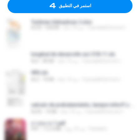
استمر في التطبيق
Turbinas hidraulicas 2.xlsx
CuevadelCivil.com I.
منذ 14 عامًا
628 KB
XLSX
longitud de desarrollo aci-318-11.xls
CuevadelCivil.com I.
منذ 13 عامًا
80 KB
XLS
VRS.xls
CuevadelCivil.com I.
منذ 12 عامًا
70 KB
XLS
calculo de pretratamiento, tanque imhoff y humedales.xlsx
CuevadelCivil.com I.
منذ 14 عامًا
73 KB
XLSX
สาปสมรส 1.pdf
Pandarin
منذ 19 يومًا
112.4 MB
PDF