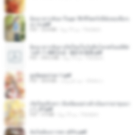
ย้อนเวลากลับมาในยุค 70 ชีวิตครั้งนี้ฉันขอเลือกเ
อง จบ.pdf
Pandarin
منذ 19 يومًا
32.8 MB
PDF
ย้อนเวลากลับมาเกิดใหม่ในวันสิ้นโลกพร้อมมิติส่
วนตัว 1-443 [จบ] - 揍趴长颈鹿.pdf
Pandarin
منذ 19 يومًا
499.6 MB
PDF
ฮูหยิuสุดป่วuฯ 1.pdf
ณิชพน แ.
منذ عام واحد
68.8 MB
PDF
เกิดใหม่อีกครา อี๋เหนียงอย่างข้าเป็นภรรยาขุนนา
ง 1_ST.pdf
Pandarin
منذ 19 يومًا
4.9 MB
PDF
ฉันไม่ต้องการพร สุจิรัน.pdf