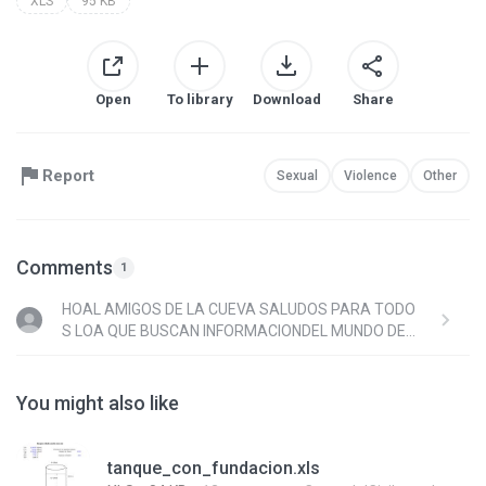
XLS
95 KB
Open
To library
Download
Share
Report
Sexual
Violence
Other
Comments
1
HOAL AMIGOS DE LA CUEVA SALUDOS PARA TODO
S LOA QUE BUSCAN INFORMACIONDEL MUNDO DEL
A INGENIERIA UNSALUDO COORDIAL ALA DIATANCI
A CHAOOO
You might also like
tanque_con_fundacion.xls