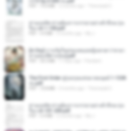
ก่งได้ Ep.0-600 จบ.pdf
PDF
19.0 MB
3 months ago
Theerasak G.
ท่านแม่ทัพ ท่านต้องการภรรยาอย่างข้าถึงจะรุ่งเ
รือง ch 1-100.pdf
PDF
4.4 MB
2 months ago
My J.
[A Chu] การเกิดใหม่ของหมอหญิงเทวดา l ชายา
ท่านอ๋องปีศาจ [จบ].pdf
PDF
35.5 MB
17 days ago
Pandarin
The First Order สู่รุ่งอรุณแห่งมวลมนุษย์ 1-1328
จบ.pdf
PDF
72.8 MB
3 months ago
Theerasak G.
ท่านแม่ทัพ ท่านต้องการภรรยาอย่างข้าถึงจะรุ่งเ
รือง ch 101-200.pdf
PDF
5.4 MB
2 months ago
My J.