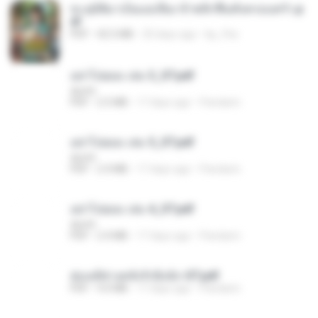
ทะลุมิติมาเป็นแม่เลี้ยง ข้าพลิกฟื้นทั้งครอบครัว.p
df
PDF
42.5 MB
20 days ago
kp_fha
อย่าไปยอม เล่ม 3_ST.pdf
decht
PDF
2.5 MB
17 days ago
Pandarin
อย่าไปยอม เล่ม 5_ST.pdf
decht
PDF
2.4 MB
17 days ago
Pandarin
อย่าไปยอม เล่ม 4_ST.pdf
decht
PDF
2.4 MB
17 days ago
Pandarin
ฮ่องเต้ช่างคลั่งรักยิ่งนัก-ST.pdf
PDF
9.0 MB
17 days ago
Pandarin