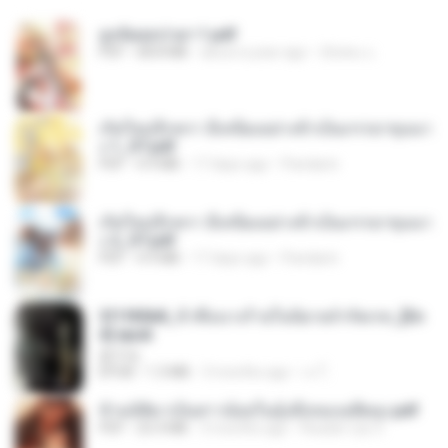
ฮูหยิuสุดป่วuฯ 1.pdf
PDF
68.8 MB
about a year ago
ณิชพน แ.
เกิดใหม่อีกครา อี๋เหนียงอย่างข้าเป็นภรรยาขุนนา
ง 1_ST.pdf
PDF
4.9 MB
17 days ago
Pandarin
เกิดใหม่อีกครา อี๋เหนียงอย่างข้าเป็นภรรยาขุนนา
ง 2_ST.pdf
PDF
4.9 MB
17 days ago
Pandarin
3f1f85b8_ข้าคือนางร้ายในนิยายจำกัดเรท_[En
d].epub
君子生
EPUB
1.3 MB
3 months ago
เจ โ.
ข้ามมิติมาเป็นสาวน้อยในอุ้งมือของอดีตลุง.pdf
PDF
25.4 MB
3 months ago
Reader Lily O.