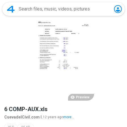
Preview
6 COMP-AUX.xls
CuevadelCivil.com I.
12 years ago
more...