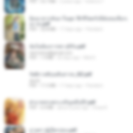
PDF
53.7 MB
2 years ago
federico f
ย้อนเวลากลับมาในยุค 70 ชีวิตครั้งนี้ฉันขอเลือกเ
อง จบ.pdf
PDF
32.8 MB
17 days ago
Pandarin
ฉันไม่ต้องการพร สุจิรัน.pdf
tanmobza@gmail.com
PDF
1.4 MB
26 days ago
Mob K.
รัตติกาลพิรุณสิบสารท_RZ.pdf
decht
PDF
11.5 MB
17 days ago
Pandarin
ฝ่าบาททรงพระเจริญหมื่นปี1.pdf
PDF
6.4 MB
about a year ago
Orasa K.
ม่ายสาวผู้เปียกปอน.pdf