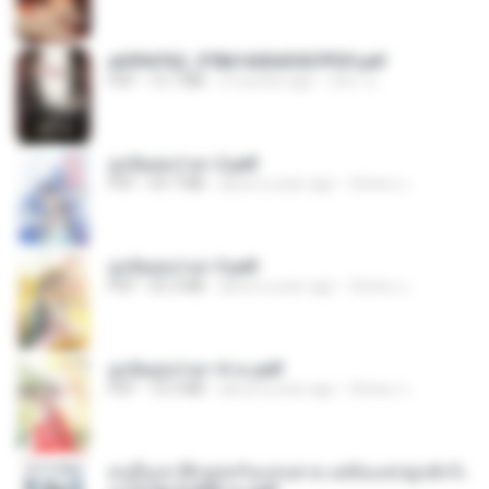
a6994762_9786160043507PDF.pdf
PDF
15.7 MB
3 months ago
อริยา ด.
ฮูหยิuสุดป่วuฯ 2.pdf
PDF
64.7 MB
about a year ago
ณิชพน แ.
ฮูหยิuสุดป่วuฯ 3.pdf
PDF
65.3 MB
about a year ago
ณิชพน แ.
ฮูหยิuสุดป่วuฯ 4 จบ.pdf
PDF
72.5 MB
about a year ago
ณิชพน แ.
คนอื่นเขาฝึกยุทธกันแทบตาย แต่ฉันแค่ปลูกผักก็เ