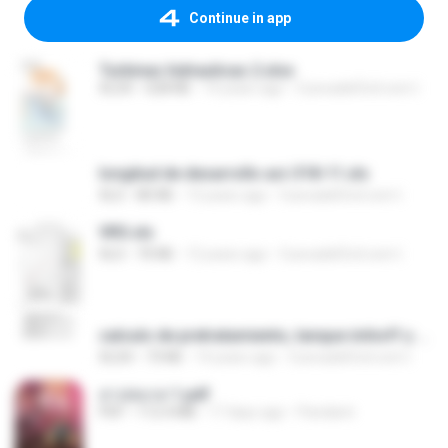
Continue in app
Turbinas hidraulicas 2.xlsx
XLSX
628 KB
14 years ago
CuevadelCivil.com I.
longitud de desarrollo aci-318-11.xls
XLS
80 KB
13 years ago
CuevadelCivil.com I.
VRS.xls
XLS
70 KB
12 years ago
CuevadelCivil.com I.
calculo de pretratamiento, tanque imhoff y humedales.xlsx
XLSX
73 KB
14 years ago
CuevadelCivil.com I.
สาปสมรส 1.pdf
PDF
112.4 MB
17 days ago
Pandarin