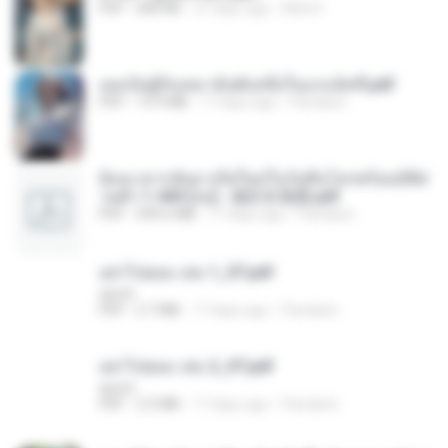
PDF
684 KB
27 days ago
Mob K.
เธอเป็นผู้รับเหมาอันดับหนึ่งในแกแล็คซี่.pdf
PDF
19.9 MB
17 days ago
Pandarin
ย้อนเวลากลับมาเกิดใหม่ในวันสิ้นโลกพร้อมมิติส่
วนตัว 1-443 [จบ] - 揍趴长颈鹿.pdf
PDF
499.6 MB
17 days ago
Pandarin
อย่าไปยอม เล่ม 1_ST.pdf
decht
PDF
2.7 MB
17 days ago
Pandarin
อย่าไปยอม เล่ม 2_ST.pdf
decht
PDF
2.5 MB
17 days ago
Pandarin