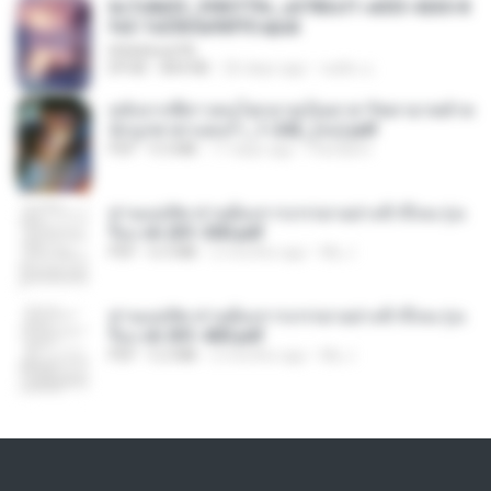
6c7c8d33_3f85779c_e3783cf1-e033-4265-8
fe2-1e23b5a9dff0.epub
littlebbear96
EPUB
804 KB
26 days ago
ทอฝัน ม.
หลังจากพี่สาวคนโตกลายเป็นทาส รัชทายาทตำห
นักบูรพาตาแดงก่ำ_1-242_(จบ).pdf
PDF
9.3 MB
17 days ago
Pandarin
ท่านแม่ทัพ ท่านต้องการภรรยาอย่างข้าถึงจะรุ่งเ
รือง ch 201-300.pdf
PDF
6.5 MB
2 months ago
My J.
ท่านแม่ทัพ ท่านต้องการภรรยาอย่างข้าถึงจะรุ่งเ
รือง ch 301-400.pdf
PDF
5.2 MB
2 months ago
My J.