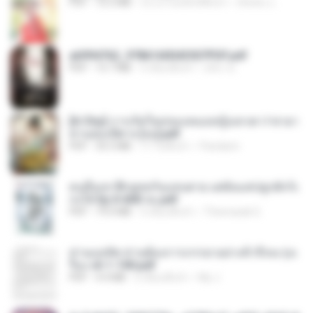
PDF
72.5 MB
ประมาณหนึ่งปีที่แล้ว
ณิชพน แ.
a6994762_9786160043507PDF.pdf
PDF
15.7 MB
3 เดือนที่แล้ว
อริยา ด.
[A Chu] การเกิดใหม่ของหมอหญิงเทวดา l ชายา
ท่านอ๋องปีศาจ [จบ].pdf
PDF
35.5 MB
17 วันที่แล้ว
Pandarin
คนอื่นเขาฝึกยุทธกันแทบตาย แต่ฉันแค่ปลูกผักก็เ
ก่งได้ Ep.0-600 จบ.pdf
PDF
19.0 MB
3 เดือนที่แล้ว
Theerasak G.
ท่านแม่ทัพ ท่านต้องการภรรยาอย่างข้าถึงจะรุ่งเ
รือง ch 1-100.pdf
PDF
4.4 MB
2 เดือนที่แล้ว
My J.