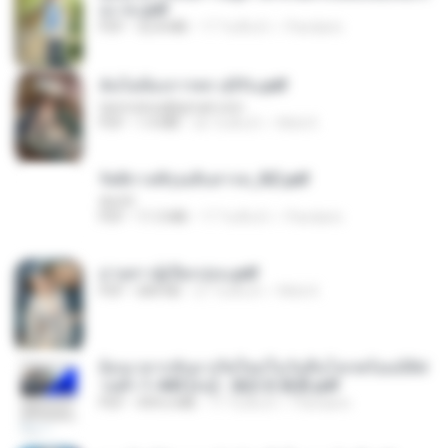
อง จบ.pdf
PDF
32.8 MB
17 วันที่แล้ว
Pandarin
ฉันไม่ต้องการพร สุจิรัน.pdf
tanmobza@gmail.com
PDF
1.4 MB
26 วันที่แล้ว
Mob K.
รัตติกาลพิรุณสิบสารท_RZ.pdf
decht
PDF
11.5 MB
17 วันที่แล้ว
Pandarin
ม่ายสาวผู้เปียกปอน.pdf
PDF
684 KB
27 วันที่แล้ว
Mob K.
ย้อนเวลากลับมาเกิดใหม่ในวันสิ้นโลกพร้อมมิติส่
วนตัว 1-443 [จบ] - 揍趴长颈鹿.pdf
PDF
499.6 MB
17 วันที่แล้ว
Pandarin