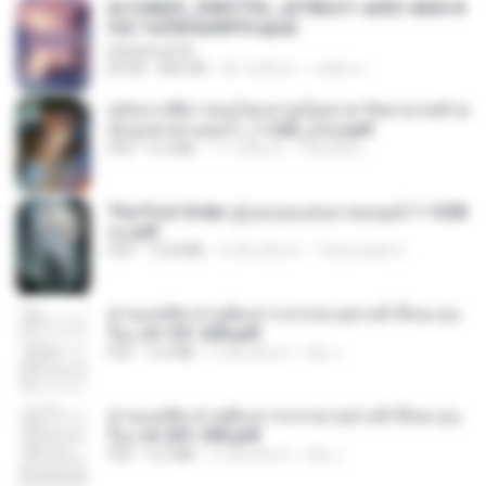
6c7c8d33_3f85779c_e3783cf1-e033-4265-8
fe2-1e23b5a9dff0.epub
littlebbear96
EPUB
804 KB
26 วันที่แล้ว
ทอฝัน ม.
หลังจากพี่สาวคนโตกลายเป็นทาส รัชทายาทตำห
นักบูรพาตาแดงก่ำ_1-242_(จบ).pdf
PDF
9.3 MB
17 วันที่แล้ว
Pandarin
The First Order สู่รุ่งอรุณแห่งมวลมนุษย์ 1-1328
จบ.pdf
PDF
72.8 MB
3 เดือนที่แล้ว
Theerasak G.
ท่านแม่ทัพ ท่านต้องการภรรยาอย่างข้าถึงจะรุ่งเ
รือง ch 101-200.pdf
PDF
5.4 MB
2 เดือนที่แล้ว
My J.
ท่านแม่ทัพ ท่านต้องการภรรยาอย่างข้าถึงจะรุ่งเ
รือง ch 201-300.pdf
PDF
6.5 MB
2 เดือนที่แล้ว
My J.