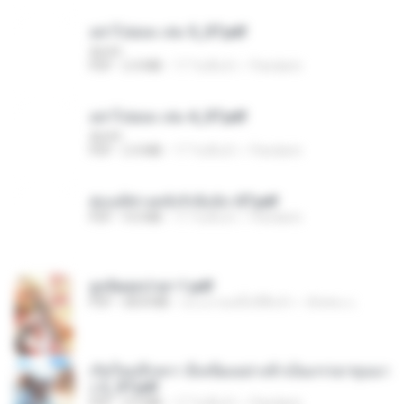
อย่าไปยอม เล่ม 5_ST.pdf
decht
PDF
2.4 MB
17 วันที่แล้ว
Pandarin
อย่าไปยอม เล่ม 4_ST.pdf
decht
PDF
2.4 MB
17 วันที่แล้ว
Pandarin
ฮ่องเต้ช่างคลั่งรักยิ่งนัก-ST.pdf
PDF
9.0 MB
17 วันที่แล้ว
Pandarin
ฮูหยิuสุดป่วuฯ 1.pdf
PDF
68.8 MB
ประมาณหนึ่งปีที่แล้ว
ณิชพน แ.
เกิดใหม่อีกครา อี๋เหนียงอย่างข้าเป็นภรรยาขุนนา
ง 2_ST.pdf
PDF
4.9 MB
17 วันที่แล้ว
Pandarin