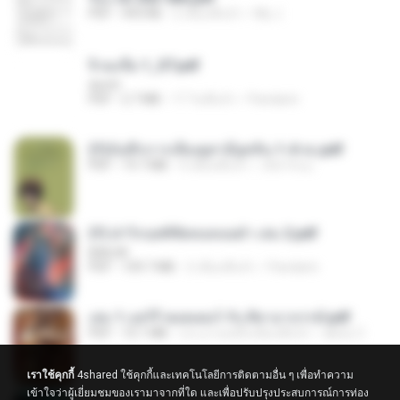
PDF
493 KB
2 เดือนที่แล้ว
My J.
จิ่วฉงจื่อ 1_ST.pdf
decht
PDF
2.7 MB
17 วันที่แล้ว
Pandarin
(Y)บันทึกการเลี้ยงดูสามียุคหิน 1-4 จบ.pdf
PDF
19.7 MB
4 เดือนที่แล้ว
เลิฟ รักนะ
(Y) ฝ่าวิกฤตพิชิตหอคอยดำ เล่ม 2.pdf
BAILIW
PDF
109.7 MB
2 เดือนที่แล้ว
Pandarin
เล่ม 1 แฮร์รี่ พอตเตอร์ กับ ศิลาอาถรรพ์.pdf
PDF
10.1 MB
ประมาณหนึ่งเดือนที่แล้ว
alexz Z.
เราใช้คุกกี้
4shared ใช้คุกกี้และเทคโนโลยีการติดตามอื่น ๆ เพื่อทำความ
เข้าใจว่าผู้เยี่ยมชมของเรามาจากที่ใด และเพื่อปรับปรุงประสบการณ์การท่อง