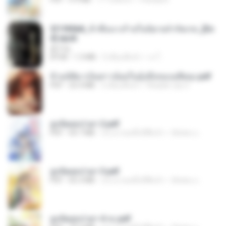
3f1f85b8_ข้าคือนางร้ายในนิยายจำกัดเรท_[En
d].epub
君子生
EPUB
1.3 MB
3 เดือนที่แล้ว
เจ โ.
ข้ามมิติมาเป็นสาวน้อยในอุ้งมือของอดีตลุง.pdf
PDF
25.4 MB
3 เดือนที่แล้ว
Reader Lily O.
ฮูหยิuสุดป่วuฯ 2.pdf
PDF
64.7 MB
ประมาณหนึ่งปีที่แล้ว
ณิชพน แ.
ฮูหยิuสุดป่วuฯ 3.pdf
PDF
65.3 MB
ประมาณหนึ่งปีที่แล้ว
ณิชพน แ.
ฮูหยิuสุดป่วuฯ 4 จบ.pdf