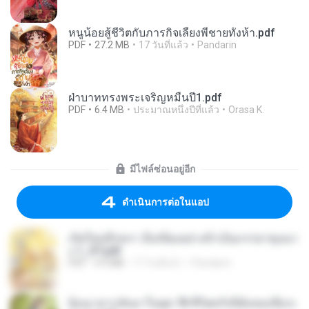
หนูน้อยสู้ชีวิตกับภารกิจเลี้ยงพี่ชายทั้งห้า.pdf
PDF
27.2 MB
17 วันที่แล้ว
Pandarin
ฝ่าบาททรงพระเจริญหมื่นปี1.pdf
PDF
6.4 MB
ประมาณหนึ่งปีที่แล้ว
Orasa K.
มีไฟล์ซ่อนอยู่อีก
ดำเนินการต่อในแอป
เกิดใหม่อีกครา อี๋เหนียงอย่างข้าเป็นภรรยาขุนนา
ง 1_ST.pdf
PDF
4.9 MB
17 วันที่แล้ว
Pandarin
ย้อนเวลากลับมาในยุค 70 ชีวิตครั้งนี้ฉันขอเลือกเ