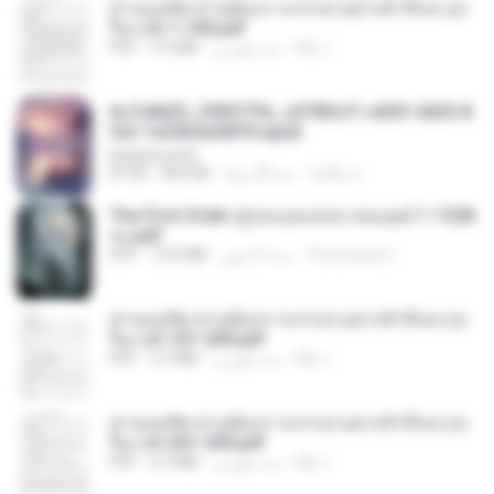
ท่านแม่ทัพ ท่านต้องการภรรยาอย่างข้าถึงจะรุ่งเ
รือง ch 1-100.pdf
My J.
منذ شهرين
4.4 MB
PDF
6c7c8d33_3f85779c_e3783cf1-e033-4265-8
fe2-1e23b5a9dff0.epub
littlebbear96
ทอฝัน ม.
منذ 28 يومًا
804 KB
EPUB
The First Order สู่รุ่งอรุณแห่งมวลมนุษย์ 1-1328
จบ.pdf
Theerasak G.
منذ 3 أشهر
72.8 MB
PDF
ท่านแม่ทัพ ท่านต้องการภรรยาอย่างข้าถึงจะรุ่งเ
รือง ch 101-200.pdf
My J.
منذ شهرين
5.4 MB
PDF
ท่านแม่ทัพ ท่านต้องการภรรยาอย่างข้าถึงจะรุ่งเ
รือง ch 201-300.pdf
My J.
منذ شهرين
6.5 MB
PDF