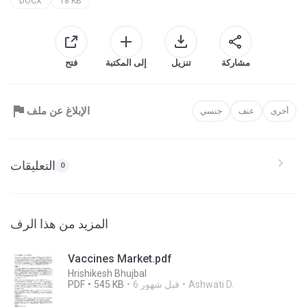
DOCX
18 KB
مشاركة
تنزيل
إلى المكتبة
فتح
الإبلاغ عن ملف
أخرى
عنف
جنسي
التعليقات
0
المزيد من هذا الرف
Vaccines Market.pdf
Hrishikesh Bhujbal
Ashwati D.
6 قبل شهور
545 KB
PDF