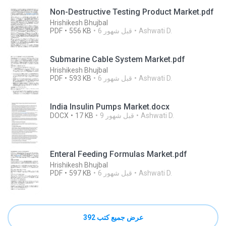
Non-Destructive Testing Product Market.pdf
Hrishikesh Bhujbal
Ashwati D.
6 قبل شهور
556 KB
PDF
Submarine Cable System Market.pdf
Hrishikesh Bhujbal
Ashwati D.
6 قبل شهور
593 KB
PDF
India Insulin Pumps Market.docx
Ashwati D.
9 قبل شهور
17 KB
DOCX
Enteral Feeding Formulas Market.pdf
Hrishikesh Bhujbal
Ashwati D.
6 قبل شهور
597 KB
PDF
عرض جميع كتب 392