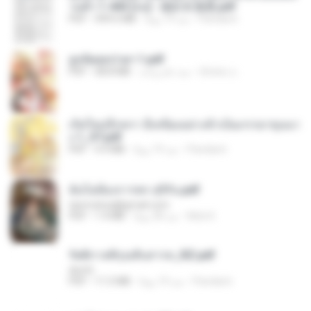
วนตัว 1-443 [จบ] - 揍趴长颈鹿.pdf
Pandarin
منذ 19 يومًا
499.6 MB
PDF
ฮูหยิuสุดป่วuฯ 1.pdf
ณิชพน แ.
منذ عام واحد
68.8 MB
PDF
เกิดใหม่อีกครา อี๋เหนียงอย่างข้าเป็นภรรยาขุนนา
ง 1_ST.pdf
Pandarin
منذ 19 يومًا
4.9 MB
PDF
ฉันไม่ต้องการพร สุจิรัน.pdf
tanmobza@gmail.com
Mob K.
منذ 28 يومًا
1.4 MB
PDF
รัตติกาลพิรุณสิบสารท_RZ.pdf
decht
Pandarin
منذ 19 يومًا
11.5 MB
PDF