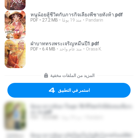
หนูน้อยสู้ชีวิตกับภารกิจเลี้ยงพี่ชายทั้งห้า.pdf
Pandarin
منذ 19 يومًا
27.2 MB
PDF
ฝ่าบาททรงพระเจริญหมื่นปี1.pdf
Orasa K.
منذ عام واحد
6.4 MB
PDF
المزيد من الملفات مخفية
استمر في التطبيق
ย้อนเวลากลับมาในยุค 70 ชีวิตครั้งนี้ฉันขอเลือกเ
อง จบ.pdf
Pandarin
منذ 19 يومًا
32.8 MB
PDF
ย้อนเวลากลับมาเกิดใหม่ในวันสิ้นโลกพร้อมมิติส่