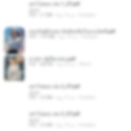
อย่าไปยอม เล่ม 1_ST.pdf
decht
Pandarin
منذ 19 يومًا
2.7 MB
PDF
เธอเป็นผู้รับเหมาอันดับหนึ่งในแกแล็คซี่.pdf
Pandarin
منذ 19 يومًا
19.9 MB
PDF
ม่ายสาวผู้เปียกปอน.pdf
Mob K.
منذ 29 يومًا
684 KB
PDF
อย่าไปยอม เล่ม 2_ST.pdf
decht
Pandarin
منذ 19 يومًا
2.5 MB
PDF
อย่าไปยอม เล่ม 3_ST.pdf
decht
Pandarin
منذ 19 يومًا
2.5 MB
PDF