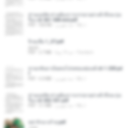
ท่านแม่ทัพ ท่านต้องการภรรยาอย่างข้าถึงจะรุ่งเ
รือง ch 561-568 end.pdf
My J.
منذ شهرين
502 KB
PDF
จิ่วฉงจื่อ 1_ST.pdf
decht
Pandarin
منذ 19 يومًا
2.7 MB
PDF
หวนกลับมาเป็นคนโปรดของฮ่องเต้ ch 1-200.pd
f
My J.
منذ شهرين
6.4 MB
PDF
ท่านแม่ทัพ ท่านต้องการภรรยาอย่างข้าถึงจะรุ่งเ
รือง ch 502-551.pdf
My J.
منذ شهرين
3.1 MB
PDF
หย่ารักนางร้าย.pdf