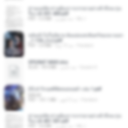
ท่านแม่ทัพ ท่านต้องการภรรยาอย่างข้าถึงจะรุ่งเ
รือง ch 301-400.pdf
My J.
منذ شهرين
5.2 MB
PDF
หลังเข้าไปในนิยาย ฉันแย่งแสงจันทร์ของนางเอก
_1-154_(จบ).pdf
Pandarin
منذ 19 يومًا
5.6 MB
PDF
SPIUNAT MAVI.xlsx
Susann S.
منذ عامين
99.4 MB
XLSX
(Y) ฝ่าวิกฤตพิชิตหอคอยดำ เล่ม 1.pdf
BAILIW
Pandarin
منذ 3 أشهر
101.1 MB
PDF
ท่านแม่ทัพ ท่านต้องการภรรยาอย่างข้าถึงจะรุ่งเ
รือง ch 401-501.pdf
My J.
منذ شهرين
3.6 MB
PDF