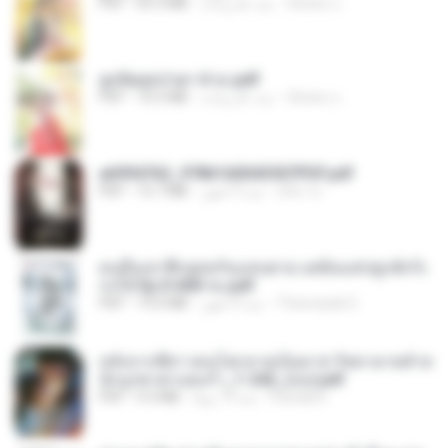
ณิชพน แ.
منذ عام واحد
65.3 MB
PDF
ฮูหยิuสุดป่วuฯ 4 จบ.pdf
ณิชพน แ.
منذ عام واحد
72.5 MB
PDF
a6994762_9786160043507PDF.pdf
อริยา ด.
منذ 3 أشهر
15.7 MB
PDF
คนอื่นเขาฝึกยุทธกันแทบตาย แต่ฉันแค่ปลูกผักก็เ
ก่งได้ Ep.0-600 จบ.pdf
Theerasak G.
منذ 3 أشهر
19.0 MB
PDF
หลังจากพี่สาวคนโตกลายเป็นทาส รัชทายาทตำห
นักบูรพาตาแดงก่ำ_1-242_(จบ).pdf
Pandarin
منذ 19 يومًا
9.3 MB
PDF