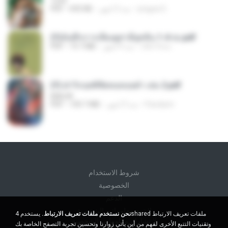
1234
yingyai S.
منذ 3 أشهر
692 KB
PDF
(Y)บันทึกการเลี้ยงดูสามียุคหิน 1-4 จบ.pdf
เลิฟ รักนะ
منذ 4 أشهر
19.7 MB
PDF
(Y) ฝ่าวิกฤตพิชิตหอคอยดำ เล่ม 2.pdf
BAILIW
Pandarin
منذ 3 أشهر
109.7 MB
PDF
شروط الاستخدام
الخصوصية
الدعم
لا تبيع معلوماتي الشخصية
نحن نستخدم ملفات تعريف الارتباط.
يستخدم 4shared ملفات تعريف الارتباط
لا تشارك معلوماتي الشخصية
وتقنيات التتبع الأخرى لفهم من أين يأتي زوارنا وتحسين تجربة التصفح الخاصة بك