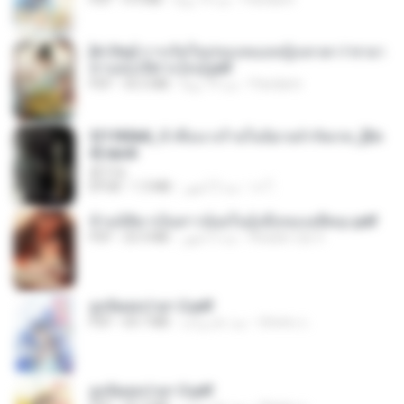
[A Chu] การเกิดใหม่ของหมอหญิงเทวดา l ชายา
ท่านอ๋องปีศาจ [จบ].pdf
Pandarin
منذ 19 يومًا
35.5 MB
PDF
3f1f85b8_ข้าคือนางร้ายในนิยายจำกัดเรท_[En
d].epub
君子生
เจ โ.
منذ 3 أشهر
1.3 MB
EPUB
ข้ามมิติมาเป็นสาวน้อยในอุ้งมือของอดีตลุง.pdf
Reader Lily O.
منذ 3 أشهر
25.4 MB
PDF
ฮูหยิuสุดป่วuฯ 2.pdf
ณิชพน แ.
منذ عام واحد
64.7 MB
PDF
ฮูหยิuสุดป่วuฯ 3.pdf