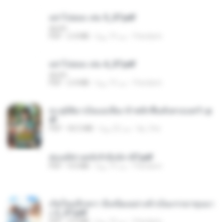
อย่าไปยอม เล่ม 5_ST.pdf
decht
Pandarin
منذ 19 يومًا
2.4 MB
PDF
อย่าไปยอม เล่ม 4_ST.pdf
decht
Pandarin
منذ 19 يومًا
2.4 MB
PDF
ทะลุมิติมาเป็นแม่เลี้ยง ข้าพลิกฟื้นทั้งครอบครัว.p
df
kp_fha
منذ 22 يومًا
42.5 MB
PDF
ฮ่องเต้ช่างคลั่งรักยิ่งนัก-ST.pdf
Pandarin
منذ 19 يومًا
9.0 MB
PDF
เกิดใหม่อีกครา อี๋เหนียงอย่างข้าเป็นภรรยาขุนนา
ง 2_ST.pdf
Pandarin
منذ 19 يومًا
4.9 MB
PDF