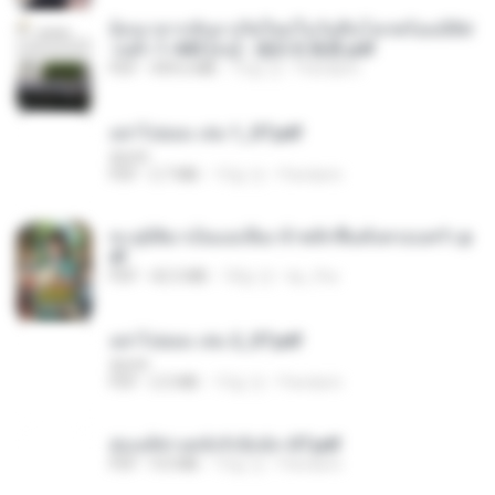
ย้อนเวลากลับมาเกิดใหม่ในวันสิ้นโลกพร้อมมิติส่
วนตัว 1-443 [จบ] - 揍趴长颈鹿.pdf
PDF
499.6 MB
15일 전
Pandarin
อย่าไปยอม เล่ม 1_ST.pdf
decht
PDF
2.7 MB
15일 전
Pandarin
ทะลุมิติมาเป็นแม่เลี้ยง ข้าพลิกฟื้นทั้งครอบครัว.p
df
PDF
42.5 MB
18일 전
kp_fha
อย่าไปยอม เล่ม 2_ST.pdf
decht
PDF
2.5 MB
15일 전
Pandarin
ฮ่องเต้ช่างคลั่งรักยิ่งนัก-ST.pdf
PDF
9.0 MB
15일 전
Pandarin