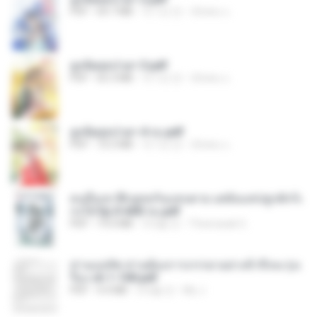
PDF
64.7 MB
약 1년 전
ณิชพน แ.
ฮูหยิuสุดป่วuฯ 3.pdf
PDF
65.3 MB
약 1년 전
ณิชพน แ.
ฮูหยิuสุดป่วuฯ 4 จบ.pdf
PDF
72.5 MB
약 1년 전
ณิชพน แ.
คนอื่นเขาฝึกยุทธกันแทบตาย แต่ฉันแค่ปลูกผักก็เ
ก่งได้ Ep.0-600 จบ.pdf
PDF
19.0 MB
3개월 전
Theerasak G.
ท่านแม่ทัพ ท่านต้องการภรรยาอย่างข้าถึงจะรุ่งเ
รือง ch 1-100.pdf
PDF
4.4 MB
2개월 전
My J.