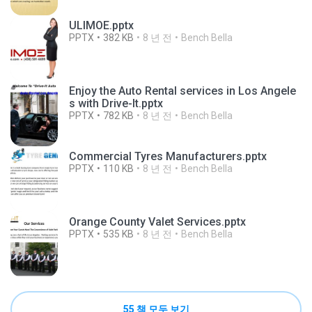
ULIMOE.pptx
PPTX
382 KB
8 년 전
Bench Bella
Enjoy the Auto Rental services in Los Angele
s with Drive-It.pptx
PPTX
782 KB
8 년 전
Bench Bella
Commercial Tyres Manufacturers.pptx
PPTX
110 KB
8 년 전
Bench Bella
Orange County Valet Services.pptx
PPTX
535 KB
8 년 전
Bench Bella
55 책 모두 보기