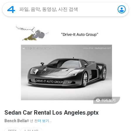
미리보기
Sedan Car Rental Los Angeles.pptx
Bench Bella
8 년 전
더 보기...