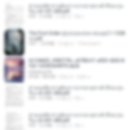
ท่านแม่ทัพ ท่านต้องการภรรยาอย่างข้าถึงจะรุ่งเ
รือง ch 101-200.pdf
PDF
5.4 MB
2개월 전
My J.
The First Order สู่รุ่งอรุณแห่งมวลมนุษย์ 1-1328
จบ.pdf
PDF
72.8 MB
3개월 전
Theerasak G.
6c7c8d33_3f85779c_e3783cf1-e033-4265-8
fe2-1e23b5a9dff0.epub
littlebbear96
EPUB
804 KB
25일 전
ทอฝัน ม.
ท่านแม่ทัพ ท่านต้องการภรรยาอย่างข้าถึงจะรุ่งเ
รือง ch 201-300.pdf
PDF
6.5 MB
2개월 전
My J.
ท่านแม่ทัพ ท่านต้องการภรรยาอย่างข้าถึงจะรุ่งเ
รือง ch 301-400.pdf
PDF
5.2 MB
2개월 전
My J.