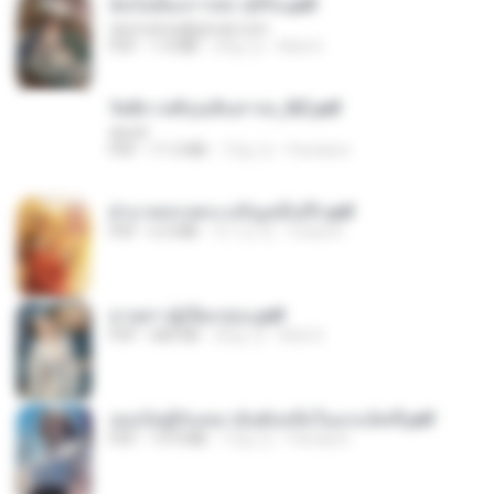
ฉันไม่ต้องการพร สุจิรัน.pdf
tanmobza@gmail.com
PDF
1.4 MB
24일 전
Mob K.
รัตติกาลพิรุณสิบสารท_RZ.pdf
decht
PDF
11.5 MB
15일 전
Pandarin
ฝ่าบาททรงพระเจริญหมื่นปี1.pdf
PDF
6.4 MB
약 1년 전
Orasa K.
ม่ายสาวผู้เปียกปอน.pdf
PDF
684 KB
26일 전
Mob K.
เธอเป็นผู้รับเหมาอันดับหนึ่งในแกแล็คซี่.pdf
PDF
19.9 MB
15일 전
Pandarin