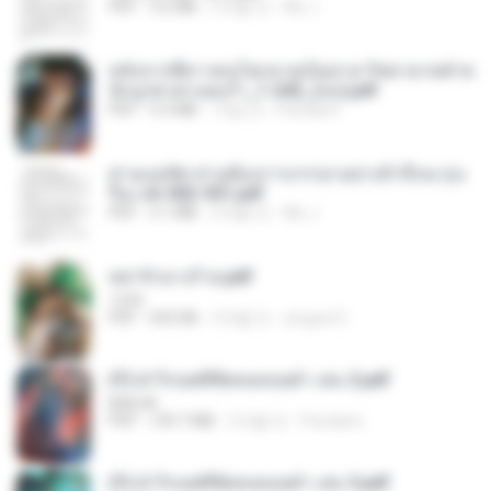
PDF
3.6 MB
2개월 전
My J.
หลังจากพี่สาวคนโตกลายเป็นทาส รัชทายาทตำห
นักบูรพาตาแดงก่ำ_1-242_(จบ).pdf
PDF
9.3 MB
15일 전
Pandarin
ท่านแม่ทัพ ท่านต้องการภรรยาอย่างข้าถึงจะรุ่งเ
รือง ch 502-551.pdf
PDF
3.1 MB
2개월 전
My J.
หย่ารักนางร้าย.pdf
1234
PDF
692 KB
3개월 전
yingyai S.
(Y) ฝ่าวิกฤตพิชิตหอคอยดำ เล่ม 2.pdf
BAILIW
PDF
109.7 MB
2개월 전
Pandarin
(Y) ฝ่าวิกฤตพิชิตหอคอยดำ เล่ม 3.pdf