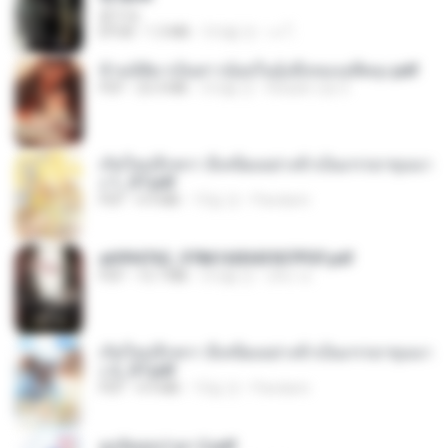
君子生
EPUB
1.3 MB
3개월 전
เจ โ.
ข้ามมิติมาเป็นสาวน้อยในอุ้งมือของอดีตลุง.pdf
PDF
25.4 MB
3개월 전
Reader Lily O.
เกิดใหม่อีกครา อี๋เหนียงอย่างข้าเป็นภรรยาขุนนา
ง 1_ST.pdf
PDF
4.9 MB
15일 전
Pandarin
a6994762_9786160043507PDF.pdf
PDF
15.7 MB
3개월 전
อริยา ด.
เกิดใหม่อีกครา อี๋เหนียงอย่างข้าเป็นภรรยาขุนนา
ง 2_ST.pdf
PDF
4.9 MB
15일 전
Pandarin
ฮูหยิuสุดป่วuฯ 2.pdf