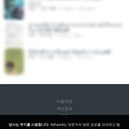
BAILIW
PDF
103.1 MB
2개월 전
Pandarin
ท่านแม่ทัพ ท่านต้องการภรรยาอย่างข้าถึงจะรุ่งเ
รือง ch 553-560.pdf
PDF
493 KB
2개월 전
My J.
(Y)บันทึกการเลี้ยงดูสามียุคหิน 1-4 จบ.pdf
PDF
19.7 MB
4개월 전
เลิฟ รักนะ
이용약관
개인정보
지원
내 개인 정보를 판매하지 마십시오
당사는 쿠키를 사용합니다.
4shared는 방문자의 방문 경로를 파악하고 웹
내 개인 정보를 공유하지 마십시오