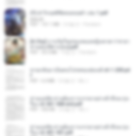
(Y) ฝ่าวิกฤตพิชิตหอคอยดำ เล่ม 1.pdf
BAILIW
PDF
101.1 MB
2개월 전
Pandarin
[A Chu] การเกิดใหม่ของหมอหญิงเทวดา l ชายา
ท่านอ๋องปีศาจ [จบ].pdf
PDF
35.5 MB
15일 전
Pandarin
หวนกลับมาเป็นคนโปรดของฮ่องเต้ ch 1-200.pd
f
PDF
6.4 MB
2개월 전
My J.
ท่านแม่ทัพ ท่านต้องการภรรยาอย่างข้าถึงจะรุ่งเ
รือง ch 561-568 end.pdf
PDF
502 KB
2개월 전
My J.
ท่านแม่ทัพ ท่านต้องการภรรยาอย่างข้าถึงจะรุ่งเ
รือง ch 401-501.pdf