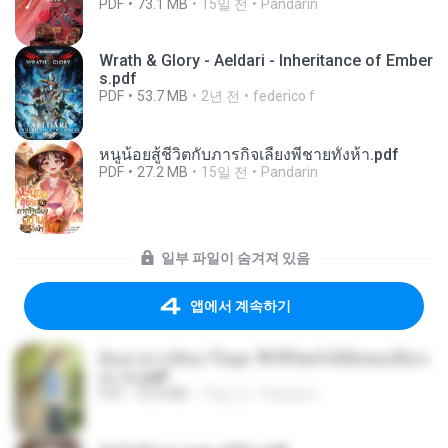
PDF
73.1 MB
15일 전
Pandarin
Wrath & Glory - Aeldari - Inheritance of Ember
s.pdf
PDF
53.7 MB
2년 전
federico f
หนูน้อยสู้ชีวิตกับภารกิจเลี้ยงพี่ชายทั้งห้า.pdf
PDF
27.2 MB
15일 전
Pandarin
일부 파일이 숨겨져 있음
앱에서 계속하기
ย้อนเวลากลับมาในยุค 70 ชีวิตครั้งนี้ฉันขอเลือกเ
อง จบ.pdf
PDF
32.8 MB
15일 전
Pandarin