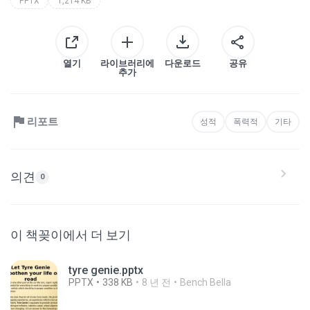
PPTX
1,214 KB
열기
라이브러리에
다운로드
공유
추가
리포트
성적
폭력적
기타
의견
0
이 책꽂이에서 더 보기
tyre genie.pptx
PPTX
338 KB
8 년 전
Bench Bella