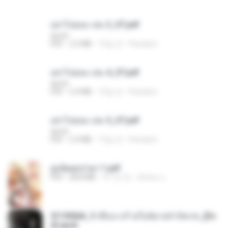
อย่าไปยอม เล่ม 3_ST.pdf
decht
PDF
2.5 MB
15일 전
Pandarin
อย่าไปยอม เล่ม 4_ST.pdf
decht
PDF
2.4 MB
15일 전
Pandarin
อย่าไปยอม เล่ม 5_ST.pdf
decht
PDF
2.4 MB
15일 전
Pandarin
ฮูหยิuสุดป่วuฯ 1.pdf
PDF
68.8 MB
약 1년 전
ณิชพน แ.
3f1f85b8_ข้าคือนางร้ายในนิยายจำกัดเรท_[En
d].epub