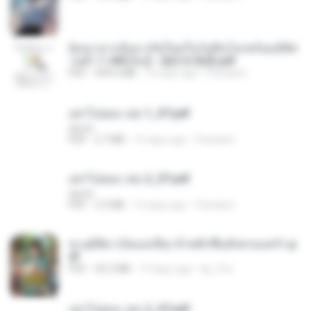
ย้อนเวลากลับมาเกิดใหม่ในวันสิ้นโลกพร้อมมิติส่
วนตัว 1-443 [จบ] - 揍趴长颈鹿.pdf
PDF
499.6 MB
16 days ago
Pandarin
อย่าไปยอม เล่ม 1_ST.pdf
decht
PDF
2.7 MB
16 days ago
Pandarin
อย่าไปยอม เล่ม 2_ST.pdf
decht
PDF
2.5 MB
16 days ago
Pandarin
ทะลุมิติมาเป็นแม่เลี้ยง ข้าพลิกฟื้นทั้งครอบครัว.p
df
PDF
42.5 MB
19 days ago
kp_fha
อย่าไปยอม เล่ม 3_ST.pdf