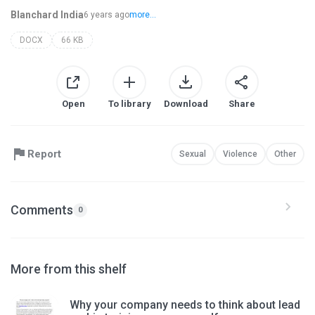
Blanchard India
6 years ago
more...
DOCX
66 KB
Open
To library
Download
Share
Report
Sexual
Violence
Other
Comments
0
More from this shelf
Why your company needs to think about lead