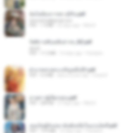
ฉันไม่ต้องการพร สุจิรัน.pdf
tanmobza@gmail.com
PDF
1.4 MB
25 days ago
Mob K.
รัตติกาลพิรุณสิบสารท_RZ.pdf
decht
PDF
11.5 MB
16 days ago
Pandarin
ฝ่าบาททรงพระเจริญหมื่นปี1.pdf
PDF
6.4 MB
about a year ago
Orasa K.
ม่ายสาวผู้เปียกปอน.pdf
PDF
684 KB
27 days ago
Mob K.
เธอเป็นผู้รับเหมาอันดับหนึ่งในแกแล็คซี่.pdf
PDF
19.9 MB
16 days ago
Pandarin