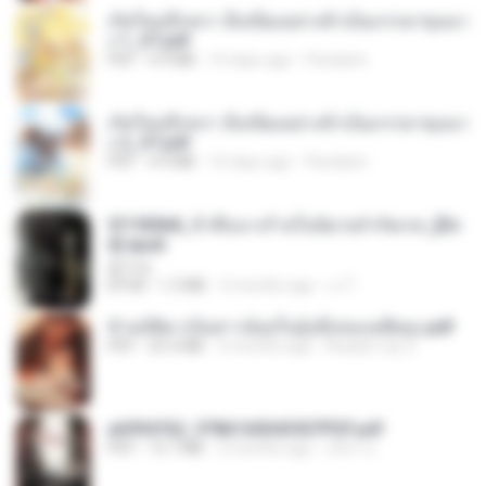
เกิดใหม่อีกครา อี๋เหนียงอย่างข้าเป็นภรรยาขุนนา
ง 1_ST.pdf
PDF
4.9 MB
16 days ago
Pandarin
เกิดใหม่อีกครา อี๋เหนียงอย่างข้าเป็นภรรยาขุนนา
ง 2_ST.pdf
PDF
4.9 MB
16 days ago
Pandarin
3f1f85b8_ข้าคือนางร้ายในนิยายจำกัดเรท_[En
d].epub
君子生
EPUB
1.3 MB
3 months ago
เจ โ.
ข้ามมิติมาเป็นสาวน้อยในอุ้งมือของอดีตลุง.pdf
PDF
25.4 MB
3 months ago
Reader Lily O.
a6994762_9786160043507PDF.pdf
PDF
15.7 MB
3 months ago
อริยา ด.