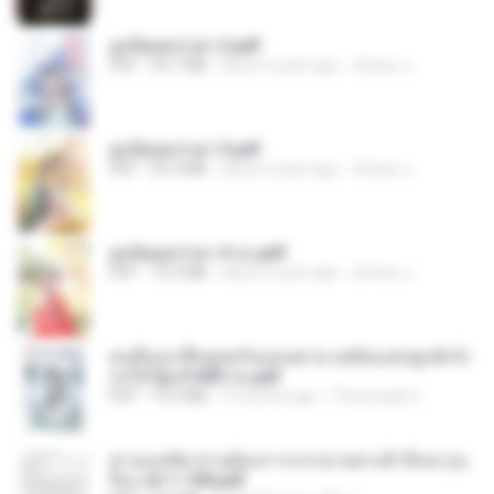
ฮูหยิuสุดป่วuฯ 2.pdf
PDF
64.7 MB
about a year ago
ณิชพน แ.
ฮูหยิuสุดป่วuฯ 3.pdf
PDF
65.3 MB
about a year ago
ณิชพน แ.
ฮูหยิuสุดป่วuฯ 4 จบ.pdf
PDF
72.5 MB
about a year ago
ณิชพน แ.
คนอื่นเขาฝึกยุทธกันแทบตาย แต่ฉันแค่ปลูกผักก็เ
ก่งได้ Ep.0-600 จบ.pdf
PDF
19.0 MB
3 months ago
Theerasak G.
ท่านแม่ทัพ ท่านต้องการภรรยาอย่างข้าถึงจะรุ่งเ
รือง ch 1-100.pdf