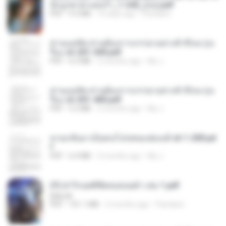
นักบูรพาตาแดงก่ำ_1-242_(จบ).pdf
PDF
9.3 MB
16 days ago
Pandarin
ท่านแม่ทัพ ท่านต้องการภรรยาอย่างข้าถึงจะรุ่งเ
รือง ch 201-300.pdf
PDF
6.5 MB
2 months ago
My J.
ท่านแม่ทัพ ท่านต้องการภรรยาอย่างข้าถึงจะรุ่งเ
รือง ch 301-400.pdf
PDF
5.2 MB
2 months ago
My J.
หวนกลับมาเป็นคนโปรดของฮ่องเต้ ch 1-200.pd
f
PDF
6.4 MB
2 months ago
My J.
(Y) ฝ่าวิกฤตพิชิตหอคอยดำ เล่ม 1.pdf
BAILIW
PDF
101.1 MB
2 months ago
Pandarin