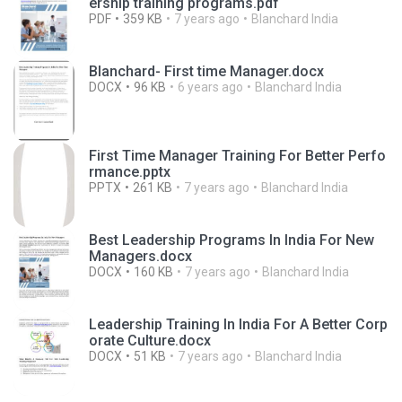
ership training programs.pdf
PDF
359 KB
7 years ago
Blanchard India
Blanchard- First time Manager.docx
DOCX
96 KB
6 years ago
Blanchard India
First Time Manager Training For Better Perfo
rmance.pptx
PPTX
261 KB
7 years ago
Blanchard India
Best Leadership Programs In India For New
Managers.docx
DOCX
160 KB
7 years ago
Blanchard India
Leadership Training In India For A Better Corp
orate Culture.docx
DOCX
51 KB
7 years ago
Blanchard India