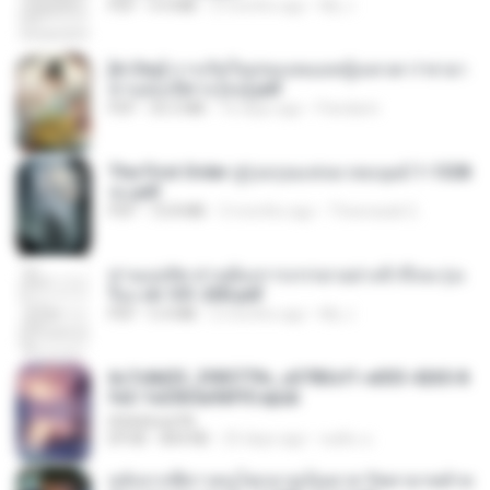
PDF
4.4 MB
2 months ago
My J.
[A Chu] การเกิดใหม่ของหมอหญิงเทวดา l ชายา
ท่านอ๋องปีศาจ [จบ].pdf
PDF
35.5 MB
16 days ago
Pandarin
The First Order สู่รุ่งอรุณแห่งมวลมนุษย์ 1-1328
จบ.pdf
PDF
72.8 MB
3 months ago
Theerasak G.
ท่านแม่ทัพ ท่านต้องการภรรยาอย่างข้าถึงจะรุ่งเ
รือง ch 101-200.pdf
PDF
5.4 MB
2 months ago
My J.
6c7c8d33_3f85779c_e3783cf1-e033-4265-8
fe2-1e23b5a9dff0.epub
littlebbear96
EPUB
804 KB
25 days ago
ทอฝัน ม.
หลังจากพี่สาวคนโตกลายเป็นทาส รัชทายาทตำห