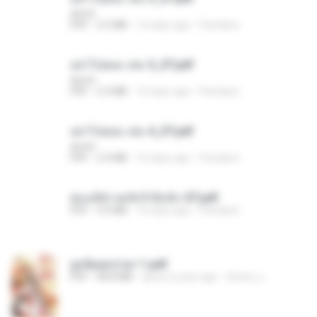
decht
PDF
2.5 MB
16 days ago
Pandarin
อย่าไปยอม เล่ม 5_ST.pdf
decht
PDF
2.4 MB
16 days ago
Pandarin
อย่าไปยอม เล่ม 4_ST.pdf
decht
PDF
2.4 MB
16 days ago
Pandarin
ฮ่องเต้ช่างคลั่งรักยิ่งนัก-ST.pdf
PDF
9.0 MB
16 days ago
Pandarin
ฮูหยิuสุดป่วuฯ 1.pdf
PDF
68.8 MB
about a year ago
ณิชพน แ.