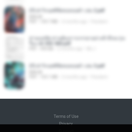
(Y) ฝ่าวิกฤตพิชิตหอคอยดำ เล่ม 2.pdf
BAILIW
PDF
109.7 MB
2 months ago
Pandarin
ท่านแม่ทัพ ท่านต้องการภรรยาอย่างข้าถึงจะรุ่งเ
รือง ch 553-560.pdf
PDF
493 KB
2 months ago
My J.
(Y) ฝ่าวิกฤตพิชิตหอคอยดำ เล่ม 3.pdf
BAILIW
PDF
103.1 MB
2 months ago
Pandarin
Terms of Use
Privacy
Support