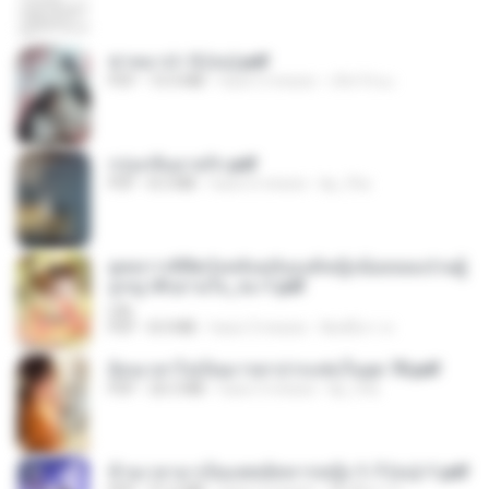
ฆ่าหมาป่า 5 (จบ).pdf
PDF
10.4 MB
hace 5 meses
เลิฟ รักนะ
กรุ่นกลิ่นอายรัก.pdf
PDF
8.3 MB
hace 6 meses
kp_fha
ยุทธการพิชิตวังหลังฉบับองค์หญิงน้อยจอมป่วนผู้
ถูกญาติๆอ่านใจ_จบ-1.pdf
Lilly
PDF
8.4 MB
hace 3 meses
พิมพ์นิภา ส.
ย้อนเวลาไปเป็นมารดาปากแซ่บในยุค 70.pdf
PDF
26.5 MB
hace 3 meses
kp_fha
ข้ามเวลามาเป็นแพทย์ทหารหญิง 1-7 (จบ)-1.pdf