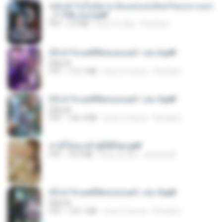
หลังเข้าไปในนิยาย ฉันแย่งแสงจันทร์ของนางเอก
_1-154_(จบ).pdf
PDF
5.6 MB
hace 16 días
Pandarin
(Y) ฝ่าวิกฤตพิชิตหอคอยดำ เล่ม 6.pdf
BAILIW
PDF
113.7 MB
hace 2 meses
Pandarin
(Y) ฝ่าวิกฤตพิชิตหอคอยดำ เล่ม 5.pdf
BAILIW
PDF
106.4 MB
hace 2 meses
Pandarin
สามีใบ้ของข้าผู้นี้ดีที่สุด.pdf
PDF
79.0 MB
hace un año
whanta W.
(Y) ฝ่าวิกฤตพิชิตหอคอยดำ เล่ม 9.pdf
BAILIW
PDF
103.1 MB
hace 2 meses
Pandarin