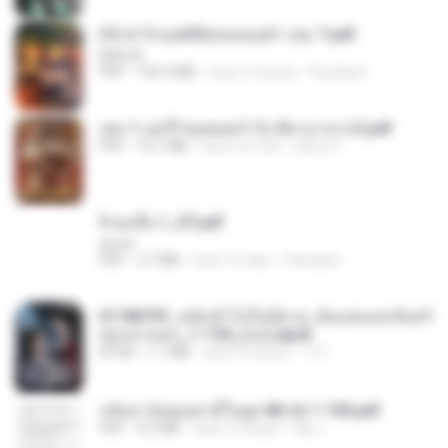
(Y) ฝ่าวิกฤตพิชิตหอคอยดำ เล่ม 7.pdf
BAILIW
PDF
105.4 MB
hace 2 meses
Pandarin
เล่ม 1 แฮร์รี่ พอตเตอร์ กับ ศิลาอาถรรพ์.pdf
PDF
10.1 MB
hace un mes
alexz Z.
จิ่วฉงจื่อ 1_ST.pdf
decht
PDF
2.7 MB
hace 16 días
Pandarin
6118073f_หลังเข้าไปในนิยาย_ฉันแย่งแสงจันทร์
ของนางเอก_1-154_(จบ).epub
EPUB
1.1 MB
hace 3 meses
เจ โ.
กลับมาง้อคุณสามีในยุค 80 ch 1-100.pdf
PDF
4.2 MB
hace 2 meses
My J.