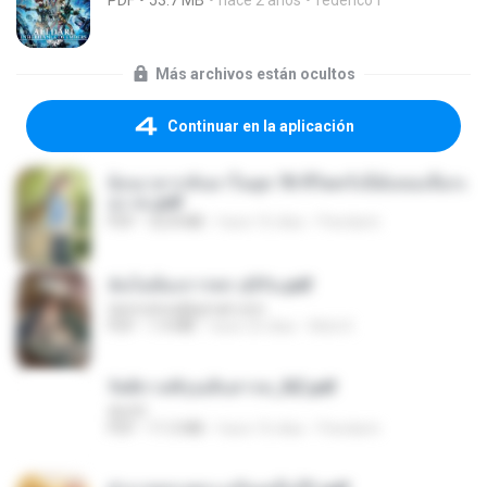
PDF
53.7 MB
hace 2 años
federico f
Más archivos están ocultos
Continuar en la aplicación
ย้อนเวลากลับมาในยุค 70 ชีวิตครั้งนี้ฉันขอเลือกเ
อง จบ.pdf
PDF
32.8 MB
hace 16 días
Pandarin
ฉันไม่ต้องการพร สุจิรัน.pdf
tanmobza@gmail.com
PDF
1.4 MB
hace 25 días
Mob K.
รัตติกาลพิรุณสิบสารท_RZ.pdf
decht
PDF
11.5 MB
hace 16 días
Pandarin