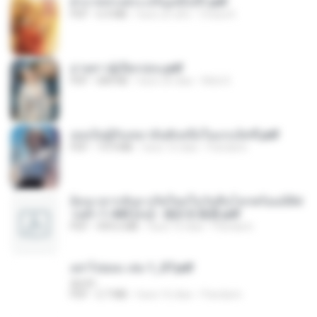
ฝ่าบาททรงพระเจริญหมื่นปี1.pdf
PDF
6.4 MB
hace un año
Orasa K.
ม่ายสาวผู้เปียกปอน.pdf
PDF
684 KB
hace 26 días
Mob K.
เธอเป็นผู้รับเหมาอันดับหนึ่งในแกแล็คซี่.pdf
PDF
19.9 MB
hace 16 días
Pandarin
ย้อนเวลากลับมาเกิดใหม่ในวันสิ้นโลกพร้อมมิติส่
วนตัว 1-443 [จบ] - 揍趴长颈鹿.pdf
PDF
499.6 MB
hace 16 días
Pandarin
อย่าไปยอม เล่ม 1_ST.pdf
decht
PDF
2.7 MB
hace 16 días
Pandarin