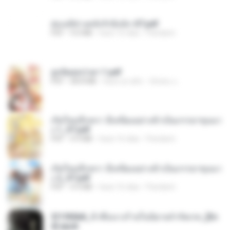
ฮ่องเต้ช่างคลั่งรักยิ่งนัก-ST.pdf
PDF
9.0 MB
hace 16 días
Pandarin
ฮูหยิuสุดป่วuฯ 1.pdf
PDF
68.8 MB
hace un año
ณิชพน แ.
เกิดใหม่อีกครา อี๋เหนียงอย่างข้าเป็นภรรยาขุนนา
ง 1_ST.pdf
PDF
4.9 MB
hace 16 días
Pandarin
เกิดใหม่อีกครา อี๋เหนียงอย่างข้าเป็นภรรยาขุนนา
ง 2_ST.pdf
PDF
4.9 MB
hace 16 días
Pandarin
3f1f85b8_ข้าคือนางร้ายในนิยายจำกัดเรท_[En
d].epub