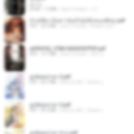
君子生
EPUB
1.3 MB
hace 3 meses
เจ โ.
ข้ามมิติมาเป็นสาวน้อยในอุ้งมือของอดีตลุง.pdf
PDF
25.4 MB
hace 3 meses
Reader Lily O.
a6994762_9786160043507PDF.pdf
PDF
15.7 MB
hace 3 meses
อริยา ด.
ฮูหยิuสุดป่วuฯ 2.pdf
PDF
64.7 MB
hace un año
ณิชพน แ.
ฮูหยิuสุดป่วuฯ 3.pdf
PDF
65.3 MB
hace un año
ณิชพน แ.
ฮูหยิuสุดป่วuฯ 4 จบ.pdf