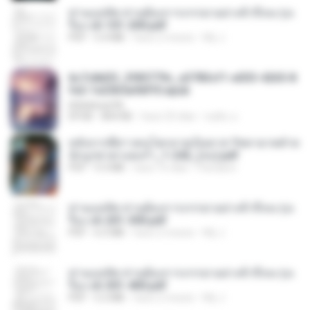
ท่านแม่ทัพ ท่านต้องการภรรยาอย่างข้าถึงจะรุ่งเ
รือง ch 101-200.pdf
PDF
5.4 MB
hace 2 meses
My J.
6c7c8d33_3f85779c_e3783cf1-e033-4265-8
fe2-1e23b5a9dff0.epub
littlebbear96
EPUB
804 KB
hace 25 días
ทอฝัน ม.
หลังจากพี่สาวคนโตกลายเป็นทาส รัชทายาทตำห
นักบูรพาตาแดงก่ำ_1-242_(จบ).pdf
PDF
9.3 MB
hace 16 días
Pandarin
ท่านแม่ทัพ ท่านต้องการภรรยาอย่างข้าถึงจะรุ่งเ
รือง ch 201-300.pdf
PDF
6.5 MB
hace 2 meses
My J.
ท่านแม่ทัพ ท่านต้องการภรรยาอย่างข้าถึงจะรุ่งเ
รือง ch 301-400.pdf
PDF
5.2 MB
hace 2 meses
My J.