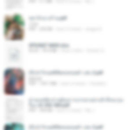
PDF
3.1 MB
hace 2 meses
My J.
หย่ารักนางร้าย.pdf
1234
PDF
692 KB
hace 3 meses
yingyai S.
SPIUNAT MAVI.xlsx
XLSX
99.4 MB
hace 2 años
Susann S.
(Y) ฝ่าวิกฤตพิชิตหอคอยดำ เล่ม 2.pdf
BAILIW
PDF
109.7 MB
hace 2 meses
Pandarin
ท่านแม่ทัพ ท่านต้องการภรรยาอย่างข้าถึงจะรุ่งเ
รือง ch 553-560.pdf
PDF
493 KB
hace 2 meses
My J.
(Y) ฝ่าวิกฤตพิชิตหอคอยดำ เล่ม 3.pdf