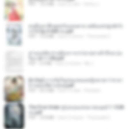
PDF
72.5 MB
hace un año
ณิชพน แ.
คนอื่นเขาฝึกยุทธกันแทบตาย แต่ฉันแค่ปลูกผักก็เ
ก่งได้ Ep.0-600 จบ.pdf
PDF
19.0 MB
hace 3 meses
Theerasak G.
ท่านแม่ทัพ ท่านต้องการภรรยาอย่างข้าถึงจะรุ่งเ
รือง ch 1-100.pdf
PDF
4.4 MB
hace 2 meses
My J.
[A Chu] การเกิดใหม่ของหมอหญิงเทวดา l ชายา
ท่านอ๋องปีศาจ [จบ].pdf
PDF
35.5 MB
hace 16 días
Pandarin
The First Order สู่รุ่งอรุณแห่งมวลมนุษย์ 1-1328
จบ.pdf
PDF
72.8 MB
hace 3 meses
Theerasak G.