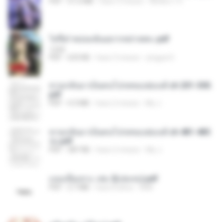
PDF
51.6 MB
hace 3 meses
พิมพ์นิภา ส.
ไท่จื่อ! หม่อมฉันอยากหย่าเพคะ.pdf
1234
PDF
633 KB
hace 3 meses
yingyai S.
หวนกลับมาเป็นคนโปรดของฮ่องเต้ ch 201-300.
pdf
PDF
4.3 MB
hace 2 meses
My J.
หวนกลับมาเป็นคนโปรดของฮ่องเต้ ch 481-485
จบ.pdf
PDF
387 KB
hace 2 meses
My J.
แนบเนื้อเทวะ เล่ม 2(เล่มจบ).pdf
PDF
3.7 MB
hace 8 años
ANK