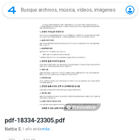
Previsualizar
pdf-18334-23305.pdf
Nettie S.
1 año atrás
más...