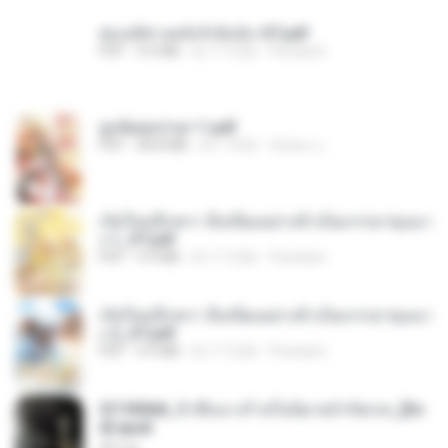
ฮ่องเต้ช่างคลั่งรักยิ่งนัก-ST.pdf
PDF
9.0 MB
約 17 日前
Pandarin
ฮูหยิuสุดป่วuฯ 1.pdf
PDF
68.8 MB
約 1 年前
ณิชพน แ.
เกิดใหม่อีกครา อี๋เหนียงอย่างข้าเป็นภรรยาขุนนา
ง 1_ST.pdf
PDF
4.9 MB
約 17 日前
Pandarin
เกิดใหม่อีกครา อี๋เหนียงอย่างข้าเป็นภรรยาขุนนา
ง 2_ST.pdf
PDF
4.9 MB
約 17 日前
Pandarin
3f1f85b8_ข้าคือนางร้ายในนิยายจำกัดเรท_[En
d].epub