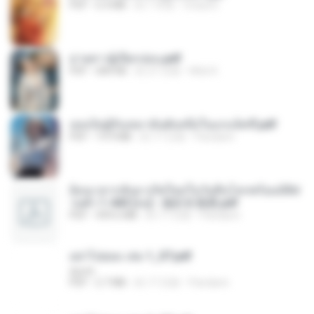
PDF
6.4 MB
約 1 年前
Orasa K.
ม่ายสาวผู้เปียกปอน.pdf
PDF
684 KB
約 27 日前
Mob K.
เธอเป็นผู้รับเหมาอันดับหนึ่งในแกแล็คซี่.pdf
PDF
19.9 MB
約 17 日前
Pandarin
ย้อนเวลากลับมาเกิดใหม่ในวันสิ้นโลกพร้อมมิติส่
วนตัว 1-443 [จบ] - 揍趴长颈鹿.pdf
PDF
499.6 MB
約 17 日前
Pandarin
อย่าไปยอม เล่ม 1_ST.pdf
decht
PDF
2.7 MB
約 17 日前
Pandarin