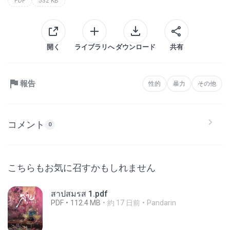
PDF
532 KB
開く
ライブラリへ
ダウンロード
共有
報告
性的
暴力
その他
コメント
0
こちらもお気に召すかもしれません
สาปสมรส 1.pdf
PDF
112.4 MB
約 17 日前
Pandarin