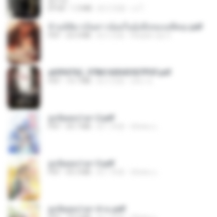
君子生
EPUB
1.3 MB
約 3 月前
เจ โ.
ข้ามมิติมาเป็นสาวน้อยในอุ้งมือของอดีตลุง.pdf
PDF
25.4 MB
約 3 月前
Reader Lily O.
a6994762_9786160043507PDF.pdf
PDF
15.7 MB
約 3 月前
อริยา ด.
ฮูหยิuสุดป่วuฯ 2.pdf
PDF
64.7 MB
約 1 年前
ณิชพน แ.
ฮูหยิuสุดป่วuฯ 3.pdf
PDF
65.3 MB
約 1 年前
ณิชพน แ.
ฮูหยิuสุดป่วuฯ 4 จบ.pdf