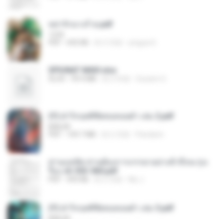
หย่ารักนางร้าย.pdf
1234
PDF
692 KB
約 3 月前
yingyai S.
SPIUNAT MAVI.xlsx
XLSX
99.4 MB
約 2 年前
Susann S.
(Y) ฝ่าวิกฤตพิชิตหอคอยดำ เล่ม 2.pdf
BAILIW
PDF
109.7 MB
約 2 月前
Pandarin
ท่านแม่ทัพ ท่านต้องการภรรยาอย่างข้าถึงจะรุ่งเ
รือง ch 553-560.pdf
PDF
493 KB
約 2 月前
My J.
(Y) ฝ่าวิกฤตพิชิตหอคอยดำ เล่ม 3.pdf
BAILIW