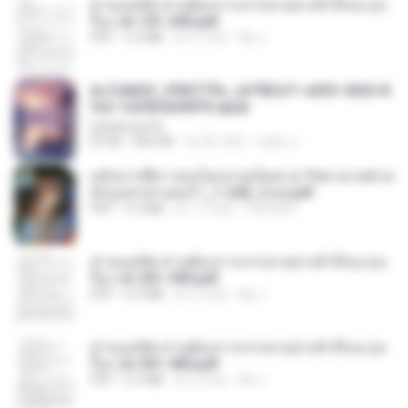
ท่านแม่ทัพ ท่านต้องการภรรยาอย่างข้าถึงจะรุ่งเ
รือง ch 101-200.pdf
PDF
5.4 MB
約 2 月前
My J.
6c7c8d33_3f85779c_e3783cf1-e033-4265-8
fe2-1e23b5a9dff0.epub
littlebbear96
EPUB
804 KB
約 26 日前
ทอฝัน ม.
หลังจากพี่สาวคนโตกลายเป็นทาส รัชทายาทตำห
นักบูรพาตาแดงก่ำ_1-242_(จบ).pdf
PDF
9.3 MB
約 17 日前
Pandarin
ท่านแม่ทัพ ท่านต้องการภรรยาอย่างข้าถึงจะรุ่งเ
รือง ch 201-300.pdf
PDF
6.5 MB
約 2 月前
My J.
ท่านแม่ทัพ ท่านต้องการภรรยาอย่างข้าถึงจะรุ่งเ
รือง ch 301-400.pdf
PDF
5.2 MB
約 2 月前
My J.