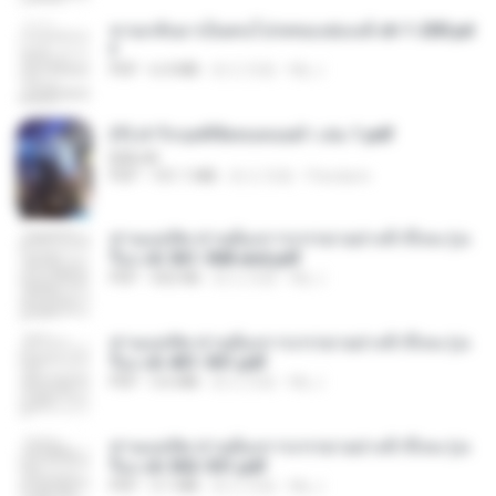
หวนกลับมาเป็นคนโปรดของฮ่องเต้ ch 1-200.pd
f
PDF
6.4 MB
約 2 月前
My J.
(Y) ฝ่าวิกฤตพิชิตหอคอยดำ เล่ม 1.pdf
BAILIW
PDF
101.1 MB
約 2 月前
Pandarin
ท่านแม่ทัพ ท่านต้องการภรรยาอย่างข้าถึงจะรุ่งเ
รือง ch 561-568 end.pdf
PDF
502 KB
約 2 月前
My J.
ท่านแม่ทัพ ท่านต้องการภรรยาอย่างข้าถึงจะรุ่งเ
รือง ch 401-501.pdf
PDF
3.6 MB
約 2 月前
My J.
ท่านแม่ทัพ ท่านต้องการภรรยาอย่างข้าถึงจะรุ่งเ
รือง ch 502-551.pdf
PDF
3.1 MB
約 2 月前
My J.