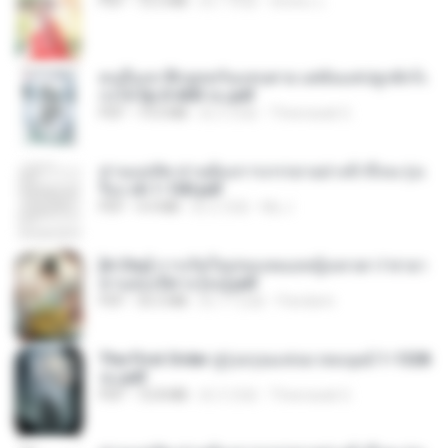
PDF
72.5 MB
約 1 年前
ณิชพน แ.
คนอื่นเขาฝึกยุทธกันแทบตาย แต่ฉันแค่ปลูกผักก็เ
ก่งได้ Ep.0-600 จบ.pdf
PDF
19.0 MB
約 3 月前
Theerasak G.
ท่านแม่ทัพ ท่านต้องการภรรยาอย่างข้าถึงจะรุ่งเ
รือง ch 1-100.pdf
PDF
4.4 MB
約 2 月前
My J.
[A Chu] การเกิดใหม่ของหมอหญิงเทวดา l ชายา
ท่านอ๋องปีศาจ [จบ].pdf
PDF
35.5 MB
約 17 日前
Pandarin
The First Order สู่รุ่งอรุณแห่งมวลมนุษย์ 1-1328
จบ.pdf
PDF
72.8 MB
約 3 月前
Theerasak G.