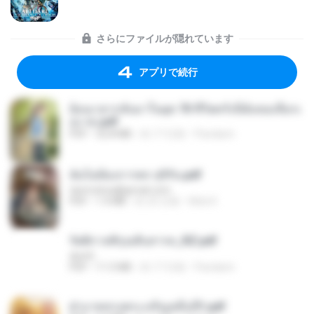
さらにファイルが隠れています
アプリで続行
ย้อนเวลากลับมาในยุค 70 ชีวิตครั้งนี้ฉันขอเลือกเ
อง จบ.pdf
PDF
32.8 MB
約 17 日前
Pandarin
ฉันไม่ต้องการพร สุจิรัน.pdf
tanmobza@gmail.com
PDF
1.4 MB
約 25 日前
Mob K.
รัตติกาลพิรุณสิบสารท_RZ.pdf
decht
PDF
11.5 MB
約 17 日前
Pandarin
ฝ่าบาททรงพระเจริญหมื่นปี1.pdf