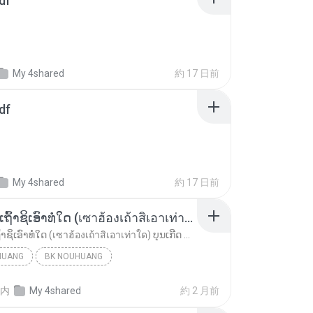
df
My 4shared
約 17 日前
df
My 4shared
約 17 日前
ເຊົາຮ້ອງເຖົ້າຊິເອົາທໍ່ໃດ (เซาฮ้องเถ้าสิเอาเท่าใด) ບຸນເກີດ ຫນູຫ່ວງ ft. ໂສພາ ຈຸນທະລາ
ເຊົາຮ້ອງເຖົ້າຊິເອົາທໍ່ໃດ (เซาฮ้องเถ้าสิเอาเท่าใด) ບຸນເກີດ ຫນູຫ່ວງ ft. ໂສພາ ຈຸນທະລາ
HUANG
BK NOUHUANG
ເຊົາຮ້ອງເຖົ້າຊິເອົາທໍ່ໃດ (เซาฮ้องเถ้าสิเอาเท่าใด)...
内
My 4shared
約 2 月前