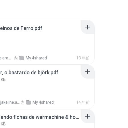
inos de Ferro.pdf
araujo
内
My 4shared
13 年前
r, o bastardo de björk.pdf
 KB
akeline.araujo
内
My 4shared
14 年前
convertendo fichas de warmachine & hordes para novo sistema do reinos de ferro.pdf
 KB