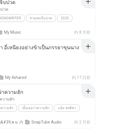
จ็บปวด
บปวด
/SONGWRITER
สายลมเจ็บปวด
2025
ad Song
สายลมเจ็บปวด
My Music
約 8 月前
/SONGWRITER
า อี๋เหนียงอย่างข้าเป็นภรรยาขุนนาง
My 4shared
約 17 日前
อว่าความฮัก
่าความฮัก
่าความฮัก
เอิ้นเธอว่าความฮัก
แอ้ม ชลธิชา
อ&#39;พ ม.
内
SnapTube Audio
約 2 月前