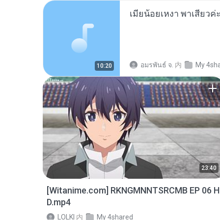
อมรพันธ์ จ.
内
My 4sh
10:20
23:40
[Witanime.com] RKNGMNNTSRCMB EP 06 H
D.mp4
LOLKI
内
My 4shared