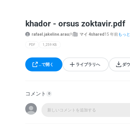
khador - orsus zoktavir.pdf
rafael.jakeline.arau
内
マイ 4shared
15 年前
もっと多
PDF
1,259 KB
…で開く
ライブラリへ
ダ
コメント
0
新しいコメントを追加する