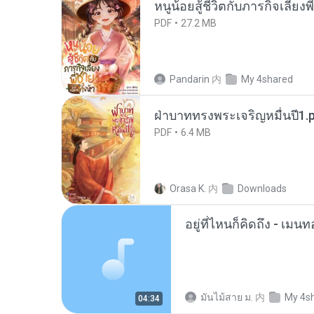
หนูน้อยสู้ชีวิตกับภารกิจเลี้ยงพ
PDF
27.2 MB
Pandarin
内
My 4shared
ฝ่าบาททรงพระเจริญหมื่นปี1.
PDF
6.4 MB
Orasa K.
内
Downloads
อยู่ที่ไหนก็คิดถึง - เม
มันไม้สาย ม.
内
My 4s
04:34