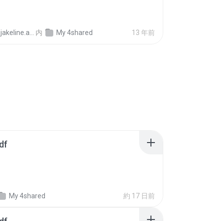
akeline.araujo
内
My 4shared
13 年前
df
My 4shared
約 17 日前