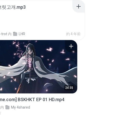
 보릿고개.mp3
-trot
内
LHR
約 4 年前
24:35
ime.com] BSKHKT EP 01 HD.mp4
内
My 4shared
前