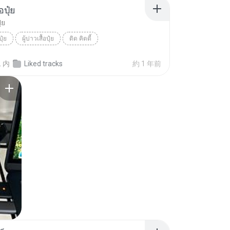
้อปุ๋ย
ุ๋ย
ปุ๋ย
ผู้บ่าวเสื้อปุ๋ย
ดิด คิตตี้
.
内
Liked tracks
約 1 年前