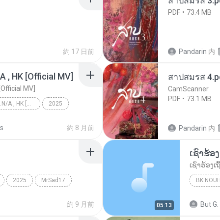
สาปสมรส 3.p
PDF
73.4 MB
約 17 日前
Pandarin
内
/A , HK [Official MV]
สาปสมรส 4.p
[Official MV]
CamScanner
PDF
73.1 MB
KRK - เธอทิ้งฉันไว้ Ft.N/A , HK [Official MV]
2025
KRK - เธอทิ้งฉันไว้ Ft.N/A , HK [Official MV]
s
約 8 月前
Pandarin
内
2025
MrSad17
BK NOU
約 9 月前
But G.
05:13