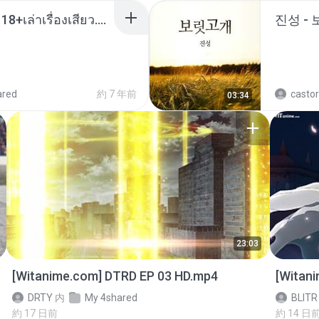
เมียน้อยเหงา พาเสียวค่ะ18+เล่าเรื่องเสียว.mp3
진성 -
ared
約 7 年前
castor
03:34
23:03
[Witanime.com] DTRD EP 03 HD.mp4
[Witan
DRTY
内
My 4shared
BLITR
約 17 日前
約 14 日