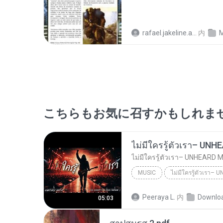
rafael.jakeline.araujo
内
M
こちらもお気に召すかもしれま
MUSIC
UNHEARD MUSIC 🖤
Musi
Peeraya L.
内
Downlo
05:03
ไม่มีใครรู้ตัวเรา– UNHEARD MUSIC 🖤| Official Lyri...