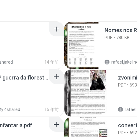
Nomes nos Re
PDF
780 KB
shared
14 年前
rafael.jakeline.
batalhas historicas - 1º guerra da floresta dos espinhos.pdf
zvonimi
PDF
693
y 4shared
15 年前
rafael.j
infantaria.pdf
PDF
692