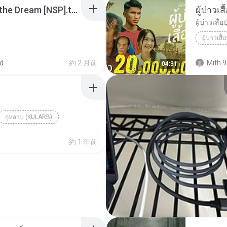
Tomodachi Life Living the Dream [NSP].torrent
ผู้บ่าวเสื
ผู้บ่าวเสื้อป
ผู้บ่าวเสื้อ
d
約 2 月前
Mith 9
04:31
กุหลาบ (KULARB)
aran
約 1 年前