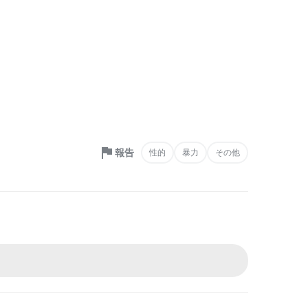
報告
性的
暴力
その他