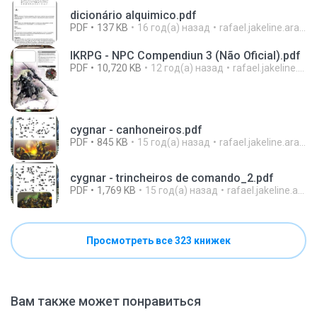
dicionário alquimico.pdf
PDF
137 KB
16 год(а) назад
rafael.jakeline.araujo
IKRPG - NPC Compendiun 3 (Não Oficial).pdf
PDF
10,720 KB
12 год(а) назад
rafael.jakeline.araujo
cygnar - canhoneiros.pdf
PDF
845 KB
15 год(а) назад
rafael.jakeline.araujo
cygnar - trincheiros de comando_2.pdf
PDF
1,769 KB
15 год(а) назад
rafael.jakeline.araujo
Просмотреть все 323 книжек
Вам также может понравиться