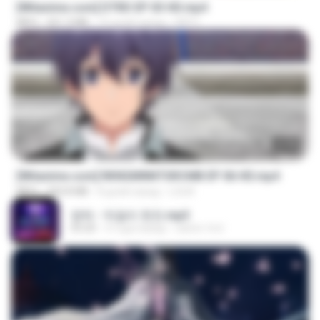
[Witanime.com] DTRD EP 03 HD.mp4
MP4
321.3 MB
15 дней назад
DRTY
23:40
[Witanime.com] RKNGMNNTSRCMB EP 06 HD.mp4
MP4
294.8 MB
8 дней назад
LOLKI
영탁 - 막걸리 한잔.mp3
03:20
3 года назад
castor-trot