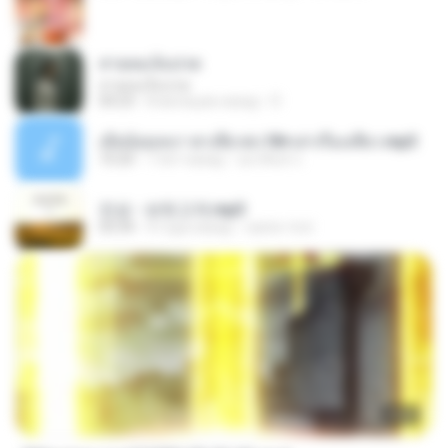
สายลมเจ็บปวด
สายลมเจ็บปวด
04:23
8 месяцев назад
D
เมียน้อยเหงา พาเสียวค่ะ18+เล่าเรื่องเสียว.mp3
10:20
7 лет назад
อมรพันธ์ จ.
진성 - 보릿고개.mp3
03:34
4 года назад
castor-trot
23:03