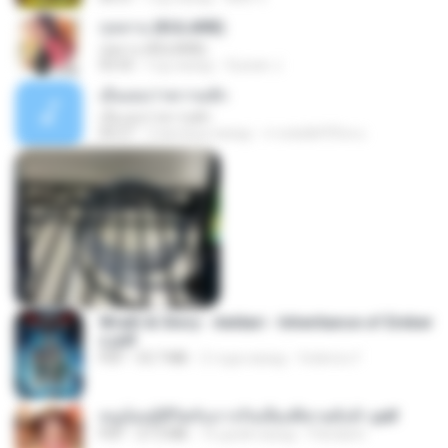
กุหลาบ (KULARB)
กุหลาบ (KULARB)
03:55
год назад
Suwan J.
เอิ้นเธอว่าความฮัก
เอิ้นเธอว่าความฮัก
04:27
2 месяца назад
ถามพ่อ&#39;พ ม.
Wrath & Glory - Aeldari - Inheritance of Ember
s.pdf
PDF
53.7 MB
2 года назад
federico f
หนูน้อยสู้ชีวิตกับภารกิจเลี้ยงพี่ชายทั้งห้า.pdf
PDF
27.2 MB
16 дней назад
Pandarin