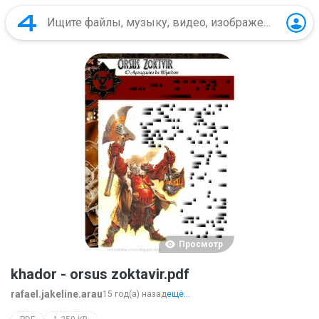
Просмотр
khador - orsus zoktavir.pdf
rafael.jakeline.arau
15 год(а) назад
ещё...