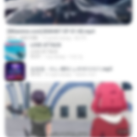
24:35
[Witanime.com] BSKHKT EP 01 HD.mp4
MP4
408.9 MB
13 дней назад
BLITR
LOVE ATTACK
LOVE ATTACK
03:01
год назад
지빈 임.
임영웅 - 어느 60대 노부부이야기.mp3
04:52
4 года назад
castor-trot
23:40