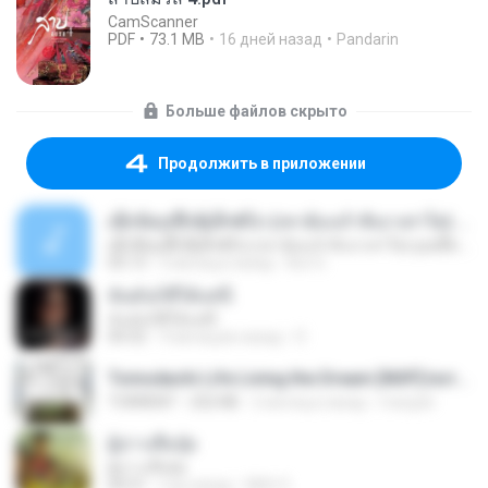
CamScanner
PDF
73.1 MB
16 дней назад
Pandarin
Больше файлов скрыто
Продолжить в приложении
ເຊົາຮ້ອງເຖົ້າຊິເອົາທໍ່ໃດ (เซาฮ้องเถ้าสิเอาเท่าใด) ບຸນເກີດ ຫນູຫ່ວງ ft. ໂສພາ ຈຸນທະລາ
ເຊົາຮ້ອງເຖົ້າຊິເອົາທໍ່ໃດ (เซาฮ้องเถ้าสิเอาเท่าใด) ບຸນເກີດ ຫນູຫ່ວງ ft. ໂສພາ ຈຸນທະລາ
05:13
2 месяца назад
But G.
ฉันมันก็ดีได้แค่นี้
ฉันมันก็ดีได้แค่นี้
04:32
9 месяцев назад
D
Tomodachi Life Living the Dream [NSP].torrent
TORRENT
252 KB
2 месяца назад
margob
ผู้บ่าวเสื้อปุ๋ย
ผู้บ่าวเสื้อปุ๋ย
04:31
год назад
Mith 9.