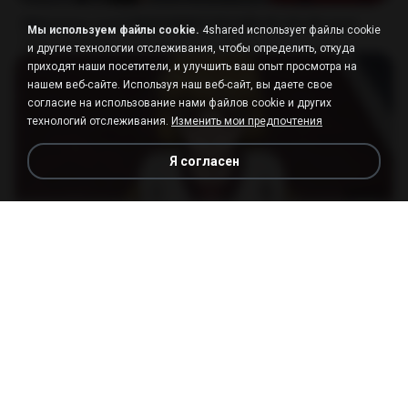
[Witanime.com] RKNGMNNTSRCMB EP 05 HD.mp4
Мы используем файлы cookie.
4shared использует файлы cookie
MP4
186.0 MB
15 дней назад
LOLKI
и другие технологии отслеживания, чтобы определить, откуда
приходят наши посетители, и улучшить ваш опыт просмотра на
нашем веб-сайте. Используя наш веб-сайт, вы даете свое
согласие на использование нами файлов cookie и других
технологий отслеживания.
Изменить мои предпочтения
Я согласен
23:03
[Witanime.com] DTRD EP 04 HD.mp4
MP4
279.0 MB
8 дней назад
DRTY
나훈아 - 영영.mp3
03:41
4 года назад
castor-trot
배금성 - 사랑이 비를 맞아요.mp3
03:39
4 года назад
castor-trot