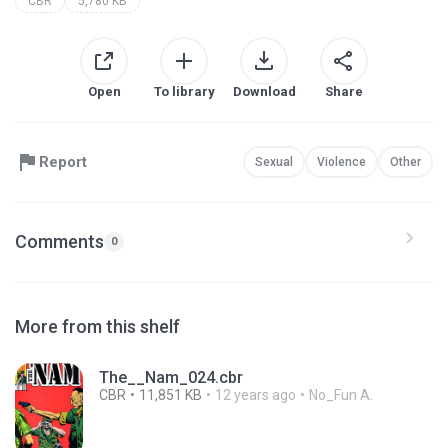
CBR
5,780 KB
Open
To library
Download
Share
Report
Sexual
Violence
Other
Comments
0
More from this shelf
The__Nam_024.cbr
CBR
11,851 KB
12 years ago
No_Fun A.