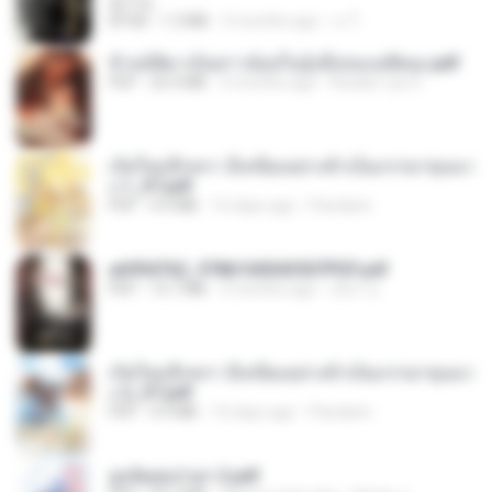
君子生
EPUB
1.3 MB
3 months ago
เจ โ.
ข้ามมิติมาเป็นสาวน้อยในอุ้งมือของอดีตลุง.pdf
PDF
25.4 MB
3 months ago
Reader Lily O.
เกิดใหม่อีกครา อี๋เหนียงอย่างข้าเป็นภรรยาขุนนา
ง 1_ST.pdf
PDF
4.9 MB
16 days ago
Pandarin
a6994762_9786160043507PDF.pdf
PDF
15.7 MB
3 months ago
อริยา ด.
เกิดใหม่อีกครา อี๋เหนียงอย่างข้าเป็นภรรยาขุนนา
ง 2_ST.pdf
PDF
4.9 MB
16 days ago
Pandarin
ฮูหยิuสุดป่วuฯ 2.pdf