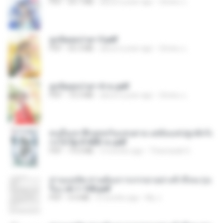
PDF
64.7 MB
about a year ago
ณิชพน แ.
ฮูหยิuสุดป่วuฯ 3.pdf
PDF
65.3 MB
about a year ago
ณิชพน แ.
ฮูหยิuสุดป่วuฯ 4 จบ.pdf
PDF
72.5 MB
about a year ago
ณิชพน แ.
คนอื่นเขาฝึกยุทธกันแทบตาย แต่ฉันแค่ปลูกผักก็เ
ก่งได้ Ep.0-600 จบ.pdf
PDF
19.0 MB
3 months ago
Theerasak G.
ท่านแม่ทัพ ท่านต้องการภรรยาอย่างข้าถึงจะรุ่งเ
รือง ch 1-100.pdf
PDF
4.4 MB
2 months ago
My J.