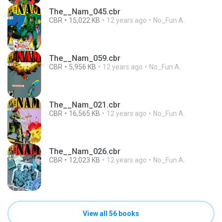
The__Nam_045.cbr
CBR
15,022 KB
12 years ago
No_Fun A.
The__Nam_059.cbr
CBR
5,956 KB
12 years ago
No_Fun A.
The__Nam_021.cbr
CBR
16,565 KB
12 years ago
No_Fun A.
The__Nam_026.cbr
CBR
12,023 KB
12 years ago
No_Fun A.
View all 56 books