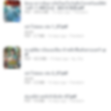
ย้อนเวลากลับมาเกิดใหม่ในวันสิ้นโลกพร้อมมิติส่
วนตัว 1-443 [จบ] - 揍趴长颈鹿.pdf
PDF
499.6 MB
16 days ago
Pandarin
อย่าไปยอม เล่ม 1_ST.pdf
decht
PDF
2.7 MB
16 days ago
Pandarin
ทะลุมิติมาเป็นแม่เลี้ยง ข้าพลิกฟื้นทั้งครอบครัว.p
df
PDF
42.5 MB
19 days ago
kp_fha
อย่าไปยอม เล่ม 2_ST.pdf
decht
PDF
2.5 MB
16 days ago
Pandarin
ฮ่องเต้ช่างคลั่งรักยิ่งนัก-ST.pdf
PDF
9.0 MB
16 days ago
Pandarin