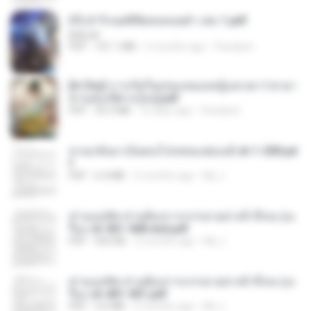
(Y) ฝ่าวิกฤตพิชิตหอคอยดำ เล่ม 1.pdf
BAILIW
PDF
101.1 MB
2 months ago
Pandarin
[A Chu] การเกิดใหม่ของหมอหญิงเทวดา l ชายา
ท่านอ๋องปีศาจ [จบ].pdf
PDF
35.5 MB
16 days ago
Pandarin
หวนกลับมาเป็นคนโปรดของฮ่องเต้ ch 1-200.pd
f
PDF
6.4 MB
2 months ago
My J.
ท่านแม่ทัพ ท่านต้องการภรรยาอย่างข้าถึงจะรุ่งเ
รือง ch 561-568 end.pdf
PDF
502 KB
2 months ago
My J.
ท่านแม่ทัพ ท่านต้องการภรรยาอย่างข้าถึงจะรุ่งเ
รือง ch 401-501.pdf
PDF
3.6 MB
2 months ago
My J.