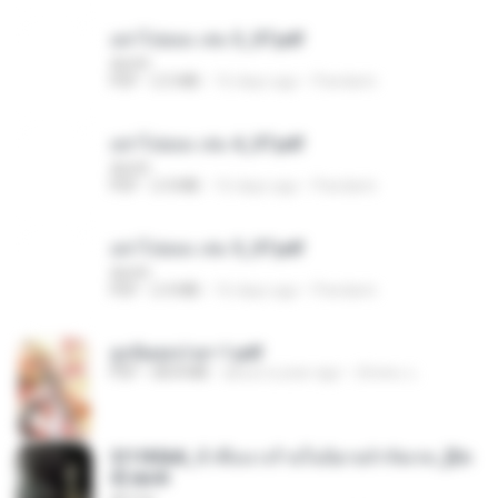
อย่าไปยอม เล่ม 3_ST.pdf
decht
PDF
2.5 MB
16 days ago
Pandarin
อย่าไปยอม เล่ม 4_ST.pdf
decht
PDF
2.4 MB
16 days ago
Pandarin
อย่าไปยอม เล่ม 5_ST.pdf
decht
PDF
2.4 MB
16 days ago
Pandarin
ฮูหยิuสุดป่วuฯ 1.pdf
PDF
68.8 MB
about a year ago
ณิชพน แ.
3f1f85b8_ข้าคือนางร้ายในนิยายจำกัดเรท_[En
d].epub