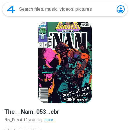
Preview
The__Nam_053_.cbr
No_Fun A.
12 years ago
more...