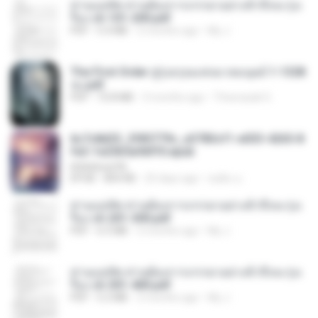
ท่านแม่ทัพ ท่านต้องการภรรยาอย่างข้าถึงจะรุ่งเ
รือง ch 101-200.pdf
PDF
5.4 MB
2 months ago
My J.
The First Order สู่รุ่งอรุณแห่งมวลมนุษย์ 1-1328
จบ.pdf
PDF
72.8 MB
3 months ago
Theerasak G.
6c7c8d33_3f85779c_e3783cf1-e033-4265-8
fe2-1e23b5a9dff0.epub
littlebbear96
EPUB
804 KB
25 days ago
ทอฝัน ม.
ท่านแม่ทัพ ท่านต้องการภรรยาอย่างข้าถึงจะรุ่งเ
รือง ch 201-300.pdf
PDF
6.5 MB
2 months ago
My J.
ท่านแม่ทัพ ท่านต้องการภรรยาอย่างข้าถึงจะรุ่งเ
รือง ch 301-400.pdf
PDF
5.2 MB
2 months ago
My J.