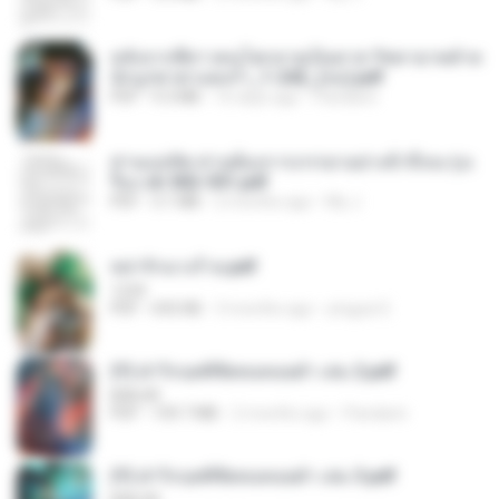
หลังจากพี่สาวคนโตกลายเป็นทาส รัชทายาทตำห
นักบูรพาตาแดงก่ำ_1-242_(จบ).pdf
PDF
9.3 MB
16 days ago
Pandarin
ท่านแม่ทัพ ท่านต้องการภรรยาอย่างข้าถึงจะรุ่งเ
รือง ch 502-551.pdf
PDF
3.1 MB
2 months ago
My J.
หย่ารักนางร้าย.pdf
1234
PDF
692 KB
3 months ago
yingyai S.
(Y) ฝ่าวิกฤตพิชิตหอคอยดำ เล่ม 2.pdf
BAILIW
PDF
109.7 MB
2 months ago
Pandarin
(Y) ฝ่าวิกฤตพิชิตหอคอยดำ เล่ม 3.pdf