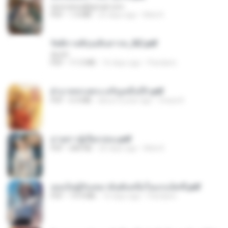
tanmobza@gmail.com
PDF
1.4 MB
25 days ago
Mob K.
รัตติกาลพิรุณสิบสารท_RZ.pdf
decht
PDF
11.5 MB
16 days ago
Pandarin
ฝ่าบาททรงพระเจริญหมื่นปี1.pdf
PDF
6.4 MB
about a year ago
Orasa K.
ม่ายสาวผู้เปียกปอน.pdf
PDF
684 KB
26 days ago
Mob K.
เธอเป็นผู้รับเหมาอันดับหนึ่งในแกแล็คซี่.pdf
PDF
19.9 MB
16 days ago
Pandarin