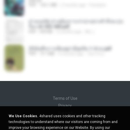
BAILIW
PDF
103.1 MB
2 months ago
Pandarin
ท่านแม่ทัพ ท่านต้องการภรรยาอย่างข้าถึงจะรุ่งเ
รือง ch 553-560.pdf
PDF
493 KB
2 months ago
My J.
(Y)บันทึกการเลี้ยงดูสามียุคหิน 1-4 จบ.pdf
PDF
19.7 MB
4 months ago
เลิฟ รักนะ
Terms of Use
Privacy
Support
We Use Cookies.
4shared uses cookies and other tracking
Do not sell my personal information
technologies to understand where our visitors are coming from and
Do not share my personal information
improve your browsing experience on our Website. By using our