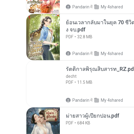
Pandarin
में
My 4shared
ย้อนเวลากลับมาในยุค 70 ชีวิต
ง จบ.pdf
PDF
32.8 MB
Pandarin
में
My 4shared
รัตติกาลพิรุณสิบสารท_RZ.pd
decht
PDF
11.5 MB
Pandarin
में
My 4shared
ม่ายสาวผู้เปียกปอน.pdf
PDF
684 KB