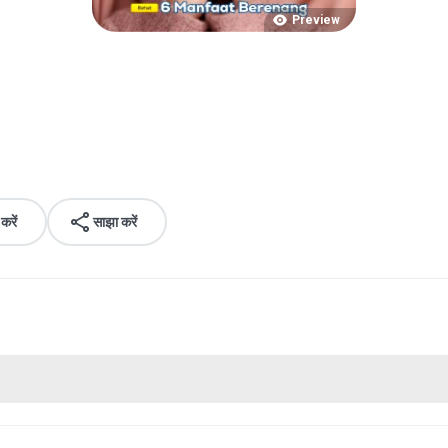
Preview
रें
साझा करें