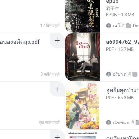
epub
君子生
EPUB
1.3 MB
17 दिन पहले
เจ โ.
में
Do
ือของอดีตลุง.pdf
a6994762_9
PDF
15.7 MB
3 महीने पहले
อริยา ด.
में
ฮูหยิuสุดป่วu
PDF
65.3 MB
एक साल पहले
ณิชพน แ.
में
คนอื่นเขาฝึกย