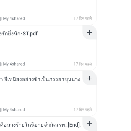
My 4shared
17 दिन पहले
่งรักยิ่งนัก-ST.pdf
My 4shared
17 दिन पहले
า อี๋เหนียงอย่างข้าเป็นภรรยาขุนนาง
My 4shared
17 दिन पहले
คือนางร้ายในนิยายจำกัดเรท_[End].