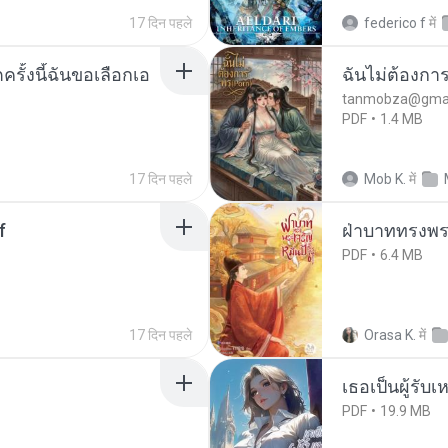
17 दिन पहले
federico f
में
ครั้งนี้ฉันขอเลือกเอ
ฉันไม่ต้องการ
tanmobza@gmai
PDF
1.4 MB
17 दिन पहले
Mob K.
में
f
ฝ่าบาททรงพระ
PDF
6.4 MB
17 दिन पहले
Orasa K.
में
เธอเป็นผู้รับ
PDF
19.9 MB