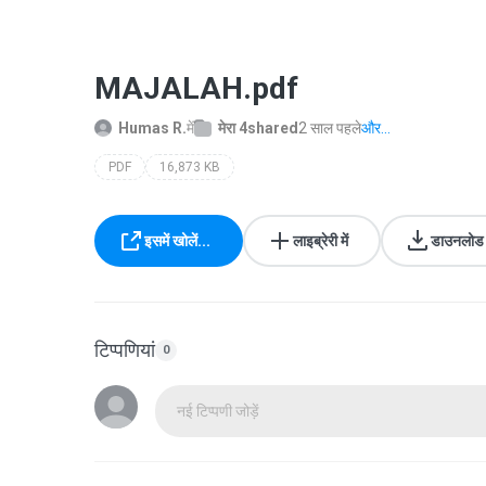
MAJALAH.pdf
Humas R.
में
मेरा 4shared
2 साल पहले
और...
PDF
16,873 KB
इसमें खोलें...
लाइब्रेरी में
डाउनलोड क
टिप्पणियां
0
नई टिप्पणी जोड़ें