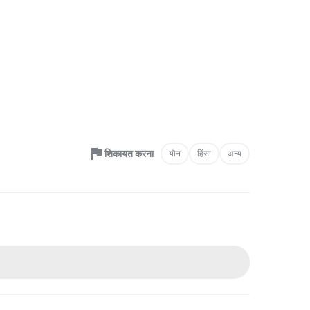
शिकायत करना
यौन
हिंसा
अन्य