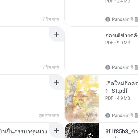
PDF
2.4 MB
17 दिन पहले
Pandarin
में
ฮ่องเต้ช่างคลั
PDF
9.0 MB
17 दिन पहले
Pandarin
में
เกิดใหม่อีกคร
1_ST.pdf
PDF
4.9 MB
एक साल पहले
Pandarin
में
งข้าเป็นภรรยาขุนนาง
3f1f85b8_ข้า