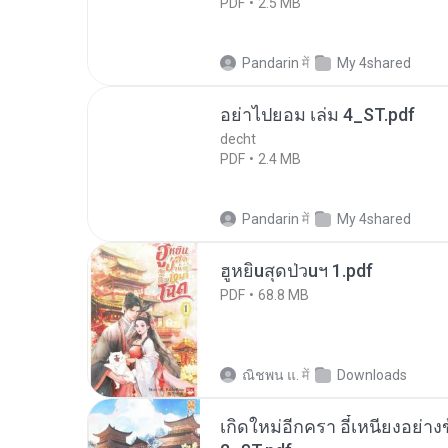
PDF
2.5 MB
Pandarin
में
My 4shared
อย่าไปยอม เล่ม 4_ST.pdf
decht
PDF
2.4 MB
Pandarin
में
My 4shared
ฮูหยิuสุดป่วuฯ 1.pdf
PDF
68.8 MB
ณิชพน แ.
में
Downloads
เกิดใหม่อีกครา อี๋เหนียงอย่า