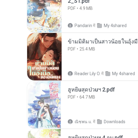
2_ST.pdf
PDF
4.9 MB
Pandarin
में
My 4shared
ข้ามมิติมาเป็นสาวน้อยในอุ้งม
PDF
25.4 MB
Reader Lily O.
में
My 4shared
ฮูหยิuสุดป่วuฯ 2.pdf
PDF
64.7 MB
ณิชพน แ.
में
Downloads
ฮูหยิuสุดป่วuฯ 4 จบ.pdf