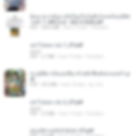
ย้อนเวลากลับมาเกิดใหม่ในวันสิ้นโลกพร้อมมิติส่
วนตัว 1-443 [จบ] - 揍趴长颈鹿.pdf
PDF
499.6 MB
hace 15 días
Pandarin
อย่าไปยอม เล่ม 1_ST.pdf
decht
PDF
2.7 MB
hace 15 días
Pandarin
ทะลุมิติมาเป็นแม่เลี้ยง ข้าพลิกฟื้นทั้งครอบครัว.p
df
PDF
42.5 MB
hace 18 días
kp_fha
อย่าไปยอม เล่ม 2_ST.pdf
decht
PDF
2.5 MB
hace 15 días
Pandarin
ฮ่องเต้ช่างคลั่งรักยิ่งนัก-ST.pdf
PDF
9.0 MB
hace 15 días
Pandarin