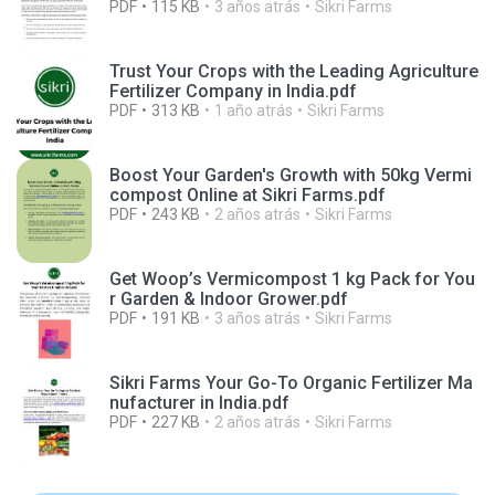
PDF
115 KB
3 años atrás
Sikri Farms
Trust Your Crops with the Leading Agriculture
Fertilizer Company in India.pdf
PDF
313 KB
1 año atrás
Sikri Farms
Boost Your Garden's Growth with 50kg Vermi
compost Online at Sikri Farms.pdf
PDF
243 KB
2 años atrás
Sikri Farms
Get Woop’s Vermicompost 1 kg Pack for You
r Garden & Indoor Grower.pdf
PDF
191 KB
3 años atrás
Sikri Farms
Sikri Farms Your Go-To Organic Fertilizer Ma
nufacturer in India.pdf
PDF
227 KB
2 años atrás
Sikri Farms