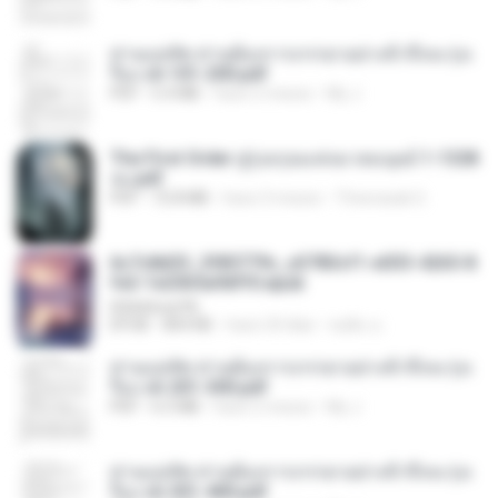
ท่านแม่ทัพ ท่านต้องการภรรยาอย่างข้าถึงจะรุ่งเ
รือง ch 101-200.pdf
PDF
5.4 MB
hace 2 meses
My J.
The First Order สู่รุ่งอรุณแห่งมวลมนุษย์ 1-1328
จบ.pdf
PDF
72.8 MB
hace 3 meses
Theerasak G.
6c7c8d33_3f85779c_e3783cf1-e033-4265-8
fe2-1e23b5a9dff0.epub
littlebbear96
EPUB
804 KB
hace 24 días
ทอฝัน ม.
ท่านแม่ทัพ ท่านต้องการภรรยาอย่างข้าถึงจะรุ่งเ
รือง ch 201-300.pdf
PDF
6.5 MB
hace 2 meses
My J.
ท่านแม่ทัพ ท่านต้องการภรรยาอย่างข้าถึงจะรุ่งเ
รือง ch 301-400.pdf