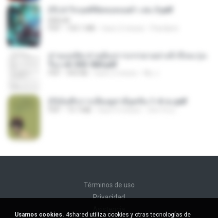
(Y) ฝ่าวิกฤตพิชิตหอคอยดำ เล่ม 3.pdf
BAILIW
PDF
103.1 MB
hace 2 meses
Pandarin
ท่านแม่ทัพ ท่านต้องการภรรยาอย่างข้าถึงจะรุ่งเ
รือง ch 553-560.pdf
PDF
493 KB
hace 2 meses
My J.
(Y)บันทึกการเลี้ยงดูสามียุคหิน 1-4 จบ.pdf
PDF
19.7 MB
hace 4 meses
เลิฟ รักนะ
Términos de uso
Privacidad
Asistencia
Usamos cookies.
4shared utiliza cookies y otras tecnologías de