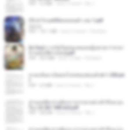
PDF
5.2 MB
hace 2 meses
My J.
(Y) ฝ่าวิกฤตพิชิตหอคอยดำ เล่ม 1.pdf
BAILIW
PDF
101.1 MB
hace 2 meses
Pandarin
[A Chu] การเกิดใหม่ของหมอหญิงเทวดา l ชายา
ท่านอ๋องปีศาจ [จบ].pdf
PDF
35.5 MB
hace 15 días
Pandarin
หวนกลับมาเป็นคนโปรดของฮ่องเต้ ch 1-200.pd
f
PDF
6.4 MB
hace 2 meses
My J.
ท่านแม่ทัพ ท่านต้องการภรรยาอย่างข้าถึงจะรุ่งเ
รือง ch 561-568 end.pdf
PDF
502 KB
hace 2 meses
My J.
ท่านแม่ทัพ ท่านต้องการภรรยาอย่างข้าถึงจะรุ่งเ