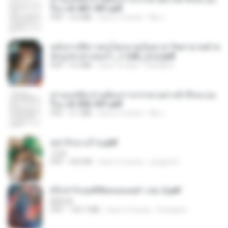
รือง ch 401-501.pdf
PDF
3.6 MB
hace 2 meses
My J.
หลังจากพี่สาวคนโตกลายเป็นทาส รัชทายาทตำห
นักบูรพาตาแดงก่ำ_1-242_(จบ).pdf
PDF
9.3 MB
hace 15 días
Pandarin
ท่านแม่ทัพ ท่านต้องการภรรยาอย่างข้าถึงจะรุ่งเ
รือง ch 502-551.pdf
PDF
3.1 MB
hace 2 meses
My J.
หย่ารักนางร้าย.pdf
1234
PDF
692 KB
hace 3 meses
yingyai S.
(Y) ฝ่าวิกฤตพิชิตหอคอยดำ เล่ม 2.pdf
BAILIW
PDF
109.7 MB
hace 2 meses
Pandarin