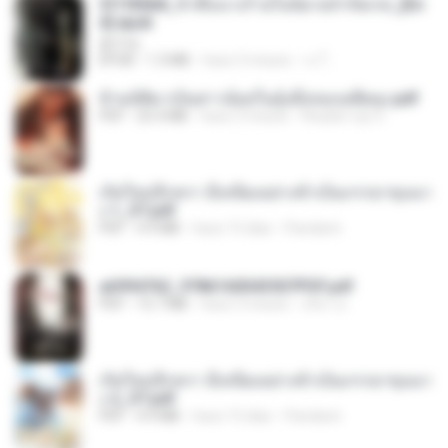
3f1f85b8_ข้าคือนางร้ายในนิยายจำกัดเรท_[En
d].epub
君子生
EPUB
1.3 MB
hace 3 meses
เจ โ.
ข้ามมิติมาเป็นสาวน้อยในอุ้งมือของอดีตลุง.pdf
PDF
25.4 MB
hace 3 meses
Reader Lily O.
เกิดใหม่อีกครา อี๋เหนียงอย่างข้าเป็นภรรยาขุนนา
ง 1_ST.pdf
PDF
4.9 MB
hace 15 días
Pandarin
a6994762_9786160043507PDF.pdf
PDF
15.7 MB
hace 3 meses
อริยา ด.
เกิดใหม่อีกครา อี๋เหนียงอย่างข้าเป็นภรรยาขุนนา
ง 2_ST.pdf
PDF
4.9 MB
hace 15 días
Pandarin