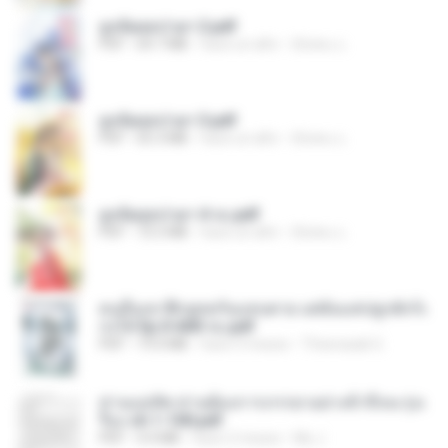
ฮูหยิuสุดป่วuฯ 2.pdf
PDF
64.7 MB
hace un año
ณิชพน แ.
ฮูหยิuสุดป่วuฯ 3.pdf
PDF
65.3 MB
hace un año
ณิชพน แ.
ฮูหยิuสุดป่วuฯ 4 จบ.pdf
PDF
72.5 MB
hace un año
ณิชพน แ.
คนอื่นเขาฝึกยุทธกันแทบตาย แต่ฉันแค่ปลูกผักก็เ
ก่งได้ Ep.0-600 จบ.pdf
PDF
19.0 MB
hace 3 meses
Theerasak G.
ท่านแม่ทัพ ท่านต้องการภรรยาอย่างข้าถึงจะรุ่งเ
รือง ch 1-100.pdf
PDF
4.4 MB
hace 2 meses
My J.