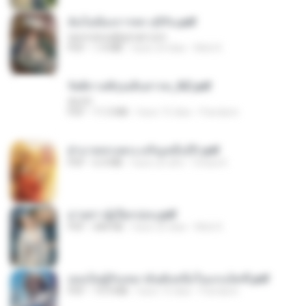
ฉันไม่ต้องการพร สุจิรัน.pdf
tanmobza@gmail.com
PDF
1.4 MB
hace 24 días
Mob K.
รัตติกาลพิรุณสิบสารท_RZ.pdf
decht
PDF
11.5 MB
hace 15 días
Pandarin
ฝ่าบาททรงพระเจริญหมื่นปี1.pdf
PDF
6.4 MB
hace un año
Orasa K.
ม่ายสาวผู้เปียกปอน.pdf
PDF
684 KB
hace 25 días
Mob K.
เธอเป็นผู้รับเหมาอันดับหนึ่งในแกแล็คซี่.pdf
PDF
19.9 MB
hace 15 días
Pandarin