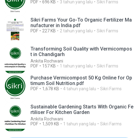
PDF
696 KB
3 tahun yang lalu
Sikri Farms
Sikri Farms Your Go-To Organic Fertilizer Ma
nufacturer in India.pdf
PDF
227 KB
2 tahun yang lalu
Sikri Farms
Transforming Soil Quality with Vermicompos
t in Chandigarh
Ankita Rochwani
PDF
157 KB
1 tahun yang lalu
Sikri Farms
Purchase Vermicompost 50 Kg Online for Op
timum Soil Nutrition.pdf
PDF
1,678 KB
4 tahun yang lalu
Sikri Farms
Sustainable Gardening Starts With Organic Fe
rtiliser For Kitchen Garden
Ankita Rochwani
PDF
1,509 KB
1 tahun yang lalu
Sikri Farms