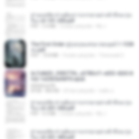
ท่านแม่ทัพ ท่านต้องการภรรยาอย่างข้าถึงจะรุ่งเ
รือง ch 101-200.pdf
PDF
5.4 MB
2 bulan yang lalu
My J.
The First Order สู่รุ่งอรุณแห่งมวลมนุษย์ 1-1328
จบ.pdf
PDF
72.8 MB
3 bulan yang lalu
Theerasak G.
6c7c8d33_3f85779c_e3783cf1-e033-4265-8
fe2-1e23b5a9dff0.epub
littlebbear96
EPUB
804 KB
25 hari yang lalu
ทอฝัน ม.
ท่านแม่ทัพ ท่านต้องการภรรยาอย่างข้าถึงจะรุ่งเ
รือง ch 201-300.pdf
PDF
6.5 MB
2 bulan yang lalu
My J.
ท่านแม่ทัพ ท่านต้องการภรรยาอย่างข้าถึงจะรุ่งเ
รือง ch 301-400.pdf