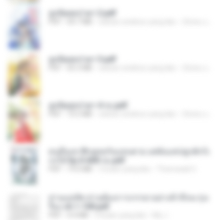
ฮูหยิuสุดป่วuฯ 2.pdf
PDF
64.7 MB
sekitar setahun yang lalu
ณิชพน แ.
ฮูหยิuสุดป่วuฯ 3.pdf
PDF
65.3 MB
sekitar setahun yang lalu
ณิชพน แ.
ฮูหยิuสุดป่วuฯ 4 จบ.pdf
PDF
72.5 MB
sekitar setahun yang lalu
ณิชพน แ.
คนอื่นเขาฝึกยุทธกันแทบตาย แต่ฉันแค่ปลูกผักก็เ
ก่งได้ Ep.0-600 จบ.pdf
PDF
19.0 MB
3 bulan yang lalu
Theerasak G.
ท่านแม่ทัพ ท่านต้องการภรรยาอย่างข้าถึงจะรุ่งเ
รือง ch 1-100.pdf
PDF
4.4 MB
2 bulan yang lalu
My J.