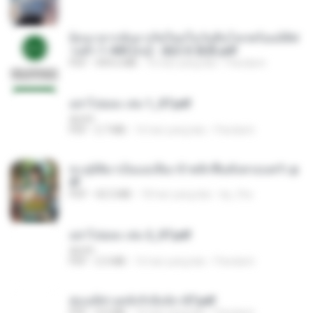
ย้อนเวลากลับมาเกิดใหม่ในวันสิ้นโลกพร้อมมิติส่
วนตัว 1-443 [จบ] - 揍趴长颈鹿.pdf
PDF
499.6 MB
16 hari yang lalu
Pandarin
อย่าไปยอม เล่ม 1_ST.pdf
decht
PDF
2.7 MB
16 hari yang lalu
Pandarin
ทะลุมิติมาเป็นแม่เลี้ยง ข้าพลิกฟื้นทั้งครอบครัว.p
df
PDF
42.5 MB
18 hari yang lalu
kp_fha
อย่าไปยอม เล่ม 2_ST.pdf
decht
PDF
2.5 MB
16 hari yang lalu
Pandarin
ฮ่องเต้ช่างคลั่งรักยิ่งนัก-ST.pdf
PDF
9.0 MB
16 hari yang lalu
Pandarin