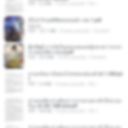
PDF
5.2 MB
2 bulan yang lalu
My J.
(Y) ฝ่าวิกฤตพิชิตหอคอยดำ เล่ม 1.pdf
BAILIW
PDF
101.1 MB
2 bulan yang lalu
Pandarin
[A Chu] การเกิดใหม่ของหมอหญิงเทวดา l ชายา
ท่านอ๋องปีศาจ [จบ].pdf
PDF
35.5 MB
16 hari yang lalu
Pandarin
หวนกลับมาเป็นคนโปรดของฮ่องเต้ ch 1-200.pd
f
PDF
6.4 MB
2 bulan yang lalu
My J.
ท่านแม่ทัพ ท่านต้องการภรรยาอย่างข้าถึงจะรุ่งเ
รือง ch 561-568 end.pdf
PDF
502 KB
2 bulan yang lalu
My J.
ท่านแม่ทัพ ท่านต้องการภรรยาอย่างข้าถึงจะรุ่งเ