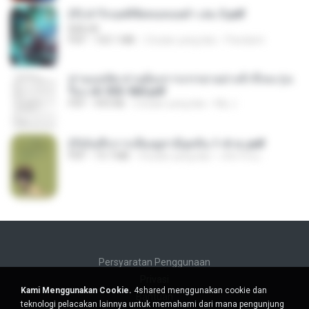
(Y) ฝ่าวิกฤตพิชิตหอคอยดำ เล่ม 3.pdf
BAILIW
PDF
103.1 MB
2 bulan yang lalu
Pandarin
ท่านแม่ทัพ ท่านต้องการภรรยาอย่างข้าถึงจะรุ่งเ
รือง ch 553-560.pdf
PDF
493 KB
2 bulan yang lalu
My J.
(Y)บันทึกการเลี้ยงดูสามียุคหิน 1-4 จบ.pdf
PDF
19.7 MB
4 bulan yang lalu
เลิฟ รักนะ
Persyaratan Penggunaan
Privasi
Kami Menggunakan Cookie.
4shared menggunakan cookie dan
Bantuan
teknologi pelacakan lainnya untuk memahami dari mana pengunjung