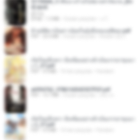
3f1f85b8_ข้าคือนางร้ายในนิยายจำกัดเรท_[En
d].epub
君子生
EPUB
1.3 MB
3 bulan yang lalu
เจ โ.
ข้ามมิติมาเป็นสาวน้อยในอุ้งมือของอดีตลุง.pdf
PDF
25.4 MB
3 bulan yang lalu
Reader Lily O.
เกิดใหม่อีกครา อี๋เหนียงอย่างข้าเป็นภรรยาขุนนา
ง 1_ST.pdf
PDF
4.9 MB
16 hari yang lalu
Pandarin
a6994762_9786160043507PDF.pdf
PDF
15.7 MB
3 bulan yang lalu
อริยา ด.
เกิดใหม่อีกครา อี๋เหนียงอย่างข้าเป็นภรรยาขุนนา
ง 2_ST.pdf
PDF
4.9 MB
16 hari yang lalu
Pandarin