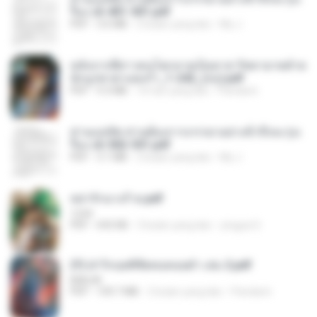
รือง ch 401-501.pdf
PDF
3.6 MB
2 bulan yang lalu
My J.
หลังจากพี่สาวคนโตกลายเป็นทาส รัชทายาทตำห
นักบูรพาตาแดงก่ำ_1-242_(จบ).pdf
PDF
9.3 MB
16 hari yang lalu
Pandarin
ท่านแม่ทัพ ท่านต้องการภรรยาอย่างข้าถึงจะรุ่งเ
รือง ch 502-551.pdf
PDF
3.1 MB
2 bulan yang lalu
My J.
หย่ารักนางร้าย.pdf
1234
PDF
692 KB
3 bulan yang lalu
yingyai S.
(Y) ฝ่าวิกฤตพิชิตหอคอยดำ เล่ม 2.pdf
BAILIW
PDF
109.7 MB
2 bulan yang lalu
Pandarin