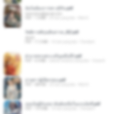
ฉันไม่ต้องการพร สุจิรัน.pdf
tanmobza@gmail.com
PDF
1.4 MB
24 hari yang lalu
Mob K.
รัตติกาลพิรุณสิบสารท_RZ.pdf
decht
PDF
11.5 MB
16 hari yang lalu
Pandarin
ฝ่าบาททรงพระเจริญหมื่นปี1.pdf
PDF
6.4 MB
sekitar setahun yang lalu
Orasa K.
ม่ายสาวผู้เปียกปอน.pdf
PDF
684 KB
26 hari yang lalu
Mob K.
เธอเป็นผู้รับเหมาอันดับหนึ่งในแกแล็คซี่.pdf
PDF
19.9 MB
16 hari yang lalu
Pandarin