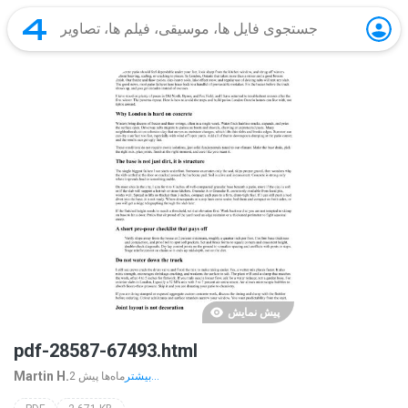
پیش نمایش
pdf-28587-67493.html
Martin H.
بیشتر...
2 ماه‌ها پیش