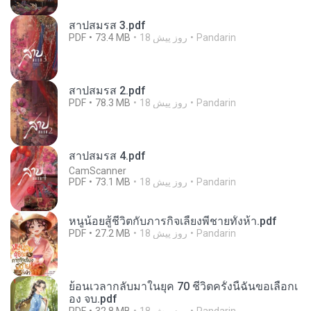
สาปสมรส 3.pdf
Pandarin
18 روز پیش
73.4 MB
PDF
สาปสมรส 2.pdf
Pandarin
18 روز پیش
78.3 MB
PDF
สาปสมรส 4.pdf
CamScanner
Pandarin
18 روز پیش
73.1 MB
PDF
หนูน้อยสู้ชีวิตกับภารกิจเลี้ยงพี่ชายทั้งห้า.pdf
Pandarin
18 روز پیش
27.2 MB
PDF
ย้อนเวลากลับมาในยุค 70 ชีวิตครั้งนี้ฉันขอเลือกเ
อง จบ.pdf