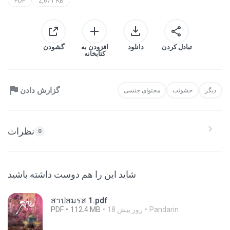
PDF
2,671 KB
تبادل کردن
دانلود
افزودن به
گشودن
کتابخانه
گزارش دادن
دیگر
خشونت
محتوای جنسی
نظرات
0
شاید این را هم دوست داشته باشید
สาปสมรส 1.pdf
Pandarin
18 روز پیش
112.4 MB
PDF