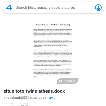
Preview
situs toto twins athens.docx
shopabsafe333
2 months ago
more...