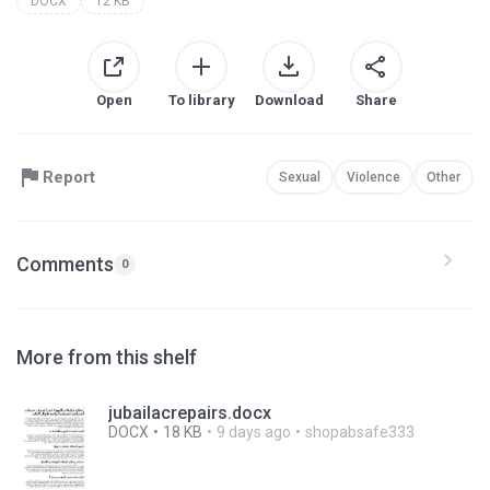
DOCX
12 KB
Open
To library
Download
Share
Report
Sexual
Violence
Other
Comments
0
More from this shelf
jubailacrepairs.docx
DOCX
18 KB
9 days ago
shopabsafe333