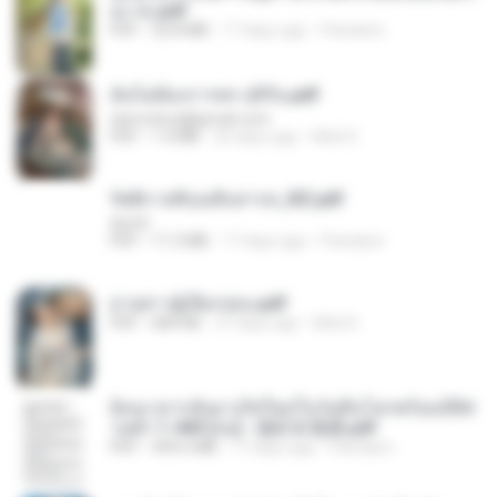
อง จบ.pdf
PDF
32.8 MB
17 days ago
Pandarin
ฉันไม่ต้องการพร สุจิรัน.pdf
tanmobza@gmail.com
PDF
1.4 MB
26 days ago
Mob K.
รัตติกาลพิรุณสิบสารท_RZ.pdf
decht
PDF
11.5 MB
17 days ago
Pandarin
ม่ายสาวผู้เปียกปอน.pdf
PDF
684 KB
27 days ago
Mob K.
ย้อนเวลากลับมาเกิดใหม่ในวันสิ้นโลกพร้อมมิติส่
วนตัว 1-443 [จบ] - 揍趴长颈鹿.pdf
PDF
499.6 MB
17 days ago
Pandarin