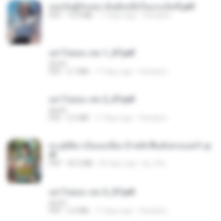
เธอเป็นผู้รับเหมาอันดับหนึ่งในแกแล็คซี่.pdf
PDF
19.9 MB
17 days ago
Pandarin
อย่าไปยอม เล่ม 1_ST.pdf
decht
PDF
2.7 MB
17 days ago
Pandarin
อย่าไปยอม เล่ม 2_ST.pdf
decht
PDF
2.5 MB
17 days ago
Pandarin
ทะลุมิติมาเป็นแม่เลี้ยง ข้าพลิกฟื้นทั้งครอบครัว.p
df
PDF
42.5 MB
20 days ago
kp_fha
อย่าไปยอม เล่ม 3_ST.pdf
decht
PDF
2.5 MB
17 days ago
Pandarin