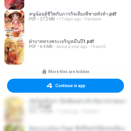
หนูน้อยสู้ชีวิตกับภารกิจเลี้ยงพี่ชายทั้งห้า.pdf
PDF
27.2 MB
17 days ago
Pandarin
ฝ่าบาททรงพระเจริญหมื่นปี1.pdf
PDF
6.4 MB
about a year ago
Orasa K.
More files are hidden
Continue in app
เกิดใหม่อีกครา อี๋เหนียงอย่างข้าเป็นภรรยาขุนนา
ง 1_ST.pdf
PDF
4.9 MB
17 days ago
Pandarin
ย้อนเวลากลับมาในยุค 70 ชีวิตครั้งนี้ฉันขอเลือกเ