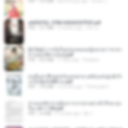
PDF
72.5 MB
about a year ago
ณิชพน แ.
a6994762_9786160043507PDF.pdf
PDF
15.7 MB
3 months ago
อริยา ด.
[A Chu] การเกิดใหม่ของหมอหญิงเทวดา l ชายา
ท่านอ๋องปีศาจ [จบ].pdf
PDF
35.5 MB
17 days ago
Pandarin
คนอื่นเขาฝึกยุทธกันแทบตาย แต่ฉันแค่ปลูกผักก็เ
ก่งได้ Ep.0-600 จบ.pdf
PDF
19.0 MB
3 months ago
Theerasak G.
ท่านแม่ทัพ ท่านต้องการภรรยาอย่างข้าถึงจะรุ่งเ
รือง ch 1-100.pdf
PDF
4.4 MB
2 months ago
My J.