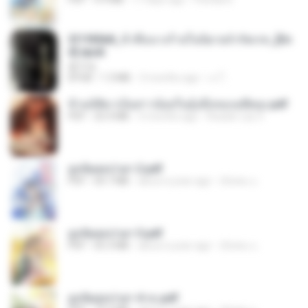
3f1f85b8_ข้าคือนางร้ายในนิยายจำกัดเรท_[En
d].epub
君子生
EPUB
1.3 MB
3 months ago
เจ โ.
ข้ามมิติมาเป็นสาวน้อยในอุ้งมือของอดีตลุง.pdf
PDF
25.4 MB
3 months ago
Reader Lily O.
ฮูหยิuสุดป่วuฯ 2.pdf
PDF
64.7 MB
about a year ago
ณิชพน แ.
ฮูหยิuสุดป่วuฯ 3.pdf
PDF
65.3 MB
about a year ago
ณิชพน แ.
ฮูหยิuสุดป่วuฯ 4 จบ.pdf