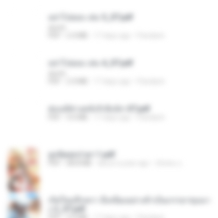
อย่าไปยอม เล่ม 5_ST.pdf
decht
PDF
2.4 MB
17 days ago
Pandarin
อย่าไปยอม เล่ม 4_ST.pdf
decht
PDF
2.4 MB
17 days ago
Pandarin
ฮ่องเต้ช่างคลั่งรักยิ่งนัก-ST.pdf
PDF
9.0 MB
17 days ago
Pandarin
ฮูหยิuสุดป่วuฯ 1.pdf
PDF
68.8 MB
about a year ago
ณิชพน แ.
เกิดใหม่อีกครา อี๋เหนียงอย่างข้าเป็นภรรยาขุนนา
ง 2_ST.pdf
PDF
4.9 MB
17 days ago
Pandarin