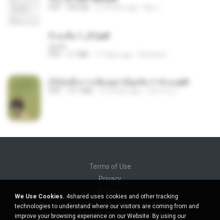
PDF
493 KB
2 months ago
My J.
จิ่วฉงจื่อ 1_ST.pdf
decht
PDF
2.7 MB
17 days ago
Pandarin
(Y)บันทึกการเลี้ยงดูสามียุคหิน 1-4 จบ.pdf
PDF
19.7 MB
4 months ago
เลิฟ รักนะ
Terms of Use
Privacy
Support
We Use Cookies.
4shared uses cookies and other tracking
Do not sell my personal information
technologies to understand where our visitors are coming from and
Do not share my personal information
improve your browsing experience on our Website. By using our