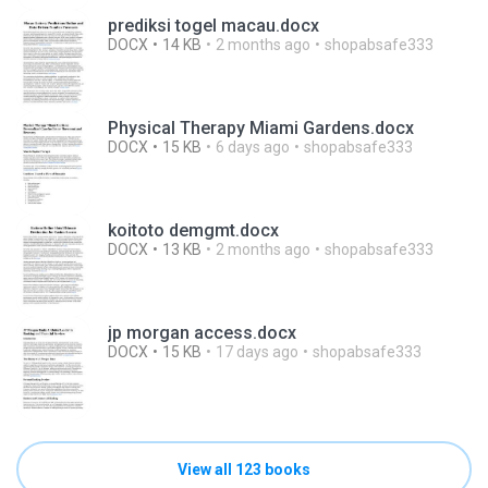
prediksi togel macau.docx
DOCX
14 KB
2 months ago
shopabsafe333
Physical Therapy Miami Gardens.docx
DOCX
15 KB
6 days ago
shopabsafe333
koitoto demgmt.docx
DOCX
13 KB
2 months ago
shopabsafe333
jp morgan access.docx
DOCX
15 KB
17 days ago
shopabsafe333
View all 123 books