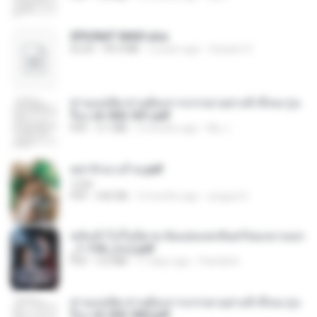
SPIUNAT MAVI.xlsx
XLSX
99.4 MB
2 years ago
Susann S.
ท่านแม่ทัพ ท่านต้องการภรรยาอย่างข้าถึงจะรุ่งเ
รือง ch 502-551.pdf
PDF
3.1 MB
2 months ago
My J.
หย่ารักนางร้าย.pdf
1234
PDF
692 KB
3 months ago
yingyai S.
หลังเข้าไปในนิยาย ฉันแย่งแสงจันทร์ของนางเอก
_1-154_(จบ).pdf
PDF
5.6 MB
17 days ago
Pandarin
ท่านแม่ทัพ ท่านต้องการภรรยาอย่างข้าถึงจะรุ่งเ
รือง ch 553-560.pdf