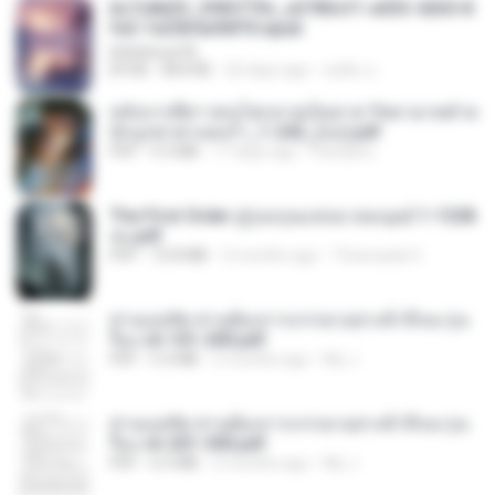
6c7c8d33_3f85779c_e3783cf1-e033-4265-8
fe2-1e23b5a9dff0.epub
littlebbear96
EPUB
804 KB
26 days ago
ทอฝัน ม.
หลังจากพี่สาวคนโตกลายเป็นทาส รัชทายาทตำห
นักบูรพาตาแดงก่ำ_1-242_(จบ).pdf
PDF
9.3 MB
17 days ago
Pandarin
The First Order สู่รุ่งอรุณแห่งมวลมนุษย์ 1-1328
จบ.pdf
PDF
72.8 MB
3 months ago
Theerasak G.
ท่านแม่ทัพ ท่านต้องการภรรยาอย่างข้าถึงจะรุ่งเ
รือง ch 101-200.pdf
PDF
5.4 MB
2 months ago
My J.
ท่านแม่ทัพ ท่านต้องการภรรยาอย่างข้าถึงจะรุ่งเ
รือง ch 201-300.pdf
PDF
6.5 MB
2 months ago
My J.