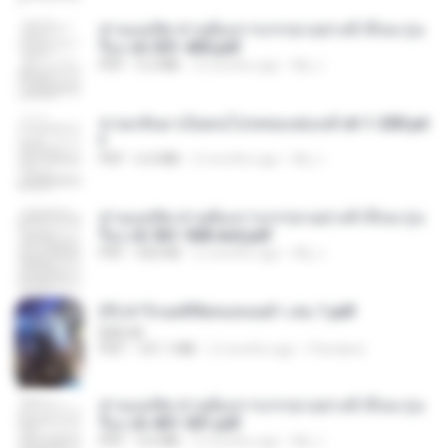
ท่านแม่ทัพ ท่านต้องการภรรยาอย่างข้าถึงจะรุ่งเ
รือง ch 301-400.pdf
PDF
5.2 MB
2 months ago
My J.
หวนกลับมาเป็นคนโปรดของฮ่องเต้ ch 1-200.pd
f
PDF
6.4 MB
2 months ago
My J.
ท่านแม่ทัพ ท่านต้องการภรรยาอย่างข้าถึงจะรุ่งเ
รือง ch 561-568 end.pdf
PDF
502 KB
2 months ago
My J.
(Y) ฝ่าวิกฤตพิชิตหอคอยดำ เล่ม 1.pdf
BAILIW
PDF
101.1 MB
2 months ago
Pandarin
ท่านแม่ทัพ ท่านต้องการภรรยาอย่างข้าถึงจะรุ่งเ
รือง ch 401-501.pdf
PDF
3.6 MB
2 months ago
My J.